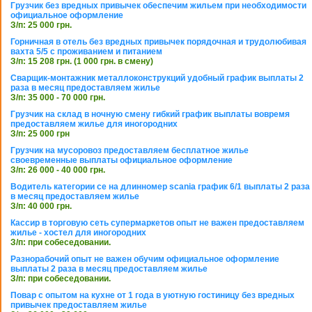
Грузчик без вредных привычек обеспечим жильем при необходимости
официальное оформление
З/п: 25 000 грн.
Горничная в отель без вредных привычек порядочная и трудолюбивая
вахта 5/5 с проживанием и питанием
З/п: 15 208 грн. (1 000 грн. в смену)
Сварщик-монтажник металлоконструкций удобный график выплаты 2
раза в месяц предоставляем жилье
З/п: 35 000 - 70 000 грн.
Грузчик на склад в ночную смену гибкий график выплаты вовремя
предоставляем жилье для иногородних
З/п: 25 000 грн
Грузчик на мусоровоз предоставляем бесплатное жилье
своевременные выплаты официальное оформление
З/п: 26 000 - 40 000 грн.
Водитель категории се на длинномер scania график 6/1 выплаты 2 раза
в месяц предоставляем жилье
З/п: 40 000 грн.
Кассир в торговую сеть супермаркетов опыт не важен предоставляем
жилье - хостел для иногородних
З/п: при собеседовании.
Разнорабочий опыт не важен обучим официальное оформление
выплаты 2 раза в месяц предоставляем жилье
З/п: при собеседовании.
Повар с опытом на кухне от 1 года в уютную гостиницу без вредных
привычек предоставляем жилье