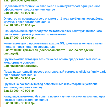
З/п: при собеседовании.
Водитель категории с на авто iveco с манипулятором официальное
оформление предоставляем жилье
З/п: 40 000 - 43 000 грн.
Оператор на производство с опытом от 1 года глубинная переработка
кукурузы предоставляем жилье
З/п: 18 000 - 20 000 грн
Разнорабочий на производство металлических конструкций полного
цикла комфортные условия с проживанием
З/п: 27 000 - 35 000 грн.
Комплектовщик с проживанием график 5/2, дневные и ночные смены
(неделя через неделю) официально
З/п: от 30 000 грн./месяц (почасовая оплата + кол-во складских
операций).
Грузчик-комплектовщик возможно без опыта предоставляем жилье
комфортные условия
З/п: при собеседовании.
Повар на холодный процесс в загородный комплекс glibivka family park
предоставляем жилье
З/п: 30 000 - 32 000 грн.
Грузчик на вахтовый метод современные и комфортные условия
выплаты два раза в месяц
З/п: 23 000 - 40 000 грн
Кладовщик возможно без опыта всему научим частичная компенсация
питания предоставляем жилье
З/п: 20 000 - 30 000 грн.