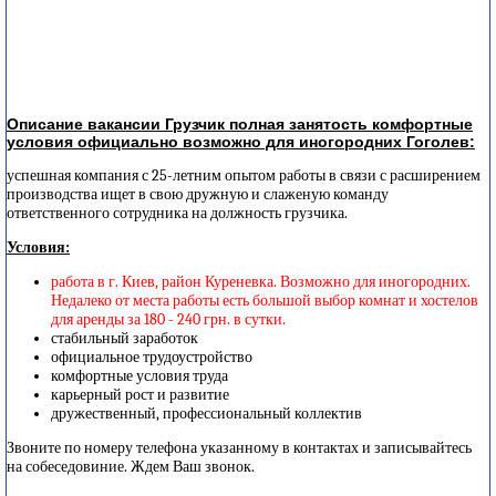
Описание вакансии Грузчик полная занятость комфортные
условия официально возможно для иногородних Гоголев:
успешная компания с 25-летним опытом работы в связи с расширением
производства ищет в свою дружную и слаженую команду
ответственного сотрудника на должность грузчика.
Условия:
работа в г. Киев, район Куреневка. Возможно для иногородних.
Недалеко от места работы есть большой выбор комнат и хостелов
для аренды за 180 - 240 грн. в сутки.
стабильный заработок
официальное трудоустройство
комфортные условия труда
карьерный рост и развитие
дружественный, профессиональный коллектив
Звоните по номеру телефона указанному в контактах и записывайтесь
на собеседовиние. Ждем Ваш звонок.