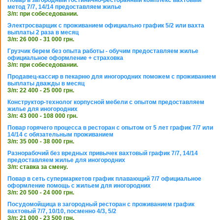
метод 7/7, 14/14 предоставляем жилье
З/п: при собеседовании.
Электросварщик с проживанием официально график 5/2 или вахта
выплаты 2 раза в месяц
З/п: 26 000 - 31 000 грн.
Грузчик берем без опыта работы - обучим предоставляем жилье
официальное оформление + страховка
З/п: при собеседовании.
Продавец-кассир в пекарню для иногородних поможем с проживанием
выплаты дважды в месяц
З/п: 22 400 - 25 000 грн.
Конструктор-технолог корпусной мебели с опытом предоставляем
жилье для иногородних
З/п: 43 000 - 108 000 грн.
Повар горячего процесса в ресторан с опытом от 5 лет график 7/7 или
14/14 с обязательным проживанием
З/п: 35 000 - 38 000 грн.
Разнорабочий без вредных привычек вахтовый график 7/7, 14/14
предоставляем жилье для иногородних
З/п: ставка за смену.
Повар в сеть супермаркетов график плавающий 7/7 официальное
оформление помощь с жильем для иногородних
З/п: 20 500 - 24 000 грн.
Посудомойщица в загородный ресторан с проживанием график
вахтовый 7/7, 10/10, посменно 4/3, 5/2
З/п: 21 000 - 23 500 грн.