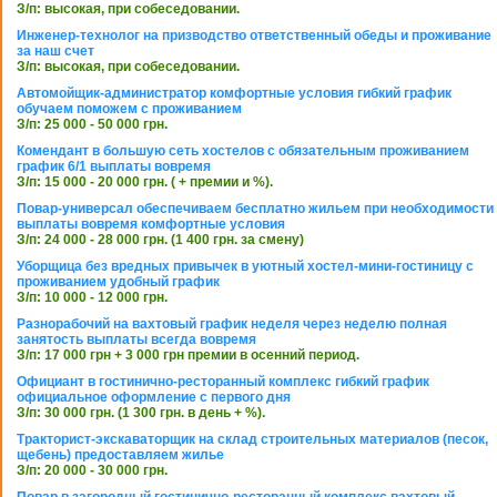
З/п: высокая, при собеседовании.
Инженер-технолог на призводство ответственный обеды и проживание
за наш счет
З/п: высокая, при собеседовании.
Автомойщик-администратор комфортные условия гибкий график
обучаем поможем с проживанием
З/п: 25 000 - 50 000 грн.
Комендант в большую сеть хостелов с обязательным проживанием
график 6/1 выплаты вовремя
З/п: 15 000 - 20 000 грн. ( + премии и %).
Повар-универсал обеспечиваем бесплатно жильем при необходимости
выплаты вовремя комфортные условия
З/п: 24 000 - 28 000 грн. (1 400 грн. за смену)
Уборщица без вредных привычек в уютный хостел-мини-гостиницу с
проживанием удобный график
З/п: 10 000 - 12 000 грн.
Разнорабочий на вахтовый график неделя через неделю полная
занятость выплаты всегда вовремя
З/п: 17 000 грн + 3 000 грн премии в осенний период.
Официант в гостинично-ресторанный комплекс гибкий график
официальное оформление с первого дня
З/п: 30 000 грн. (1 300 грн. в день + %).
Тракторист-экскаваторщик на склад строительных материалов (песок,
щебень) предоставляем жилье
З/п: 20 000 - 30 000 грн.
Повар в загородный гостинично-ресторанный комплекс вахтовый