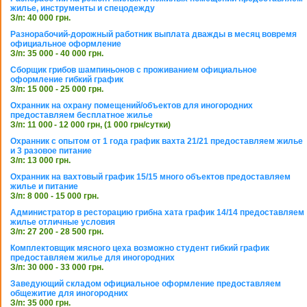
жилье, инструменты и спецодежду
З/п: 40 000 грн.
Разнорабочий-дорожный работник выплата дважды в месяц вовремя
официальное оформление
З/п: 35 000 - 40 000 грн.
Сборщик грибов шампиньонов с проживанием официальное
оформление гибкий график
З/п: 15 000 - 25 000 грн.
Охранник на охрану помещений/объектов для иногородних
предоставляем бесплатное жилье
З/п: 11 000 - 12 000 грн, (1 000 грн/сутки)
Охранник с опытом от 1 года график вахта 21/21 предоставляем жилье
и 3 разовое питание
З/п: 13 000 грн.
Охранник на вахтовый график 15/15 много объектов предоставляем
жилье и питание
З/п: 8 000 - 15 000 грн.
Администратор в ресторацию грибна хата график 14/14 предоставляем
жилье отличные условия
З/п: 27 200 - 28 500 грн.
Комплектовщик мясного цеха возможно студент гибкий график
предоставляем жилье для иногородних
З/п: 30 000 - 33 000 грн.
Заведующий складом официальное оформление предоставляем
общежитие для иногородних
З/п: 35 000 грн.