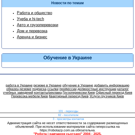
Новости по темам
Работа и общество
Учеба и hi-tech
Авто и грузоперевозки
Дом и перевозка
Аренда и бизнес
Обучение в Украине
работа в Украине
резюме в Украине
обучение в Украине
добавить информацию
образец резюме
подписка
ссылки
профессии
должностные инструкции
каталог
учебных заведений
контакты/реклама
Грузоперевозки Киев
Офисный переезд Киев
Перевозка мебели Киев
Квартирный переезд Киев
Услуги грузчиков Киев
101 - переходы
82 - посетители
3 - просмотры контактов
Администрация сайта не несет ответственности за содержание размещенных
объявлений. При использовании материалов сайта гиперссылка на
https://robotazp.com.ua обязательна.
"Робота і навчання сьогодні" 2004 - 2025.