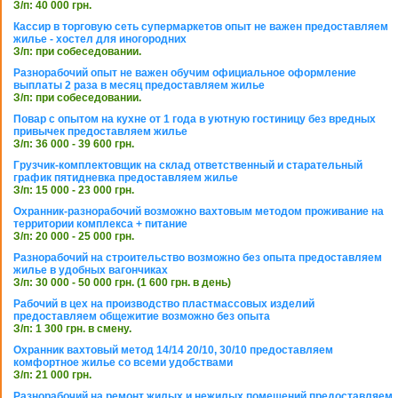
З/п: 40 000 грн.
Кассир в торговую сеть супермаркетов опыт не важен предоставляем
жилье - хостел для иногородних
З/п: при собеседовании.
Разнорабочий опыт не важен обучим официальное оформление
выплаты 2 раза в месяц предоставляем жилье
З/п: при собеседовании.
Повар с опытом на кухне от 1 года в уютную гостиницу без вредных
привычек предоставляем жилье
З/п: 36 000 - 39 600 грн.
Грузчик-комплектовщик на склад ответственный и старательный
график пятидневка предоставляем жилье
З/п: 15 000 - 23 000 грн.
Охранник-разнорабочий возможно вахтовым методом проживание на
территории комплекса + питание
З/п: 20 000 - 25 000 грн.
Разнорабочий на строительство возможно без опыта предоставляем
жилье в удобных вагончиках
З/п: 30 000 - 50 000 грн. (1 600 грн. в день)
Рабочий в цех на производство пластмассовых изделий
предоставляем общежитие возможно без опыта
З/п: 1 300 грн. в смену.
Охранник вахтовый метод 14/14 20/10, 30/10 предоставляем
комфортное жилье со всеми удобствами
З/п: 21 000 грн.
Разнорабочий на ремонт жилых и нежилых помещений предоставляем