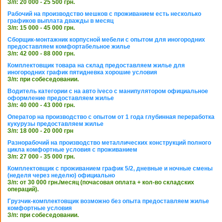
З/п: 20 000 - 25 500 грн.
Рабочий на производство мешков с проживанием есть несколько
графиков выплата дважды в месяц
З/п: 15 000 - 45 000 грн.
Сборщик-монтажник корпусной мебели с опытом для иногородних
предоставляем комфортабельное жилье
З/п: 42 000 - 88 000 грн.
Комплектовщик товара на склад предоставляем жилье для
иногородних график пятидневка хорошие условия
З/п: при собеседовании.
Водитель категории с на авто iveco с манипулятором официальное
оформление предоставляем жилье
З/п: 40 000 - 43 000 грн.
Оператор на производство с опытом от 1 года глубинная переработка
кукурузы предоставляем жилье
З/п: 18 000 - 20 000 грн
Разнорабочий на производство металлических конструкций полного
цикла комфортные условия с проживанием
З/п: 27 000 - 35 000 грн.
Комплектовщик с проживанием график 5/2, дневные и ночные смены
(неделя через неделю) официально
З/п: от 30 000 грн./месяц (почасовая оплата + кол-во складских
операций).
Грузчик-комплектовщик возможно без опыта предоставляем жилье
комфортные условия
З/п: при собеседовании.