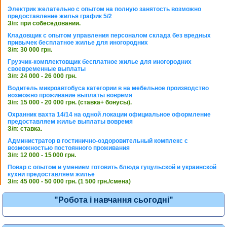
Электрик желательно с опытом на полную занятость возможно
предоставление жилья график 5/2
З/п: при собеседовании.
Кладовщик с опытом управления персоналом склада без вредных
привычек бесплатное жилье для иногородних
З/п: 30 000 грн.
Грузчик-комплектовщик бесплатное жилье для иногородних
своевременные выплаты
З/п: 24 000 - 26 000 грн.
Водитель микроавтобуса категории в на мебельное производство
возможно проживание выплаты вовремя
З/п: 15 000 - 20 000 грн. (ставка+ бонусы).
Охранник вахта 14/14 на одной локации официальное оформление
предоставляем жилье выплаты вовремя
З/п: ставка.
Администратор в гостинично-оздоровительный комплекс с
возможностью постоянного проживания
З/п: 12 000 - 15 000 грн.
Повар с опытом и умением готовить блюда гуцульской и украинской
кухни предоставляем жилье
З/п: 45 000 - 50 000 грн. (1 500 грн./смена)
"Робота і навчання сьогодні"