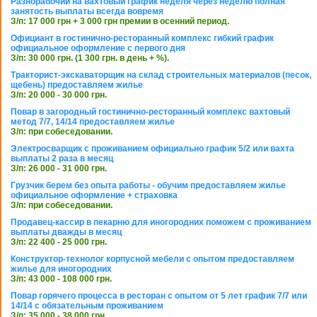
Разнорабочий на вахтовый график неделя через неделю полная
занятость выплаты всегда вовремя
З/п: 17 000 грн + 3 000 грн премии в осенний период.
Официант в гостинично-ресторанный комплекс гибкий график
официальное оформление с первого дня
З/п: 30 000 грн. (1 300 грн. в день + %).
Тракторист-экскаваторщик на склад строительных материалов (песок,
щебень) предоставляем жилье
З/п: 20 000 - 30 000 грн.
Повар в загородный гостинично-ресторанный комплекс вахтовый
метод 7/7, 14/14 предоставляем жилье
З/п: при собеседовании.
Электросварщик с проживанием официально график 5/2 или вахта
выплаты 2 раза в месяц
З/п: 26 000 - 31 000 грн.
Грузчик берем без опыта работы - обучим предоставляем жилье
официальное оформление + страховка
З/п: при собеседовании.
Продавец-кассир в пекарню для иногородних поможем с проживанием
выплаты дважды в месяц
З/п: 22 400 - 25 000 грн.
Конструктор-технолог корпусной мебели с опытом предоставляем
жилье для иногородних
З/п: 43 000 - 108 000 грн.
Повар горячего процесса в ресторан с опытом от 5 лет график 7/7 или
14/14 с обязательным проживанием
З/п: 35 000 - 38 000 грн.