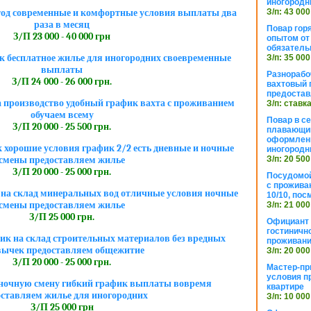
иногородн
З/п: 43 000
тод современные и комфортные условия выплаты два
раза в месяц
Повар горя
З/П 23 000 - 40 000 грн
опытом от 
обязател
 бесплатное жилье для иногородних своевременные
З/п: 35 000
выплаты
Разнорабо
З/П 24 000 - 26 000 грн.
вахтовый г
предостав
 производство удобный график вахта с проживанием
З/п: ставк
обучаем всему
Повар в с
З/П 20 000 - 25 500 грн.
плавающий
оформлени
хорошие условия график 2/2 есть дневные и ночные
иногородн
З/п: 20 500
смены предоставляем жилье
З/П 20 000 - 25 000 грн.
Посудомой
с прожива
на склад минеральных вод отличные условия ночные
10/10, посм
смены предоставляем жилье
З/п: 21 000
З/П 25 000 грн.
Официант 
гостиничн
к на склад строительных материалов без вредных
проживан
ычек предоставляем общежитие
З/п: 20 000
З/П 20 000 - 25 000 грн.
Мастер-пр
условия п
в ночную смену гибкий график выплаты вовремя
квартире
оставляем жилье для иногородних
З/п: 10 000
З/П 25 000 грн