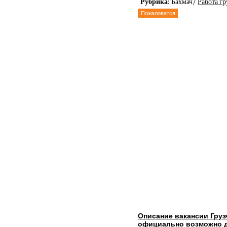
Рубрика:
Бахмач/
Работа г
Пожаловатся
Описание вакансии Груз
официально возможно д