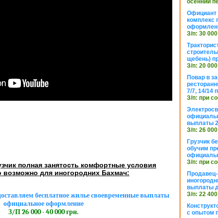
осенний п
Официант 
комплекс 
оформлени
З/п: 30 000
Тракторис
строитель
щебень) п
З/п: 20 000
Повар в з
ресторанн
7/7, 14/14
З/п: при с
Электросв
официальн
выплаты 2
З/п: 26 000
Грузчик бе
обучим пр
официальн
З/п: при с
узчик полная занятость комфортные условия
 возможно для иногородних Бахмач:
Продавец-
иногородн
выплаты 
З/п: 22 400
едоставляем бесплатное жилье своевременные выплаты
официальное оформление
Конструкт
З/П 26 000 - 40 000 грн.
с опытом 