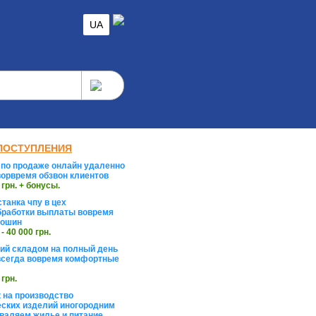
UA
ПОСТУПЛЕНИЯ
по продаже онлайн удаленно
орвремя обзвон клиентов
 грн. + бонусы.
танка чпу в цех
работки выплаты вовремя
тошин
 - 40 000 грн.
й складом на полный день
сегда вовремя комфортные
 грн.
 на производство
ских изделий иногородним
валяем жилье и питание