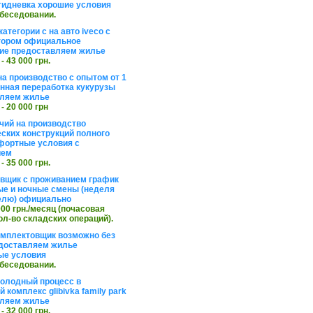
тидневка хорошие условия
обеседовании.
атегории с на авто iveco с
тором официальное
ие предоставляем жилье
 - 43 000 грн.
на производство с опытом от 1
инная переработка кукурузы
ляем жилье
 - 20 000 грн
чий на производство
ских конструкций полного
фортные условия с
ием
 - 35 000 грн.
вщик с проживанием график
ные и ночные смены (неделя
елю) официально
 000 грн./месяц (почасовая
ол-во складских операций).
омплектовщик возможно без
доставляем жилье
ые условия
обеседовании.
холодный процесс в
 комплекс glibivka family park
ляем жилье
 - 32 000 грн.