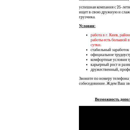
успешная компания с 25-лет
ищет в свою дружную и слаж
грузчика.
Условия:
работа в г. Киев, рай
работы есть большой вы
сутки.
стабильный заработок
официальное трудоус
комфортные условия т
карьерный рост и раз
дружественный, проф
Звоните по номеру телефона 
собеседовиние. Ждем Ваш зв
Возможность допол