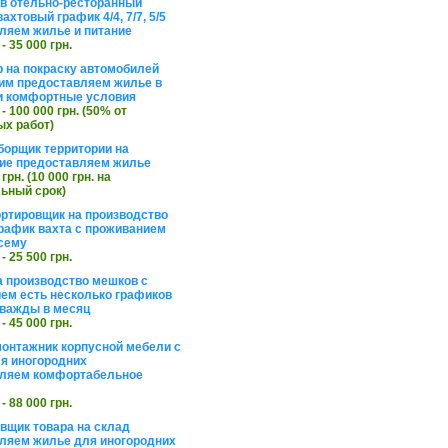
в отельно-ресторанный
ахтовый график 4/4, 7/7, 5/5
ляем жилье и питание
 - 35 000 грн.
 на покраску автомобилей
им предоставляем жилье в
и комфортные условия
 - 100 000 грн. (50% от
х работ)
борщик территории на
ие предоставляем жилье
 грн. (10 000 грн. на
ьный срок)
ортировщик на производство
рафик вахта с проживанием
сему
 - 25 500 грн.
а производство мешков с
ем есть несколько графиков
важды в месяц
 - 45 000 грн.
онтажник корпусной мебели с
я иногородних
вляем комфортабельное
 - 88 000 грн.
вщик товара на склад
ляем жилье для иногородних