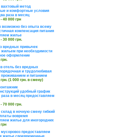
а вахтовый метод
ые и комфортные условия
ва раза в месяц
 - 40 000 грн
 возможно без опыта всему
стичная компенсация питания
ляем жилье
 - 30 000 грн.
ез вредных привычек
 жильем при необходимости
ное оформление
 грн.
 в отель без вредных
порядочная и трудолюбивая
 с проживанием и питанием
 грн. (1 000 грн. в смену)
монтажник
нструкций удобный график
 раза в месяц предоставляем
 - 70 000 грн.
 склад в ночную смену гибкий
платы вовремя
ляем жилье для иногородних
 грн
а мусоровоз предоставляем
е жилье своевременные