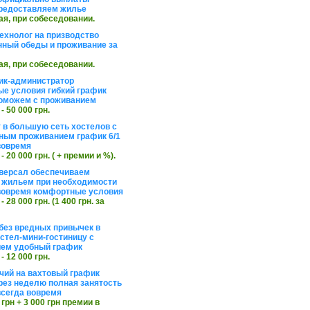
редоставляем жилье
ая, при собеседовании.
ехнолог на призводство
нный обеды и проживание за
ая, при собеседовании.
ик-администратор
е условия гибкий график
оможем с проживанием
 - 50 000 грн.
 в большую сеть хостелов с
ным проживанием график 6/1
вовремя
 - 20 000 грн. ( + премии и %).
версал обеспечиваем
 жильем при необходимости
вовремя комфортные условия
 - 28 000 грн. (1 400 грн. за
без вредных привычек в
стел-мини-гостиницу с
ем удобный график
 - 12 000 грн.
чий на вахтовый график
рез неделю полная занятость
сегда вовремя
 грн + 3 000 грн премии в