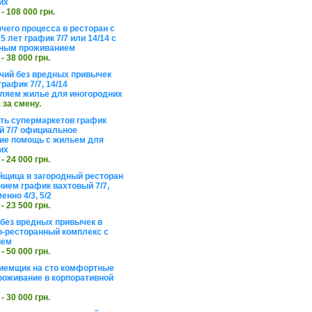
их
 - 108 000 грн.
чего процесса в ресторан с
5 лет график 7/7 или 14/14 с
ьным проживанием
 - 38 000 грн.
чий без вредных привычек
рафик 7/7, 14/14
ляем жилье для иногородних
а за смену.
еть супермаркетов график
 7/7 официальное
е помощь с жильем для
их
 - 24 000 грн.
щица в загородный ресторан
нием график вахтовый 7/7,
енно 4/3, 5/2
 - 23 500 грн.
без вредных привычек в
о-ресторанный комплекс с
ием
 - 50 000 грн.
иемщик на сто комфортные
роживание в корпоративной
 - 30 000 грн.