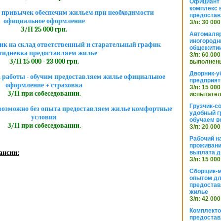
Официант 
комплекс в
х привычек обеспечим жильем при необходимости
предостав
официальное оформление
З/п: 30 000
З/П 25 000 грн.
Автомаляр
иногородн
к на склад ответственный и старательный график
общежити
тидневка предоставляем жилье
З/п: 60 000
З/П 15 000 - 23 000 грн.
выполнены
Дворник-у
а работы - обучим предоставляем жилье официальное
предприят
оформление + страховка
З/п: 15 000
З/П при собеседовании.
испытател
Грузчик-с
озможно без опыта предоставляем жилье комфортные
удобный г
условия
обучаем в
З/П при собеседовании.
З/п: 20 000
Рабочий н
проживани
ансии:
выплата д
З/п: 15 000
Сборщик-м
опытом дл
предоста
жилье
З/п: 42 000
Комплекто
предостав