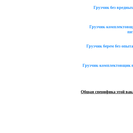
Грузчик без вредны
Грузчик-комплектовщи
пя
Грузчик берем без опыт
Грузчик-комплектовщик в
Общая специфика этой вак