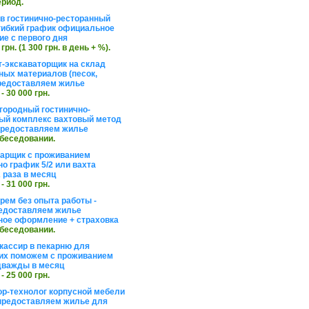
ериод.
в гостинично-ресторанный
гибкий график официальное
е с первого дня
 грн. (1 300 грн. в день + %).
т-экскаваторщик на склад
ных материалов (песок,
редоставляем жилье
 - 30 000 грн.
агородный гостинично-
ый комплекс вахтовый метод
 предоставляем жилье
обеседовании.
арщик с проживанием
о график 5/2 или вахта
 раза в месяц
 - 31 000 грн.
рем без опыта работы -
едоставляем жилье
ое оформление + страховка
обеседовании.
кассир в пекарню для
их поможем с проживанием
дважды в месяц
 - 25 000 грн.
ор-технолог корпусной мебели
предоставляем жилье для