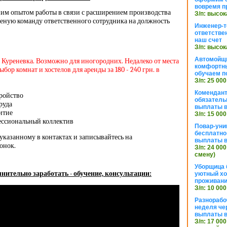
вовремя п
ним опытом работы в связи с расширением производства
З/п: высок
еную команду ответственного сотрудника на должность
Инженер-т
ответстве
наш счет
З/п: высок
Автомойщ
он Куреневка. Возможно для иногородних. Недалеко от места
комфортны
бор комнат и хостелов для аренды за 180 - 240 грн. в
обучаем п
З/п: 25 000
Комендант
тройство
обязатель
руда
выплаты 
витие
З/п: 15 000
ессиональный коллектив
Повар-уни
бесплатно
указанному в контактах и записывайтесь на
выплаты 
онок.
З/п: 24 000
смену)
Уборщица 
нительно заработать - обучение, консультации:
уютный хо
проживани
З/п: 10 000
Разнорабо
неделя че
выплаты в
З/п: 17 000