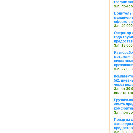
график пя
З/п: при с
Водитель к
манипуля
оформлен
З/п: 40 000
Оператор 
года глуб
предостав
З/п: 18 000
Разнорабо
металличе
цикла ком
проживан
З/п: 27 000
Комплекто
5/2, днев
через нед
З/п: от 30
оплата + к
Грузчик-к
опыта пре
комфортн
З/п: при с
Повар на 
загородный
предостав
З/п: 30 000