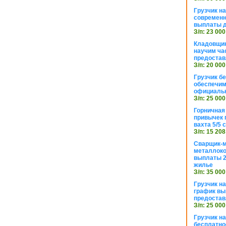
Грузчик н
современн
выплаты д
З/п: 23 000
Кладовщик
научим ча
предостав
З/п: 20 000
Грузчик б
обеспечим
официаль
З/п: 25 000
Горничная
привычек 
вахта 5/5
З/п: 15 208
Сварщик-
металлоко
выплаты 2
жилье
З/п: 35 000
Грузчик на
график вы
предостав
З/п: 25 000
Грузчик н
бесплатно