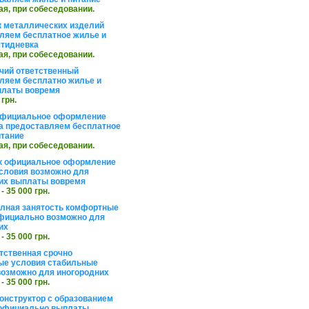
ая, при собеседовании.
 металлических изделий
ляем бесплатное жилье и
ятидневка
ая, при собеседовании.
чий ответственный
ляем бесплатно жилье и
платы вовремя
 грн.
официальное оформление
а предоставляем бесплатное
итание
ая, при собеседовании.
к официальное оформление
словия возможно для
их выплаты вовремя
 - 35 000 грн.
олная занятость комфортные
фициально возможно для
их
 - 35 000 грн.
тственная срочно
е условия стабильные
озможно для иногородних
 - 35 000 грн.
онструктор с образованием
официально выплаты