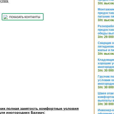
рузчик
З/п: высок
Монтажник
предостав
питание п
ПОКАЗАТЬ КОНТАНТЫ
З/п: высок
Разнорабо
предостав
обеды вы
З/п: 29 000
Сварщик 
пятидневк
жилье и п
З/п: высок
Кладовщи
хорошие у
иногородн
З/п: 30 000
Грузчик п
условия о
иногородн
З/п: 30 000
Швея отве
комфортны
выплаты в
З/п: 30 000
чик полная занятость комфортные условия
Инженер-к
ля иногородних Бахмач:
оформим 