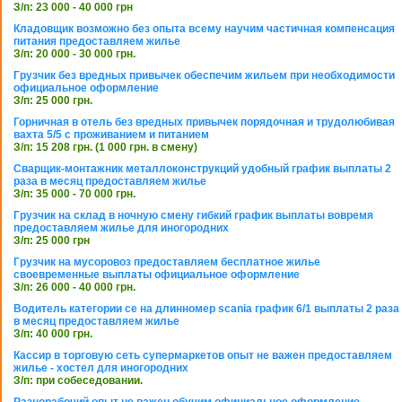
З/п: 23 000 - 40 000 грн
Кладовщик возможно без опыта всему научим частичная компенсация
питания предоставляем жилье
З/п: 20 000 - 30 000 грн.
Грузчик без вредных привычек обеспечим жильем при необходимости
официальное оформление
З/п: 25 000 грн.
Горничная в отель без вредных привычек порядочная и трудолюбивая
вахта 5/5 с проживанием и питанием
З/п: 15 208 грн. (1 000 грн. в смену)
Сварщик-монтажник металлоконструкций удобный график выплаты 2
раза в месяц предоставляем жилье
З/п: 35 000 - 70 000 грн.
Грузчик на склад в ночную смену гибкий график выплаты вовремя
предоставляем жилье для иногородних
З/п: 25 000 грн
Грузчик на мусоровоз предоставляем бесплатное жилье
своевременные выплаты официальное оформление
З/п: 26 000 - 40 000 грн.
Водитель категории се на длинномер scania график 6/1 выплаты 2 раза
в месяц предоставляем жилье
З/п: 40 000 грн.
Кассир в торговую сеть супермаркетов опыт не важен предоставляем
жилье - хостел для иногородних
З/п: при собеседовании.