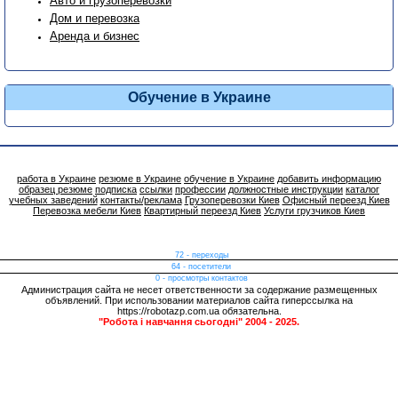
Авто и грузоперевозки
Дом и перевозка
Аренда и бизнес
Обучение в Украине
работа в Украине
резюме в Украине
обучение в Украине
добавить информацию
образец резюме
подписка
ссылки
профессии
должностные инструкции
каталог
учебных заведений
контакты/реклама
Грузоперевозки Киев
Офисный переезд Киев
Перевозка мебели Киев
Квартирный переезд Киев
Услуги грузчиков Киев
72 - переходы
64 - посетители
0 - просмотры контактов
Администрация сайта не несет ответственности за содержание размещенных
объявлений. При использовании материалов сайта гиперссылка на
https://robotazp.com.ua обязательна.
"Робота і навчання сьогодні" 2004 - 2025.