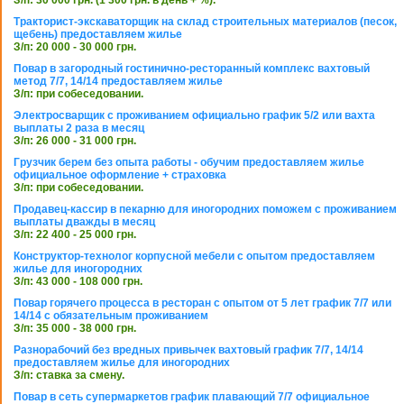
З/п: 30 000 грн. (1 300 грн. в день + %).
Тракторист-экскаваторщик на склад строительных материалов (песок,
щебень) предоставляем жилье
З/п: 20 000 - 30 000 грн.
Повар в загородный гостинично-ресторанный комплекс вахтовый
метод 7/7, 14/14 предоставляем жилье
З/п: при собеседовании.
Электросварщик с проживанием официально график 5/2 или вахта
выплаты 2 раза в месяц
З/п: 26 000 - 31 000 грн.
Грузчик берем без опыта работы - обучим предоставляем жилье
официальное оформление + страховка
З/п: при собеседовании.
Продавец-кассир в пекарню для иногородних поможем с проживанием
выплаты дважды в месяц
З/п: 22 400 - 25 000 грн.
Конструктор-технолог корпусной мебели с опытом предоставляем
жилье для иногородних
З/п: 43 000 - 108 000 грн.
Повар горячего процесса в ресторан с опытом от 5 лет график 7/7 или
14/14 с обязательным проживанием
З/п: 35 000 - 38 000 грн.
Разнорабочий без вредных привычек вахтовый график 7/7, 14/14
предоставляем жилье для иногородних
З/п: ставка за смену.
Повар в сеть супермаркетов график плавающий 7/7 официальное