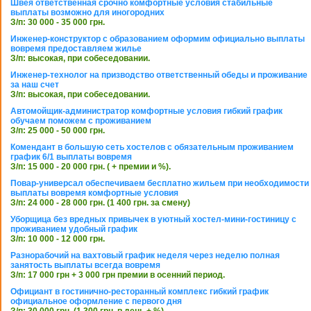
Швея ответственная срочно комфортные условия стабильные
выплаты возможно для иногородних
З/п: 30 000 - 35 000 грн.
Инженер-конструктор с образованием оформим официально выплаты
вовремя предоставляем жилье
З/п: высокая, при собеседовании.
Инженер-технолог на призводство ответственный обеды и проживание
за наш счет
З/п: высокая, при собеседовании.
Автомойщик-администратор комфортные условия гибкий график
обучаем поможем с проживанием
З/п: 25 000 - 50 000 грн.
Комендант в большую сеть хостелов с обязательным проживанием
график 6/1 выплаты вовремя
З/п: 15 000 - 20 000 грн. ( + премии и %).
Повар-универсал обеспечиваем бесплатно жильем при необходимости
выплаты вовремя комфортные условия
З/п: 24 000 - 28 000 грн. (1 400 грн. за смену)
Уборщица без вредных привычек в уютный хостел-мини-гостиницу с
проживанием удобный график
З/п: 10 000 - 12 000 грн.
Разнорабочий на вахтовый график неделя через неделю полная
занятость выплаты всегда вовремя
З/п: 17 000 грн + 3 000 грн премии в осенний период.
Официант в гостинично-ресторанный комплекс гибкий график
официальное оформление с первого дня