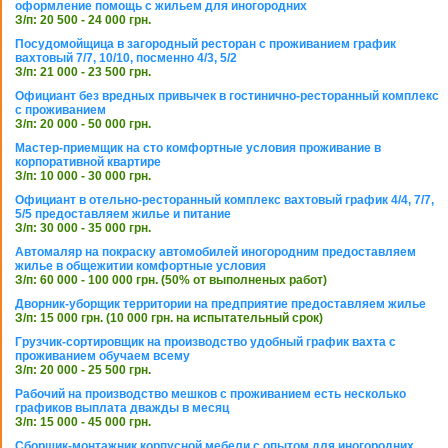
оформление помощь с жильем для иногородних
З/п: 20 500 - 24 000 грн.
Посудомойщица в загородный ресторан с проживанием график
вахтовый 7/7, 10/10, посменно 4/3, 5/2
З/п: 21 000 - 23 500 грн.
Официант без вредных привычек в гостинично-ресторанный комплекс
с проживанием
З/п: 20 000 - 50 000 грн.
Мастер-приемщик на сто комфортные условия проживание в
корпоративной квартире
З/п: 10 000 - 30 000 грн.
Официант в отельно-ресторанный комплекс вахтовый график 4/4, 7/7,
5/5 предоставляем жилье и питание
З/п: 30 000 - 35 000 грн.
Автомаляр на покраску автомобилей иногородним предоставляем
жилье в общежитии комфортные условия
З/п: 60 000 - 100 000 грн. (50% от выполненых работ)
Дворник-уборщик территории на предприятие предоставляем жилье
З/п: 15 000 грн. (10 000 грн. на испытательный срок)
Грузчик-сортировщик на производство удобный график вахта с
проживанием обучаем всему
З/п: 20 000 - 25 500 грн.
Рабочий на производство мешков с проживанием есть несколько
графиков выплата дважды в месяц
З/п: 15 000 - 45 000 грн.
Сборщик-монтажник корпусной мебели с опытом для иногородних