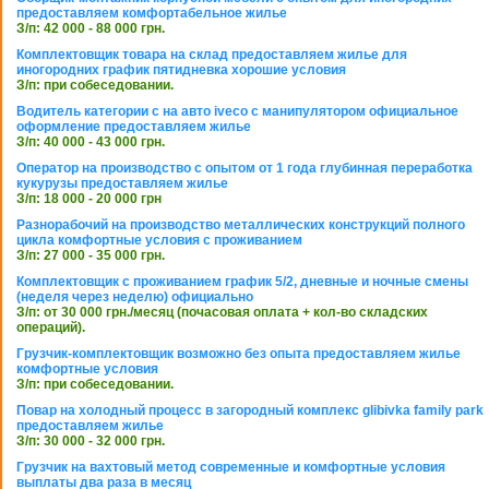
предоставляем комфортабельное жилье
З/п: 42 000 - 88 000 грн.
Комплектовщик товара на склад предоставляем жилье для
иногородних график пятидневка хорошие условия
З/п: при собеседовании.
Водитель категории с на авто iveco с манипулятором официальное
оформление предоставляем жилье
З/п: 40 000 - 43 000 грн.
Оператор на производство с опытом от 1 года глубинная переработка
кукурузы предоставляем жилье
З/п: 18 000 - 20 000 грн
Разнорабочий на производство металлических конструкций полного
цикла комфортные условия с проживанием
З/п: 27 000 - 35 000 грн.
Комплектовщик с проживанием график 5/2, дневные и ночные смены
(неделя через неделю) официально
З/п: от 30 000 грн./месяц (почасовая оплата + кол-во складских
операций).
Грузчик-комплектовщик возможно без опыта предоставляем жилье
комфортные условия
З/п: при собеседовании.
Повар на холодный процесс в загородный комплекс glibivka family park
предоставляем жилье
З/п: 30 000 - 32 000 грн.
Грузчик на вахтовый метод современные и комфортные условия
выплаты два раза в месяц