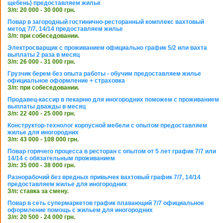
щебень) предоставляем жилье
З/п: 20 000 - 30 000 грн.
Повар в загородный гостинично-ресторанный комплекс вахтовый
метод 7/7, 14/14 предоставляем жилье
З/п: при собеседовании.
Электросварщик с проживанием официально график 5/2 или вахта
выплаты 2 раза в месяц
З/п: 26 000 - 31 000 грн.
Грузчик берем без опыта работы - обучим предоставляем жилье
официальное оформление + страховка
З/п: при собеседовании.
Продавец-кассир в пекарню для иногородних поможем с проживанием
выплаты дважды в месяц
З/п: 22 400 - 25 000 грн.
Конструктор-технолог корпусной мебели с опытом предоставляем
жилье для иногородних
З/п: 43 000 - 108 000 грн.
Повар горячего процесса в ресторан с опытом от 5 лет график 7/7 или
14/14 с обязательным проживанием
З/п: 35 000 - 38 000 грн.
Разнорабочий без вредных привычек вахтовый график 7/7, 14/14
предоставляем жилье для иногородних
З/п: ставка за смену.
Повар в сеть супермаркетов график плавающий 7/7 официальное
оформление помощь с жильем для иногородних
З/п: 20 500 - 24 000 грн.