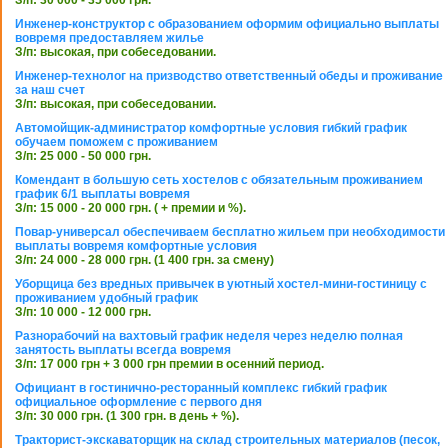
З/п: 30 000 - 35 000 грн.
Инженер-конструктор с образованием оформим официально выплаты
вовремя предоставляем жилье
З/п: высокая, при собеседовании.
Инженер-технолог на призводство ответственный обеды и проживание
за наш счет
З/п: высокая, при собеседовании.
Автомойщик-администратор комфортные условия гибкий график
обучаем поможем с проживанием
З/п: 25 000 - 50 000 грн.
Комендант в большую сеть хостелов с обязательным проживанием
график 6/1 выплаты вовремя
З/п: 15 000 - 20 000 грн. ( + премии и %).
Повар-универсал обеспечиваем бесплатно жильем при необходимости
выплаты вовремя комфортные условия
З/п: 24 000 - 28 000 грн. (1 400 грн. за смену)
Уборщица без вредных привычек в уютный хостел-мини-гостиницу с
проживанием удобный график
З/п: 10 000 - 12 000 грн.
Разнорабочий на вахтовый график неделя через неделю полная
занятость выплаты всегда вовремя
З/п: 17 000 грн + 3 000 грн премии в осенний период.
Официант в гостинично-ресторанный комплекс гибкий график
официальное оформление с первого дня
З/п: 30 000 грн. (1 300 грн. в день + %).
Тракторист-экскаваторщик на склад строительных материалов (песок,