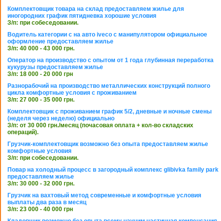
Комплектовщик товара на склад предоставляем жилье для
иногородних график пятидневка хорошие условия
З/п: при собеседовании.
Водитель категории с на авто iveco с манипулятором официальное
оформление предоставляем жилье
З/п: 40 000 - 43 000 грн.
Оператор на производство с опытом от 1 года глубинная переработка
кукурузы предоставляем жилье
З/п: 18 000 - 20 000 грн
Разнорабочий на производство металлических конструкций полного
цикла комфортные условия с проживанием
З/п: 27 000 - 35 000 грн.
Комплектовщик с проживанием график 5/2, дневные и ночные смены
(неделя через неделю) официально
З/п: от 30 000 грн./месяц (почасовая оплата + кол-во складских
операций).
Грузчик-комплектовщик возможно без опыта предоставляем жилье
комфортные условия
З/п: при собеседовании.
Повар на холодный процесс в загородный комплекс glibivka family park
предоставляем жилье
З/п: 30 000 - 32 000 грн.
Грузчик на вахтовый метод современные и комфортные условия
выплаты два раза в месяц
З/п: 23 000 - 40 000 грн