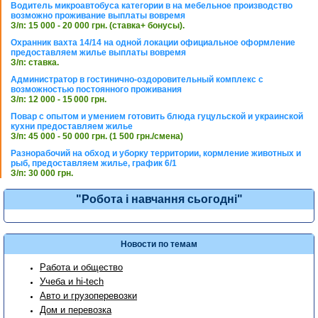
Водитель микроавтобуса категории в на мебельное производство
возможно проживание выплаты вовремя
З/п: 15 000 - 20 000 грн. (ставка+ бонусы).
Охранник вахта 14/14 на одной локации официальное оформление
предоставляем жилье выплаты вовремя
З/п: ставка.
Администратор в гостинично-оздоровительный комплекс с
возможностью постоянного проживания
З/п: 12 000 - 15 000 грн.
Повар с опытом и умением готовить блюда гуцульской и украинской
кухни предоставляем жилье
З/п: 45 000 - 50 000 грн. (1 500 грн./смена)
Разнорабочий на обход и уборку территории, кормление животных и
рыб, предоставляем жилье, график 6/1
З/п: 30 000 грн.
"Робота і навчання сьогодні"
Новости по темам
Работа и общество
Учеба и hi-tech
Авто и грузоперевозки
Дом и перевозка