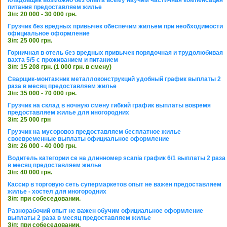
Кладовщик возможно без опыта всему научим частичная компенсация
питания предоставляем жилье
З/п: 20 000 - 30 000 грн.
Грузчик без вредных привычек обеспечим жильем при необходимости
официальное оформление
З/п: 25 000 грн.
Горничная в отель без вредных привычек порядочная и трудолюбивая
вахта 5/5 с проживанием и питанием
З/п: 15 208 грн. (1 000 грн. в смену)
Сварщик-монтажник металлоконструкций удобный график выплаты 2
раза в месяц предоставляем жилье
З/п: 35 000 - 70 000 грн.
Грузчик на склад в ночную смену гибкий график выплаты вовремя
предоставляем жилье для иногородних
З/п: 25 000 грн
Грузчик на мусоровоз предоставляем бесплатное жилье
своевременные выплаты официальное оформление
З/п: 26 000 - 40 000 грн.
Водитель категории се на длинномер scania график 6/1 выплаты 2 раза
в месяц предоставляем жилье
З/п: 40 000 грн.
Кассир в торговую сеть супермаркетов опыт не важен предоставляем
жилье - хостел для иногородних
З/п: при собеседовании.
Разнорабочий опыт не важен обучим официальное оформление
выплаты 2 раза в месяц предоставляем жилье
З/п: при собеседовании.