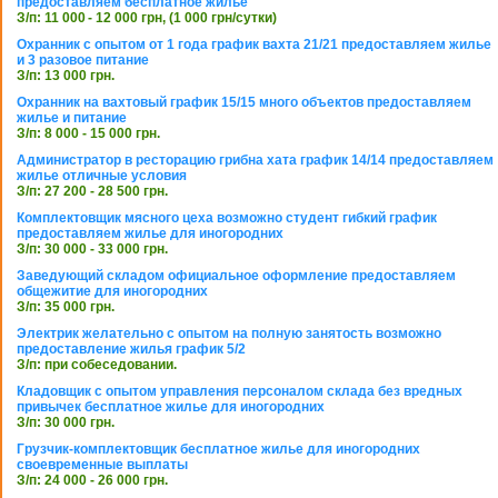
предоставляем бесплатное жилье
З/п: 11 000 - 12 000 грн, (1 000 грн/сутки)
Охранник с опытом от 1 года график вахта 21/21 предоставляем жилье
и 3 разовое питание
З/п: 13 000 грн.
Охранник на вахтовый график 15/15 много объектов предоставляем
жилье и питание
З/п: 8 000 - 15 000 грн.
Администратор в ресторацию грибна хата график 14/14 предоставляем
жилье отличные условия
З/п: 27 200 - 28 500 грн.
Комплектовщик мясного цеха возможно студент гибкий график
предоставляем жилье для иногородних
З/п: 30 000 - 33 000 грн.
Заведующий складом официальное оформление предоставляем
общежитие для иногородних
З/п: 35 000 грн.
Электрик желательно с опытом на полную занятость возможно
предоставление жилья график 5/2
З/п: при собеседовании.
Кладовщик с опытом управления персоналом склада без вредных
привычек бесплатное жилье для иногородних
З/п: 30 000 грн.
Грузчик-комплектовщик бесплатное жилье для иногородних
своевременные выплаты
З/п: 24 000 - 26 000 грн.