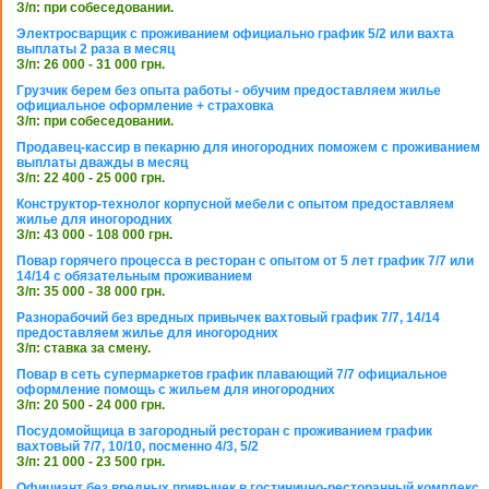
З/п: при собеседовании.
Электросварщик с проживанием официально график 5/2 или вахта
выплаты 2 раза в месяц
З/п: 26 000 - 31 000 грн.
Грузчик берем без опыта работы - обучим предоставляем жилье
официальное оформление + страховка
З/п: при собеседовании.
Продавец-кассир в пекарню для иногородних поможем с проживанием
выплаты дважды в месяц
З/п: 22 400 - 25 000 грн.
Конструктор-технолог корпусной мебели с опытом предоставляем
жилье для иногородних
З/п: 43 000 - 108 000 грн.
Повар горячего процесса в ресторан с опытом от 5 лет график 7/7 или
14/14 с обязательным проживанием
З/п: 35 000 - 38 000 грн.
Разнорабочий без вредных привычек вахтовый график 7/7, 14/14
предоставляем жилье для иногородних
З/п: ставка за смену.
Повар в сеть супермаркетов график плавающий 7/7 официальное
оформление помощь с жильем для иногородних
З/п: 20 500 - 24 000 грн.
Посудомойщица в загородный ресторан с проживанием график
вахтовый 7/7, 10/10, посменно 4/3, 5/2
З/п: 21 000 - 23 500 грн.
Официант без вредных привычек в гостинично-ресторанный комплекс