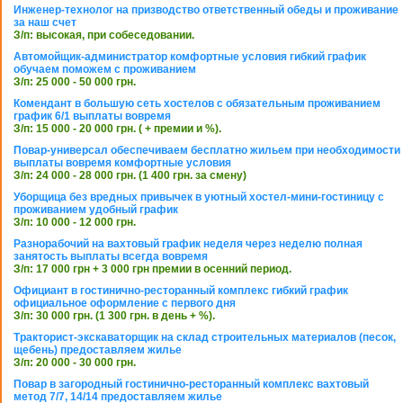
Инженер-технолог на призводство ответственный обеды и проживание
за наш счет
З/п: высокая, при собеседовании.
Автомойщик-администратор комфортные условия гибкий график
обучаем поможем с проживанием
З/п: 25 000 - 50 000 грн.
Комендант в большую сеть хостелов с обязательным проживанием
график 6/1 выплаты вовремя
З/п: 15 000 - 20 000 грн. ( + премии и %).
Повар-универсал обеспечиваем бесплатно жильем при необходимости
выплаты вовремя комфортные условия
З/п: 24 000 - 28 000 грн. (1 400 грн. за смену)
Уборщица без вредных привычек в уютный хостел-мини-гостиницу с
проживанием удобный график
З/п: 10 000 - 12 000 грн.
Разнорабочий на вахтовый график неделя через неделю полная
занятость выплаты всегда вовремя
З/п: 17 000 грн + 3 000 грн премии в осенний период.
Официант в гостинично-ресторанный комплекс гибкий график
официальное оформление с первого дня
З/п: 30 000 грн. (1 300 грн. в день + %).
Тракторист-экскаваторщик на склад строительных материалов (песок,
щебень) предоставляем жилье
З/п: 20 000 - 30 000 грн.
Повар в загородный гостинично-ресторанный комплекс вахтовый
метод 7/7, 14/14 предоставляем жилье