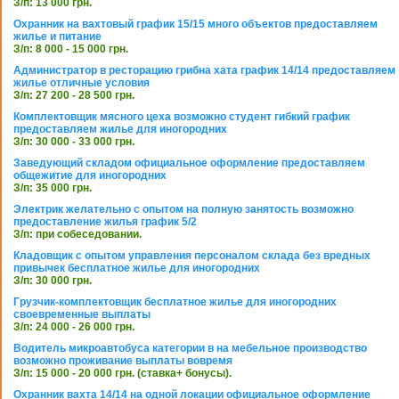
З/п: 13 000 грн.
Охранник на вахтовый график 15/15 много объектов предоставляем
жилье и питание
З/п: 8 000 - 15 000 грн.
Администратор в ресторацию грибна хата график 14/14 предоставляем
жилье отличные условия
З/п: 27 200 - 28 500 грн.
Комплектовщик мясного цеха возможно студент гибкий график
предоставляем жилье для иногородних
З/п: 30 000 - 33 000 грн.
Заведующий складом официальное оформление предоставляем
общежитие для иногородних
З/п: 35 000 грн.
Электрик желательно с опытом на полную занятость возможно
предоставление жилья график 5/2
З/п: при собеседовании.
Кладовщик с опытом управления персоналом склада без вредных
привычек бесплатное жилье для иногородних
З/п: 30 000 грн.
Грузчик-комплектовщик бесплатное жилье для иногородних
своевременные выплаты
З/п: 24 000 - 26 000 грн.
Водитель микроавтобуса категории в на мебельное производство
возможно проживание выплаты вовремя
З/п: 15 000 - 20 000 грн. (ставка+ бонусы).
Охранник вахта 14/14 на одной локации официальное оформление