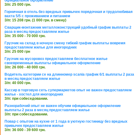
официальное оформление
З/п: 25 000 грн.
Горничная в отель без вредных привычек порядочная и трудолюбивая
вахта 5/5 с проживанием и питанием
З/п: 15 208 грн. (1 000 грн. в смену)
Сварщик-монтажник металлоконструкций удобный график выплаты 2
раза в месяц предоставляем жилье
З/п: 35 000 - 70 000 грн.
Грузчик на склад в ночную смену гибкий график выплаты вовремя
предоставляем жилье для иногородних
З/п: 25 000 грн
Грузчик на мусоровоз предоставляем бесплатное жилье
своевременные выплаты официальное оформление
З/п: 26 000 - 40 000 грн.
Водитель категории се на длинномер scania график 6/1 выплаты 2 раза
в месяц предоставляем жилье
З/п: 40 000 грн.
Кассир в торговую сеть супермаркетов опыт не важен предоставляем
жилье - хостел для иногородних
З/п: при собеседовании.
Разнорабочий опыт не важен обучим официальное оформление
выплаты 2 раза в месяц предоставляем жилье
З/п: при собеседовании.
Повар с опытом на кухне от 1 года в уютную гостиницу без вредных
привычек предоставляем жилье
З/п: 36 000 - 39 600 грн.