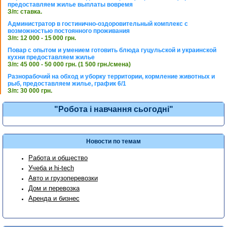
предоставляем жилье выплаты вовремя
З/п: ставка.
Администратор в гостинично-оздоровительный комплекс с
возможностью постоянного проживания
З/п: 12 000 - 15 000 грн.
Повар с опытом и умением готовить блюда гуцульской и украинской
кухни предоставляем жилье
З/п: 45 000 - 50 000 грн. (1 500 грн./смена)
Разнорабочий на обход и уборку территории, кормление животных и
рыб, предоставляем жилье, график 6/1
З/п: 30 000 грн.
"Робота і навчання сьогодні"
Новости по темам
Работа и общество
Учеба и hi-tech
Авто и грузоперевозки
Дом и перевозка
Аренда и бизнес