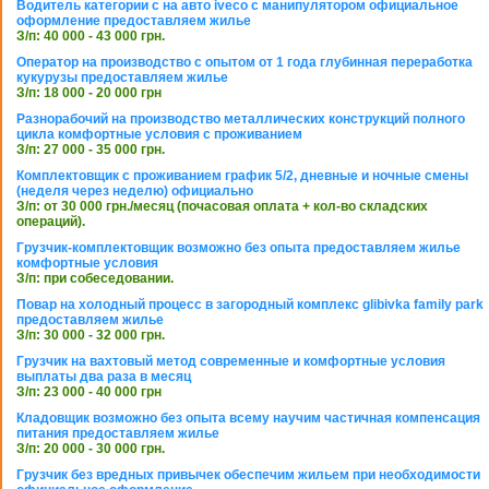
Водитель категории с на авто iveco с манипулятором официальное
оформление предоставляем жилье
З/п: 40 000 - 43 000 грн.
Оператор на производство с опытом от 1 года глубинная переработка
кукурузы предоставляем жилье
З/п: 18 000 - 20 000 грн
Разнорабочий на производство металлических конструкций полного
цикла комфортные условия с проживанием
З/п: 27 000 - 35 000 грн.
Комплектовщик с проживанием график 5/2, дневные и ночные смены
(неделя через неделю) официально
З/п: от 30 000 грн./месяц (почасовая оплата + кол-во складских
операций).
Грузчик-комплектовщик возможно без опыта предоставляем жилье
комфортные условия
З/п: при собеседовании.
Повар на холодный процесс в загородный комплекс glibivka family park
предоставляем жилье
З/п: 30 000 - 32 000 грн.
Грузчик на вахтовый метод современные и комфортные условия
выплаты два раза в месяц
З/п: 23 000 - 40 000 грн
Кладовщик возможно без опыта всему научим частичная компенсация
питания предоставляем жилье
З/п: 20 000 - 30 000 грн.
Грузчик без вредных привычек обеспечим жильем при необходимости