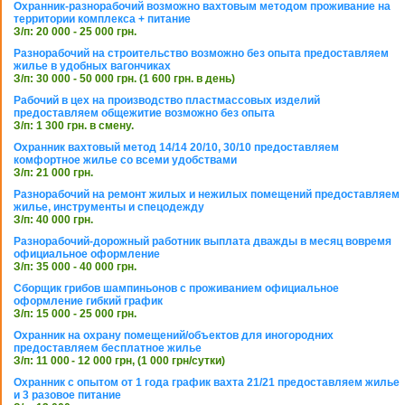
Охранник-разнорабочий возможно вахтовым методом проживание на
территории комплекса + питание
З/п: 20 000 - 25 000 грн.
Разнорабочий на строительство возможно без опыта предоставляем
жилье в удобных вагончиках
З/п: 30 000 - 50 000 грн. (1 600 грн. в день)
Рабочий в цех на производство пластмассовых изделий
предоставляем общежитие возможно без опыта
З/п: 1 300 грн. в смену.
Охранник вахтовый метод 14/14 20/10, 30/10 предоставляем
комфортное жилье со всеми удобствами
З/п: 21 000 грн.
Разнорабочий на ремонт жилых и нежилых помещений предоставляем
жилье, инструменты и спецодежду
З/п: 40 000 грн.
Разнорабочий-дорожный работник выплата дважды в месяц вовремя
официальное оформление
З/п: 35 000 - 40 000 грн.
Сборщик грибов шампиньонов с проживанием официальное
оформление гибкий график
З/п: 15 000 - 25 000 грн.
Охранник на охрану помещений/объектов для иногородних
предоставляем бесплатное жилье
З/п: 11 000 - 12 000 грн, (1 000 грн/сутки)
Охранник с опытом от 1 года график вахта 21/21 предоставляем жилье
и 3 разовое питание