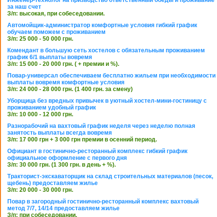
Инженер-технолог на призводство ответственный обеды и проживание
за наш счет
З/п: высокая, при собеседовании.
Автомойщик-администратор комфортные условия гибкий график
обучаем поможем с проживанием
З/п: 25 000 - 50 000 грн.
Комендант в большую сеть хостелов с обязательным проживанием
график 6/1 выплаты вовремя
З/п: 15 000 - 20 000 грн. ( + премии и %).
Повар-универсал обеспечиваем бесплатно жильем при необходимости
выплаты вовремя комфортные условия
З/п: 24 000 - 28 000 грн. (1 400 грн. за смену)
Уборщица без вредных привычек в уютный хостел-мини-гостиницу с
проживанием удобный график
З/п: 10 000 - 12 000 грн.
Разнорабочий на вахтовый график неделя через неделю полная
занятость выплаты всегда вовремя
З/п: 17 000 грн + 3 000 грн премии в осенний период.
Официант в гостинично-ресторанный комплекс гибкий график
официальное оформление с первого дня
З/п: 30 000 грн. (1 300 грн. в день + %).
Тракторист-экскаваторщик на склад строительных материалов (песок,
щебень) предоставляем жилье
З/п: 20 000 - 30 000 грн.
Повар в загородный гостинично-ресторанный комплекс вахтовый
метод 7/7, 14/14 предоставляем жилье
З/п: при собеседовании.