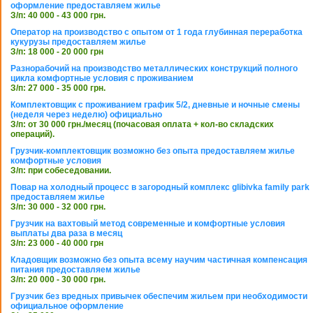
оформление предоставляем жилье
З/п: 40 000 - 43 000 грн.
Оператор на производство с опытом от 1 года глубинная переработка
кукурузы предоставляем жилье
З/п: 18 000 - 20 000 грн
Разнорабочий на производство металлических конструкций полного
цикла комфортные условия с проживанием
З/п: 27 000 - 35 000 грн.
Комплектовщик с проживанием график 5/2, дневные и ночные смены
(неделя через неделю) официально
З/п: от 30 000 грн./месяц (почасовая оплата + кол-во складских
операций).
Грузчик-комплектовщик возможно без опыта предоставляем жилье
комфортные условия
З/п: при собеседовании.
Повар на холодный процесс в загородный комплекс glibivka family park
предоставляем жилье
З/п: 30 000 - 32 000 грн.
Грузчик на вахтовый метод современные и комфортные условия
выплаты два раза в месяц
З/п: 23 000 - 40 000 грн
Кладовщик возможно без опыта всему научим частичная компенсация
питания предоставляем жилье
З/п: 20 000 - 30 000 грн.
Грузчик без вредных привычек обеспечим жильем при необходимости
официальное оформление