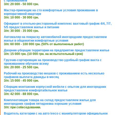
с проживанием
З/п: 20 000 - 50 000 грн.
Мастер-приемщик на сто комфортные условия проживание в
корпоративной квартире
З/п: 10 000 - 30 000 грн.
Официант в отельно-ресторанный комплекс вахтовый график 4/4, 7/7,
5/5 предоставляем жилье и питание
З/п: 30 000 - 35 000 грн.
Автомаляр на покраску автомобилей иногородним предоставляем
жилье в общежитии комфортные условия
З/п: 60 000 - 100 000 грн. (50% от выполненых работ)
Дворник-уборщик территории на предприятие предоставляем жилье
З/п: 15 000 грн. (10 000 грн. на испытательный срок)
Грузчик-сортировщик на производство удобный график вахта с
проживанием обучаем всему
З/п: 20 000 - 25 500 грн.
Рабочий на производство мешков с проживанием есть несколько
графиков выплата дважды в месяц
З/п: 15 000 - 45 000 грн.
Сборщик-монтажник корпусной мебели с опытом для иногородних
предоставляем комфортабельное жилье
З/п: 42 000 - 88 000 грн.
Комплектовщик товара на склад предоставляем жилье для
иногородних график пятидневка хорошие условия
З/п: при собеседовании.
Водитель категории с на авто iveco с манипулятором официальное