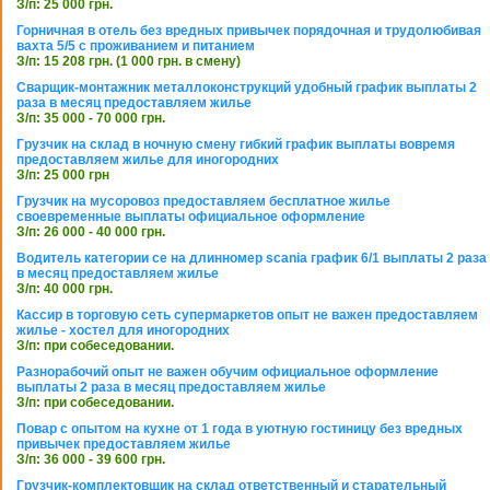
З/п: 25 000 грн.
Горничная в отель без вредных привычек порядочная и трудолюбивая
вахта 5/5 с проживанием и питанием
З/п: 15 208 грн. (1 000 грн. в смену)
Сварщик-монтажник металлоконструкций удобный график выплаты 2
раза в месяц предоставляем жилье
З/п: 35 000 - 70 000 грн.
Грузчик на склад в ночную смену гибкий график выплаты вовремя
предоставляем жилье для иногородних
З/п: 25 000 грн
Грузчик на мусоровоз предоставляем бесплатное жилье
своевременные выплаты официальное оформление
З/п: 26 000 - 40 000 грн.
Водитель категории се на длинномер scania график 6/1 выплаты 2 раза
в месяц предоставляем жилье
З/п: 40 000 грн.
Кассир в торговую сеть супермаркетов опыт не важен предоставляем
жилье - хостел для иногородних
З/п: при собеседовании.
Разнорабочий опыт не важен обучим официальное оформление
выплаты 2 раза в месяц предоставляем жилье
З/п: при собеседовании.
Повар с опытом на кухне от 1 года в уютную гостиницу без вредных
привычек предоставляем жилье
З/п: 36 000 - 39 600 грн.
Грузчик-комплектовщик на склад ответственный и старательный