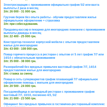
Электросварщик с проживанием официально график 5/2 или вахта
выплаты 2 раза в месяц
З/п: 26 000 - 31 000 грн.
Грузчик берем без опыта работы - обучим предоставляем жилье
официальное оформление + страховка
З/п: при собеседовании.
Продавец-кассир в пекарню для иногородних поможем с проживанием
выплаты дважды в месяц
З/п: 22 400 - 25 000 грн.
Конструктор-технолог корпусной мебели с опытом предоставляем
жилье для иногородних
З/п: 43 000 - 108 000 грн.
Повар горячего процесса в ресторан с опытом от 5 лет график 7/7 или
14/14 с обязательным проживанием
З/п: 35 000 - 38 000 грн.
Разнорабочий без вредных привычек вахтовый график 7/7, 14/14
предоставляем жилье для иногородних
З/п: ставка за смену.
Повар в сеть супермаркетов график плавающий 7/7 официальное
оформление помощь с жильем для иногородних
З/п: 20 500 - 24 000 грн.
Посудомойщица в загородный ресторан с проживанием график
вахтовый 7/7, 10/10, посменно 4/3, 5/2
З/п: 21 000 - 23 500 грн.
Официант без вредных привычек в гостинично-ресторанный комплекс