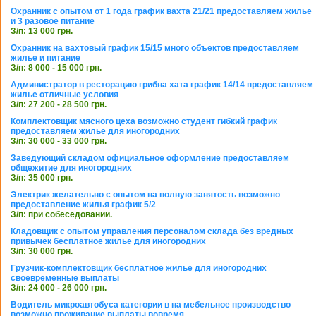
Охранник с опытом от 1 года график вахта 21/21 предоставляем жилье
и 3 разовое питание
З/п: 13 000 грн.
Охранник на вахтовый график 15/15 много объектов предоставляем
жилье и питание
З/п: 8 000 - 15 000 грн.
Администратор в ресторацию грибна хата график 14/14 предоставляем
жилье отличные условия
З/п: 27 200 - 28 500 грн.
Комплектовщик мясного цеха возможно студент гибкий график
предоставляем жилье для иногородних
З/п: 30 000 - 33 000 грн.
Заведующий складом официальное оформление предоставляем
общежитие для иногородних
З/п: 35 000 грн.
Электрик желательно с опытом на полную занятость возможно
предоставление жилья график 5/2
З/п: при собеседовании.
Кладовщик с опытом управления персоналом склада без вредных
привычек бесплатное жилье для иногородних
З/п: 30 000 грн.
Грузчик-комплектовщик бесплатное жилье для иногородних
своевременные выплаты
З/п: 24 000 - 26 000 грн.
Водитель микроавтобуса категории в на мебельное производство
возможно проживание выплаты вовремя