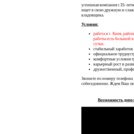
успешная компания с 25-лет
ищет в свою дружную и слаж
кладовщика.
Условия:
работа в г. Киев, рай
работы есть большой вы
сутки.
стабильный заработок
официальное трудоус
комфортные условия т
карьерный рост и раз
дружественный, проф
Звоните по номеру телефона 
собеседовиние. Ждем Ваш зв
Возможность допол