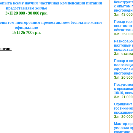
Конструкт
опыта всему научим частичная компенсация питания
с опытом 
предоставляем жилье
иногородн
З/П 20 000 - 30 000 грн.
З/п: 43 000
Повар горя
опытом иногородним предоставляем бесплатно жилье
опытом от 
официально
обязател
З/П 26 700 грн.
З/п: 35 000
Разнорабо
вахтовый г
ансии:
предостав
З/п: ставк
Повар в с
плавающий
оформлени
иногородн
З/п: 20 500
Посудомой
с прожива
10/10, посм
З/п: 21 000
Официант 
гостиничн
проживан
З/п: 20 000
Мастер-пр
условия п
квартире