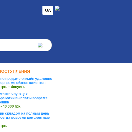
UA
ПОСТУПЛЕНИЯ
по продаже онлайн удаленно
орвремя обзвон клиентов
 грн. + бонусы.
танка чпу в цех
работки выплаты вовремя
тошин
 - 40 000 грн.
й складом на полный день
сегда вовремя комфортные
 грн.