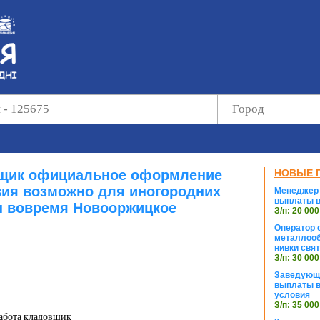
вщик официальное оформление
НОВЫЕ 
ия возможно для иногородних
Менеджер 
выплаты в
 вовремя Новооржицкое
З/п: 20 000
Оператор с
металлооб
нивки свя
З/п: 30 000
Заведующи
выплаты в
условия
З/п: 35 000
абота кладовщик