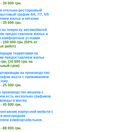
 - 30 000 грн.
в отельно-ресторанный
ахтовый график 4/4, 7/7, 5/5
ляем жилье и питание
 - 35 000 грн.
 на покраску автомобилей
им предоставляем жилье в
и комфортные условия
 - 100 000 грн. (50% от
х работ)
борщик территории на
ие предоставляем жилье
 грн. (10 000 грн. на
ьный срок)
ортировщик на производство
рафик вахта с проживанием
сему
 - 25 500 грн.
а производство мешков с
ем есть несколько графиков
важды в месяц
 - 45 000 грн.
онтажник корпусной мебели с
я иногородних
вляем комфортабельное
 - 88 000 грн.