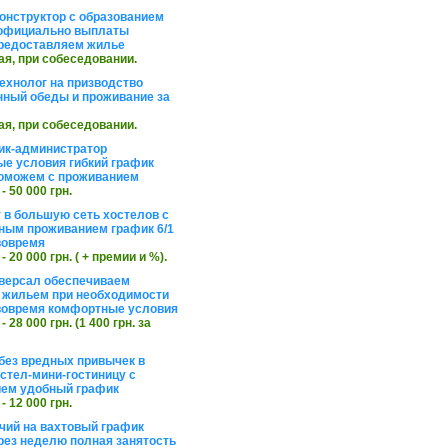
онструктор с образованием
официально выплаты
редоставляем жилье
ая, при собеседовании.
ехнолог на призводство
нный обеды и проживание за
ая, при собеседовании.
ик-администратор
е условия гибкий график
оможем с проживанием
 - 50 000 грн.
 в большую сеть хостелов с
ным проживанием график 6/1
вовремя
 - 20 000 грн. ( + премии и %).
версал обеспечиваем
 жильем при необходимости
вовремя комфортные условия
 - 28 000 грн. (1 400 грн. за
без вредных привычек в
стел-мини-гостиницу с
ем удобный график
 - 12 000 грн.
чий на вахтовый график
рез неделю полная занятость