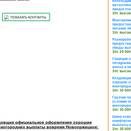
Котельщик
металличе
предостпа
З/п: высок
ПОКАЗАТЬ КОНТАНТЫ
Монтажник
предостав
питание п
З/п: высок
Разнорабо
предостав
обеды вы
З/п: 29 000
Сварщик 
пятидневк
жилье и п
З/п: высок
Кладовщи
хорошие у
иногородн
З/п: 30 000
Грузчик п
условия о
иногородн
З/п: 30 000
Швея отве
комфортны
адовщик официальное оформление хорошие
выплаты в
иногородних выплаты вовремя Новооржицкое:
З/п: 30 000