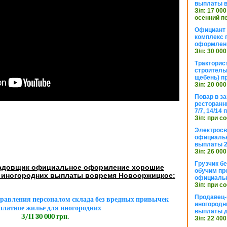
выплаты в
З/п: 17 000
осенний п
Официант 
комплекс 
оформлени
З/п: 30 000
Тракторис
строитель
щебень) п
З/п: 20 000
Повар в з
ресторанн
7/7, 14/14
З/п: при с
Электросв
официальн
выплаты 2
З/п: 26 000
Грузчик бе
адовщик официальное оформление хорошие
обучим пр
 иногородних выплаты вовремя Новооржицкое:
официальн
З/п: при с
Продавец-
равления персоналом склада без вредных привычек
иногородн
платное жилье для иногородних
выплаты 
З/П 30 000 грн.
З/п: 22 400