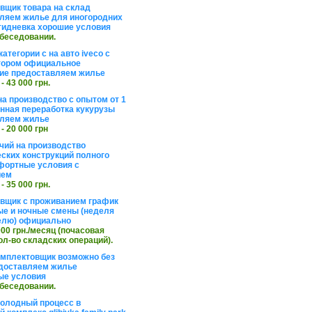
вщик товара на склад
ляем жилье для иногородних
тидневка хорошие условия
обеседовании.
атегории с на авто iveco с
тором официальное
ие предоставляем жилье
 - 43 000 грн.
на производство с опытом от 1
инная переработка кукурузы
ляем жилье
 - 20 000 грн
чий на производство
ских конструкций полного
фортные условия с
ием
 - 35 000 грн.
вщик с проживанием график
ные и ночные смены (неделя
елю) официально
 000 грн./месяц (почасовая
ол-во складских операций).
омплектовщик возможно без
доставляем жилье
ые условия
обеседовании.
холодный процесс в