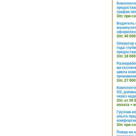
Комплекто
предостав
график пя
З/п: при с
Водитель к
манипуля
оформлен
З/п: 40 000
Оператор 
года глуб
предостав
З/п: 18 000
Разнорабо
металличе
цикла ком
проживан
З/п: 27 000
Комплекто
5/2, днев
через нед
З/п: от 30
оплата + к
Грузчик-к
опыта пре
комфортн
З/п: при с
Повар на 