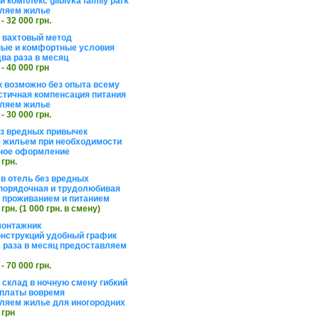
 комплекс glibivka family park
ляем жилье
 - 32 000 грн.
а вахтовый метод
ые и комфортные условия
ва раза в месяц
 - 40 000 грн
 возможно без опыта всему
стичная компенсация питания
ляем жилье
 - 30 000 грн.
ез вредных привычек
 жильем при необходимости
ное оформление
 грн.
 в отель без вредных
порядочная и трудолюбивая
 с проживанием и питанием
 грн. (1 000 грн. в смену)
монтажник
нструкций удобный график
 раза в месяц предоставляем
 - 70 000 грн.
 склад в ночную смену гибкий
платы вовремя
ляем жилье для иногородних
 грн