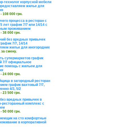
ор-технолог корпусной мебели
предоставляем жилье для
их
 - 108 000 грн.
чего процесса в ресторан с
5 лет график 7/7 или 14/14 с
ьным проживанием
 - 38 000 грн.
чий без вредных привычек
рафик 7/7, 14/14
ляем жилье для иногородних
а за смену.
еть супермаркетов график
 7/7 официальное
е помощь с жильем для
их
 - 24 000 грн.
щица в загородный ресторан
нием график вахтовый 7/7,
енно 4/3, 5/2
 - 23 500 грн.
без вредных привычек в
о-ресторанный комплекс с
ием
 - 50 000 грн.
иемщик на сто комфортные
роживание в корпоративной