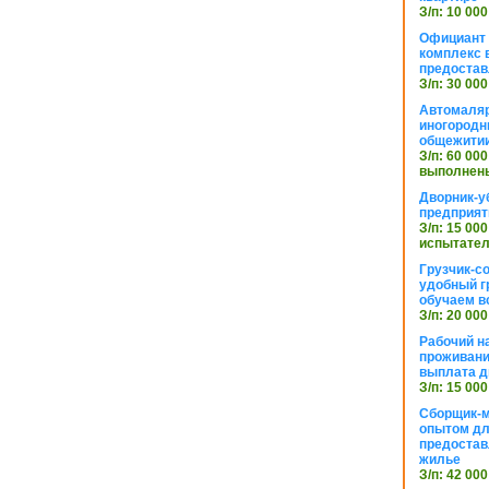
З/п: 10 000
Официант 
комплекс в
предостав
З/п: 30 000
Автомаляр
иногородн
общежити
З/п: 60 000
выполнены
Дворник-у
предприят
З/п: 15 000
испытател
Грузчик-с
удобный г
обучаем в
З/п: 20 000
Рабочий н
проживани
выплата д
З/п: 15 000
Сборщик-м
опытом дл
предоста
жилье
З/п: 42 000