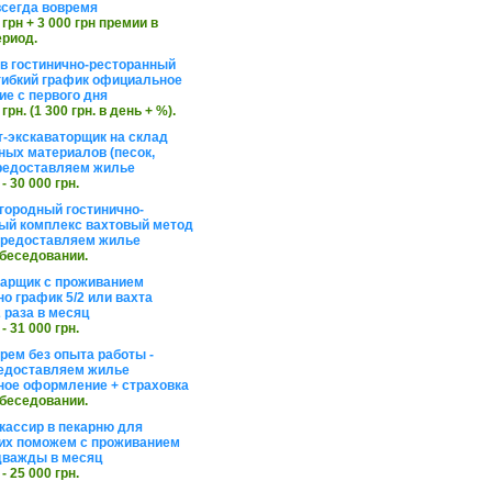
сегда вовремя
 грн + 3 000 грн премии в
ериод.
в гостинично-ресторанный
гибкий график официальное
е с первого дня
 грн. (1 300 грн. в день + %).
т-экскаваторщик на склад
ных материалов (песок,
редоставляем жилье
 - 30 000 грн.
агородный гостинично-
ый комплекс вахтовый метод
 предоставляем жилье
обеседовании.
арщик с проживанием
о график 5/2 или вахта
 раза в месяц
 - 31 000 грн.
рем без опыта работы -
едоставляем жилье
ое оформление + страховка
обеседовании.
кассир в пекарню для
их поможем с проживанием
дважды в месяц
 - 25 000 грн.