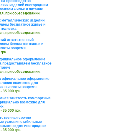
 на производство
ских изделий иногородним
валяем жилье и питание
ая, при собеседовании.
 металлических изделий
ляем бесплатное жилье и
ятидневка
ая, при собеседовании.
чий ответственный
ляем бесплатно жилье и
платы вовремя
 грн.
официальное оформление
а предоставляем бесплатное
итание
ая, при собеседовании.
к официальное оформление
словия возможно для
их выплаты вовремя
 - 35 000 грн.
олная занятость комфортные
фициально возможно для
их
 - 35 000 грн.
тственная срочно
е условия стабильные
озможно для иногородних
 - 35 000 грн.