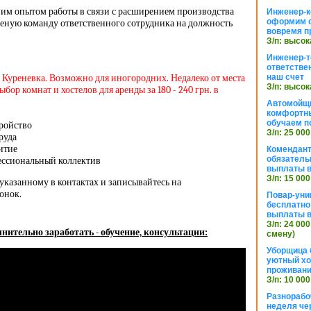
ним опытом работы в связи с расширением производства
Инженер-к
оформим 
еную команду ответственного сотрудника на должность
вовремя п
З/п: высок
Инженер-т
ответстве
он Куреневка. Возможно для иногородних. Недалеко от места
наш счет
З/п: высок
бор комнат и хостелов для аренды за 180 - 240 грн. в
Автомойщ
комфортны
обучаем п
тройство
З/п: 25 000
руда
витие
Комендант
обязатель
ессиональный коллектив
выплаты 
З/п: 15 000
указанному в контактах и записывайтесь на
онок.
Повар-уни
бесплатно
выплаты 
З/п: 24 000
нительно заработать - обучение, консультации:
смену)
Уборщица 
уютный хо
проживани
З/п: 10 000
Разнорабо
неделя че