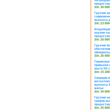
загородный
предостав
З/п: 30 000
Грузчик н
современн
выплаты д
З/п: 23 000
Кладовщик
научим ча
предостав
З/п: 20 000
Грузчик б
обеспечим
официаль
З/п: 25 000
Горничная
привычек 
вахта 5/5
З/п: 15 208
Сварщик-
металлоко
выплаты 2
жилье
З/п: 35 000
Грузчик на
график вы
предостав
З/п: 25 000