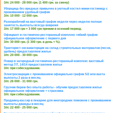
З/п: 24 000 - 28 000 грн. (1 400 грн. за смену)
Уборщица без вредных привычек в уютный хостел-мини-гостиницу с
проживанием удобный график
З/п: 10 000 - 12 000 грн.
Разнорабочий на вахтовый график неделя через неделю полная
занятость выплаты всегда вовремя
З/п: 17 000 грн + 3 000 грн премии в осенний период.
Официант в гостинично-ресторанный комплекс гибкий график
официальное оформление с первого дня
З/п: 30 000 грн. (1 300 грн. в день + %).
Тракторист-экскаваторщик на склад строительных материалов (песок,
щебень) предоставляем жилье
З/п: 20 000 - 30 000 грн.
Повар в загородный гостинично-ресторанный комплекс вахтовый
метод 7/7, 14/14 предоставляем жилье
З/п: при собеседовании.
Электросварщик с проживанием официально график 5/2 или вахта
выплаты 2 раза в месяц
З/п: 26 000 - 31 000 грн.
Грузчик берем без опыта работы - обучим предоставляем жилье
официальное оформление + страховка
З/п: при собеседовании.
Продавец-кассир в пекарню для иногородних поможем с проживанием
выплаты дважды в месяц
З/п: 22 400 - 25 000 грн.