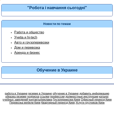
"Робота і навчання сьогодні"
Новости по темам
Работа и общество
Учеба и hi-tech
Авто и грузоперевозки
Дом и перевозка
Аренда и бизнес
Обучение в Украине
работа в Украине
резюме в Украине
обучение в Украине
добавить информацию
образец резюме
подписка
ссылки
профессии
должностные инструкции
каталог
учебных заведений
контакты/реклама
Грузоперевозки Киев
Офисный переезд Киев
Перевозка мебели Киев
Квартирный переезд Киев
Услуги грузчиков Киев