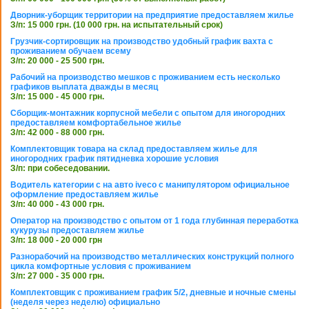
Дворник-уборщик территории на предприятие предоставляем жилье
З/п: 15 000 грн. (10 000 грн. на испытательный срок)
Грузчик-сортировщик на производство удобный график вахта с
проживанием обучаем всему
З/п: 20 000 - 25 500 грн.
Рабочий на производство мешков с проживанием есть несколько
графиков выплата дважды в месяц
З/п: 15 000 - 45 000 грн.
Сборщик-монтажник корпусной мебели с опытом для иногородних
предоставляем комфортабельное жилье
З/п: 42 000 - 88 000 грн.
Комплектовщик товара на склад предоставляем жилье для
иногородних график пятидневка хорошие условия
З/п: при собеседовании.
Водитель категории с на авто iveco с манипулятором официальное
оформление предоставляем жилье
З/п: 40 000 - 43 000 грн.
Оператор на производство с опытом от 1 года глубинная переработка
кукурузы предоставляем жилье
З/п: 18 000 - 20 000 грн
Разнорабочий на производство металлических конструкций полного
цикла комфортные условия с проживанием
З/п: 27 000 - 35 000 грн.
Комплектовщик с проживанием график 5/2, дневные и ночные смены
(неделя через неделю) официально