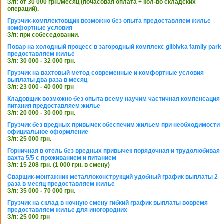
З/п: от 30 000 грн./месяц (почасовая оплата + кол-во складских
операций).
Грузчик-комплектовщик возможно без опыта предоставляем жилье
комфортные условия
З/п: при собеседовании.
Повар на холодный процесс в загородный комплекс glibivka family park
предоставляем жилье
З/п: 30 000 - 32 000 грн.
Грузчик на вахтовый метод современные и комфортные условия
выплаты два раза в месяц
З/п: 23 000 - 40 000 грн
Кладовщик возможно без опыта всему научим частичная компенсация
питания предоставляем жилье
З/п: 20 000 - 30 000 грн.
Грузчик без вредных привычек обеспечим жильем при необходимости
официальное оформление
З/п: 25 000 грн.
Горничная в отель без вредных привычек порядочная и трудолюбивая
вахта 5/5 с проживанием и питанием
З/п: 15 208 грн. (1 000 грн. в смену)
Сварщик-монтажник металлоконструкций удобный график выплаты 2
раза в месяц предоставляем жилье
З/п: 35 000 - 70 000 грн.
Грузчик на склад в ночную смену гибкий график выплаты вовремя
предоставляем жилье для иногородних
З/п: 25 000 грн