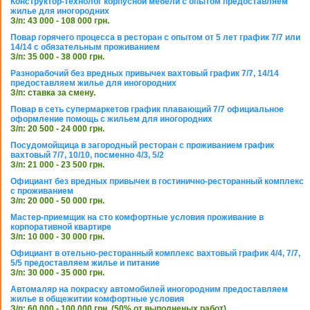
Конструктор-технолог корпусной мебели с опытом предоставляем
жилье для иногородних
З/п: 43 000 - 108 000 грн.
Повар горячего процесса в ресторан с опытом от 5 лет график 7/7 или
14/14 с обязательным проживанием
З/п: 35 000 - 38 000 грн.
Разнорабочий без вредных привычек вахтовый график 7/7, 14/14
предоставляем жилье для иногородних
З/п: ставка за смену.
Повар в сеть супермаркетов график плавающий 7/7 официальное
оформление помощь с жильем для иногородних
З/п: 20 500 - 24 000 грн.
Посудомойщица в загородный ресторан с проживанием график
вахтовый 7/7, 10/10, посменно 4/3, 5/2
З/п: 21 000 - 23 500 грн.
Официант без вредных привычек в гостинично-ресторанный комплекс
с проживанием
З/п: 20 000 - 50 000 грн.
Мастер-приемщик на сто комфортные условия проживание в
корпоративной квартире
З/п: 10 000 - 30 000 грн.
Официант в отельно-ресторанный комплекс вахтовый график 4/4, 7/7,
5/5 предоставляем жилье и питание
З/п: 30 000 - 35 000 грн.
Автомаляр на покраску автомобилей иногородним предоставляем
жилье в общежитии комфортные условия
З/п: 60 000 - 100 000 грн. (50% от выполненых работ)