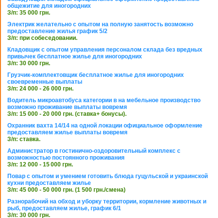
общежитие для иногородних
З/п: 35 000 грн.
Электрик желательно с опытом на полную занятость возможно
предоставление жилья график 5/2
З/п: при собеседовании.
Кладовщик с опытом управления персоналом склада без вредных
привычек бесплатное жилье для иногородних
З/п: 30 000 грн.
Грузчик-комплектовщик бесплатное жилье для иногородних
своевременные выплаты
З/п: 24 000 - 26 000 грн.
Водитель микроавтобуса категории в на мебельное производство
возможно проживание выплаты вовремя
З/п: 15 000 - 20 000 грн. (ставка+ бонусы).
Охранник вахта 14/14 на одной локации официальное оформление
предоставляем жилье выплаты вовремя
З/п: ставка.
Администратор в гостинично-оздоровительный комплекс с
возможностью постоянного проживания
З/п: 12 000 - 15 000 грн.
Повар с опытом и умением готовить блюда гуцульской и украинской
кухни предоставляем жилье
З/п: 45 000 - 50 000 грн. (1 500 грн./смена)
Разнорабочий на обход и уборку территории, кормление животных и
рыб, предоставляем жилье, график 6/1
З/п: 30 000 грн.