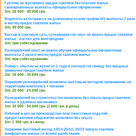
Грузчик на мусоровоз предоставляем бесплатное жилье
своевременные выплаты официальное оформление
З/п: 26 000 - 40 000 грн.
Водитель категории се на длинномер scania график 6/1 выплаты 2 раза
в месяц предоставляем жилье
З/п: 40 000 грн.
Кассир в торговую сеть супермаркетов опыт не важен предоставляем
жилье - хостел для иногородних
З/п: при собеседовании.
Разнорабочий опыт не важен обучим официальное оформление
выплаты 2 раза в месяц предоставляем жилье
З/п: при собеседовании.
Повар с опытом на кухне от 1 года в уютную гостиницу без вредных
привычек предоставляем жилье
З/п: 36 000 - 39 600 грн.
Охранник-разнорабочий возможно вахтовым методом проживание на
территории комплекса + питание
З/п: 20 000 - 25 000 грн.
Разнорабочий на строительство возможно без опыта предоставляем
жилье в удобных вагончиках
З/п: 30 000 - 50 000 грн. (1 600 грн. в день)
Рабочий в цех на производство пластмассовых изделий
предоставляем общежитие возможно без опыта
З/п: 1 300 грн. в смену.
Охранник вахтовый метод 14/14 20/10, 30/10 предоставляем
комфортное жилье со всеми удобствами