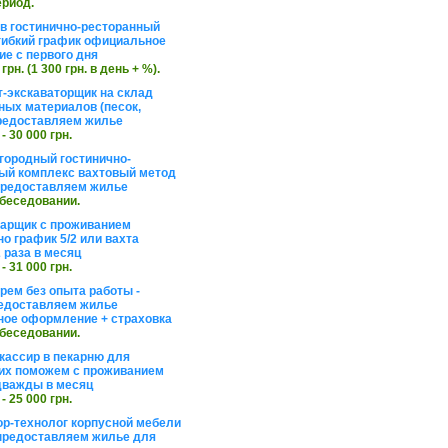
ериод.
в гостинично-ресторанный
гибкий график официальное
е с первого дня
 грн. (1 300 грн. в день + %).
т-экскаваторщик на склад
ных материалов (песок,
редоставляем жилье
 - 30 000 грн.
агородный гостинично-
ый комплекс вахтовый метод
 предоставляем жилье
обеседовании.
арщик с проживанием
о график 5/2 или вахта
 раза в месяц
 - 31 000 грн.
рем без опыта работы -
едоставляем жилье
ое оформление + страховка
обеседовании.
кассир в пекарню для
их поможем с проживанием
дважды в месяц
 - 25 000 грн.
ор-технолог корпусной мебели
предоставляем жилье для