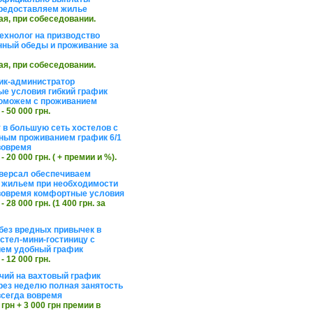
редоставляем жилье
ая, при собеседовании.
ехнолог на призводство
нный обеды и проживание за
ая, при собеседовании.
ик-администратор
е условия гибкий график
оможем с проживанием
 - 50 000 грн.
 в большую сеть хостелов с
ным проживанием график 6/1
вовремя
 - 20 000 грн. ( + премии и %).
версал обеспечиваем
 жильем при необходимости
вовремя комфортные условия
 - 28 000 грн. (1 400 грн. за
без вредных привычек в
стел-мини-гостиницу с
ем удобный график
 - 12 000 грн.
чий на вахтовый график
рез неделю полная занятость
сегда вовремя
 грн + 3 000 грн премии в