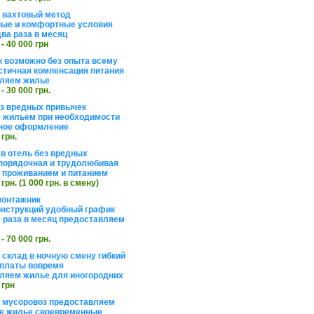
а вахтовый метод
ые и комфортные условия
ва раза в месяц
 - 40 000 грн
 возможно без опыта всему
стичная компенсация питания
ляем жилье
 - 30 000 грн.
ез вредных привычек
 жильем при необходимости
ное оформление
 грн.
 в отель без вредных
порядочная и трудолюбивая
 с проживанием и питанием
 грн. (1 000 грн. в смену)
монтажник
нструкций удобный график
 раза в месяц предоставляем
 - 70 000 грн.
 склад в ночную смену гибкий
платы вовремя
ляем жилье для иногородних
 грн
а мусоровоз предоставляем
е жилье своевременные