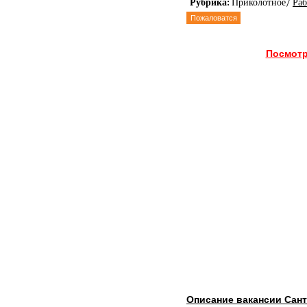
Рубрика:
Приколотное/
Раб
Пожаловатся
Посмотр
Описание вакансии Сан