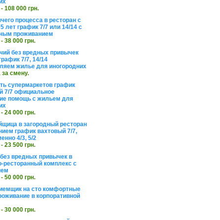
их
 - 108 000 грн.
чего процесса в ресторан с
5 лет график 7/7 или 14/14 с
ьным проживанием
 - 38 000 грн.
чий без вредных привычек
рафик 7/7, 14/14
ляем жилье для иногородних
а за смену.
еть супермаркетов график
 7/7 официальное
е помощь с жильем для
их
 - 24 000 грн.
щица в загородный ресторан
нием график вахтовый 7/7,
енно 4/3, 5/2
 - 23 500 грн.
без вредных привычек в
о-ресторанный комплекс с
ием
 - 50 000 грн.
иемщик на сто комфортные
роживание в корпоративной
 - 30 000 грн.