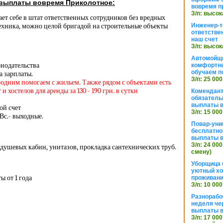
 выплаты вовремя Приколотное:
вовремя п
З/п: высок
ет себе в штат ответственных сотрудников без вредных
ехника, можно целой бригадой на строительные объекты
Инженер-т
ответстве
наш счет
З/п: высок
Автомойщ
онодательства
комфортны
обучаем п
а зарплаты.
З/п: 25 000
родним помогаем с жильем. Также рядом с объектами есть
 хостелов для аренды за 130 - 190 грн. в сутки
Комендант
обязатель
выплаты 
ой счет
З/п: 15 000
 Вс.- выходные.
Повар-уни
бесплатно
выплаты 
З/п: 24 000
 душевых кабин, унитазов, прокладка сантехнических труб.
смену)
Уборщица 
уютный хо
ы от 1 года
проживани
З/п: 10 000
Разнорабо
неделя че
выплаты в
З/п: 17 000