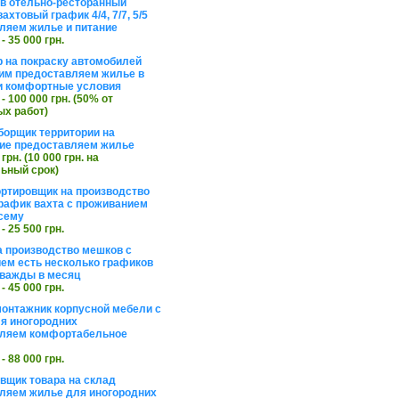
в отельно-ресторанный
ахтовый график 4/4, 7/7, 5/5
ляем жилье и питание
 - 35 000 грн.
 на покраску автомобилей
им предоставляем жилье в
и комфортные условия
 - 100 000 грн. (50% от
х работ)
борщик территории на
ие предоставляем жилье
 грн. (10 000 грн. на
ьный срок)
ортировщик на производство
рафик вахта с проживанием
сему
 - 25 500 грн.
а производство мешков с
ем есть несколько графиков
важды в месяц
 - 45 000 грн.
онтажник корпусной мебели с
я иногородних
вляем комфортабельное
 - 88 000 грн.
вщик товара на склад
ляем жилье для иногородних