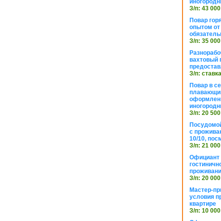
иногородн
З/п: 43 000
Повар горя
опытом от 
обязател
З/п: 35 000
Разнорабо
вахтовый г
предостав
З/п: ставк
Повар в с
плавающий
оформлени
иногородн
З/п: 20 500
Посудомой
с прожива
10/10, посм
З/п: 21 000
Официант 
гостиничн
проживан
З/п: 20 000
Мастер-пр
условия п
квартире
З/п: 10 000