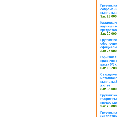
Грузчик н
современн
выплаты д
З/п: 23 000
Кладовщик
научим ча
предостав
З/п: 20 000
Грузчик б
обеспечим
официаль
З/п: 25 000
Горничная
привычек 
вахта 5/5
З/п: 15 208
Сварщик-
металлоко
выплаты 2
жилье
З/п: 35 000
Грузчик на
график вы
предостав
З/п: 25 000
Грузчик н
бесплатно