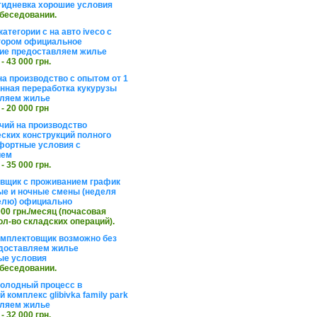
тидневка хорошие условия
обеседовании.
атегории с на авто iveco с
тором официальное
ие предоставляем жилье
 - 43 000 грн.
на производство с опытом от 1
инная переработка кукурузы
ляем жилье
 - 20 000 грн
чий на производство
ских конструкций полного
фортные условия с
ием
 - 35 000 грн.
вщик с проживанием график
ные и ночные смены (неделя
елю) официально
 000 грн./месяц (почасовая
ол-во складских операций).
омплектовщик возможно без
доставляем жилье
ые условия
обеседовании.
холодный процесс в
 комплекс glibivka family park
ляем жилье
 - 32 000 грн.