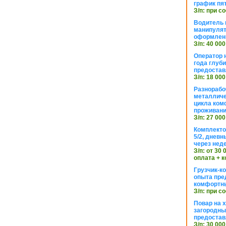
график пя
З/п: при с
Водитель к
манипуля
оформлен
З/п: 40 000
Оператор 
года глуб
предостав
З/п: 18 000
Разнорабо
металличе
цикла ком
проживан
З/п: 27 000
Комплекто
5/2, днев
через нед
З/п: от 30
оплата + к
Грузчик-к
опыта пре
комфортн
З/п: при с
Повар на 
загородный
предостав
З/п: 30 000