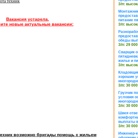
ота техник
З/п: высок
Монтажник
предостав
Вакансия устарела.
питание п
ите новые актуальные вакансии:
З/п: высок
Разнорабо
предостав
обеды вы
З/п: 29 000
Сварщик 
пятидневк
жилье и п
З/п: высок
Кладовщи
хорошие у
иногородн
З/п: 30 000
Грузчик п
условия о
иногородн
З/п: 30 000
Швея отве
комфортны
выплаты в
З/п: 30 000
Инженер-к
техник возможно бригады помощь с жильем
оформим 