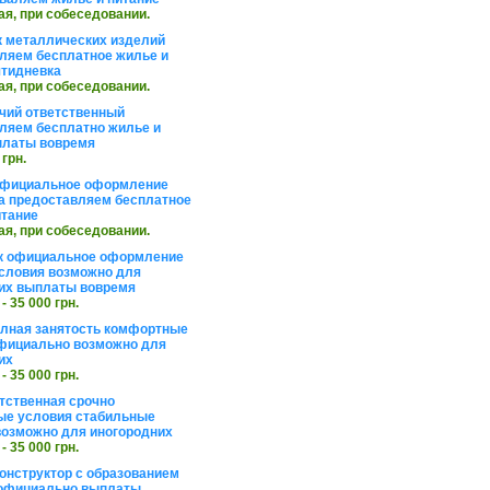
ая, при собеседовании.
 металлических изделий
ляем бесплатное жилье и
ятидневка
ая, при собеседовании.
чий ответственный
ляем бесплатно жилье и
платы вовремя
 грн.
официальное оформление
а предоставляем бесплатное
итание
ая, при собеседовании.
к официальное оформление
словия возможно для
их выплаты вовремя
 - 35 000 грн.
олная занятость комфортные
фициально возможно для
их
 - 35 000 грн.
тственная срочно
е условия стабильные
озможно для иногородних
 - 35 000 грн.
онструктор с образованием
официально выплаты