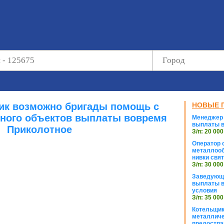
ик возможно бригады помощь с
НОВЫЕ 
ного объектов выплаты вовремя
Менеджер 
выплаты в
Приколотное
З/п: 20 000
Оператор с
металлооб
нивки свя
З/п: 30 000
Заведующи
выплаты в
условия
З/п: 35 000
Котельщик
металличе
предостпа