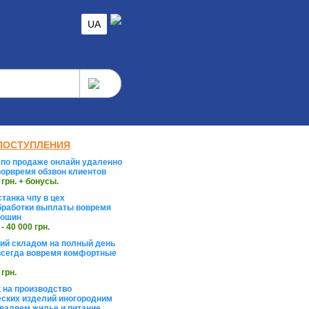
UA
ПОСТУПЛЕНИЯ
по продаже онлайн удаленно
орвремя обзвон клиентов
 грн. + бонусы.
танка чпу в цех
работки выплаты вовремя
тошин
 - 40 000 грн.
й складом на полный день
сегда вовремя комфортные
 грн.
 на производство
ских изделий иногородним
валяем жилье и питание