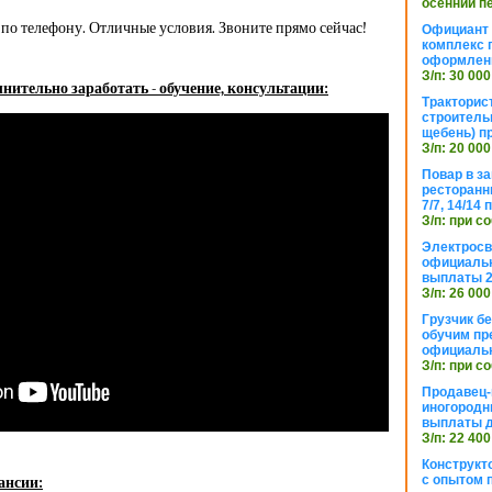
осенний п
по телефону. Отличные условия. Звоните прямо сейчас!
Официант 
комплекс 
оформлени
З/п: 30 000
нительно заработать - обучение, консультации:
Тракторис
строитель
щебень) п
З/п: 20 000
Повар в з
ресторанн
7/7, 14/14
З/п: при с
Электросв
официальн
выплаты 2
З/п: 26 000
Грузчик бе
обучим пр
официальн
З/п: при с
Продавец-
иногородн
выплаты 
З/п: 22 400
Конструкт
с опытом 
ансии: