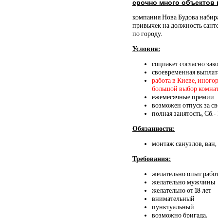
срочно много объектов
компания Нова Будова набира
привычек на должность сант
по городу.
Условия:
соцпакет согласно зак
своевременная выплат
работа в Киеве, иного
большой выбор комнат и
ежемесячные премии
возможен отпуск за св
полная занятость, Сб.-
Обязанности:
монтаж санузлов, ван,
Требования:
желательно опыт работ
желательно мужчины
желательно от 18 лет
внимательный
пунктуальный
возможно бригада.