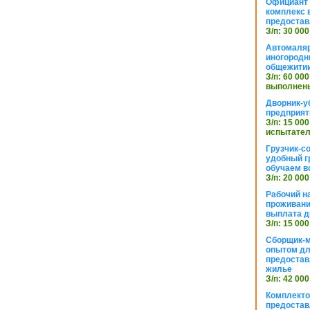
Официант 
комплекс в
предостав
З/п: 30 000
Автомаляр
иногородн
общежити
З/п: 60 000
выполнены
Дворник-у
предприят
З/п: 15 000
испытател
Грузчик-с
удобный г
обучаем в
З/п: 20 000
Рабочий н
проживани
выплата д
З/п: 15 000
Сборщик-м
опытом дл
предоста
жилье
З/п: 42 000
Комплекто
предостав