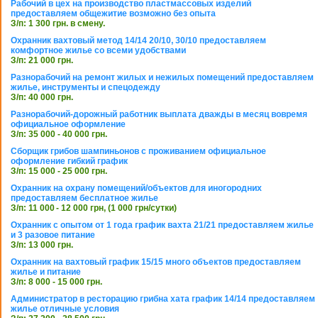
Рабочий в цех на производство пластмассовых изделий
предоставляем общежитие возможно без опыта
З/п: 1 300 грн. в смену.
Охранник вахтовый метод 14/14 20/10, 30/10 предоставляем
комфортное жилье со всеми удобствами
З/п: 21 000 грн.
Разнорабочий на ремонт жилых и нежилых помещений предоставляем
жилье, инструменты и спецодежду
З/п: 40 000 грн.
Разнорабочий-дорожный работник выплата дважды в месяц вовремя
официальное оформление
З/п: 35 000 - 40 000 грн.
Сборщик грибов шампиньонов с проживанием официальное
оформление гибкий график
З/п: 15 000 - 25 000 грн.
Охранник на охрану помещений/объектов для иногородних
предоставляем бесплатное жилье
З/п: 11 000 - 12 000 грн, (1 000 грн/сутки)
Охранник с опытом от 1 года график вахта 21/21 предоставляем жилье
и 3 разовое питание
З/п: 13 000 грн.
Охранник на вахтовый график 15/15 много объектов предоставляем
жилье и питание
З/п: 8 000 - 15 000 грн.
Администратор в ресторацию грибна хата график 14/14 предоставляем
жилье отличные условия