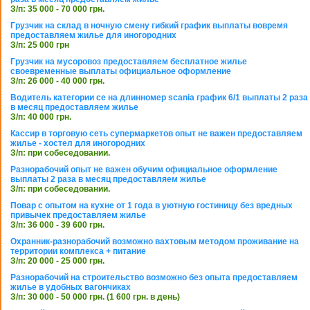
З/п: 35 000 - 70 000 грн.
Грузчик на склад в ночную смену гибкий график выплаты вовремя
предоставляем жилье для иногородних
З/п: 25 000 грн
Грузчик на мусоровоз предоставляем бесплатное жилье
своевременные выплаты официальное оформление
З/п: 26 000 - 40 000 грн.
Водитель категории се на длинномер scania график 6/1 выплаты 2 раза
в месяц предоставляем жилье
З/п: 40 000 грн.
Кассир в торговую сеть супермаркетов опыт не важен предоставляем
жилье - хостел для иногородних
З/п: при собеседовании.
Разнорабочий опыт не важен обучим официальное оформление
выплаты 2 раза в месяц предоставляем жилье
З/п: при собеседовании.
Повар с опытом на кухне от 1 года в уютную гостиницу без вредных
привычек предоставляем жилье
З/п: 36 000 - 39 600 грн.
Охранник-разнорабочий возможно вахтовым методом проживание на
территории комплекса + питание
З/п: 20 000 - 25 000 грн.
Разнорабочий на строительство возможно без опыта предоставляем
жилье в удобных вагончиках
З/п: 30 000 - 50 000 грн. (1 600 грн. в день)