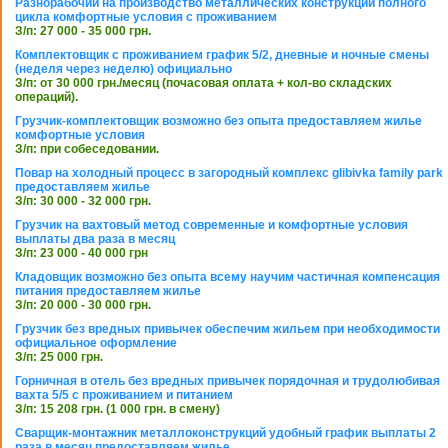
Разнорабочий на производство металлических конструкций полного
цикла комфортные условия с проживанием
З/п: 27 000 - 35 000 грн.
Комплектовщик с проживанием график 5/2, дневные и ночные смены
(неделя через неделю) официально
З/п: от 30 000 грн./месяц (почасовая оплата + кол-во складских
операций).
Грузчик-комплектовщик возможно без опыта предоставляем жилье
комфортные условия
З/п: при собеседовании.
Повар на холодный процесс в загородный комплекс glibivka family park
предоставляем жилье
З/п: 30 000 - 32 000 грн.
Грузчик на вахтовый метод современные и комфортные условия
выплаты два раза в месяц
З/п: 23 000 - 40 000 грн
Кладовщик возможно без опыта всему научим частичная компенсация
питания предоставляем жилье
З/п: 20 000 - 30 000 грн.
Грузчик без вредных привычек обеспечим жильем при необходимости
официальное оформление
З/п: 25 000 грн.
Горничная в отель без вредных привычек порядочная и трудолюбивая
вахта 5/5 с проживанием и питанием
З/п: 15 208 грн. (1 000 грн. в смену)
Сварщик-монтажник металлоконструкций удобный график выплаты 2
раза в месяц предоставляем жилье