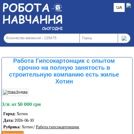
UA
Работа Гипсокартонщик с опытом
срочно на полную занятость в
строительную компанию есть жилье
Хотин
З/п: от 50 000 грн
Город:
Хотин
Дата:
2026-06-10
Рубрика:
Хотин/
Работа гипсокартонщик
Пожаловатся