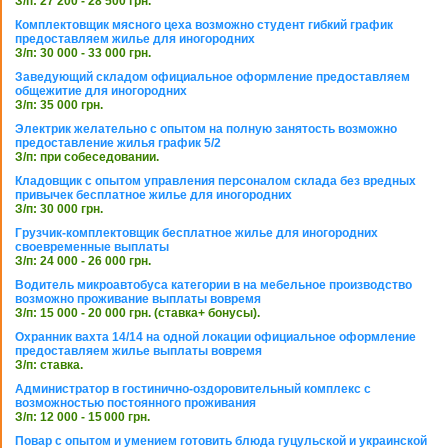
З/п: 27 200 - 28 500 грн.
Комплектовщик мясного цеха возможно студент гибкий график
предоставляем жилье для иногородних
З/п: 30 000 - 33 000 грн.
Заведующий складом официальное оформление предоставляем
общежитие для иногородних
З/п: 35 000 грн.
Электрик желательно с опытом на полную занятость возможно
предоставление жилья график 5/2
З/п: при собеседовании.
Кладовщик с опытом управления персоналом склада без вредных
привычек бесплатное жилье для иногородних
З/п: 30 000 грн.
Грузчик-комплектовщик бесплатное жилье для иногородних
своевременные выплаты
З/п: 24 000 - 26 000 грн.
Водитель микроавтобуса категории в на мебельное производство
возможно проживание выплаты вовремя
З/п: 15 000 - 20 000 грн. (ставка+ бонусы).
Охранник вахта 14/14 на одной локации официальное оформление
предоставляем жилье выплаты вовремя
З/п: ставка.
Администратор в гостинично-оздоровительный комплекс с
возможностью постоянного проживания
З/п: 12 000 - 15 000 грн.
Повар с опытом и умением готовить блюда гуцульской и украинской