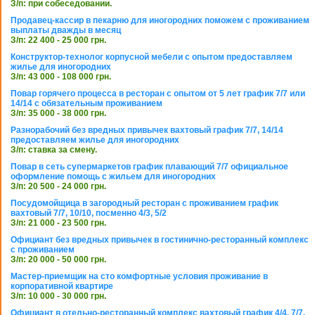
З/п: при собеседовании.
Продавец-кассир в пекарню для иногородних поможем с проживанием
выплаты дважды в месяц
З/п: 22 400 - 25 000 грн.
Конструктор-технолог корпусной мебели с опытом предоставляем
жилье для иногородних
З/п: 43 000 - 108 000 грн.
Повар горячего процесса в ресторан с опытом от 5 лет график 7/7 или
14/14 с обязательным проживанием
З/п: 35 000 - 38 000 грн.
Разнорабочий без вредных привычек вахтовый график 7/7, 14/14
предоставляем жилье для иногородних
З/п: ставка за смену.
Повар в сеть супермаркетов график плавающий 7/7 официальное
оформление помощь с жильем для иногородних
З/п: 20 500 - 24 000 грн.
Посудомойщица в загородный ресторан с проживанием график
вахтовый 7/7, 10/10, посменно 4/3, 5/2
З/п: 21 000 - 23 500 грн.
Официант без вредных привычек в гостинично-ресторанный комплекс
с проживанием
З/п: 20 000 - 50 000 грн.
Мастер-приемщик на сто комфортные условия проживание в
корпоративной квартире
З/п: 10 000 - 30 000 грн.
Официант в отельно-ресторанный комплекс вахтовый график 4/4, 7/7,