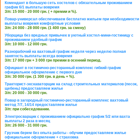
Комендант в большую сеть хостелов с обязательным проживанием
график 6/1 выплаты вовремя
З/п: 15 000 - 20 000 грн. ( + премии и %).
Повар-универсал обеспечиваем бесплатно жильем при необходимости
выплаты вовремя комфортные условия
З/п: 24 000 - 28 000 грн. (1 400 грн. за смену)
Уборщица без вредных привычек в уютный хостел-мини-гостиницу с
проживанием удобный график
З/п: 10 000 - 12 000 грн.
Разнорабочий на вахтовый график неделя через неделю полная
занятость выплаты всегда вовремя
З/п: 17 000 грн + 3 000 грн премии в осенний период.
Официант в гостинично-ресторанный комплекс гибкий график
официальное оформление с первого дня
З/п: 30 000 грн. (1 300 грн. в день + %).
Тракторист-экскаваторщик на склад строительных материалов (песок,
щебень) предоставляем жилье
З/п: 20 000 - 30 000 грн.
Повар в загородный гостинично-ресторанный комплекс вахтовый
метод 7/7, 14/14 предоставляем жилье
З/п: при собеседовании.
Электросварщик с проживанием официально график 5/2 или вахта
выплаты 2 раза в месяц
З/п: 26 000 - 31 000 грн.
Грузчик берем без опыта работы - обучим предоставляем жилье
официальное оформление + страховка