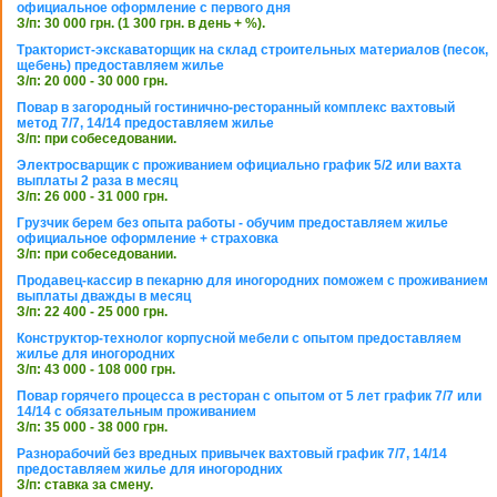
официальное оформление с первого дня
З/п: 30 000 грн. (1 300 грн. в день + %).
Тракторист-экскаваторщик на склад строительных материалов (песок,
щебень) предоставляем жилье
З/п: 20 000 - 30 000 грн.
Повар в загородный гостинично-ресторанный комплекс вахтовый
метод 7/7, 14/14 предоставляем жилье
З/п: при собеседовании.
Электросварщик с проживанием официально график 5/2 или вахта
выплаты 2 раза в месяц
З/п: 26 000 - 31 000 грн.
Грузчик берем без опыта работы - обучим предоставляем жилье
официальное оформление + страховка
З/п: при собеседовании.
Продавец-кассир в пекарню для иногородних поможем с проживанием
выплаты дважды в месяц
З/п: 22 400 - 25 000 грн.
Конструктор-технолог корпусной мебели с опытом предоставляем
жилье для иногородних
З/п: 43 000 - 108 000 грн.
Повар горячего процесса в ресторан с опытом от 5 лет график 7/7 или
14/14 с обязательным проживанием
З/п: 35 000 - 38 000 грн.
Разнорабочий без вредных привычек вахтовый график 7/7, 14/14
предоставляем жилье для иногородних
З/п: ставка за смену.