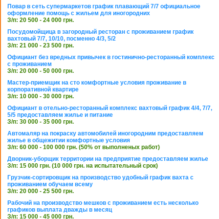
Повар в сеть супермаркетов график плавающий 7/7 официальное
оформление помощь с жильем для иногородних
З/п: 20 500 - 24 000 грн.
Посудомойщица в загородный ресторан с проживанием график
вахтовый 7/7, 10/10, посменно 4/3, 5/2
З/п: 21 000 - 23 500 грн.
Официант без вредных привычек в гостинично-ресторанный комплекс
с проживанием
З/п: 20 000 - 50 000 грн.
Мастер-приемщик на сто комфортные условия проживание в
корпоративной квартире
З/п: 10 000 - 30 000 грн.
Официант в отельно-ресторанный комплекс вахтовый график 4/4, 7/7,
5/5 предоставляем жилье и питание
З/п: 30 000 - 35 000 грн.
Автомаляр на покраску автомобилей иногородним предоставляем
жилье в общежитии комфортные условия
З/п: 60 000 - 100 000 грн. (50% от выполненых работ)
Дворник-уборщик территории на предприятие предоставляем жилье
З/п: 15 000 грн. (10 000 грн. на испытательный срок)
Грузчик-сортировщик на производство удобный график вахта с
проживанием обучаем всему
З/п: 20 000 - 25 500 грн.
Рабочий на производство мешков с проживанием есть несколько
графиков выплата дважды в месяц
З/п: 15 000 - 45 000 грн.