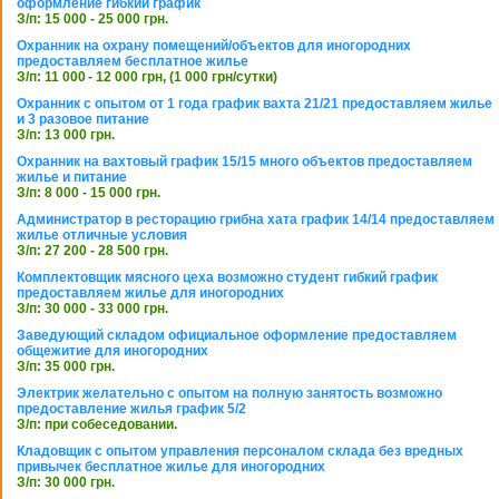
оформление гибкий график
З/п: 15 000 - 25 000 грн.
Охранник на охрану помещений/объектов для иногородних
предоставляем бесплатное жилье
З/п: 11 000 - 12 000 грн, (1 000 грн/сутки)
Охранник с опытом от 1 года график вахта 21/21 предоставляем жилье
и 3 разовое питание
З/п: 13 000 грн.
Охранник на вахтовый график 15/15 много объектов предоставляем
жилье и питание
З/п: 8 000 - 15 000 грн.
Администратор в ресторацию грибна хата график 14/14 предоставляем
жилье отличные условия
З/п: 27 200 - 28 500 грн.
Комплектовщик мясного цеха возможно студент гибкий график
предоставляем жилье для иногородних
З/п: 30 000 - 33 000 грн.
Заведующий складом официальное оформление предоставляем
общежитие для иногородних
З/п: 35 000 грн.
Электрик желательно с опытом на полную занятость возможно
предоставление жилья график 5/2
З/п: при собеседовании.
Кладовщик с опытом управления персоналом склада без вредных
привычек бесплатное жилье для иногородних
З/п: 30 000 грн.