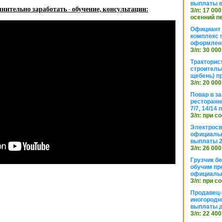
выплаты в
нительно заработать - обучение, консультации:
З/п: 17 000
осенний п
Официант 
комплекс 
оформлени
З/п: 30 000
Тракторис
строитель
щебень) п
З/п: 20 000
Повар в з
ресторанн
7/7, 14/14
З/п: при с
Электросв
официальн
выплаты 2
З/п: 26 000
Грузчик бе
обучим пр
официальн
З/п: при с
Продавец-
иногородн
выплаты 
З/п: 22 400