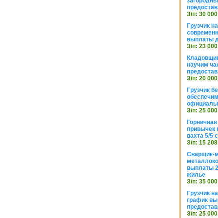
загородный
предостав
З/п: 30 000
Грузчик н
современн
выплаты д
З/п: 23 000
Кладовщик
научим ча
предостав
З/п: 20 000
Грузчик б
обеспечим
официаль
З/п: 25 000
Горничная
привычек 
вахта 5/5
З/п: 15 208
Сварщик-
металлоко
выплаты 2
жилье
З/п: 35 000
Грузчик на
график вы
предостав
З/п: 25 000