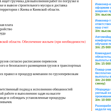
 ищет грузчика для выполнения работ по погрузке и
Инженер-к
зке и вывозе строительного мусора и доставка
оформим 
территории г.Киева и Киевской области.
вовремя п
З/п: высок
Инженер-т
ответстве
ная плата
наш счет
тройство
З/п: высок
руда
Автомойщ
комфортны
евской области. Обеспечение жильем (при необходимости)
обучаем п
З/п: 25 000
Комендант
обязатель
выплаты 
грузов согласно расписанию перевозок
З/п: 15 000
ого и безопасного размещения грузов в транспортных
Повар-уни
бесплатно
х правил и процедур компании по грузоперевозкам
выплаты 
З/п: 24 000
смену)
тветственный подход к исполнению обязанностей
Уборщица 
уютный хо
ой работе и выполнению задач на высоте
проживани
манде и соблюдать установленные процедуры
З/п: 10 000
привычек
Разнорабо
неделя че