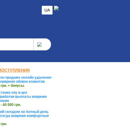
UA
ПОСТУПЛЕНИЯ
по продаже онлайн удаленно
орвремя обзвон клиентов
 грн. + бонусы.
танка чпу в цех
работки выплаты вовремя
тошин
 - 40 000 грн.
й складом на полный день
сегда вовремя комфортные
 грн.