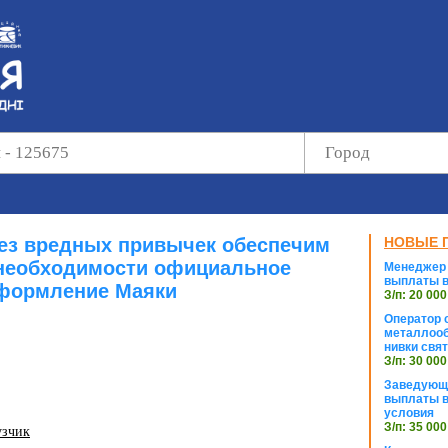
без вредных привычек обеспечим
НОВЫЕ 
необходимости официальное
Менеджер 
выплаты в
формление Маяки
З/п: 20 000
Оператор с
металлооб
нивки свя
З/п: 30 000
Заведующи
выплаты в
условия
З/п: 35 000
узчик