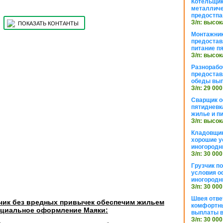
Котельщик
металличе
предостпа
З/п: высок
ПОКАЗАТЬ КОНТАНТЫ
Монтажник
предостав
питание п
З/п: высок
Разнорабо
предостав
обеды вы
З/п: 29 000
Сварщик 
пятидневк
жилье и п
З/п: высок
Кладовщи
хорошие у
иногородн
З/п: 30 000
Грузчик п
условия о
иногородн
З/п: 30 000
Швея отве
зчик без вредных привычек обеспечим жильем
комфортны
циальное оформление Маяки:
выплаты в
З/п: 30 000