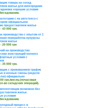
вщик товара на склад
ляем жилье для иногородних
тидневка хорошие условия
обеседовании.
атегории с на авто iveco с
тором официальное
ие предоставляем жилье
 - 43 000 грн.
на производство с опытом от 1
инная переработка кукурузы
ляем жилье
 - 20 000 грн
чий на производство
ских конструкций полного
фортные условия с
ием
 - 35 000 грн.
вщик с проживанием график
ные и ночные смены (неделя
елю) официально
 000 грн./месяц (почасовая
ол-во складских операций).
омплектовщик возможно без
доставляем жилье
ые условия
обеседовании.
холодный процесс в