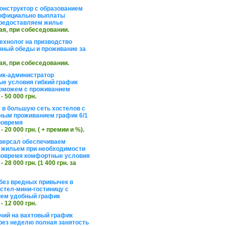
онструктор с образованием
официально выплаты
редоставляем жилье
ая, при собеседовании.
ехнолог на призводство
нный обеды и проживание за
ая, при собеседовании.
ик-администратор
е условия гибкий график
оможем с проживанием
 - 50 000 грн.
 в большую сеть хостелов с
ным проживанием график 6/1
вовремя
 - 20 000 грн. ( + премии и %).
версал обеспечиваем
 жильем при необходимости
вовремя комфортные условия
 - 28 000 грн. (1 400 грн. за
без вредных привычек в
стел-мини-гостиницу с
ем удобный график
 - 12 000 грн.
чий на вахтовый график
рез неделю полная занятость