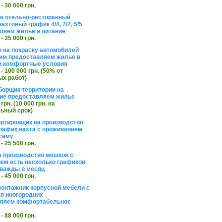
 - 30 000 грн.
в отельно-ресторанный
ахтовый график 4/4, 7/7, 5/5
ляем жилье и питание
 - 35 000 грн.
 на покраску автомобилей
им предоставляем жилье в
и комфортные условия
 - 100 000 грн. (50% от
х работ)
борщик территории на
ие предоставляем жилье
 грн. (10 000 грн. на
ьный срок)
ортировщик на производство
рафик вахта с проживанием
сему
 - 25 500 грн.
а производство мешков с
ем есть несколько графиков
важды в месяц
 - 45 000 грн.
онтажник корпусной мебели с
я иногородних
вляем комфортабельное
 - 88 000 грн.