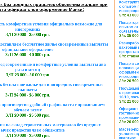
Конструкт
ик без вредных привычек обеспечим жильем при
с опытом 
сти официальное оформление Маяки:
иногородн
З/п: 43 000
Повар горя
сть комфортные условия официально возможно для
опытом от 
иногородних
обязател
З/П 30 000 - 35 000 грн.
З/п: 35 000
Разнорабо
едоставляем бесплатное жилье своевременные выплаты
вахтовый г
официальное оформление
предостав
З/П 26 000 - 40 000 грн.
З/п: ставк
Повар в с
тод современные и комфортные условия выплаты два
плавающий
раза в месяц
оформлени
З/П 23 000 - 40 000 грн
иногородн
З/п: 20 500
 бесплатное жилье для иногородних своевременные
Посудомой
выплаты
с прожива
З/П 24 000 - 26 000 грн.
10/10, посм
З/п: 21 000
 производство удобный график вахта с проживанием
Официант 
обучаем всему
гостиничн
З/П 20 000 - 25 500 грн.
проживан
З/п: 20 000
к на склад строительных материалов без вредных
Мастер-пр
ычек предоставляем общежитие
условия п
З/П 20 000 - 25 000 грн.
квартире