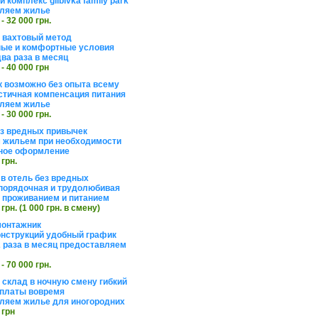
 комплекс glibivka family park
ляем жилье
 - 32 000 грн.
а вахтовый метод
ые и комфортные условия
ва раза в месяц
 - 40 000 грн
 возможно без опыта всему
стичная компенсация питания
ляем жилье
 - 30 000 грн.
ез вредных привычек
 жильем при необходимости
ное оформление
 грн.
 в отель без вредных
порядочная и трудолюбивая
 с проживанием и питанием
 грн. (1 000 грн. в смену)
монтажник
нструкций удобный график
 раза в месяц предоставляем
 - 70 000 грн.
 склад в ночную смену гибкий
платы вовремя
ляем жилье для иногородних
 грн