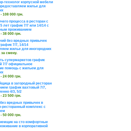
ор-технолог корпусной мебели
предоставляем жилье для
их
 - 108 000 грн.
чего процесса в ресторан с
5 лет график 7/7 или 14/14 с
ьным проживанием
 - 38 000 грн.
чий без вредных привычек
рафик 7/7, 14/14
ляем жилье для иногородних
а за смену.
еть супермаркетов график
 7/7 официальное
е помощь с жильем для
их
 - 24 000 грн.
щица в загородный ресторан
нием график вахтовый 7/7,
енно 4/3, 5/2
 - 23 500 грн.
без вредных привычек в
о-ресторанный комплекс с
ием
 - 50 000 грн.
иемщик на сто комфортные
роживание в корпоративной