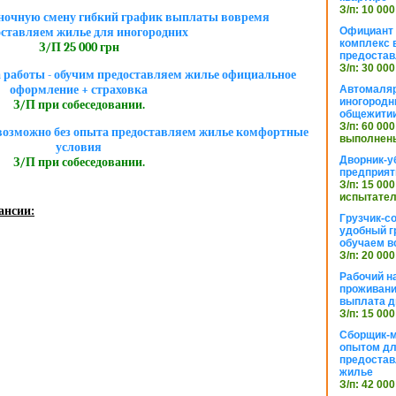
З/п: 10 000
в ночную смену гибкий график выплаты вовремя
Официант 
оставляем жилье для иногородних
комплекс в
З/П 25 000 грн
предостав
З/п: 30 000
а работы - обучим предоставляем жилье официальное
оформление + страховка
Автомаляр
иногородн
З/П при собеседовании.
общежити
З/п: 60 000
озможно без опыта предоставляем жилье комфортные
выполнены
условия
Дворник-у
З/П при собеседовании.
предприят
З/п: 15 000
испытател
ансии:
Грузчик-с
удобный г
обучаем в
З/п: 20 000
Рабочий н
проживани
выплата д
З/п: 15 000
Сборщик-м
опытом дл
предоста
жилье
З/п: 42 000