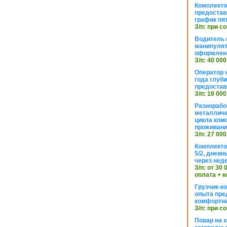
Комплекто
предостав
график пя
З/п: при с
Водитель к
манипуля
оформлен
З/п: 40 000
Оператор 
года глуб
предостав
З/п: 18 000
Разнорабо
металличе
цикла ком
проживан
З/п: 27 000
Комплекто
5/2, днев
через нед
З/п: от 30
оплата + к
Грузчик-к
опыта пре
комфортн
З/п: при с
Повар на 