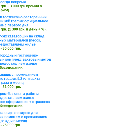
сегда вовремя
 грн + 3 000 грн премии в
ериод.
в гостинично-ресторанный
гибкий график официальное
е с первого дня
 грн. (1 300 грн. в день + %).
т-экскаваторщик на склад
ных материалов (песок,
редоставляем жилье
 - 30 000 грн.
агородный гостинично-
ый комплекс вахтовый метод
 предоставляем жилье
обеседовании.
арщик с проживанием
о график 5/2 или вахта
 раза в месяц
 - 31 000 грн.
рем без опыта работы -
едоставляем жилье
ое оформление + страховка
обеседовании.
кассир в пекарню для
их поможем с проживанием
дважды в месяц
 - 25 000 грн.