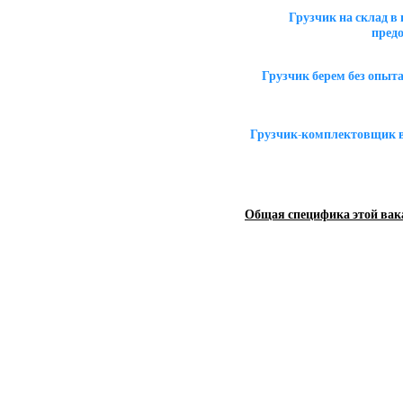
Грузчик на склад 
пред
Грузчик берем без опыт
Грузчик-комплектовщик в
Общая специфика этой вак