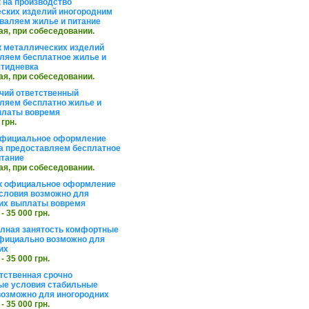
 на производство
ских изделий иногородним
валяем жилье и питание
ая, при собеседовании.
 металлических изделий
ляем бесплатное жилье и
ятидневка
ая, при собеседовании.
чий ответственный
ляем бесплатно жилье и
платы вовремя
 грн.
официальное оформление
а предоставляем бесплатное
итание
ая, при собеседовании.
к официальное оформление
словия возможно для
их выплаты вовремя
 - 35 000 грн.
олная занятость комфортные
фициально возможно для
их
 - 35 000 грн.
тственная срочно
е условия стабильные
озможно для иногородних
 - 35 000 грн.