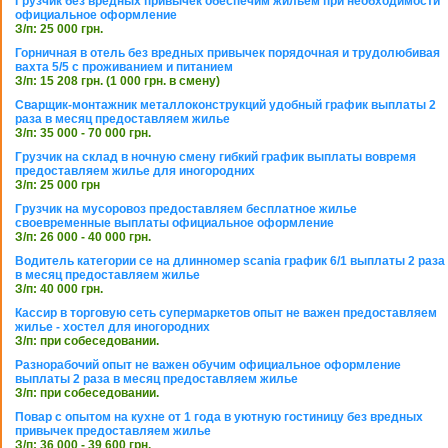
Грузчик без вредных привычек обеспечим жильем при необходимости
официальное оформление
З/п: 25 000 грн.
Горничная в отель без вредных привычек порядочная и трудолюбивая
вахта 5/5 с проживанием и питанием
З/п: 15 208 грн. (1 000 грн. в смену)
Сварщик-монтажник металлоконструкций удобный график выплаты 2
раза в месяц предоставляем жилье
З/п: 35 000 - 70 000 грн.
Грузчик на склад в ночную смену гибкий график выплаты вовремя
предоставляем жилье для иногородних
З/п: 25 000 грн
Грузчик на мусоровоз предоставляем бесплатное жилье
своевременные выплаты официальное оформление
З/п: 26 000 - 40 000 грн.
Водитель категории се на длинномер scania график 6/1 выплаты 2 раза
в месяц предоставляем жилье
З/п: 40 000 грн.
Кассир в торговую сеть супермаркетов опыт не важен предоставляем
жилье - хостел для иногородних
З/п: при собеседовании.
Разнорабочий опыт не важен обучим официальное оформление
выплаты 2 раза в месяц предоставляем жилье
З/п: при собеседовании.
Повар с опытом на кухне от 1 года в уютную гостиницу без вредных
привычек предоставляем жилье
З/п: 36 000 - 39 600 грн.