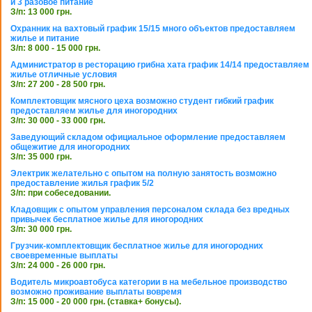
и 3 разовое питание
З/п: 13 000 грн.
Охранник на вахтовый график 15/15 много объектов предоставляем
жилье и питание
З/п: 8 000 - 15 000 грн.
Администратор в ресторацию грибна хата график 14/14 предоставляем
жилье отличные условия
З/п: 27 200 - 28 500 грн.
Комплектовщик мясного цеха возможно студент гибкий график
предоставляем жилье для иногородних
З/п: 30 000 - 33 000 грн.
Заведующий складом официальное оформление предоставляем
общежитие для иногородних
З/п: 35 000 грн.
Электрик желательно с опытом на полную занятость возможно
предоставление жилья график 5/2
З/п: при собеседовании.
Кладовщик с опытом управления персоналом склада без вредных
привычек бесплатное жилье для иногородних
З/п: 30 000 грн.
Грузчик-комплектовщик бесплатное жилье для иногородних
своевременные выплаты
З/п: 24 000 - 26 000 грн.
Водитель микроавтобуса категории в на мебельное производство
возможно проживание выплаты вовремя
З/п: 15 000 - 20 000 грн. (ставка+ бонусы).