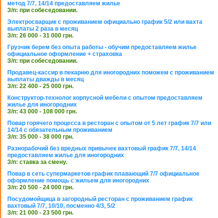
метод 7/7, 14/14 предоставляем жилье
З/п: при собеседовании.
Электросварщик с проживанием официально график 5/2 или вахта
выплаты 2 раза в месяц
З/п: 26 000 - 31 000 грн.
Грузчик берем без опыта работы - обучим предоставляем жилье
официальное оформление + страховка
З/п: при собеседовании.
Продавец-кассир в пекарню для иногородних поможем с проживанием
выплаты дважды в месяц
З/п: 22 400 - 25 000 грн.
Конструктор-технолог корпусной мебели с опытом предоставляем
жилье для иногородних
З/п: 43 000 - 108 000 грн.
Повар горячего процесса в ресторан с опытом от 5 лет график 7/7 или
14/14 с обязательным проживанием
З/п: 35 000 - 38 000 грн.
Разнорабочий без вредных привычек вахтовый график 7/7, 14/14
предоставляем жилье для иногородних
З/п: ставка за смену.
Повар в сеть супермаркетов график плавающий 7/7 официальное
оформление помощь с жильем для иногородних
З/п: 20 500 - 24 000 грн.
Посудомойщица в загородный ресторан с проживанием график
вахтовый 7/7, 10/10, посменно 4/3, 5/2
З/п: 21 000 - 23 500 грн.