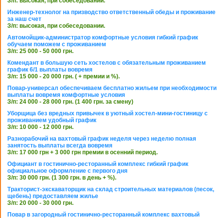
З/п: высокая, при собеседовании.
Инженер-технолог на призводство ответственный обеды и проживание
за наш счет
З/п: высокая, при собеседовании.
Автомойщик-администратор комфортные условия гибкий график
обучаем поможем с проживанием
З/п: 25 000 - 50 000 грн.
Комендант в большую сеть хостелов с обязательным проживанием
график 6/1 выплаты вовремя
З/п: 15 000 - 20 000 грн. ( + премии и %).
Повар-универсал обеспечиваем бесплатно жильем при необходимости
выплаты вовремя комфортные условия
З/п: 24 000 - 28 000 грн. (1 400 грн. за смену)
Уборщица без вредных привычек в уютный хостел-мини-гостиницу с
проживанием удобный график
З/п: 10 000 - 12 000 грн.
Разнорабочий на вахтовый график неделя через неделю полная
занятость выплаты всегда вовремя
З/п: 17 000 грн + 3 000 грн премии в осенний период.
Официант в гостинично-ресторанный комплекс гибкий график
официальное оформление с первого дня
З/п: 30 000 грн. (1 300 грн. в день + %).
Тракторист-экскаваторщик на склад строительных материалов (песок,
щебень) предоставляем жилье
З/п: 20 000 - 30 000 грн.
Повар в загородный гостинично-ресторанный комплекс вахтовый