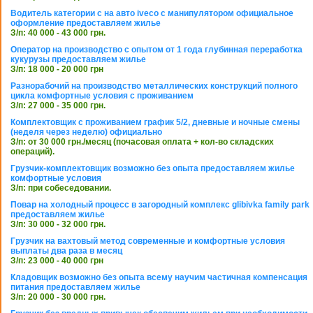
Водитель категории с на авто iveco с манипулятором официальное
оформление предоставляем жилье
З/п: 40 000 - 43 000 грн.
Оператор на производство с опытом от 1 года глубинная переработка
кукурузы предоставляем жилье
З/п: 18 000 - 20 000 грн
Разнорабочий на производство металлических конструкций полного
цикла комфортные условия с проживанием
З/п: 27 000 - 35 000 грн.
Комплектовщик с проживанием график 5/2, дневные и ночные смены
(неделя через неделю) официально
З/п: от 30 000 грн./месяц (почасовая оплата + кол-во складских
операций).
Грузчик-комплектовщик возможно без опыта предоставляем жилье
комфортные условия
З/п: при собеседовании.
Повар на холодный процесс в загородный комплекс glibivka family park
предоставляем жилье
З/п: 30 000 - 32 000 грн.
Грузчик на вахтовый метод современные и комфортные условия
выплаты два раза в месяц
З/п: 23 000 - 40 000 грн
Кладовщик возможно без опыта всему научим частичная компенсация
питания предоставляем жилье
З/п: 20 000 - 30 000 грн.