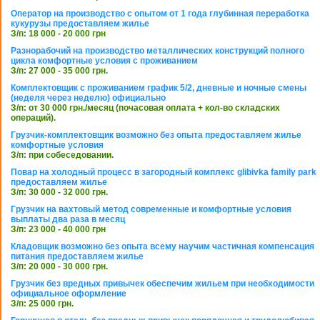
Оператор на производство с опытом от 1 года глубинная переработка
кукурузы предоставляем жилье
З/п: 18 000 - 20 000 грн
Разнорабочий на производство металлических конструкций полного
цикла комфортные условия с проживанием
З/п: 27 000 - 35 000 грн.
Комплектовщик с проживанием график 5/2, дневные и ночные смены
(неделя через неделю) официально
З/п: от 30 000 грн./месяц (почасовая оплата + кол-во складских
операций).
Грузчик-комплектовщик возможно без опыта предоставляем жилье
комфортные условия
З/п: при собеседовании.
Повар на холодный процесс в загородный комплекс glibivka family park
предоставляем жилье
З/п: 30 000 - 32 000 грн.
Грузчик на вахтовый метод современные и комфортные условия
выплаты два раза в месяц
З/п: 23 000 - 40 000 грн
Кладовщик возможно без опыта всему научим частичная компенсация
питания предоставляем жилье
З/п: 20 000 - 30 000 грн.
Грузчик без вредных привычек обеспечим жильем при необходимости
официальное оформление
З/п: 25 000 грн.