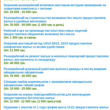
Охранник-разнорабочий возможно вахтовым методом проживание на
территории комплекса + питание
З/п: 20 000 - 25 000 грн.
Разнорабочий на строительство возможно без опыта предоставляем
жилье в удобных вагончиках
З/п: 30 000 - 50 000 грн. (1 600 грн. в день)
Рабочий в цех на производство пластмассовых изделий
предоставляем общежитие возможно без опыта
З/п: 1 300 грн. в смену.
Охранник вахтовый метод 14/14 20/10, 30/10 предоставляем
комфортное жилье со всеми удобствами
З/п: 21 000 грн.
Разнорабочий на ремонт жилых и нежилых помещений предоставляем
жилье, инструменты и спецодежду
З/п: 40 000 грн.
Разнорабочий-дорожный работник выплата дважды в месяц вовремя
официальное оформление
З/п: 35 000 - 40 000 грн.
Сборщик грибов шампиньонов с проживанием официальное
оформление гибкий график
З/п: 15 000 - 25 000 грн.
Охранник на охрану помещений/объектов для иногородних
предоставляем бесплатное жилье
З/п: 11 000 - 12 000 грн, (1 000 грн/сутки)
Охранник с опытом от 1 года график вахта 21/21 предоставляем жилье