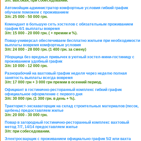
З/п: высокая, при собеседовании.
Автомойщик-администратор комфортные условия гибкий график
обучаем поможем с проживанием
З/п: 25 000 - 50 000 грн.
Комендант в большую сеть хостелов с обязательным проживанием
график 6/1 выплаты вовремя
З/п: 15 000 - 20 000 грн. ( + премии и %).
Повар-универсал обеспечиваем бесплатно жильем при необходимости
выплаты вовремя комфортные условия
З/п: 24 000 - 28 000 грн. (1 400 грн. за смену)
Уборщица без вредных привычек в уютный хостел-мини-гостиницу с
проживанием удобный график
З/п: 10 000 - 12 000 грн.
Разнорабочий на вахтовый график неделя через неделю полная
занятость выплаты всегда вовремя
З/п: 17 000 грн + 3 000 грн премии в осенний период.
Официант в гостинично-ресторанный комплекс гибкий график
официальное оформление с первого дня
З/п: 30 000 грн. (1 300 грн. в день + %).
Тракторист-экскаваторщик на склад строительных материалов (песок,
щебень) предоставляем жилье
З/п: 20 000 - 30 000 грн.
Повар в загородный гостинично-ресторанный комплекс вахтовый
метод 7/7, 14/14 предоставляем жилье
З/п: при собеседовании.
Электросварщик с проживанием официально график 5/2 или вахта