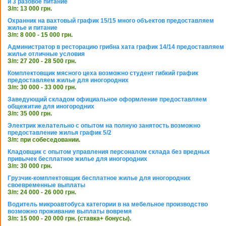
и 3 разовое питание
З/п: 13 000 грн.
Охранник на вахтовый график 15/15 много объектов предоставляем
жилье и питание
З/п: 8 000 - 15 000 грн.
Администратор в ресторацию грибна хата график 14/14 предоставляем
жилье отличные условия
З/п: 27 200 - 28 500 грн.
Комплектовщик мясного цеха возможно студент гибкий график
предоставляем жилье для иногородних
З/п: 30 000 - 33 000 грн.
Заведующий складом официальное оформление предоставляем
общежитие для иногородних
З/п: 35 000 грн.
Электрик желательно с опытом на полную занятость возможно
предоставление жилья график 5/2
З/п: при собеседовании.
Кладовщик с опытом управления персоналом склада без вредных
привычек бесплатное жилье для иногородних
З/п: 30 000 грн.
Грузчик-комплектовщик бесплатное жилье для иногородних
своевременные выплаты
З/п: 24 000 - 26 000 грн.
Водитель микроавтобуса категории в на мебельное производство
возможно проживание выплаты вовремя
З/п: 15 000 - 20 000 грн. (ставка+ бонусы).