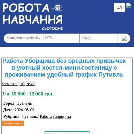
UA
Работа Уборщица без вредных привычек
в уютный хостел-мини-гостиницу с
проживанием удобный график Путивль
Клименко Д. Ю., ФОП
З/п: 10 000 - 12 000 грн.
Город:
Путивль
Дата:
2026-08-09
Рубрика:
Путивль/
Работа уборщица
Пожаловатся