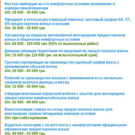
Мастер-приемщик на сто комфортные условия проживание в
корпоративной квартире
З/п: 10 000 - 30 000 грн.
Официант в отельно-ресторанный комплекс вахтовый график 4/4, 7/7,
5/5 предоставляем жилье и питание
З/п: 30 000 - 35 000 грн.
Автомаляр на покраску автомобилей иногородним предоставляем
жилье в общежитии комфортные условия
З/п: 60 000 - 100 000 грн. (50% от выполненых работ)
Дворник-уборщик территории на предприятие предоставляем жилье
З/п: 15 000 грн. (10 000 грн. на испытательный срок)
Грузчик-сортировщик на производство удобный график вахта с
проживанием обучаем всему
З/п: 20 000 - 25 500 грн.
Рабочий на производство мешков с проживанием есть несколько
графиков выплата дважды в месяц
З/п: 15 000 - 45 000 грн.
Сборщик-монтажник корпусной мебели с опытом для иногородних
предоставляем комфортабельное жилье
З/п: 42 000 - 88 000 грн.
Комплектовщик товара на склад предоставляем жилье для
иногородних график пятидневка хорошие условия
З/п: при собеседовании.
Водитель категории с на авто iveco с манипулятором официальное
оформление предоставляем жилье
З/п: 40 000 - 43 000 грн.