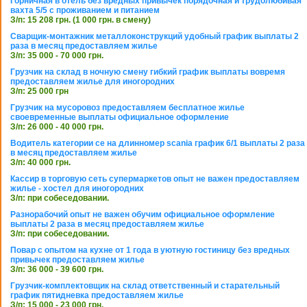
Горничная в отель без вредных привычек порядочная и трудолюбивая
вахта 5/5 с проживанием и питанием
З/п: 15 208 грн. (1 000 грн. в смену)
Сварщик-монтажник металлоконструкций удобный график выплаты 2
раза в месяц предоставляем жилье
З/п: 35 000 - 70 000 грн.
Грузчик на склад в ночную смену гибкий график выплаты вовремя
предоставляем жилье для иногородних
З/п: 25 000 грн
Грузчик на мусоровоз предоставляем бесплатное жилье
своевременные выплаты официальное оформление
З/п: 26 000 - 40 000 грн.
Водитель категории се на длинномер scania график 6/1 выплаты 2 раза
в месяц предоставляем жилье
З/п: 40 000 грн.
Кассир в торговую сеть супермаркетов опыт не важен предоставляем
жилье - хостел для иногородних
З/п: при собеседовании.
Разнорабочий опыт не важен обучим официальное оформление
выплаты 2 раза в месяц предоставляем жилье
З/п: при собеседовании.
Повар с опытом на кухне от 1 года в уютную гостиницу без вредных
привычек предоставляем жилье
З/п: 36 000 - 39 600 грн.
Грузчик-комплектовщик на склад ответственный и старательный
график пятидневка предоставляем жилье
З/п: 15 000 - 23 000 грн.