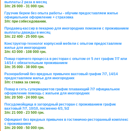
выплаты 2 раза в месяц
З/п: 26 000 - 31 000 грн.
Грузчик берем без опыта работы - обучим предоставляем жилье
официальное оформление + страховка
З/п: при собеседовании.
Продавец-кассир в пекарню для иногородних поможем с проживанием
выплаты дважды в месяц
З/п: 22 400 - 25 000 грн.
Конструктор-технолог корпусной мебели с опытом предоставляем
жилье для иногородних
З/п: 43 000 - 108 000 грн.
Повар горячего процесса в ресторан с опытом от 5 лет график 7/7 или
14/14 с обязательным проживанием
З/п: 35 000 - 38 000 грн.
Разнорабочий без вредных привычек вахтовый график 7/7, 14/14
предоставляем жилье для иногородних
З/п: ставка за смену.
Повар в сеть супермаркетов график плавающий 7/7 официальное
оформление помощь с жильем для иногородних
З/п: 20 500 - 24 000 грн.
Посудомойщица в загородный ресторан с проживанием график
вахтовый 7/7, 10/10, посменно 4/3, 5/2
З/п: 21 000 - 23 500 грн.
Официант без вредных привычек в гостинично-ресторанный комплекс
с проживанием
З/п: 20 000 - 50 000 грн.