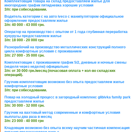
Комплектовщик товара на склад предоставляем жилье для
иногородних график пятидневка хорошие условия
З/п: при собеседовании.
Водитель категории с на авто iveco с манипулятором официальное
оформление предоставляем жилье
З/п: 40 000 - 43 000 грн.
Оператор на производство с опытом от 1 года глубинная переработка
кукурузы предоставляем жилье
З/п: 18 000 - 20 000 грн
Разнорабочий на производство металлических конструкций полного
цикла комфортные условия с проживанием
З/п: 27 000 - 35 000 грн.
Комплектовщик с проживанием график 5/2, дневные и ночные смены
(неделя через неделю) официально
З/п: от 30 000 грн./месяц (почасовая оплата + кол-во складских
операций).
Грузчик-комплектовщик возможно без опыта предоставляем жилье
комфортные условия
З/п: при собеседовании.
Повар на холодный процесс в загородный комплекс glibivka family park
предоставляем жилье
З/п: 30 000 - 32 000 грн.
Грузчик на вахтовый метод современные и комфортные условия
выплаты два раза в месяц
З/п: 23 000 - 40 000 грн
Кладовщик возможно без опыта всему научим частичная компенсация
питания предоставляем жилье