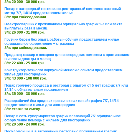
З/п: 20 000 - 30 000 грн.
Повар в загородный гостинично-ресторанный комплекс вахтовый
метод 7/7, 14/14 предоставляем жилье
З/п: при собеседовании.
Электросварщик с проживанием официально график 5/2 или вахта
выплаты 2 раза в месяц
З/п: 26 000 - 31 000 грн.
Грузчик берем без опыта работы - обучим предоставляем жилье
официальное оформление + страховка
З/п: при собеседовании.
Продавец-кассир в пекарню для иногородних поможем с проживанием
выплаты дважды в месяц
З/п: 22 400 - 25 000 грн.
Конструктор-технолог корпусной мебели с опытом предоставляем
жилье для иногородних
З/п: 43 000 - 108 000 грн.
Повар горячего процесса в ресторан с опытом от 5 лет график 7/7 или
14/14 с обязательным проживанием
З/п: 35 000 - 38 000 грн.
Разнорабочий без вредных привычек вахтовый график 7/7, 14/14
предоставляем жилье для иногородних
З/п: ставка за смену.
Повар в сеть супермаркетов график плавающий 7/7 официальное
оформление помощь с жильем для иногородних
З/п: 20 500 - 24 000 грн.
Посудомойщица в загородный ресторан с проживанием график