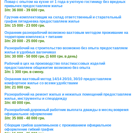
Повар с опытом на кухне от 1 года в уютную гостиницу без вредных
привычек предоставляем жилье
З/п: 36 000 - 39 600 грн.
Грузчик-комплектовщик на склад ответственный и старательный
график пятидневка предоставляем жилье
З/п: 15 000 - 23 000 грн.
Охранник-разнорабочий возможно вахтовым методом проживание на
территории комплекса + питание
З/п: 20 000 - 25 000 грн.
Разнорабочий на строительство возможно без опыта предоставляем
жилье в удобных вагончиках
З/п: 30 000 - 50 000 грн. (1 600 грн. в день)
Рабочий в цех на производство пластмассовых изделий
предоставляем общежитие возможно без опыта
З/п: 1 300 грн. в смену.
Охранник вахтовый метод 14/14 20/10, 30/10 предоставляем
комфортное жилье со всеми удобствами
З/п: 21 000 грн.
Разнорабочий на ремонт жилых и нежилых помещений предоставляем
жилье, инструменты и спецодежду
З/п: 40 000 грн.
Разнорабочий-дорожный работник выплата дважды в месяц вовремя
официальное оформление
З/п: 35 000 - 40 000 грн.
Сборщик грибов шампиньонов с проживанием официальное
оформление гибкий график