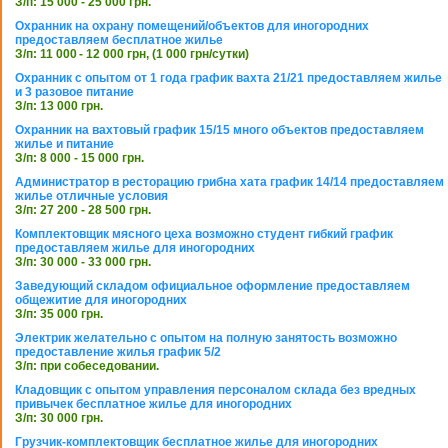
З/п: 15 000 - 25 000 грн.
Охранник на охрану помещений/объектов для иногородних
предоставляем бесплатное жилье
З/п: 11 000 - 12 000 грн, (1 000 грн/сутки)
Охранник с опытом от 1 года график вахта 21/21 предоставляем жилье
и 3 разовое питание
З/п: 13 000 грн.
Охранник на вахтовый график 15/15 много объектов предоставляем
жилье и питание
З/п: 8 000 - 15 000 грн.
Администратор в ресторацию грибна хата график 14/14 предоставляем
жилье отличные условия
З/п: 27 200 - 28 500 грн.
Комплектовщик мясного цеха возможно студент гибкий график
предоставляем жилье для иногородних
З/п: 30 000 - 33 000 грн.
Заведующий складом официальное оформление предоставляем
общежитие для иногородних
З/п: 35 000 грн.
Электрик желательно с опытом на полную занятость возможно
предоставление жилья график 5/2
З/п: при собеседовании.
Кладовщик с опытом управления персоналом склада без вредных
привычек бесплатное жилье для иногородних
З/п: 30 000 грн.
Грузчик-комплектовщик бесплатное жилье для иногородних