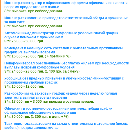
Инженер-конструктор с образованием оформим официально выплаты
вовремя предоставляем жилье
З/п: высокая, при собеседовании.
Инженер-технолог на призводство ответственный обеды и проживание
за наш счет
З/п: высокая, при собеседовании.
Автомойщик-администратор комфортные условия гибкий график
обучаем поможем с проживанием
З/п: 25 000 - 50 000 грн.
Комендант в большую сеть хостелов с обязательным проживанием
график 6/1 выплаты вовремя
З/п: 15 000 - 20 000 грн. ( + премии и %).
Повар-универсал обеспечиваем бесплатно жильем при необходимости
выплаты вовремя комфортные условия
З/п: 24 000 - 28 000 грн. (1 400 грн. за смену)
Уборщица без вредных привычек в уютный хостел-мини-гостиницу с
проживанием удобный график
З/п: 10 000 - 12 000 грн.
Разнорабочий на вахтовый график неделя через неделю полная
занятость выплаты всегда вовремя
З/п: 17 000 грн + 3 000 грн премии в осенний период.
Официант в гостинично-ресторанный комплекс гибкий график
официальное оформление с первого дня
З/п: 30 000 грн. (1 300 грн. в день + %).
Тракторист-экскаваторщик на склад строительных материалов (песок,
щебень) предоставляем жилье