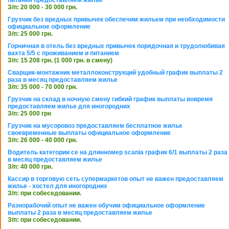
З/п: 20 000 - 30 000 грн.
Грузчик без вредных привычек обеспечим жильем при необходимости
официальное оформление
З/п: 25 000 грн.
Горничная в отель без вредных привычек порядочная и трудолюбивая
вахта 5/5 с проживанием и питанием
З/п: 15 208 грн. (1 000 грн. в смену)
Сварщик-монтажник металлоконструкций удобный график выплаты 2
раза в месяц предоставляем жилье
З/п: 35 000 - 70 000 грн.
Грузчик на склад в ночную смену гибкий график выплаты вовремя
предоставляем жилье для иногородних
З/п: 25 000 грн
Грузчик на мусоровоз предоставляем бесплатное жилье
своевременные выплаты официальное оформление
З/п: 26 000 - 40 000 грн.
Водитель категории се на длинномер scania график 6/1 выплаты 2 раза
в месяц предоставляем жилье
З/п: 40 000 грн.
Кассир в торговую сеть супермаркетов опыт не важен предоставляем
жилье - хостел для иногородних
З/п: при собеседовании.
Разнорабочий опыт не важен обучим официальное оформление
выплаты 2 раза в месяц предоставляем жилье
З/п: при собеседовании.