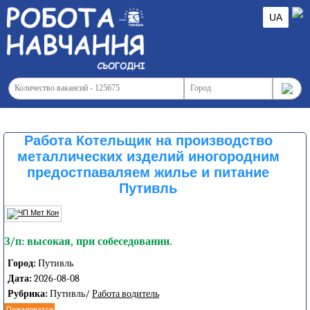
UA
Работа Котельщик на производство
металлических изделий иногородним
предостпаваляем жилье и питание
Путивль
З/п: высокая, при собеседовании.
Город:
Путивль
Дата:
2026-08-08
Рубрика:
Путивль/
Работа водитель
Пожаловатся