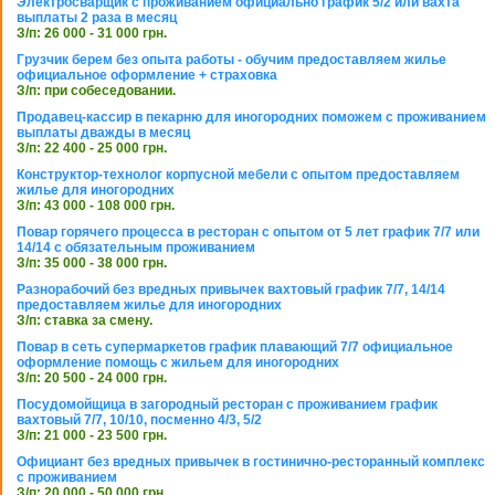
Электросварщик с проживанием официально график 5/2 или вахта
выплаты 2 раза в месяц
З/п: 26 000 - 31 000 грн.
Грузчик берем без опыта работы - обучим предоставляем жилье
официальное оформление + страховка
З/п: при собеседовании.
Продавец-кассир в пекарню для иногородних поможем с проживанием
выплаты дважды в месяц
З/п: 22 400 - 25 000 грн.
Конструктор-технолог корпусной мебели с опытом предоставляем
жилье для иногородних
З/п: 43 000 - 108 000 грн.
Повар горячего процесса в ресторан с опытом от 5 лет график 7/7 или
14/14 с обязательным проживанием
З/п: 35 000 - 38 000 грн.
Разнорабочий без вредных привычек вахтовый график 7/7, 14/14
предоставляем жилье для иногородних
З/п: ставка за смену.
Повар в сеть супермаркетов график плавающий 7/7 официальное
оформление помощь с жильем для иногородних
З/п: 20 500 - 24 000 грн.
Посудомойщица в загородный ресторан с проживанием график
вахтовый 7/7, 10/10, посменно 4/3, 5/2
З/п: 21 000 - 23 500 грн.
Официант без вредных привычек в гостинично-ресторанный комплекс
с проживанием
З/п: 20 000 - 50 000 грн.