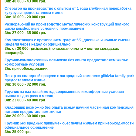
З/п: 40 000 - 43 000 грн.
Оператор на производство с опытом от 1 года глубинная переработка
кукурузы предоставляем жилье
З/п: 18 000 - 20 000 грн
Разнорабочий на производство металлических конструкций полного
цикла комфортные условия с проживанием
З/п: 27 000 - 35 000 грн.
Комплектовщик с проживанием график 5/2, дневные и ночные смены
(неделя через неделю) официально
З/п: от 30 000 грн./месяц (почасовая оплата + кол-во складских
операций).
Грузчик-комплектовщик возможно без опыта предоставляем жилье
комфортные условия
З/п: при собеседовании.
Повар на холодный процесс в загородный комплекс glibivka family park
предоставляем жилье
З/п: 30 000 - 32 000 грн.
Грузчик на вахтовый метод современные и комфортные условия
выплаты два раза в месяц
З/п: 23 000 - 40 000 грн
Кладовщик возможно без опыта всему научим частичная компенсация
питания предоставляем жилье
З/п: 20 000 - 30 000 грн.
Грузчик без вредных привычек обеспечим жильем при необходимости
официальное оформление
З/п: 25 000 грн.