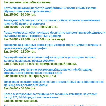
З/п: высокая, при собеседовании.
Автомойщик-администратор комфортные условия гибкий график
обучаем поможем с проживанием
З/п: 25 000 - 50 000 грн.
Комендант в большую сеть хостелов с обязательным проживанием
график 6/1 выплаты вовремя
З/п: 15 000 - 20 000 грн. ( + премии и %).
Повар-универсал обеспечиваем бесплатно жильем при необходимости
выплаты вовремя комфортные условия
З/п: 24 000 - 28 000 грн. (1 400 грн. за смену)
Уборщица без вредных привычек в уютный хостел-мини-гостиницу с
проживанием удобный график
З/п: 10 000 - 12 000 грн.
Разнорабочий на вахтовый график неделя через неделю полная
занятость выплаты всегда вовремя
З/п: 17 000 грн + 3 000 грн премии в осенний период.
Официант в гостинично-ресторанный комплекс гибкий график
официальное оформление с первого дня
З/п: 30 000 грн. (1 300 грн. в день + %).
Тракторист-экскаваторщик на склад строительных материалов (песок,
щебень) предоставляем жилье
З/п: 20 000 - 30 000 грн.
Повар в загородный гостинично-ресторанный комплекс вахтовый
метод 7/7, 14/14 предоставляем жилье
З/п: при собеседовании.