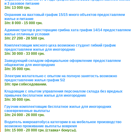
и 3 разовое питание
З/п: 13 000 грн.
Охранник на вахтовый график 15/15 много объектов предоставляем
жилье и питание
З/п: 8 000 - 15 000 грн.
Администратор в ресторацию грибна хата график 14/14 предоставляем
жилье отличные условия
З/п: 27 200 - 28 500 грн.
Комплектовщик мясного цеха возможно студент гибкий график
предоставляем жилье для иногородних
З/п: 30 000 - 33 000 грн.
Заведующий складом официальное оформление предоставляем
общежитие для иногородних
З/п: 35 000 грн.
Электрик желательно с опытом на полную занятость возможно
предоставление жилья график 5/2
З/п: при собеседовании.
Кладовщик с опытом управления персоналом склада без вредных
привычек бесплатное жилье для иногородних
З/п: 30 000 грн.
Грузчик-комплектовщик бесплатное жилье для иногородних
своевременные выплаты
З/п: 24 000 - 26 000 грн.
Водитель микроавтобуса категории в на мебельное производство
возможно проживание выплаты вовремя
З/п: 15 000 - 20 000 грн. (ставка+ бонусы).