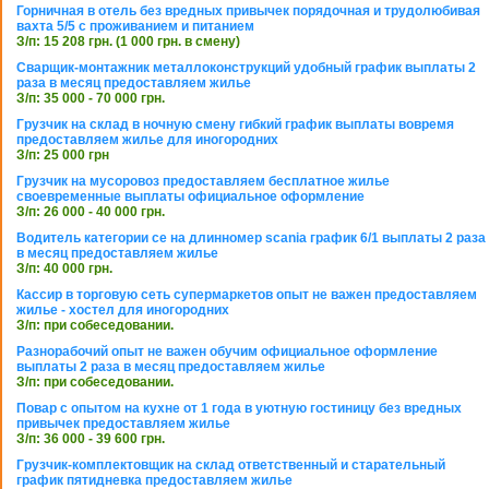
Горничная в отель без вредных привычек порядочная и трудолюбивая
вахта 5/5 с проживанием и питанием
З/п: 15 208 грн. (1 000 грн. в смену)
Сварщик-монтажник металлоконструкций удобный график выплаты 2
раза в месяц предоставляем жилье
З/п: 35 000 - 70 000 грн.
Грузчик на склад в ночную смену гибкий график выплаты вовремя
предоставляем жилье для иногородних
З/п: 25 000 грн
Грузчик на мусоровоз предоставляем бесплатное жилье
своевременные выплаты официальное оформление
З/п: 26 000 - 40 000 грн.
Водитель категории се на длинномер scania график 6/1 выплаты 2 раза
в месяц предоставляем жилье
З/п: 40 000 грн.
Кассир в торговую сеть супермаркетов опыт не важен предоставляем
жилье - хостел для иногородних
З/п: при собеседовании.
Разнорабочий опыт не важен обучим официальное оформление
выплаты 2 раза в месяц предоставляем жилье
З/п: при собеседовании.
Повар с опытом на кухне от 1 года в уютную гостиницу без вредных
привычек предоставляем жилье
З/п: 36 000 - 39 600 грн.
Грузчик-комплектовщик на склад ответственный и старательный
график пятидневка предоставляем жилье