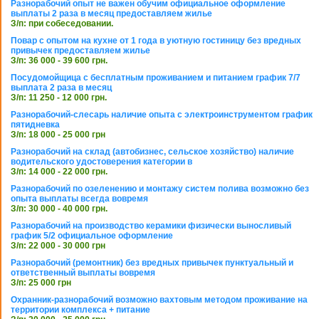
Разнорабочий опыт не важен обучим официальное оформление
выплаты 2 раза в месяц предоставляем жилье
З/п: при собеседовании.
Повар с опытом на кухне от 1 года в уютную гостиницу без вредных
привычек предоставляем жилье
З/п: 36 000 - 39 600 грн.
Посудомойщица с бесплатным проживанием и питанием график 7/7
выплата 2 раза в месяц
З/п: 11 250 - 12 000 грн.
Разнорабочий-слесарь наличие опыта с электроинструментом график
пятидневка
З/п: 18 000 - 25 000 грн
Разнорабочий на склад (автобизнес, сельское хозяйство) наличие
водительского удостоверения категории в
З/п: 14 000 - 22 000 грн.
Разнорабочий по озеленению и монтажу систем полива возможно без
опыта выплаты всегда вовремя
З/п: 30 000 - 40 000 грн.
Разнорабочий на производство керамики физически выносливый
график 5/2 официальное оформление
З/п: 22 000 - 30 000 грн
Разнорабочий (ремонтник) без вредных привычек пунктуальный и
ответственный выплаты вовремя
З/п: 25 000 грн
Охранник-разнорабочий возможно вахтовым методом проживание на
территории комплекса + питание