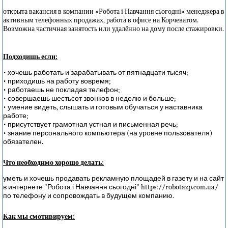
открыта вакансия в компании «Робота і Навчання сьогодні» менеджера в
активным телефонных продажах, работа в офисе на Корчеватом.
Возможна частичная занятость или удалённо на дому после стажировки.
Подходишь если:
• хочешь работать и зарабатывать от пятнадцати тысяч;
• приходишь на работу вовремя;
• работаешь не покладая телефон;
• совершаешь шестьсот звонков в неделю и больше;
• умение видеть, слышать и готовым обучаться у наставника
работе;
• присутствует грамотная устная и письменная речь;
• знание персонального компьютера (на уровне пользователя)
обязателен.
Что необходимо хорошо делать:
уметь и хочешь продавать рекламную площадей в газету и на сайт
в интернете "Робота і Навчання сьогодні" https://robotazp.com.ua/
по телефону и сопровождать в будущем компанию.
Как мы смотивируем: