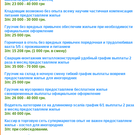
З/п: 23 000 - 40 000 грн
Кладовщик возможно без опыта всему научим частичная компенсация
питания предоставляем жилье
З/п: 20 000 - 30 000 грн.
Грузчик без вредных привычек обеспечим жильем при необходимости
официальное оформление
З/п: 25 000 грн.
Горничная в отель без вредных привычек порядочная и трудолюбивая
вахта 5/5 с проживанием и питанием
З/п: 15 208 грн. (1 000 грн. в смену)
Сварщик-монтажник металлоконструкций удобный график выплаты 2
раза в месяц предоставляем жилье
З/п: 35 000 - 70 000 грн.
Грузчик на склад в ночную смену гибкий график выплаты вовремя
предоставляем жилье для иногородних
З/п: 25 000 грн
Грузчик на мусоровоз предоставляем бесплатное жилье
своевременные выплаты официальное оформление
З/п: 26 000 - 40 000 грн.
Водитель категории се на длинномер scania график 6/1 выплаты 2 раза
в месяц предоставляем жилье
З/п: 40 000 грн.
Кассир в торговую сеть супермаркетов опыт не важен предоставляем
жилье - хостел для иногородних
З/п: при собеседовании.