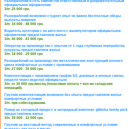
Разнорабочий в сеть химчисток ответственный и доброжелательный
официальное оформление
З/п: 25 000 грн.
Разнорабочий возможно студент опыт не важен бесплатные обеды
выплаты вовремя
З/п: 34 000 - 48 000 грн.
Водитель категории с на авто iveco с манипулятором официальное
оформление предоставляем жилье
З/п: 40 000 - 43 000 грн.
Оператор на производство с опытом от 1 года глубинная переработка
кукурузы предоставляем жилье
З/п: 18 000 - 20 000 грн
Разнорабочий на производство металлических конструкций полного
цикла комфортные условия с проживанием
З/п: 27 000 - 35 000 грн.
Комплектовщик с проживанием график 5/2, дневные и ночные смены
(неделя через неделю) официально
З/п: от 30 000 грн./месяц (почасовая оплата + кол-во складских
операций).
Грузчик-комплектовщик возможно без опыта предоставляем жилье
комфортные условия
З/п: при собеседовании.
Повар на холодный процесс в загородный комплекс glibivka family park
предоставляем жилье
З/п: 30 000 - 32 000 грн.
Грузчик на вахтовый метод современные и комфортные условия
выплаты два раза в месяц