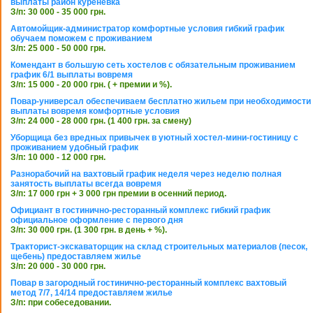
выплаты район куреневка
З/п: 30 000 - 35 000 грн.
Автомойщик-администратор комфортные условия гибкий график
обучаем поможем с проживанием
З/п: 25 000 - 50 000 грн.
Комендант в большую сеть хостелов с обязательным проживанием
график 6/1 выплаты вовремя
З/п: 15 000 - 20 000 грн. ( + премии и %).
Повар-универсал обеспечиваем бесплатно жильем при необходимости
выплаты вовремя комфортные условия
З/п: 24 000 - 28 000 грн. (1 400 грн. за смену)
Уборщица без вредных привычек в уютный хостел-мини-гостиницу с
проживанием удобный график
З/п: 10 000 - 12 000 грн.
Разнорабочий на вахтовый график неделя через неделю полная
занятость выплаты всегда вовремя
З/п: 17 000 грн + 3 000 грн премии в осенний период.
Официант в гостинично-ресторанный комплекс гибкий график
официальное оформление с первого дня
З/п: 30 000 грн. (1 300 грн. в день + %).
Тракторист-экскаваторщик на склад строительных материалов (песок,
щебень) предоставляем жилье
З/п: 20 000 - 30 000 грн.
Повар в загородный гостинично-ресторанный комплекс вахтовый
метод 7/7, 14/14 предоставляем жилье
З/п: при собеседовании.