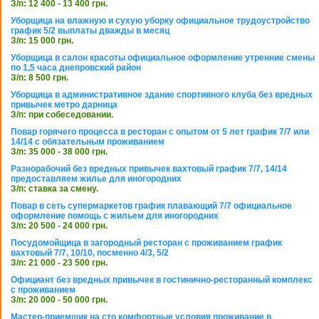
З/п: 12 400 - 13 400 грн.
Уборщица на влажную и сухую уборку официальное трудоустройство
график 5/2 выплаты дважды в месяц
З/п: 15 000 грн.
Уборщица в салон красоты официальное оформление утренние смены
по 1,5 часа днепровский район
З/п: 8 500 грн.
Уборщица в административное здание спортивного клуба без вредных
привычек метро дарница
З/п: при собеседовании.
Повар горячего процесса в ресторан с опытом от 5 лет график 7/7 или
14/14 с обязательным проживанием
З/п: 35 000 - 38 000 грн.
Разнорабочий без вредных привычек вахтовый график 7/7, 14/14
предоставляем жилье для иногородних
З/п: ставка за смену.
Повар в сеть супермаркетов график плавающий 7/7 официальное
оформление помощь с жильем для иногородних
З/п: 20 500 - 24 000 грн.
Посудомойщица в загородный ресторан с проживанием график
вахтовый 7/7, 10/10, посменно 4/3, 5/2
З/п: 21 000 - 23 500 грн.
Официант без вредных привычек в гостинично-ресторанный комплекс
с проживанием
З/п: 20 000 - 50 000 грн.
Мастер-приемщик на сто комфортные условия проживание в