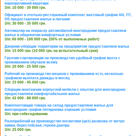
корпоративной квартире
З/п: 10 000 - 30 000 грн.
Официант в отельно-ресторанный комплекс вахтовый график 4/4, 7/7,
5/5 предоставляем жилье и питание
З/п: 30 000 - 35 000 грн.
Автомаляр на покраску автомобилей иногородним предоставляем
жилье в общежитии комфортные условия
З/п: 60 000 - 100 000 грн. (50% от выполненых работ)
Дворник-уборщик территории на предприятие предоставляем жилье
З/п: 15 000 грн. (10 000 грн. на испытательный срок)
Грузчик-сортировщик на производство удобный график вахта с
проживанием обучаем всему
З/п: 20 000 - 25 500 грн.
Рабочий на производство мешков с проживанием есть несколько
графиков выплата дважды в месяц
З/п: 15 000 - 45 000 грн.
Сборщик-монтажник корпусной мебели с опытом для иногородних
предоставляем комфортабельное жилье
З/п: 42 000 - 88 000 грн.
Комплектовщик товара на склад предоставляем жилье для
иногородних график пятидневка хорошие условия
З/п: при собеседовании.
Разнорабочий на производство косметики (цех) развозка от метро
нивки, берестейская, героев днепра
З/п: 25 000 грн.