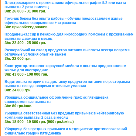
Электросварщик с проживанием официально график 5/2 или вахта
выплаты 2 раза в месяц
З/п: 26 000 - 31 000 грн.
Грузчик берем без опыта работы - обучим предоставляем жилье
официальное оформление + страховка
З/п: при собеседовании.
Продавец-кассир в пекарню для иногородних поможем с проживанием
выплаты дважды в месяц
З/п: 22 400 - 25 000 грн.
Разнорабочий на склад продуктов питания выплаты всегда вовремя
отличные условия опыт не важен
З/п: 22 000 грн.
Конструктор-технолог корпусной мебели с опытом предоставляем
жилье для иногородних
З/п: 43 000 - 108 000 грн.
Водитель категории в на доставку продуктов питания по ресторанам
выплаты всегда вовремя отличные условия
З/п: 24 000 грн.
Уборщица официальное оформление график пятидневка
своевременные выплаты
З/п: 80 грн./час.
Уборщица ответственная без вредных привычек в кейтеринговую
компанию выплаты 2 раза в месяц
З/п: 18 900 - 19 800 грн. (900 грн./зміна)
Уборщица без вредных привычек и медицинских противопоказаний
фициально график пятидневка