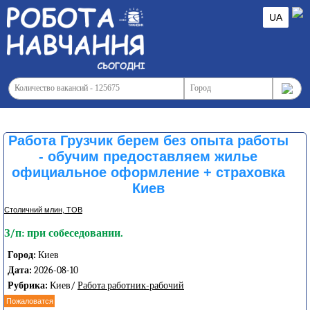
UA
Работа Грузчик берем без опыта работы
- обучим предоставляем жилье
официальное оформление + страховка
Киев
Столичний млин, ТОВ
З/п: при собеседовании.
Город:
Киев
Дата:
2026-08-10
Рубрика:
Киев/
Работа работник-рабочий
Пожаловатся