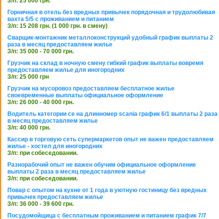
З/п: 25 000 грн.
Горничная в отель без вредных привычек порядочная и трудолюбивая
вахта 5/5 с проживанием и питанием
З/п: 15 208 грн. (1 000 грн. в смену)
Сварщик-монтажник металлоконструкций удобный график выплаты 2
раза в месяц предоставляем жилье
З/п: 35 000 - 70 000 грн.
Грузчик на склад в ночную смену гибкий график выплаты вовремя
предоставляем жилье для иногородних
З/п: 25 000 грн
Грузчик на мусоровоз предоставляем бесплатное жилье
своевременные выплаты официальное оформление
З/п: 26 000 - 40 000 грн.
Водитель категории се на длинномер scania график 6/1 выплаты 2 раза
в месяц предоставляем жилье
З/п: 40 000 грн.
Кассир в торговую сеть супермаркетов опыт не важен предоставляем
жилье - хостел для иногородних
З/п: при собеседовании.
Разнорабочий опыт не важен обучим официальное оформление
выплаты 2 раза в месяц предоставляем жилье
З/п: при собеседовании.
Повар с опытом на кухне от 1 года в уютную гостиницу без вредных
привычек предоставляем жилье
З/п: 36 000 - 39 600 грн.
Посудомойщица с бесплатным проживанием и питанием график 7/7