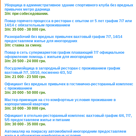
Уборщица в административное здание спортивного клуба без вредных
привычек метро дарница
З/п: при собеседовании.
Повар горячего процесса в ресторан с опытом от 5 лет график 7/7 или
14/14 с обязательным проживанием
З/п: 35 000 - 38 000 грн.
Разнорабочий без вредных привычек вахтовый график 7/7, 14/14
предоставляем жилье для иногородних
З/п: ставка за смену.
Повар в сеть супермаркетов график плавающий 7/7 официальное
оформление помощь с жильем для иногородних
З/п: 20 500 - 24 000 грн.
Посудомойщица в загородный ресторан с проживанием график
вахтовый 7/7, 10/10, посменно 4/3, 5/2
З/п: 21 000 - 23 500 грн.
Официант без вредных привычек в гостинично-ресторанный комплекс
с проживанием
З/п: 20 000 - 50 000 грн.
Мастер-приемщик на сто комфортные условия проживание в
корпоративной квартире
З/п: 10 000 - 30 000 грн.
Официант в отельно-ресторанный комплекс вахтовый график 4/4, 7/7,
5/5 предоставляем жилье и питание
З/п: 30 000 - 35 000 грн.
Автомаляр на покраску автомобилей иногородним предоставляем
жилье в общежитии комфортные условия