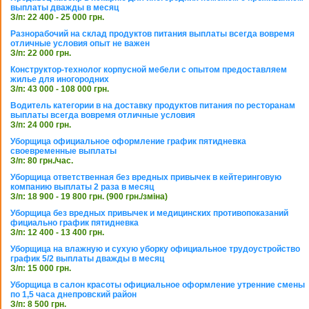
выплаты дважды в месяц
З/п: 22 400 - 25 000 грн.
Разнорабочий на склад продуктов питания выплаты всегда вовремя
отличные условия опыт не важен
З/п: 22 000 грн.
Конструктор-технолог корпусной мебели с опытом предоставляем
жилье для иногородних
З/п: 43 000 - 108 000 грн.
Водитель категории в на доставку продуктов питания по ресторанам
выплаты всегда вовремя отличные условия
З/п: 24 000 грн.
Уборщица официальное оформление график пятидневка
своевременные выплаты
З/п: 80 грн./час.
Уборщица ответственная без вредных привычек в кейтеринговую
компанию выплаты 2 раза в месяц
З/п: 18 900 - 19 800 грн. (900 грн./зміна)
Уборщица без вредных привычек и медицинских противопоказаний
фициально график пятидневка
З/п: 12 400 - 13 400 грн.
Уборщица на влажную и сухую уборку официальное трудоустройство
график 5/2 выплаты дважды в месяц
З/п: 15 000 грн.
Уборщица в салон красоты официальное оформление утренние смены
по 1,5 часа днепровский район
З/п: 8 500 грн.