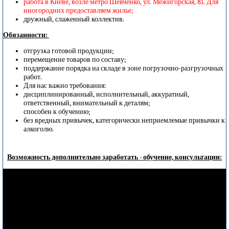
работа в Киеве, возле метро Шевченко, ул. Межигорская, 81. Для
иногородних предоставляем жилье;
дружный, слаженный коллектив.
Обязанности:
отгрузка готовой продукции;
перемещение товаров по составу;
поддержание порядка на складе в зоне погрузочно-разгрузочных
работ.
Для нас важно требования:
дисциплинированный, исполнительный, аккуратный,
ответственный, внимательный к деталям;
способен к обучению;
без вредных привычек, категорически неприемлемые привычки к
алкоголю.
Возможность дополнительно заработать - обучение, консультации: