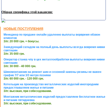
Общая специфика этой вакансии:
НОВЫЕ ПОСТУПЛЕНИЯ
Менеджер по продаже онлайн удаленно выплаты ворвремя обзвон
клиентов
З/п: 20 000 грн. + бонусы.
Заведующий складом на полный день выплаты всегда вовремя нивки
святошин
З/п: 35 000 грн.
Оператор станка чпу в цех металлообработки выплаты вовремя нивки
святошин
З/п: 30 000 - 40 000 грн.
Шиномонтажник на ремонт шин и сезонной замены резины не важен
график 7/7 или 3/3 метро позняки
З/п: 60 000 грн. - 120 000 грн.
Котельщик на производство металлических изделий иногородним
предостпаваляем жилье и питание
З/п: высокая, при собеседовании.
Монтажник металлических изделий предоставляем бесплатное жилье
и питание пятидневка
З/п: высокая, при собеседовании.