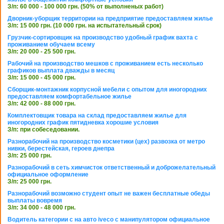
З/п: 60 000 - 100 000 грн. (50% от выполненых работ)
Дворник-уборщик территории на предприятие предоставляем жилье
З/п: 15 000 грн. (10 000 грн. на испытательный срок)
Грузчик-сортировщик на производство удобный график вахта с
проживанием обучаем всему
З/п: 20 000 - 25 500 грн.
Рабочий на производство мешков с проживанием есть несколько
графиков выплата дважды в месяц
З/п: 15 000 - 45 000 грн.
Сборщик-монтажник корпусной мебели с опытом для иногородних
предоставляем комфортабельное жилье
З/п: 42 000 - 88 000 грн.
Комплектовщик товара на склад предоставляем жилье для
иногородних график пятидневка хорошие условия
З/п: при собеседовании.
Разнорабочий на производство косметики (цех) развозка от метро
нивки, берестейская, героев днепра
З/п: 25 000 грн.
Разнорабочий в сеть химчисток ответственный и доброжелательный
официальное оформление
З/п: 25 000 грн.
Разнорабочий возможно студент опыт не важен бесплатные обеды
выплаты вовремя
З/п: 34 000 - 48 000 грн.
Водитель категории с на авто iveco с манипулятором официальное