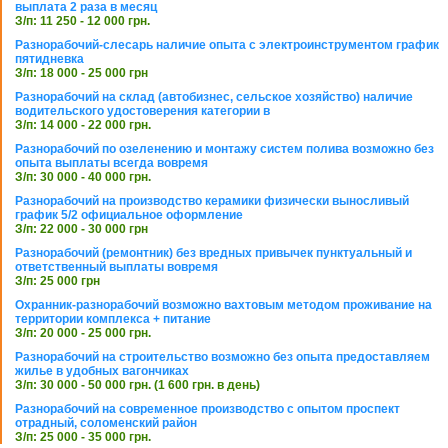
выплата 2 раза в месяц
З/п: 11 250 - 12 000 грн.
Разнорабочий-слесарь наличие опыта с электроинструментом график
пятидневка
З/п: 18 000 - 25 000 грн
Разнорабочий на склад (автобизнес, сельское хозяйство) наличие
водительского удостоверения категории в
З/п: 14 000 - 22 000 грн.
Разнорабочий по озеленению и монтажу систем полива возможно без
опыта выплаты всегда вовремя
З/п: 30 000 - 40 000 грн.
Разнорабочий на производство керамики физически выносливый
график 5/2 официальное оформление
З/п: 22 000 - 30 000 грн
Разнорабочий (ремонтник) без вредных привычек пунктуальный и
ответственный выплаты вовремя
З/п: 25 000 грн
Охранник-разнорабочий возможно вахтовым методом проживание на
территории комплекса + питание
З/п: 20 000 - 25 000 грн.
Разнорабочий на строительство возможно без опыта предоставляем
жилье в удобных вагончиках
З/п: 30 000 - 50 000 грн. (1 600 грн. в день)
Разнорабочий на современное производство с опытом проспект
отрадный, соломенский район
З/п: 25 000 - 35 000 грн.