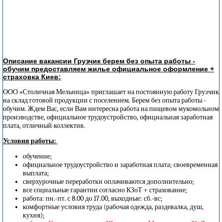
Описание вакансии Грузчик берем без опыта работы -
обучим предоставляем жилье официальное оформление +
страховка Киев:
ООО «Столичная Мельница» приглашает на постоянную работу Грузчик
на склад готовой продукции с поселением. Берем без опыта работы -
обучим. Ждем Вас, если Вам интересна работа на пищевом мукомольном
производстве, официальное трудоустройство, официальная заработная
плата, отличный коллектив.
Условия работы:
обучение;
официальное трудоустройство и заработная плата; своевременная
выплата;
сверхурочные переработки оплачиваются дополнительно;
все социальные гарантии согласно КЗоТ + страхование;
работа: пн.-пт. с 8.00 до 17.00, выходные: сб.-вс;
комфортные условия труда (рабочая одежда, раздевалка, душ,
кухня);