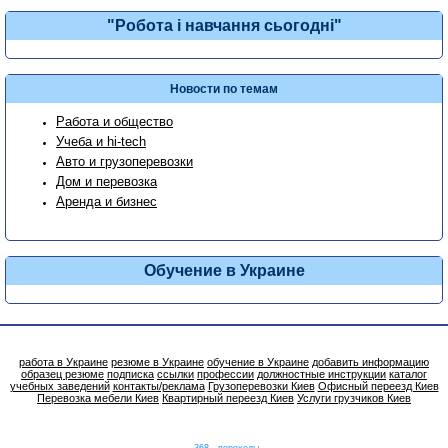
"Робота і навчання сьогодні"
Новости по темам
Работа и общество
Учеба и hi-tech
Авто и грузоперевозки
Дом и перевозка
Аренда и бизнес
Обучение в Украине
работа в Украине
резюме в Украине
обучение в Украине
добавить информацию
образец резюме
подписка
ссылки
профессии
должностные инструкции
каталог
учебных заведений
контакты/реклама
Грузоперевозки Киев
Офисный переезд Киев
Перевозка мебели Киев
Квартирный переезд Киев
Услуги грузчиков Киев
368 - переходы