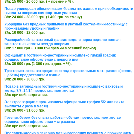
З/п: 15 000 - 20 000 грн. ( + премии и %).
Повар-универсал обеспечиваем бесплатно жильем при необходимости
выплаты вовремя комфортные условия
З/п: 24 000 - 28 000 грн. (1 400 грн. за смену)
Уборщица без вредных привычек в уютный хостел-мини-гостиницу с
проживанием удобный график
З/п: 10 000 - 12 000 грн.
Разнорабочий на вахтовый график неделя через неделю полная
занятость выплаты всегда вовремя
З/п: 17 000 грн + 3 000 грн премии в осенний период.
Официант в гостинично-ресторанный комплекс гибкий график
официальное оформление с первого дня
З/п: 30 000 грн. (1 300 грн. в день + %).
Тракторист-экскаваторщик на склад строительных материалов (песок,
щебень) предоставляем жилье
З/п: 20 000 - 30 000 грн.
Повар в загородный гостинично-ресторанный комплекс вахтовый
метод 7/7, 14/14 предоставляем жилье
З/п: при собеседовании.
Электросварщик с проживанием официально график 5/2 или вахта
выплаты 2 раза в месяц
З/п: 26 000 - 31 000 грн.
Грузчик берем без опыта работы - обучим предоставляем жилье
официальное оформление + страховка
З/п: при собеседовании.
Продавец-кассир в пекарню для иногородних поможем с проживанием