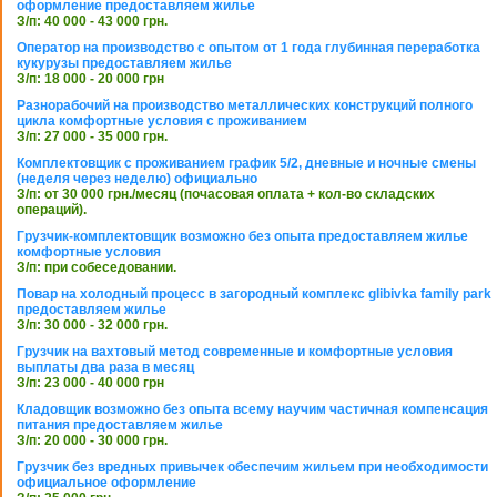
оформление предоставляем жилье
З/п: 40 000 - 43 000 грн.
Оператор на производство с опытом от 1 года глубинная переработка
кукурузы предоставляем жилье
З/п: 18 000 - 20 000 грн
Разнорабочий на производство металлических конструкций полного
цикла комфортные условия с проживанием
З/п: 27 000 - 35 000 грн.
Комплектовщик с проживанием график 5/2, дневные и ночные смены
(неделя через неделю) официально
З/п: от 30 000 грн./месяц (почасовая оплата + кол-во складских
операций).
Грузчик-комплектовщик возможно без опыта предоставляем жилье
комфортные условия
З/п: при собеседовании.
Повар на холодный процесс в загородный комплекс glibivka family park
предоставляем жилье
З/п: 30 000 - 32 000 грн.
Грузчик на вахтовый метод современные и комфортные условия
выплаты два раза в месяц
З/п: 23 000 - 40 000 грн
Кладовщик возможно без опыта всему научим частичная компенсация
питания предоставляем жилье
З/п: 20 000 - 30 000 грн.
Грузчик без вредных привычек обеспечим жильем при необходимости
официальное оформление