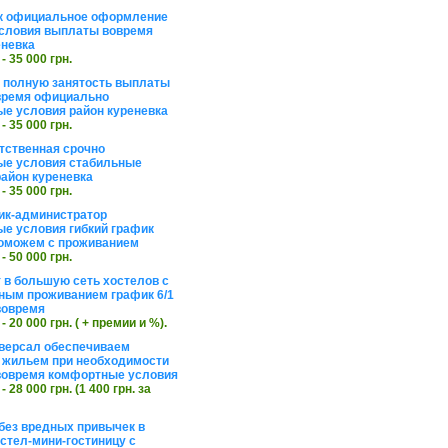
к официальное оформление
словия выплаты вовремя
еневка
 - 35 000 грн.
а полную занятость выплаты
время официально
е условия район куреневка
 - 35 000 грн.
тственная срочно
е условия стабильные
айон куреневка
 - 35 000 грн.
ик-администратор
е условия гибкий график
оможем с проживанием
 - 50 000 грн.
 в большую сеть хостелов с
ным проживанием график 6/1
вовремя
 - 20 000 грн. ( + премии и %).
версал обеспечиваем
 жильем при необходимости
вовремя комфортные условия
 - 28 000 грн. (1 400 грн. за
без вредных привычек в
стел-мини-гостиницу с