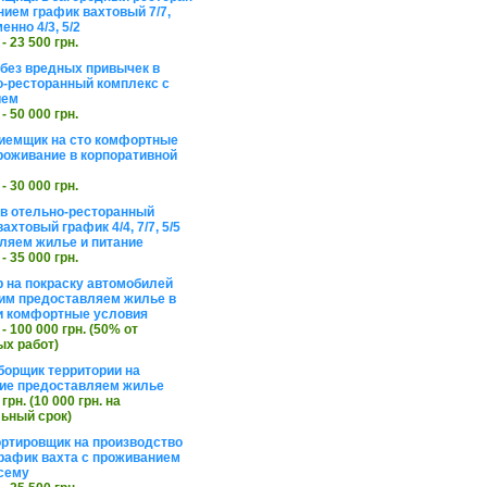
нием график вахтовый 7/7,
енно 4/3, 5/2
 - 23 500 грн.
без вредных привычек в
о-ресторанный комплекс с
ием
 - 50 000 грн.
иемщик на сто комфортные
роживание в корпоративной
 - 30 000 грн.
в отельно-ресторанный
ахтовый график 4/4, 7/7, 5/5
ляем жилье и питание
 - 35 000 грн.
 на покраску автомобилей
им предоставляем жилье в
и комфортные условия
 - 100 000 грн. (50% от
х работ)
борщик территории на
ие предоставляем жилье
 грн. (10 000 грн. на
ьный срок)
ортировщик на производство
рафик вахта с проживанием
сему