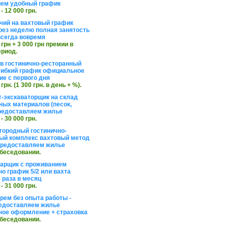
ем удобный график
 - 12 000 грн.
чий на вахтовый график
рез неделю полная занятость
сегда вовремя
 грн + 3 000 грн премии в
ериод.
в гостинично-ресторанный
гибкий график официальное
е с первого дня
 грн. (1 300 грн. в день + %).
т-экскаваторщик на склад
ных материалов (песок,
редоставляем жилье
 - 30 000 грн.
агородный гостинично-
ый комплекс вахтовый метод
 предоставляем жилье
обеседовании.
арщик с проживанием
о график 5/2 или вахта
 раза в месяц
 - 31 000 грн.
рем без опыта работы -
едоставляем жилье
ое оформление + страховка
обеседовании.