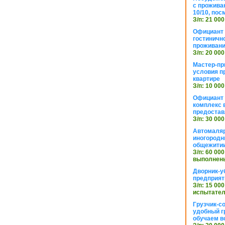
с прожива
10/10, посм
З/п: 21 000
Официант 
гостиничн
проживан
З/п: 20 000
Мастер-пр
условия п
квартире
З/п: 10 000
Официант 
комплекс в
предостав
З/п: 30 000
Автомаляр
иногородн
общежити
З/п: 60 000
выполнены
Дворник-у
предприят
З/п: 15 000
испытател
Грузчик-с
удобный г
обучаем в