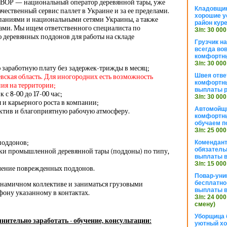
— национальный оператор деревянной тары, уже
Кладовщи
ачественный сервис паллет в Украине и за ее пределами.
хорошие у
паниями и национальными сетями Украины, а также
район кур
ми. Мы ищем ответственного специалиста по
З/п: 30 000
деревянных поддонов для работы на складе
Грузчик н
всегда во
комфортны
З/п: 30 000
заработную плату без задержек-трижды в месяц;
Швея отве
евская область. Для иногородних есть возможность
комфортны
ия на территории;
выплаты р
с 8-00 до 17-00 час;
З/п: 30 000
 и карьерного роста в компании;
Автомойщ
тив и благоприятную рабочую атмосферу.
комфортны
обучаем п
З/п: 25 000
поддонов;
Комендант
обязатель
ки промышленной деревянной тары (поддоны) по типу,
выплаты 
З/п: 15 000
ление поврежденных поддонов.
Повар-уни
бесплатно
динамичном коллективе и заниматься грузовыми
выплаты 
фону указанному в контактах.
З/п: 24 000
смену)
Уборщица 
нительно заработать - обучение, консультации:
уютный хо