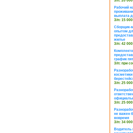
З/п: 20 000
Рабочий н
проживани
выплата д
З/п: 15 000
Сборщик-м
опытом дл
предоста
жилье
З/п: 42 000
Комплекто
предостав
график пя
З/п: при с
Разнорабо
косметики 
берестейс
З/п: 25 000
Разнорабо
ответстве
официаль
З/п: 25 000
Разнорабо
не важен 
вовремя
З/п: 34 000
Водитель к