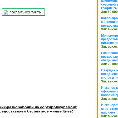
Шиномонта
сезонной 
график 7/7
З/п: 60 000
ПОКАЗАТЬ КОНТАНТЫ
Котельщик
металличе
предостпа
З/п: высок
Монтажник
предостав
питание п
З/п: высок
Разнорабо
предостав
обеды вы
З/п: 29 000
Сварщик 
пятидневк
жилье и п
З/п: высок
Инженер-к
оформим 
вовремя п
З/п: высок
Инженер-т
чик-разнорабочий на сортировку/ремонт
ответстве
редоставляем бесплатное жилье Киев:
наш счет
З/п: высок