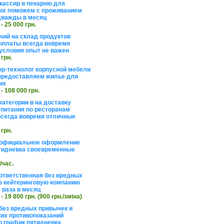
кассир в пекарню для
их поможем с проживанием
дважды в месяц
 - 25 000 грн.
чий на склад продуктов
ыплаты всегда вовремя
условия опыт не важен
 грн.
ор-технолог корпусной мебели
предоставляем жилье для
их
 - 108 000 грн.
категории в на доставку
 питания по ресторанам
сегда вовремя отличные
 грн.
 официальное оформление
тидневка своевременные
./час.
ответственная без вредных
в кейтеринговую компанию
 раза в месяц
 - 19 800 грн. (900 грн./зміна)
без вредных привычек и
их противопоказаний
 график пятидневка