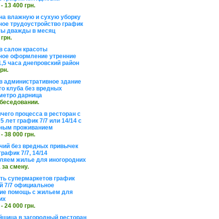
 - 13 400 грн.
на влажную и сухую уборку
ое трудоустройство график
ты дважды в месяц
 грн.
в салон красоты
ое оформление утренние
1,5 часа днепровский район
грн.
в административное здание
го клуба без вредных
метро дарница
обеседовании.
чего процесса в ресторан с
5 лет график 7/7 или 14/14 с
ьным проживанием
 - 38 000 грн.
чий без вредных привычек
рафик 7/7, 14/14
ляем жилье для иногородних
а за смену.
еть супермаркетов график
 7/7 официальное
е помощь с жильем для
их
 - 24 000 грн.
щица в загородный ресторан