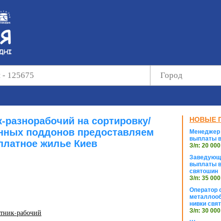
к-разнорабочий на сортировку/
НОВЫЕ 
нных поддонов предоставляем
Менеджер 
выплаты в
платное жилье Киев
З/п: 20 000
Заведующи
выплаты в
святошин
З/п: 35 000
Оператор с
металлооб
нивки свя
З/п: 30 000
отник-рабочий