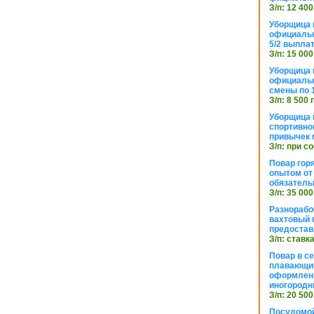
З/п: 12 400
Уборщица 
официальн
5/2 выпла
З/п: 15 000
Уборщица 
официальн
смены по 
З/п: 8 500 
Уборщица 
спортивно
привычек 
З/п: при с
Повар горя
опытом от 
обязател
З/п: 35 000
Разнорабо
вахтовый г
предостав
З/п: ставк
Повар в с
плавающий
оформлени
иногородн
З/п: 20 500
Посудомой