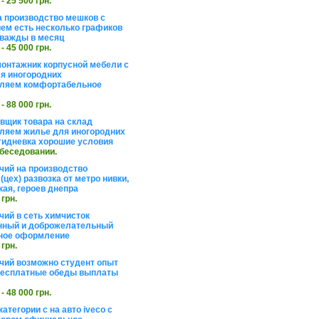
 - 25 500 грн.
а производство мешков с
ем есть несколько графиков
важды в месяц
 - 45 000 грн.
онтажник корпусной мебели с
я иногородних
вляем комфортабельное
 - 88 000 грн.
вщик товара на склад
ляем жилье для иногородних
тидневка хорошие условия
обеседовании.
чий на производство
(цех) развозка от метро нивки,
кая, героев днепра
 грн.
чий в сеть химчисток
нный и доброжелательный
ное оформление
 грн.
чий возможно студент опыт
бесплатные обеды выплаты
 - 48 000 грн.
атегории с на авто iveco с