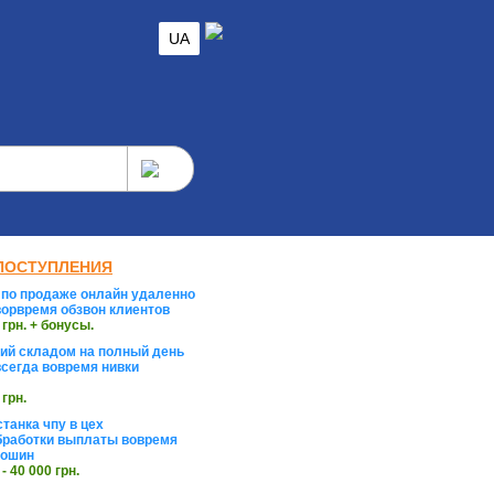
UA
ПОСТУПЛЕНИЯ
по продаже онлайн удаленно
орвремя обзвон клиентов
 грн. + бонусы.
й складом на полный день
сегда вовремя нивки
 грн.
танка чпу в цех
работки выплаты вовремя
тошин
 - 40 000 грн.