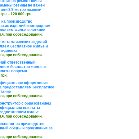
жник на ремонт шин и
замены резины не важен
 или 3/3 метро позняки
 грн. - 120 000 грн.
 на производство
ских изделий иногородним
валяем жилье и питание
ая, при собеседовании.
 металлических изделий
ляем бесплатное жилье и
ятидневка
ая, при собеседовании.
чий ответственный
ляем бесплатно жилье и
платы вовремя
 грн.
официальное оформление
а предоставляем бесплатное
итание
ая, при собеседовании.
онструктор с образованием
официально выплаты
редоставляем жилье
ая, при собеседовании.
ехнолог на призводство
нный обеды и проживание за
ая, при собеседовании.