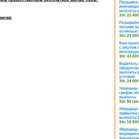
Продавец-
иногородн
выплаты 
З/п: 22 400
ансии:
Разнорабо
питания в
отличные 
З/п: 22 000
Конструкт
с опытом 
иногородн
З/п: 43 000
Водитель 
продуктов
выплаты в
условия
З/п: 24 000
Уборщица
график пя
выплаты
З/п: 80 грн
Уборщица 
привычек 
выплаты 2
З/п: 18 900
Уборщица 
медицинск
фициально