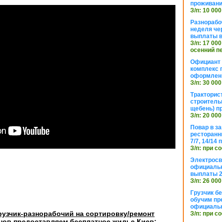
проживани
З/п: 10 000
Разнорабо
неделя че
выплаты в
З/п: 17 000
осенний п
Официант 
комплекс 
оформлени
З/п: 30 000
Тракторис
строитель
щебень) п
З/п: 20 000
Повар в з
ресторанн
7/7, 14/14
З/п: при с
Электросв
официальн
выплаты 2
З/п: 26 000
Грузчик бе
обучим пр
официальн
рузчик-разнорабочий на сортировку/ремонт
З/п: при с
ов предоставляем бесплатное жилье Киев: