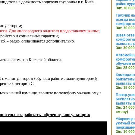
дидатов на должность водителя грузовика в г. Киев.
район кур
З/п: 30 000
Грузчик н
всегда во
комфортны
нипулятором;
З/п: 30 000
асти. Для иногороднего водителя предоставляем жилье;
Швея отве
ройство и социальные гарантии;
комфортны
 сб. – редко, оплачивается дополнительно.
выплаты р
З/п: 30 000
Автомойщ
металлолома по Киевской области.
комфортны
обучаем п
З/п: 25 000
Комендант
 с манипулятором (обучаем работе с манипулятором);
обязатель
рение категории С.
выплаты 
З/п: 15 000
ся к нашей команде, звоните по телефону указанному в
Повар-уни
бесплатно
выплаты 
З/п: 24 000
смену)
нительно заработать - обучение, консультации:
Уборщица 
уютный хо
проживани
З/п: 10 000