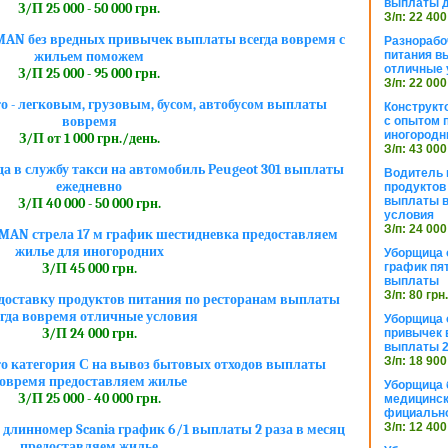
выплаты 
З/П 25 000 - 50 000 грн.
З/п: 22 400
 MAN без вредных привычек выплаты всегда вовремя с
Разнорабо
питания в
жильем поможем
отличные 
З/П 25 000 - 95 000 грн.
З/п: 22 000
о - легковым, грузовым, бусом, автобусом выплаты
Конструкт
вовремя
с опытом 
иногородн
З/П от 1 000 грн./день.
З/п: 43 000
ода в службу такси на автомобиль Peugeot 301 выплаты
Водитель 
ежедневно
продуктов
выплаты в
З/П 40 000 - 50 000 грн.
условия
З/п: 24 000
MAN стрела 17 м график шестидневка предоставляем
жилье для иногородних
Уборщица
график пя
З/П 45 000 грн.
выплаты
З/п: 80 грн
 доставку продуктов питания по ресторанам выплаты
егда вовремя отличные условия
Уборщица 
З/П 24 000 грн.
привычек 
выплаты 2
З/п: 18 900
то категория С на вывоз бытовых отходов выплаты
овремя предоставляем жилье
Уборщица 
З/П 25 000 - 40 000 грн.
медицинск
фициально
З/п: 12 400
 длинномер Scania график 6/1 выплаты 2 раза в месяц
предоставляем жилье