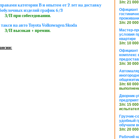
З/п: 21 000
правами категории В и опытом от 2 лет на доставку
Официант 
бобулочных изделий график 6/3
гостиничн
З/П при собеседовании.
проживан
З/п: 20 000
 такси на авто Toyota Volkswagen Skoda
Мастер-пр
З/П высокая + премии.
условия п
квартире
З/п: 10 000
ансии:
Официант 
комплекс в
предостав
З/п: 30 000
Автомаляр
иногородн
общежити
З/п: 60 000
выполнены
Дворник-у
предприят
З/п: 15 000
испытател
Грузчик-с
удобный г
обучаем в
З/п: 20 000
Рабочий н