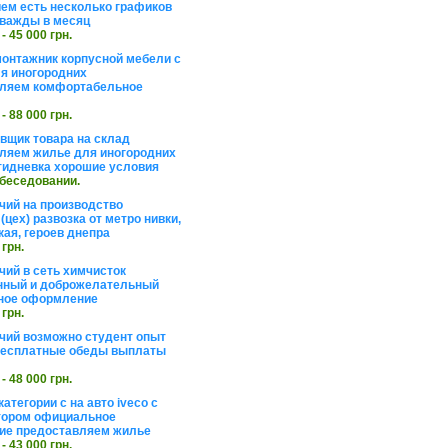
ем есть несколько графиков
важды в месяц
 - 45 000 грн.
онтажник корпусной мебели с
я иногородних
вляем комфортабельное
 - 88 000 грн.
вщик товара на склад
ляем жилье для иногородних
тидневка хорошие условия
обеседовании.
чий на производство
(цех) развозка от метро нивки,
кая, героев днепра
 грн.
чий в сеть химчисток
нный и доброжелательный
ное оформление
 грн.
чий возможно студент опыт
бесплатные обеды выплаты
 - 48 000 грн.
атегории с на авто iveco с
тором официальное
ие предоставляем жилье
 - 43 000 грн.