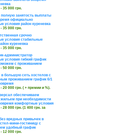
еневка
 - 35 000 грн.
а полную занятость выплаты
время официально
е условия район куреневка
 - 35 000 грн.
тственная срочно
е условия стабильные
айон куреневка
 - 35 000 грн.
ик-администратор
е условия гибкий график
оможем с проживанием
 - 50 000 грн.
 в большую сеть хостелов с
ным проживанием график 6/1
вовремя
 - 20 000 грн. ( + премии и %).
версал обеспечиваем
 жильем при необходимости
вовремя комфортные условия
 - 28 000 грн. (1 400 грн. за
без вредных привычек в
стел-мини-гостиницу с
ем удобный график
 - 12 000 грн.