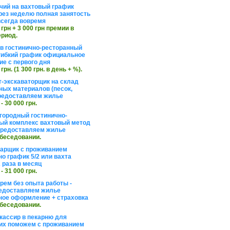
чий на вахтовый график
рез неделю полная занятость
сегда вовремя
 грн + 3 000 грн премии в
ериод.
в гостинично-ресторанный
гибкий график официальное
е с первого дня
 грн. (1 300 грн. в день + %).
т-экскаваторщик на склад
ных материалов (песок,
редоставляем жилье
 - 30 000 грн.
агородный гостинично-
ый комплекс вахтовый метод
 предоставляем жилье
обеседовании.
арщик с проживанием
о график 5/2 или вахта
 раза в месяц
 - 31 000 грн.
рем без опыта работы -
едоставляем жилье
ое оформление + страховка
обеседовании.
кассир в пекарню для
их поможем с проживанием