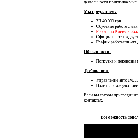
деятельности приглашаем кан
Мы предлагаем:
ЗП 40 000 грн.;
Обучение работе с ма
Работа по Киеву и обл
Официальное трудоуст
График работы пн.-пт.,
Обязанности:
Погрузка и перевозка 
Требования:
Управление авто IVECO
Водительское удостове
Если вы готовы присоединить
контактах.
Возможность допол