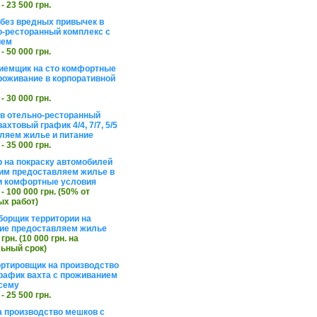
 - 23 500 грн.
без вредных привычек в
о-ресторанный комплекс с
ием
 - 50 000 грн.
иемщик на сто комфортные
роживание в корпоративной
 - 30 000 грн.
в отельно-ресторанный
ахтовый график 4/4, 7/7, 5/5
ляем жилье и питание
 - 35 000 грн.
 на покраску автомобилей
им предоставляем жилье в
и комфортные условия
 - 100 000 грн. (50% от
х работ)
борщик территории на
ие предоставляем жилье
 грн. (10 000 грн. на
ьный срок)
ортировщик на производство
рафик вахта с проживанием
сему
 - 25 500 грн.
а производство мешков с