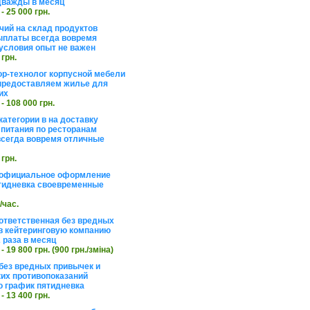
дважды в месяц
 - 25 000 грн.
чий на склад продуктов
ыплаты всегда вовремя
условия опыт не важен
 грн.
ор-технолог корпусной мебели
предоставляем жилье для
их
 - 108 000 грн.
категории в на доставку
 питания по ресторанам
сегда вовремя отличные
 грн.
 официальное оформление
тидневка своевременные
./час.
ответственная без вредных
в кейтеринговую компанию
 раза в месяц
 - 19 800 грн. (900 грн./зміна)
без вредных привычек и
их противопоказаний
 график пятидневка
 - 13 400 грн.