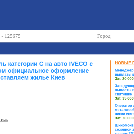
ь категории С на авто IVECO с
НОВЫЕ 
ом официальное оформление
Менеджер 
выплаты в
ставляем жилье Киев
З/п: 20 000
Заведующи
выплаты в
святошин
З/п: 35 000
Оператор с
металлооб
нивки свя
З/п: 30 000
итель
Шиномонта
сезонной 
график 7/7