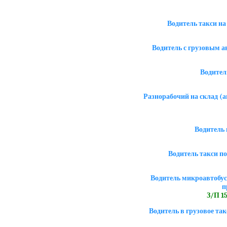
Водитель такси на
Водитель с грузовым ав
Водител
Разнорабочий на склад (а
Водитель 
Водитель такси по
Водитель микроавтобус
п
З/П 15
Водитель в грузовое так