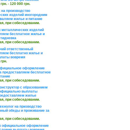
 грн. - 120 000 грн.
 на производство
ских изделий иногородним
валяем жилье и питание
ая, при собеседовании.
 металлических изделий
ляем бесплатное жилье и
ятидневка
ая, при собеседовании.
чий ответственный
ляем бесплатно жилье и
платы вовремя
 грн.
официальное оформление
а предоставляем бесплатное
итание
ая, при собеседовании.
онструктор с образованием
официально выплаты
редоставляем жилье
ая, при собеседовании.
ехнолог на призводство
нный обеды и проживание за
ая, при собеседовании.
к официальное оформление
словия выплаты вовремя