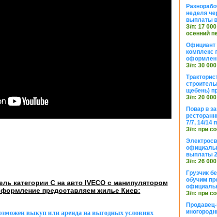
Разнорабо
неделя че
выплаты в
З/п: 17 000
осенний п
Официант 
комплекс 
оформлени
З/п: 30 000
Тракторис
строитель
щебень) п
З/п: 20 000
Повар в з
ресторанн
7/7, 14/14
З/п: при с
Электросв
официальн
выплаты 2
З/п: 26 000
Грузчик бе
обучим пр
ль категории С на авто IVECO с манипулятором
официальн
формление предоставляем жилье Киев:
З/п: при с
Продавец-
иногородн
возможен выкуп или аренда на выгодных условиях