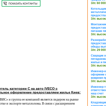
З/п: 60 000
ПОКАЗАТЬ КОНТАНТЫ
Котельщик
металличе
предостпа
З/п: высок
Монтажник
предостав
питание п
З/п: высок
Разнорабо
предостав
обеды вы
З/п: 29 000
Сварщик 
пятидневк
жилье и п
З/п: высок
Инженер-к
оформим 
вовремя п
З/п: высок
Инженер-т
тель категории С на авто IVECO с
ответстве
ьное оформление предоставляем жилье Киев:
наш счет
З/п: высок
и группа ее компаний является лидером на рынке
Кладовщи
отке и экспорте металлолома. В связи с расширением
хорошие у