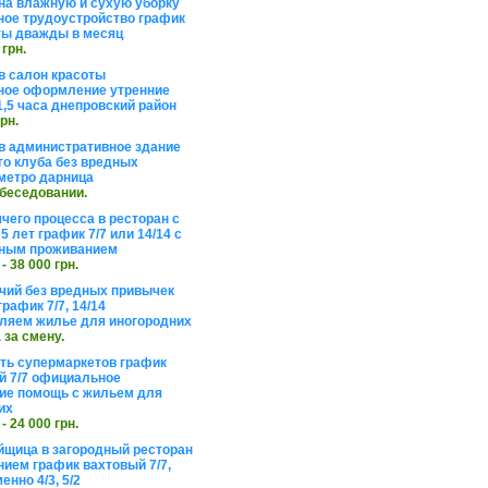
на влажную и сухую уборку
ое трудоустройство график
ты дважды в месяц
 грн.
в салон красоты
ое оформление утренние
1,5 часа днепровский район
грн.
в административное здание
го клуба без вредных
метро дарница
обеседовании.
чего процесса в ресторан с
5 лет график 7/7 или 14/14 с
ьным проживанием
 - 38 000 грн.
чий без вредных привычек
рафик 7/7, 14/14
ляем жилье для иногородних
а за смену.
еть супермаркетов график
 7/7 официальное
е помощь с жильем для
их
 - 24 000 грн.
щица в загородный ресторан
нием график вахтовый 7/7,
енно 4/3, 5/2