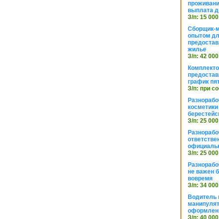
проживани
выплата д
З/п: 15 000
Сборщик-м
опытом дл
предоста
жилье
З/п: 42 000
Комплекто
предостав
график пя
З/п: при с
Разнорабо
косметики 
берестейс
З/п: 25 000
Разнорабо
ответстве
официаль
З/п: 25 000
Разнорабо
не важен 
вовремя
З/п: 34 000
Водитель к
манипуля
оформлен
З/п: 40 000