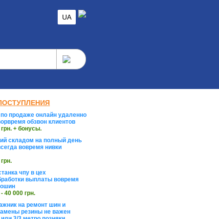
UA
ПОСТУПЛЕНИЯ
по продаже онлайн удаленно
орвремя обзвон клиентов
 грн. + бонусы.
й складом на полный день
сегда вовремя нивки
 грн.
танка чпу в цех
работки выплаты вовремя
тошин
 - 40 000 грн.
жник на ремонт шин и
замены резины не важен
 или 3/3 метро позняки