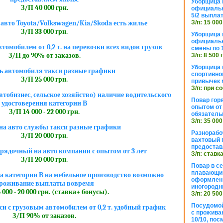
Уборщица 
З/П 40 000 грн.
официальн
5/2 выпла
З/п: 15 000
 авто Toyota/Volkswagen/Kia/Skoda есть жилье
З/П 33 000 грн.
Уборщица 
официальн
томобилем от 0,2 т. на перевозки всех видов грузов
смены по 
З/П до 90% от заказов.
З/п: 8 500 
Уборщица 
ь автомобиля такси разные графики
спортивно
З/П 25 000 грн.
привычек 
З/п: при с
втобизнес, сельское хозяйство) наличие водительского
Повар горя
удостоверения категории В
опытом от 
З/П 14 000 - 22 000 грн.
обязател
З/п: 35 000
на авто службы такси разные графики
Разнорабо
З/П 20 000 грн.
вахтовый г
предостав
рядочный на авто компании с опытом от 3 лет
З/п: ставк
З/П 20 000 грн.
Повар в с
плавающий
а категории В на мебельное производство возможно
оформлени
роживание выплаты вовремя
иногородн
 000 - 20 000 грн. (ставка+ бонусы).
З/п: 20 500
Посудомой
си с грузовым автомобилем от 0,2 т. удобный график
с прожива
З/П 90% от заказов.
10/10, посм