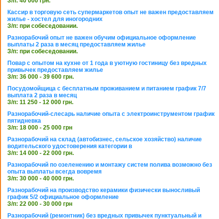
З/п: 40 000 грн.
Кассир в торговую сеть супермаркетов опыт не важен предоставляем
жилье - хостел для иногородних
З/п: при собеседовании.
Разнорабочий опыт не важен обучим официальное оформление
выплаты 2 раза в месяц предоставляем жилье
З/п: при собеседовании.
Повар с опытом на кухне от 1 года в уютную гостиницу без вредных
привычек предоставляем жилье
З/п: 36 000 - 39 600 грн.
Посудомойщица с бесплатным проживанием и питанием график 7/7
выплата 2 раза в месяц
З/п: 11 250 - 12 000 грн.
Разнорабочий-слесарь наличие опыта с электроинструментом график
пятидневка
З/п: 18 000 - 25 000 грн
Разнорабочий на склад (автобизнес, сельское хозяйство) наличие
водительского удостоверения категории в
З/п: 14 000 - 22 000 грн.
Разнорабочий по озеленению и монтажу систем полива возможно без
опыта выплаты всегда вовремя
З/п: 30 000 - 40 000 грн.
Разнорабочий на производство керамики физически выносливый
график 5/2 официальное оформление
З/п: 22 000 - 30 000 грн
Разнорабочий (ремонтник) без вредных привычек пунктуальный и