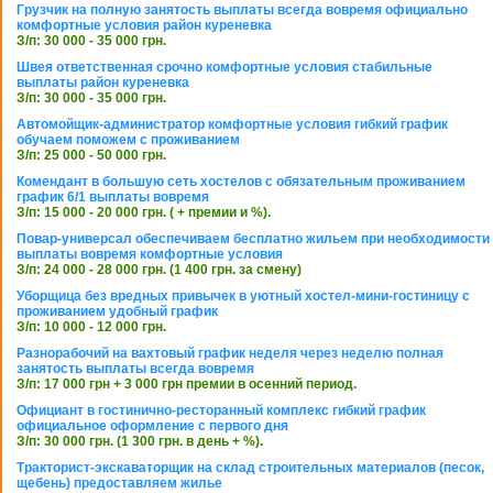
Грузчик на полную занятость выплаты всегда вовремя официально
комфортные условия район куреневка
З/п: 30 000 - 35 000 грн.
Швея ответственная срочно комфортные условия стабильные
выплаты район куреневка
З/п: 30 000 - 35 000 грн.
Автомойщик-администратор комфортные условия гибкий график
обучаем поможем с проживанием
З/п: 25 000 - 50 000 грн.
Комендант в большую сеть хостелов с обязательным проживанием
график 6/1 выплаты вовремя
З/п: 15 000 - 20 000 грн. ( + премии и %).
Повар-универсал обеспечиваем бесплатно жильем при необходимости
выплаты вовремя комфортные условия
З/п: 24 000 - 28 000 грн. (1 400 грн. за смену)
Уборщица без вредных привычек в уютный хостел-мини-гостиницу с
проживанием удобный график
З/п: 10 000 - 12 000 грн.
Разнорабочий на вахтовый график неделя через неделю полная
занятость выплаты всегда вовремя
З/п: 17 000 грн + 3 000 грн премии в осенний период.
Официант в гостинично-ресторанный комплекс гибкий график
официальное оформление с первого дня
З/п: 30 000 грн. (1 300 грн. в день + %).
Тракторист-экскаваторщик на склад строительных материалов (песок,
щебень) предоставляем жилье