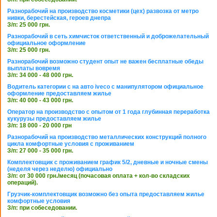
Разнорабочий на производство косметики (цех) развозка от метро
нивки, берестейская, героев днепра
З/п: 25 000 грн.
Разнорабочий в сеть химчисток ответственный и доброжелательный
официальное оформление
З/п: 25 000 грн.
Разнорабочий возможно студент опыт не важен бесплатные обеды
выплаты вовремя
З/п: 34 000 - 48 000 грн.
Водитель категории с на авто iveco с манипулятором официальное
оформление предоставляем жилье
З/п: 40 000 - 43 000 грн.
Оператор на производство с опытом от 1 года глубинная переработка
кукурузы предоставляем жилье
З/п: 18 000 - 20 000 грн
Разнорабочий на производство металлических конструкций полного
цикла комфортные условия с проживанием
З/п: 27 000 - 35 000 грн.
Комплектовщик с проживанием график 5/2, дневные и ночные смены
(неделя через неделю) официально
З/п: от 30 000 грн./месяц (почасовая оплата + кол-во складских
операций).
Грузчик-комплектовщик возможно без опыта предоставляем жилье
комфортные условия
З/п: при собеседовании.