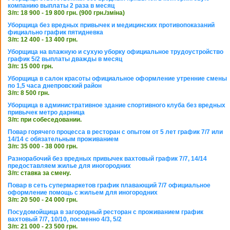
компанию выплаты 2 раза в месяц
З/п: 18 900 - 19 800 грн. (900 грн./зміна)
Уборщица без вредных привычек и медицинских противопоказаний
фициально график пятидневка
З/п: 12 400 - 13 400 грн.
Уборщица на влажную и сухую уборку официальное трудоустройство
график 5/2 выплаты дважды в месяц
З/п: 15 000 грн.
Уборщица в салон красоты официальное оформление утренние смены
по 1,5 часа днепровский район
З/п: 8 500 грн.
Уборщица в административное здание спортивного клуба без вредных
привычек метро дарница
З/п: при собеседовании.
Повар горячего процесса в ресторан с опытом от 5 лет график 7/7 или
14/14 с обязательным проживанием
З/п: 35 000 - 38 000 грн.
Разнорабочий без вредных привычек вахтовый график 7/7, 14/14
предоставляем жилье для иногородних
З/п: ставка за смену.
Повар в сеть супермаркетов график плавающий 7/7 официальное
оформление помощь с жильем для иногородних
З/п: 20 500 - 24 000 грн.
Посудомойщица в загородный ресторан с проживанием график
вахтовый 7/7, 10/10, посменно 4/3, 5/2
З/п: 21 000 - 23 500 грн.