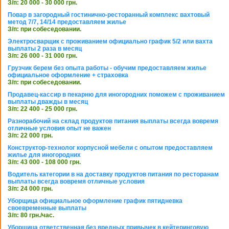
З/п: 20 000 - 30 000 грн.
Повар в загородный гостинично-ресторанный комплекс вахтовый
метод 7/7, 14/14 предоставляем жилье
З/п: при собеседовании.
Электросварщик с проживанием официально график 5/2 или вахта
выплаты 2 раза в месяц
З/п: 26 000 - 31 000 грн.
Грузчик берем без опыта работы - обучим предоставляем жилье
официальное оформление + страховка
З/п: при собеседовании.
Продавец-кассир в пекарню для иногородних поможем с проживанием
выплаты дважды в месяц
З/п: 22 400 - 25 000 грн.
Разнорабочий на склад продуктов питания выплаты всегда вовремя
отличные условия опыт не важен
З/п: 22 000 грн.
Конструктор-технолог корпусной мебели с опытом предоставляем
жилье для иногородних
З/п: 43 000 - 108 000 грн.
Водитель категории в на доставку продуктов питания по ресторанам
выплаты всегда вовремя отличные условия
З/п: 24 000 грн.
Уборщица официальное оформление график пятидневка
своевременные выплаты
З/п: 80 грн./час.
Уборщица ответственная без вредных привычек в кейтеринговую