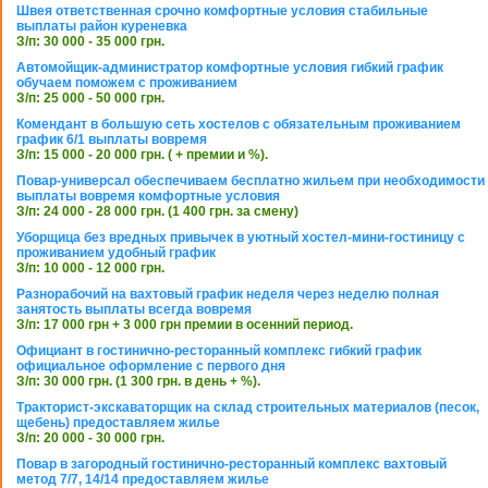
Швея ответственная срочно комфортные условия стабильные
выплаты район куреневка
З/п: 30 000 - 35 000 грн.
Автомойщик-администратор комфортные условия гибкий график
обучаем поможем с проживанием
З/п: 25 000 - 50 000 грн.
Комендант в большую сеть хостелов с обязательным проживанием
график 6/1 выплаты вовремя
З/п: 15 000 - 20 000 грн. ( + премии и %).
Повар-универсал обеспечиваем бесплатно жильем при необходимости
выплаты вовремя комфортные условия
З/п: 24 000 - 28 000 грн. (1 400 грн. за смену)
Уборщица без вредных привычек в уютный хостел-мини-гостиницу с
проживанием удобный график
З/п: 10 000 - 12 000 грн.
Разнорабочий на вахтовый график неделя через неделю полная
занятость выплаты всегда вовремя
З/п: 17 000 грн + 3 000 грн премии в осенний период.
Официант в гостинично-ресторанный комплекс гибкий график
официальное оформление с первого дня
З/п: 30 000 грн. (1 300 грн. в день + %).
Тракторист-экскаваторщик на склад строительных материалов (песок,
щебень) предоставляем жилье
З/п: 20 000 - 30 000 грн.
Повар в загородный гостинично-ресторанный комплекс вахтовый
метод 7/7, 14/14 предоставляем жилье