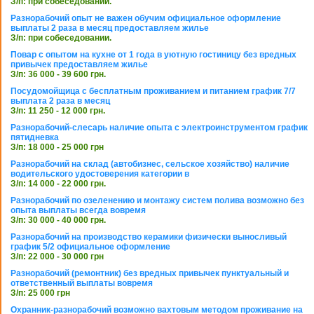
З/п: при собеседовании.
Разнорабочий опыт не важен обучим официальное оформление
выплаты 2 раза в месяц предоставляем жилье
З/п: при собеседовании.
Повар с опытом на кухне от 1 года в уютную гостиницу без вредных
привычек предоставляем жилье
З/п: 36 000 - 39 600 грн.
Посудомойщица с бесплатным проживанием и питанием график 7/7
выплата 2 раза в месяц
З/п: 11 250 - 12 000 грн.
Разнорабочий-слесарь наличие опыта с электроинструментом график
пятидневка
З/п: 18 000 - 25 000 грн
Разнорабочий на склад (автобизнес, сельское хозяйство) наличие
водительского удостоверения категории в
З/п: 14 000 - 22 000 грн.
Разнорабочий по озеленению и монтажу систем полива возможно без
опыта выплаты всегда вовремя
З/п: 30 000 - 40 000 грн.
Разнорабочий на производство керамики физически выносливый
график 5/2 официальное оформление
З/п: 22 000 - 30 000 грн
Разнорабочий (ремонтник) без вредных привычек пунктуальный и
ответственный выплаты вовремя
З/п: 25 000 грн
Охранник-разнорабочий возможно вахтовым методом проживание на