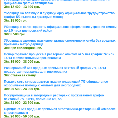
фициально график пятидневка
З/п: 12 400 - 13 400 грн.
Уборщица на влажную и сухую уборку официальное трудоустройство
график 5/2 выплаты дважды в месяц
З/п: 15 000 грн.
Уборщица в салон красоты официальное оформление утренние смены
по 1,5 часа днепровский район
З/п: 8 500 грн.
Уборщица в административное здание спортивного клуба без вредных
привычек метро дарница
З/п: при собеседовании.
Повар горячего процесса в ресторан с опытом от 5 лет график 7/7 или
14/14 с обязательным проживанием
З/п: 35 000 - 38 000 грн.
Разнорабочий без вредных привычек вахтовый график 7/7, 14/14
предоставляем жилье для иногородних
З/п: ставка за смену.
Повар в сеть супермаркетов график плавающий 7/7 официальное
оформление помощь с жильем для иногородних
З/п: 20 500 - 24 000 грн.
Посудомойщица в загородный ресторан с проживанием график
вахтовый 7/7, 10/10, посменно 4/3, 5/2
З/п: 21 000 - 23 500 грн.
Официант без вредных привычек в гостинично-ресторанный комплекс
с проживанием
З/п: 20 000 - 50 000 грн.