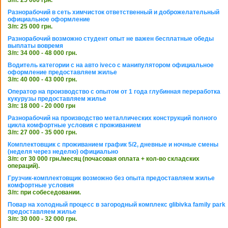
З/п: 25 000 грн.
Разнорабочий в сеть химчисток ответственный и доброжелательный
официальное оформление
З/п: 25 000 грн.
Разнорабочий возможно студент опыт не важен бесплатные обеды
выплаты вовремя
З/п: 34 000 - 48 000 грн.
Водитель категории с на авто iveco с манипулятором официальное
оформление предоставляем жилье
З/п: 40 000 - 43 000 грн.
Оператор на производство с опытом от 1 года глубинная переработка
кукурузы предоставляем жилье
З/п: 18 000 - 20 000 грн
Разнорабочий на производство металлических конструкций полного
цикла комфортные условия с проживанием
З/п: 27 000 - 35 000 грн.
Комплектовщик с проживанием график 5/2, дневные и ночные смены
(неделя через неделю) официально
З/п: от 30 000 грн./месяц (почасовая оплата + кол-во складских
операций).
Грузчик-комплектовщик возможно без опыта предоставляем жилье
комфортные условия
З/п: при собеседовании.
Повар на холодный процесс в загородный комплекс glibivka family park
предоставляем жилье
З/п: 30 000 - 32 000 грн.