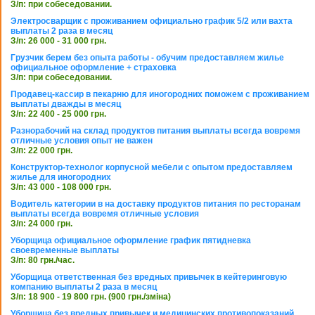
З/п: при собеседовании.
Электросварщик с проживанием официально график 5/2 или вахта
выплаты 2 раза в месяц
З/п: 26 000 - 31 000 грн.
Грузчик берем без опыта работы - обучим предоставляем жилье
официальное оформление + страховка
З/п: при собеседовании.
Продавец-кассир в пекарню для иногородних поможем с проживанием
выплаты дважды в месяц
З/п: 22 400 - 25 000 грн.
Разнорабочий на склад продуктов питания выплаты всегда вовремя
отличные условия опыт не важен
З/п: 22 000 грн.
Конструктор-технолог корпусной мебели с опытом предоставляем
жилье для иногородних
З/п: 43 000 - 108 000 грн.
Водитель категории в на доставку продуктов питания по ресторанам
выплаты всегда вовремя отличные условия
З/п: 24 000 грн.
Уборщица официальное оформление график пятидневка
своевременные выплаты
З/п: 80 грн./час.
Уборщица ответственная без вредных привычек в кейтеринговую
компанию выплаты 2 раза в месяц
З/п: 18 900 - 19 800 грн. (900 грн./зміна)
Уборщица без вредных привычек и медицинских противопоказаний