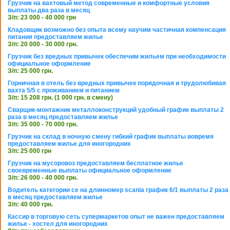
Грузчик на вахтовый метод современные и комфортные условия
выплаты два раза в месяц
З/п: 23 000 - 40 000 грн
Кладовщик возможно без опыта всему научим частичная компенсация
питания предоставляем жилье
З/п: 20 000 - 30 000 грн.
Грузчик без вредных привычек обеспечим жильем при необходимости
официальное оформление
З/п: 25 000 грн.
Горничная в отель без вредных привычек порядочная и трудолюбивая
вахта 5/5 с проживанием и питанием
З/п: 15 208 грн. (1 000 грн. в смену)
Сварщик-монтажник металлоконструкций удобный график выплаты 2
раза в месяц предоставляем жилье
З/п: 35 000 - 70 000 грн.
Грузчик на склад в ночную смену гибкий график выплаты вовремя
предоставляем жилье для иногородних
З/п: 25 000 грн
Грузчик на мусоровоз предоставляем бесплатное жилье
своевременные выплаты официальное оформление
З/п: 26 000 - 40 000 грн.
Водитель категории се на длинномер scania график 6/1 выплаты 2 раза
в месяц предоставляем жилье
З/п: 40 000 грн.
Кассир в торговую сеть супермаркетов опыт не важен предоставляем
жилье - хостел для иногородних