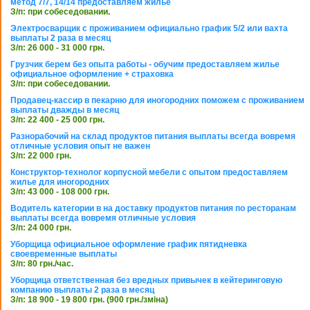
метод 7/7, 14/14 предоставляем жилье
З/п: при собеседовании.
Электросварщик с проживанием официально график 5/2 или вахта
выплаты 2 раза в месяц
З/п: 26 000 - 31 000 грн.
Грузчик берем без опыта работы - обучим предоставляем жилье
официальное оформление + страховка
З/п: при собеседовании.
Продавец-кассир в пекарню для иногородних поможем с проживанием
выплаты дважды в месяц
З/п: 22 400 - 25 000 грн.
Разнорабочий на склад продуктов питания выплаты всегда вовремя
отличные условия опыт не важен
З/п: 22 000 грн.
Конструктор-технолог корпусной мебели с опытом предоставляем
жилье для иногородних
З/п: 43 000 - 108 000 грн.
Водитель категории в на доставку продуктов питания по ресторанам
выплаты всегда вовремя отличные условия
З/п: 24 000 грн.
Уборщица официальное оформление график пятидневка
своевременные выплаты
З/п: 80 грн./час.
Уборщица ответственная без вредных привычек в кейтеринговую
компанию выплаты 2 раза в месяц
З/п: 18 900 - 19 800 грн. (900 грн./зміна)