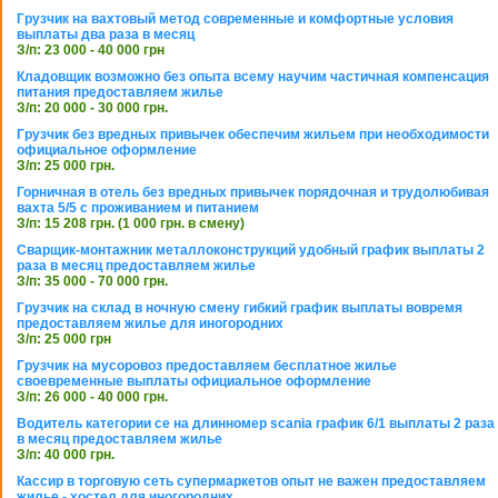
Грузчик на вахтовый метод современные и комфортные условия
выплаты два раза в месяц
З/п: 23 000 - 40 000 грн
Кладовщик возможно без опыта всему научим частичная компенсация
питания предоставляем жилье
З/п: 20 000 - 30 000 грн.
Грузчик без вредных привычек обеспечим жильем при необходимости
официальное оформление
З/п: 25 000 грн.
Горничная в отель без вредных привычек порядочная и трудолюбивая
вахта 5/5 с проживанием и питанием
З/п: 15 208 грн. (1 000 грн. в смену)
Сварщик-монтажник металлоконструкций удобный график выплаты 2
раза в месяц предоставляем жилье
З/п: 35 000 - 70 000 грн.
Грузчик на склад в ночную смену гибкий график выплаты вовремя
предоставляем жилье для иногородних
З/п: 25 000 грн
Грузчик на мусоровоз предоставляем бесплатное жилье
своевременные выплаты официальное оформление
З/п: 26 000 - 40 000 грн.
Водитель категории се на длинномер scania график 6/1 выплаты 2 раза
в месяц предоставляем жилье
З/п: 40 000 грн.
Кассир в торговую сеть супермаркетов опыт не важен предоставляем
жилье - хостел для иногородних