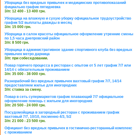
Уборщица без вредных привычек и медицинских противопоказаний
фициально график пятидневка
З/п: 12 400 - 13 400 грн.
Уборщица на влажную и сухую уборку официальное трудоустройство
график 5/2 выплаты дважды в месяц
З/п: 15 000 грн.
Уборщица в салон красоты официальное оформление утренние смены
по 1,5 часа днепровский район
З/п: 8 500 грн.
Уборщица в административное здание спортивного клуба без вредных
привычек метро дарница
З/п: при собеседовании.
Повар горячего процесса в ресторан с опытом от 5 лет график 7/7 или
14/14 с обязательным проживанием
З/п: 35 000 - 38 000 грн.
Разнорабочий без вредных привычек вахтовый график 7/7, 14/14
предоставляем жилье для иногородних
З/п: ставка за смену.
Повар в сеть супермаркетов график плавающий 7/7 официальное
оформление помощь с жильем для иногородних
З/п: 20 500 - 24 000 грн.
Посудомойщица в загородный ресторан с проживанием график
вахтовый 7/7, 10/10, посменно 4/3, 5/2
З/п: 21 000 - 23 500 грн.
Официант без вредных привычек в гостинично-ресторанный комплекс
с проживанием