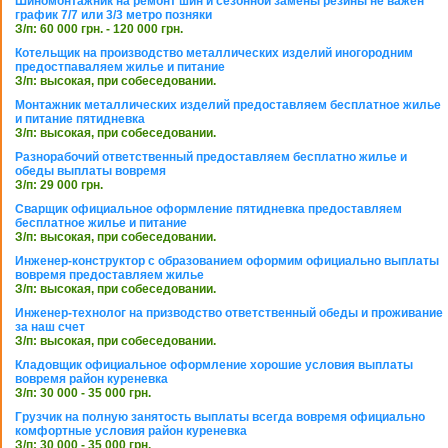
Шиномонтажник на ремонт шин и сезонной замены резины не важен
график 7/7 или 3/3 метро позняки
З/п: 60 000 грн. - 120 000 грн.
Котельщик на производство металлических изделий иногородним
предостпаваляем жилье и питание
З/п: высокая, при собеседовании.
Монтажник металлических изделий предоставляем бесплатное жилье
и питание пятидневка
З/п: высокая, при собеседовании.
Разнорабочий ответственный предоставляем бесплатно жилье и
обеды выплаты вовремя
З/п: 29 000 грн.
Сварщик официальное оформление пятидневка предоставляем
бесплатное жилье и питание
З/п: высокая, при собеседовании.
Инженер-конструктор с образованием оформим официально выплаты
вовремя предоставляем жилье
З/п: высокая, при собеседовании.
Инженер-технолог на призводство ответственный обеды и проживание
за наш счет
З/п: высокая, при собеседовании.
Кладовщик официальное оформление хорошие условия выплаты
вовремя район куреневка
З/п: 30 000 - 35 000 грн.
Грузчик на полную занятость выплаты всегда вовремя официально
комфортные условия район куреневка
З/п: 30 000 - 35 000 грн.