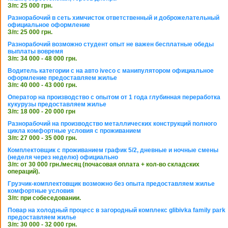
З/п: 25 000 грн.
Разнорабочий в сеть химчисток ответственный и доброжелательный
официальное оформление
З/п: 25 000 грн.
Разнорабочий возможно студент опыт не важен бесплатные обеды
выплаты вовремя
З/п: 34 000 - 48 000 грн.
Водитель категории с на авто iveco с манипулятором официальное
оформление предоставляем жилье
З/п: 40 000 - 43 000 грн.
Оператор на производство с опытом от 1 года глубинная переработка
кукурузы предоставляем жилье
З/п: 18 000 - 20 000 грн
Разнорабочий на производство металлических конструкций полного
цикла комфортные условия с проживанием
З/п: 27 000 - 35 000 грн.
Комплектовщик с проживанием график 5/2, дневные и ночные смены
(неделя через неделю) официально
З/п: от 30 000 грн./месяц (почасовая оплата + кол-во складских
операций).
Грузчик-комплектовщик возможно без опыта предоставляем жилье
комфортные условия
З/п: при собеседовании.
Повар на холодный процесс в загородный комплекс glibivka family park
предоставляем жилье
З/п: 30 000 - 32 000 грн.