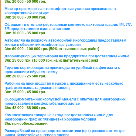
З/п: 20 000 - 50 000 грн.
Мастер-приемщик на сто комфортные условия проживание в
корпоративной квартире
З/п: 10 000 - 30 000 грн.
Официант в отельно-ресторанный комплекс вахтовый график 4/4, 7/7,
5/5 предоставляем жилье и питание
З/п: 30 000 - 35 000 грн.
Автомаляр на покраску автомобилей иногородним предоставляем
жилье в общежитии комфортные условия
З/п: 60 000 - 100 000 грн. (50% от выполненых работ)
Дворник-уборщик территории на предприятие предоставляем жилье
З/п: 15 000 грн. (10 000 грн. на испытательный срок)
Грузчик-сортировщик на производство удобный график вахта с
проживанием обучаем всему
З/п: 20 000 - 25 500 грн.
Рабочий на производство мешков с проживанием есть несколько
графиков выплата дважды в месяц
З/п: 15 000 - 45 000 грн.
Сборщик-монтажник корпусной мебели с опытом для иногородних
предоставляем комфортабельное жилье
З/п: 42 000 - 88 000 грн.
Комплектовщик товара на склад предоставляем жилье для
иногородних график пятидневка хорошие условия
З/п: при собеседовании.
Разнорабочий на производство косметики (цех) развозка от метро
нивки, берестейская, героев днепра