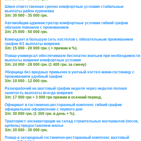
Швея ответственная срочно комфортные условия стабильные
выплаты район куреневка
З/п: 30 000 - 35 000 грн.
Автомойщик-администратор комфортные условия гибкий график
обучаем поможем с проживанием
З/п: 25 000 - 50 000 грн.
Комендант в большую сеть хостелов с обязательным проживанием
график 6/1 выплаты вовремя
З/п: 15 000 - 20 000 грн. ( + премии и %).
Повар-универсал обеспечиваем бесплатно жильем при необходимости
выплаты вовремя комфортные условия
З/п: 24 000 - 28 000 грн. (1 400 грн. за смену)
Уборщица без вредных привычек в уютный хостел-мини-гостиницу с
проживанием удобный график
З/п: 10 000 - 12 000 грн.
Разнорабочий на вахтовый график неделя через неделю полная
занятость выплаты всегда вовремя
З/п: 17 000 грн + 3 000 грн премии в осенний период.
Официант в гостинично-ресторанный комплекс гибкий график
официальное оформление с первого дня
З/п: 30 000 грн. (1 300 грн. в день + %).
Тракторист-экскаваторщик на склад строительных материалов (песок,
щебень) предоставляем жилье
З/п: 20 000 - 30 000 грн.
Повар в загородный гостинично-ресторанный комплекс вахтовый