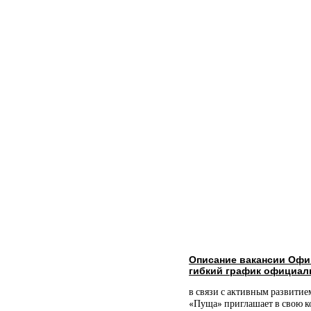
Описание вакансии Офи
гибкий график официал
в связи с активным развитие
«Пуща» приглашает в свою к