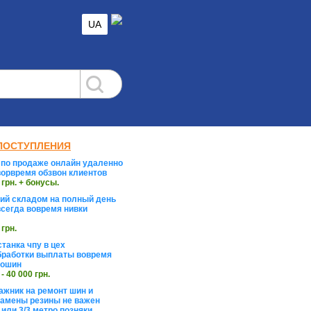
UA
ПОСТУПЛЕНИЯ
по продаже онлайн удаленно
орвремя обзвон клиентов
 грн. + бонусы.
й складом на полный день
сегда вовремя нивки
 грн.
танка чпу в цех
работки выплаты вовремя
тошин
 - 40 000 грн.
жник на ремонт шин и
замены резины не важен
 или 3/3 метро позняки