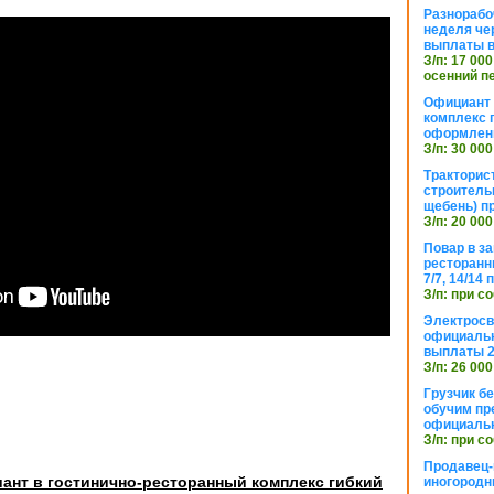
Разнорабо
неделя че
выплаты в
З/п: 17 000
осенний п
Официант 
комплекс 
оформлени
З/п: 30 000
Тракторис
строитель
щебень) п
З/п: 20 000
Повар в з
ресторанн
7/7, 14/14
З/п: при с
Электросв
официальн
выплаты 2
З/п: 26 000
Грузчик бе
обучим пр
официальн
З/п: при с
Продавец-
ант в гостинично-ресторанный комплекс гибкий
иногородн