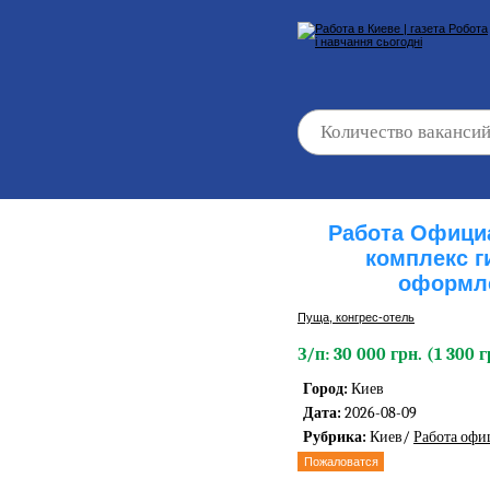
Работа Официа
комплекс г
оформле
Пуща, конгреc-отель
З/п: 30 000 грн. (1 300 г
Город:
Киев
Дата:
2026-08-09
Рубрика:
Киев/
Работа офи
Пожаловатся