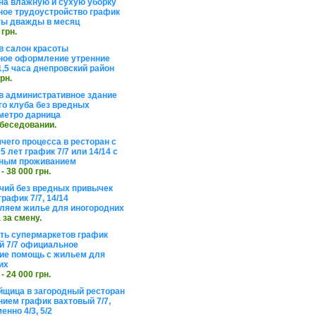
на влажную и сухую уборку
ое трудоустройство график
ты дважды в месяц
 грн.
в салон красоты
ое оформление утренние
1,5 часа днепровский район
грн.
в административное здание
го клуба без вредных
метро дарница
обеседовании.
чего процесса в ресторан с
5 лет график 7/7 или 14/14 с
ьным проживанием
 - 38 000 грн.
чий без вредных привычек
рафик 7/7, 14/14
ляем жилье для иногородних
а за смену.
еть супермаркетов график
 7/7 официальное
е помощь с жильем для
их
 - 24 000 грн.
щица в загородный ресторан
нием график вахтовый 7/7,
енно 4/3, 5/2