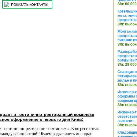
З/п: 60 000
ПОКАЗАТЬ КОНТАНТЫ
Котельщик
металличе
предостпа
З/п: высок
Монтажник
предостав
питание п
З/п: высок
Разнорабо
предостав
обеды вы
З/п: 29 000
Сварщик 
пятидневк
жилье и п
З/п: высок
Инженер-к
оформим 
вовремя п
З/п: высок
Инженер-т
циант в гостинично-ресторанный комплекс
ответстве
ьное оформление с первого дня Киев:
наш счет
З/п: высок
м гостинично-ресторанного комплекса Конгресс-отель
Кладовщи
оманду официантов!!! Будем рады видеть молодых
хорошие у