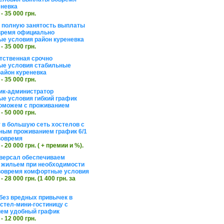
еневка
 - 35 000 грн.
а полную занятость выплаты
время официально
е условия район куреневка
 - 35 000 грн.
тственная срочно
е условия стабильные
айон куреневка
 - 35 000 грн.
ик-администратор
е условия гибкий график
оможем с проживанием
 - 50 000 грн.
 в большую сеть хостелов с
ным проживанием график 6/1
вовремя
 - 20 000 грн. ( + премии и %).
версал обеспечиваем
 жильем при необходимости
вовремя комфортные условия
 - 28 000 грн. (1 400 грн. за
без вредных привычек в
стел-мини-гостиницу с
ем удобный график
 - 12 000 грн.