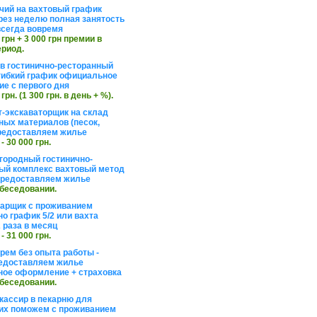
чий на вахтовый график
рез неделю полная занятость
сегда вовремя
 грн + 3 000 грн премии в
ериод.
в гостинично-ресторанный
гибкий график официальное
е с первого дня
 грн. (1 300 грн. в день + %).
т-экскаваторщик на склад
ных материалов (песок,
редоставляем жилье
 - 30 000 грн.
агородный гостинично-
ый комплекс вахтовый метод
 предоставляем жилье
обеседовании.
арщик с проживанием
о график 5/2 или вахта
 раза в месяц
 - 31 000 грн.
рем без опыта работы -
едоставляем жилье
ое оформление + страховка
обеседовании.
кассир в пекарню для
их поможем с проживанием