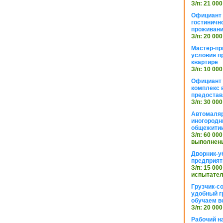
З/п: 21 000
Официант 
гостиничн
проживан
З/п: 20 000
Мастер-пр
условия п
квартире
З/п: 10 000
Официант 
комплекс в
предостав
З/п: 30 000
Автомаляр
иногородн
общежити
З/п: 60 000
выполнены
Дворник-у
предприят
З/п: 15 000
испытател
Грузчик-с
удобный г
обучаем в
З/п: 20 000
Рабочий н