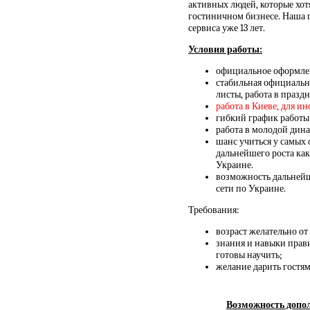
активных людей, которые хот
гостиничном бизнесе. Наша 
сервиса уже 13 лет.
Условия работы:
официальное оформлен
стабильная официальна
листы, работа в празд
работа в Киеве, для и
гибкий график работы
работа в молодой дин
шанс учиться у самых
дальнейшего роста как
Украине.
возможность дальнейше
сети по Украине.
Требования:
возраст желательно от 
знания и навыки прави
готовы научить;
желание дарить гостя
Возможность допол