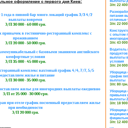
выплаты 
льное оформление с первого дня Киев:
З/п: 22 400
Разнорабо
1 года в пивной бар много локаций график 3/3 4/2
питания в
выплаты вовремя
отличные 
З/п: 22 000
З/П 30 000 - 60 000 грн.
Конструкт
 привычек в гостинично-ресторанный комплекс с
с опытом 
проживанием
иногородн
З/п: 43 000
З/П 20 000 - 50 000 грн.
Водитель 
коммуникабельный с базовыми знаниями английского
продуктов
комфортные условия
выплаты в
З/П 35 000 - 45 000 грн.
условия
З/п: 24 000
сторанный комплекс вахтовый график 4/4, 7/7, 5/5
Уборщица
редоставляем жилье и питание
график пя
З/П 30 000 - 35 000 грн.
выплаты
З/п: 80 грн
оставляем жилье для иногородних выплаты ежедневно
Уборщица 
З/П от 25 000 - 30 000 грн.
привычек 
выплаты 2
ан при отеле график посменный предоставляем жилье
З/п: 18 900
при необходимости
Уборщица 
З/П 20 000 грн.
медицинск
фициально
З/п: 12 400