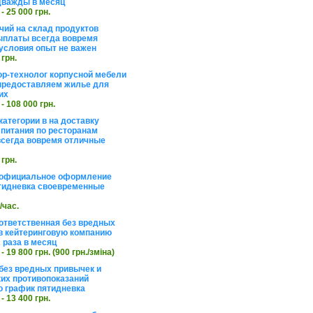
дважды в месяц
 - 25 000 грн.
чий на склад продуктов
ыплаты всегда вовремя
условия опыт не важен
 грн.
ор-технолог корпусной мебели
предоставляем жилье для
их
 - 108 000 грн.
категории в на доставку
 питания по ресторанам
сегда вовремя отличные
 грн.
 официальное оформление
тидневка своевременные
./час.
ответственная без вредных
в кейтеринговую компанию
 раза в месяц
 - 19 800 грн. (900 грн./зміна)
без вредных привычек и
их противопоказаний
 график пятидневка
 - 13 400 грн.