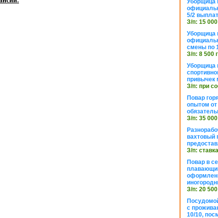
ансии:
Уборщица 
официальн
5/2 выпла
З/п: 15 000
Уборщица 
официальн
смены по 
З/п: 8 500 
Уборщица 
спортивно
привычек 
З/п: при с
Повар горя
опытом от 
обязател
З/п: 35 000
Разнорабо
вахтовый г
предостав
З/п: ставк
Повар в с
плавающий
оформлени
иногородн
З/п: 20 500
Посудомой
с прожива
10/10, посм