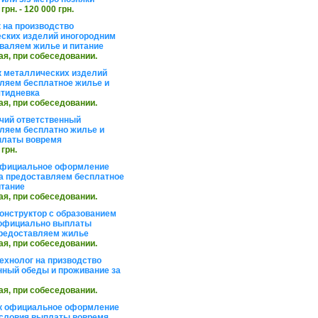
 грн. - 120 000 грн.
 на производство
ских изделий иногородним
валяем жилье и питание
ая, при собеседовании.
 металлических изделий
ляем бесплатное жилье и
ятидневка
ая, при собеседовании.
чий ответственный
ляем бесплатно жилье и
платы вовремя
 грн.
официальное оформление
а предоставляем бесплатное
итание
ая, при собеседовании.
онструктор с образованием
официально выплаты
редоставляем жилье
ая, при собеседовании.
ехнолог на призводство
нный обеды и проживание за
ая, при собеседовании.
к официальное оформление
словия выплаты вовремя