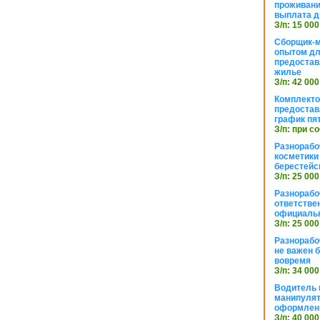
проживани
выплата д
З/п: 15 000
Сборщик-м
опытом дл
предоста
жилье
З/п: 42 000
Комплекто
предостав
график пя
З/п: при с
Разнорабо
косметики 
берестейс
З/п: 25 000
Разнорабо
ответстве
официаль
З/п: 25 000
Разнорабо
не важен 
вовремя
З/п: 34 000
Водитель к
манипуля
оформлен
З/п: 40 000