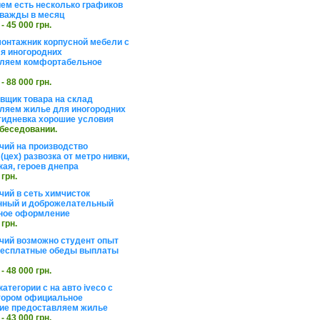
ем есть несколько графиков
важды в месяц
 - 45 000 грн.
онтажник корпусной мебели с
я иногородних
вляем комфортабельное
 - 88 000 грн.
вщик товара на склад
ляем жилье для иногородних
тидневка хорошие условия
обеседовании.
чий на производство
(цех) развозка от метро нивки,
кая, героев днепра
 грн.
чий в сеть химчисток
нный и доброжелательный
ное оформление
 грн.
чий возможно студент опыт
бесплатные обеды выплаты
 - 48 000 грн.
атегории с на авто iveco с
тором официальное
ие предоставляем жилье
 - 43 000 грн.