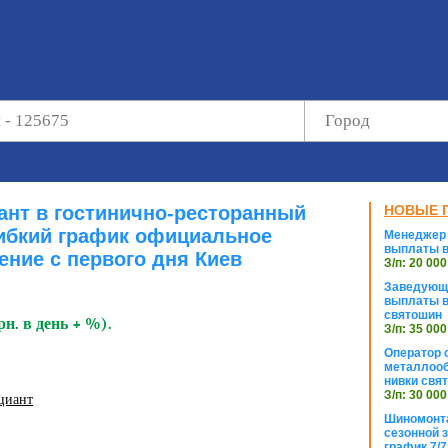
нт в гостинично-ресторанный
НОВЫЕ 
ибкий график официальное
Менеджер 
выплаты в
ние с первого дня Киев
З/п: 20 000
Заведующи
выплаты в
святошин
рн. в день + %).
З/п: 35 000
Оператор с
металлооб
нивки свя
З/п: 30 000
циант
Шиномонта
сезонной 
график 7/7