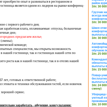
ят приобрести опыт и развиваться в ресторанном и
район кур
гостиница является одним из лидеров на рынке конференц-
З/п: 30 000
Грузчик н
всегда во
комфортны
З/п: 30 000
ие с первого рабочего дня;
Швея отве
я заработная плата, оплачиваемые: отпуска, больничные
комфортны
ничные дни;
выплаты р
ногородних предлагаем жилье;
З/п: 30 000
 (смены);
Автомойщ
амической команде;
комфортны
 опытных специалистов, мы открыты возможность
обучаем п
 в нашей гостинице, так и гостиницах нашей сети по
З/п: 25 000
Комендант
го роста как в нашей гостинице, так и в отелях нашей
обязатель
выплаты 
З/п: 15 000
Повар-уни
бесплатно
17 лет, готовых к ответственной работе;
выплаты 
л этикета и техники обслуживания гостей, если новичок
З/п: 24 000
смену)
м хороший сервис.
Уборщица 
уютный хо
проживани
З/п: 10 000
нительно заработать - обучение, консультации: