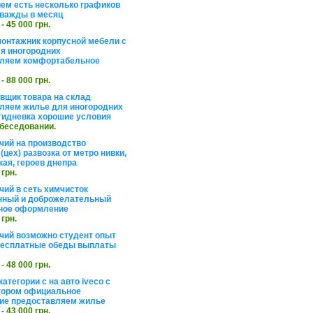
ем есть несколько графиков
важды в месяц
 - 45 000 грн.
онтажник корпусной мебели с
я иногородних
вляем комфортабельное
 - 88 000 грн.
вщик товара на склад
ляем жилье для иногородних
тидневка хорошие условия
обеседовании.
чий на производство
(цех) развозка от метро нивки,
кая, героев днепра
 грн.
чий в сеть химчисток
нный и доброжелательный
ное оформление
 грн.
чий возможно студент опыт
бесплатные обеды выплаты
 - 48 000 грн.
атегории с на авто iveco с
тором официальное
ие предоставляем жилье
 - 43 000 грн.