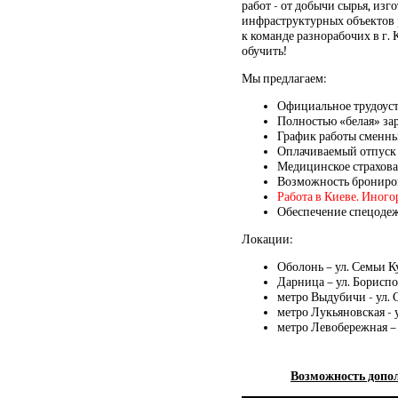
работ - от добычи сырья, из
инфраструктурных объектов 
к команде разнорабочих в г. 
обучить!
Мы предлагаем:
Официальное трудоуст
Полностью «белая» зарп
График работы сменн
Оплачиваемый отпуск 
Медицинское страхов
Возможность брониро
Работа в Киеве. Иног
Обеспечение спецоде
Локации:
Оболонь – ул. Семьи К
Дарница – ул. Бориспо
метро Выдубичи - ул. 
метро Лукьяновская - 
метро Левобережная – у
Возможность допол