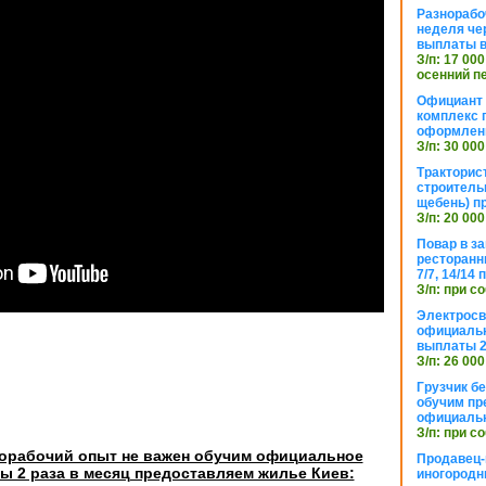
Разнорабо
неделя че
выплаты в
З/п: 17 000
осенний п
Официант 
комплекс 
оформлени
З/п: 30 000
Тракторис
строитель
щебень) п
З/п: 20 000
Повар в з
ресторанн
7/7, 14/14
З/п: при с
Электросв
официальн
выплаты 2
З/п: 26 000
Грузчик бе
обучим пр
официальн
З/п: при с
орабочий опыт не важен обучим официальное
Продавец-
 2 раза в месяц предоставляем жилье Киев:
иногородн