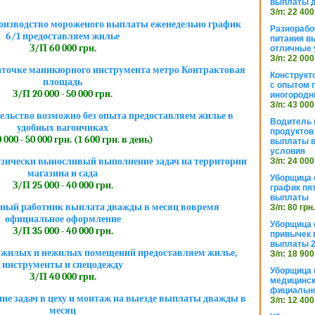
выплаты 
З/п: 22 400
роизводство мороженого выплаты еженедельно график
Разнорабо
6/1 предоставляем жилье
питания в
З/П 60 000 грн.
отличные 
З/п: 22 000
заточке маникюрного инструмента метро Контрактовая
Конструкт
площадь
с опытом 
З/П 20 000 - 50 000 грн.
иногородн
З/п: 43 000
ельство возможно без опыта предоставляем жилье в
Водитель 
удобных вагончиках
продуктов
 000 - 50 000 грн. (1 600 грн. в день)
выплаты в
условия
зически выносливый выполнение задач на территории
З/п: 24 000
магазина и сада
Уборщица
З/П 25 000 - 40 000 грн.
график пя
выплаты
ный работник выплата дважды в месяц вовремя
З/п: 80 грн
официальное оформление
Уборщица 
З/П 35 000 - 40 000 грн.
привычек 
выплаты 2
 жилых и нежилых помещений предоставляем жилье,
З/п: 18 900
инструменты и спецодежду
Уборщица 
З/П 40 000 грн.
медицинск
фициально
ие задач в цеху и монтаж на выезде выплаты дважды в
З/п: 12 400
месяц