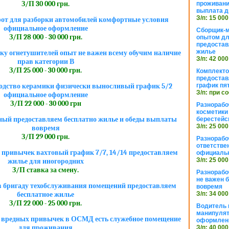
З/П 30 000 грн.
проживани
выплата д
З/п: 15 000
от для разборки автомобилей комфортные условия
официальное оформление
Сборщик-м
З/П 28 000 - 30 000 грн.
опытом дл
предоста
жилье
ку огнетушителей опыт не важен всему обучим наличие
З/п: 42 000
прав категории В
З/П 25 000 - 30 000 грн.
Комплекто
предостав
график пя
одство керамики физически выносливый график 5/2
З/п: при с
официальное оформление
З/П 22 000 - 30 000 грн
Разнорабо
косметики 
ный предоставляем бесплатно жилье и обеды выплаты
берестейс
З/п: 25 000
вовремя
З/П 29 000 грн.
Разнорабо
ответстве
 привычек вахтовый график 7/7, 14/14 предоставляем
официаль
З/п: 25 000
жилье для иногородних
З/П ставка за смену.
Разнорабо
не важен 
в бригаду техобслуживания помещений предоставляем
вовремя
З/п: 34 000
бесплатное жилье
З/П 22 000 - 25 000 грн.
Водитель к
манипуля
з вредных привычек в ОСМД есть служебное помещение
оформлен
для проживания
З/п: 40 000