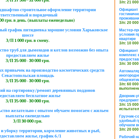
З/П 27 500 - 32 000 грн.
З/п: 21 000
ндшафтно-строительное оформление территории
Официант 
гостиничн
ответственный и порядочный
проживан
600 грн. в день. (выплаты еженедельно)
З/п: 20 000
ный график пятидневка хорошие условия Харьковское
Мастер-пр
условия п
шоссе
квартире
З/П 1 000 грн. в смену.
З/п: 10 000
ство труб для дымоходов и котлов возможно без опыта
Официант 
комплекс в
предоставляем жилье
предостав
З/П 25 000 - 30 000 грн.
З/п: 30 000
ых привычек на производство косметических средств
Автомаляр
Севастопольская площадь
иногородн
общежити
З/П 25 000 - 30 000 грн.
З/п: 60 000
выполнены
ий на сортировку/ремонт деревянных поддонов
едоставляем бесплатное жилье
Дворник-у
предприят
З/П 25 000 - 30 000 грн.
З/п: 15 000
испытател
ьство желательно с опытом обучаем помогаем с жильем
выплаты еженедельно
Грузчик-с
удобный г
З/П 30 000 грн.
обучаем в
З/п: 20 000
 и уборку территории, кормление животных и рыб,
едоставляем жилье, график 6/1
Рабочий н