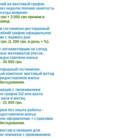
чий на вахтовый график
рез неделю полная занятость
сегда вовремя
 грн + 3 000 грн премии в
ериод.
в гостинично-ресторанный
гибкий график официальное
е с первого дня
 грн. (1 300 грн. в день + %).
т-экскаваторщик на склад
ных материалов (песок,
редоставляем жилье
 - 30 000 грн.
агородный гостинично-
ый комплекс вахтовый метод
 предоставляем жилье
обеседовании.
арщик с проживанием
о график 5/2 или вахта
 раза в месяц
 - 31 000 грн.
рем без опыта работы -
едоставляем жилье
ое оформление + страховка
обеседовании.
кассир в пекарню для
их поможем с проживанием