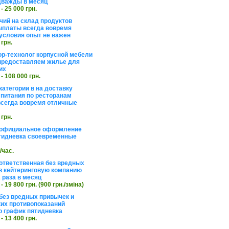
дважды в месяц
 - 25 000 грн.
чий на склад продуктов
ыплаты всегда вовремя
условия опыт не важен
 грн.
ор-технолог корпусной мебели
предоставляем жилье для
их
 - 108 000 грн.
категории в на доставку
 питания по ресторанам
сегда вовремя отличные
 грн.
 официальное оформление
тидневка своевременные
./час.
ответственная без вредных
в кейтеринговую компанию
 раза в месяц
 - 19 800 грн. (900 грн./зміна)
без вредных привычек и
их противопоказаний
 график пятидневка
 - 13 400 грн.