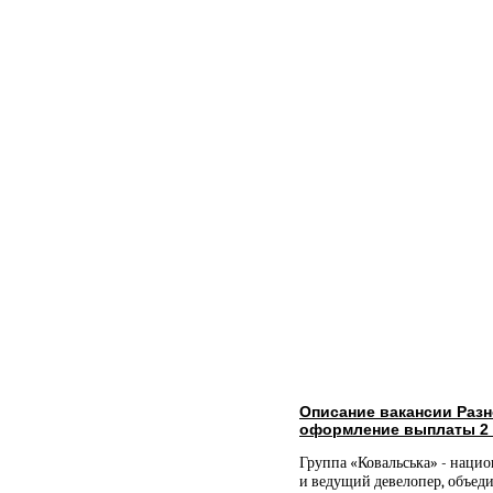
Описание вакансии Раз
оформление выплаты 2 
Группа «Ковальська» - наци
и ведущий девелопер, объе