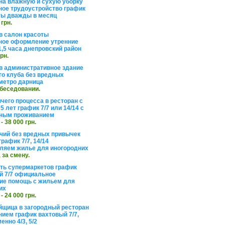
на влажную и сухую уборку
ое трудоустройство график
ты дважды в месяц
 грн.
в салон красоты
ое оформление утренние
1,5 часа днепровский район
грн.
в административное здание
го клуба без вредных
метро дарница
обеседовании.
чего процесса в ресторан с
5 лет график 7/7 или 14/14 с
ьным проживанием
 - 38 000 грн.
чий без вредных привычек
рафик 7/7, 14/14
ляем жилье для иногородних
а за смену.
еть супермаркетов график
 7/7 официальное
е помощь с жильем для
их
 - 24 000 грн.
щица в загородный ресторан
нием график вахтовый 7/7,
енно 4/3, 5/2