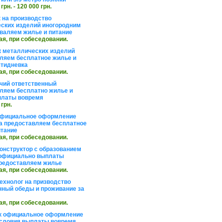
 грн. - 120 000 грн.
 на производство
ских изделий иногородним
валяем жилье и питание
ая, при собеседовании.
 металлических изделий
ляем бесплатное жилье и
ятидневка
ая, при собеседовании.
чий ответственный
ляем бесплатно жилье и
платы вовремя
 грн.
официальное оформление
а предоставляем бесплатное
итание
ая, при собеседовании.
онструктор с образованием
официально выплаты
редоставляем жилье
ая, при собеседовании.
ехнолог на призводство
нный обеды и проживание за
ая, при собеседовании.
к официальное оформление
словия выплаты вовремя