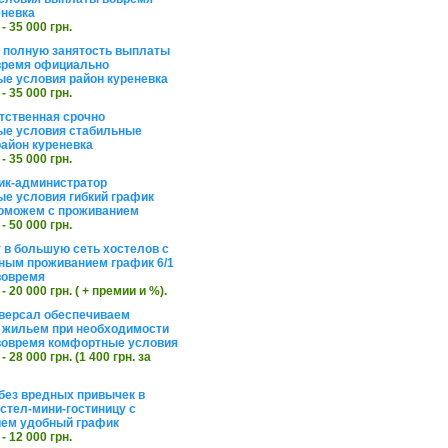
еневка
 - 35 000 грн.
а полную занятость выплаты
время официально
е условия район куреневка
 - 35 000 грн.
тственная срочно
е условия стабильные
айон куреневка
 - 35 000 грн.
ик-администратор
е условия гибкий график
оможем с проживанием
 - 50 000 грн.
 в большую сеть хостелов с
ным проживанием график 6/1
вовремя
 - 20 000 грн. ( + премии и %).
версал обеспечиваем
 жильем при необходимости
вовремя комфортные условия
 - 28 000 грн. (1 400 грн. за
без вредных привычек в
стел-мини-гостиницу с
ем удобный график
 - 12 000 грн.