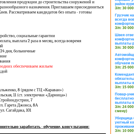
готовления продукции до строительства сооружений и
район кур
разнообразного назначения. Приглашаем присоединиться
З/п: 30 000
Киев. Рассматриваем кандидатов без опыта - готовы
Грузчик н
всегда во
комфортны
З/п: 30 000
Швея отве
ройство, социальные гарантии
комфортны
лата, выплата 2 раза в месяц, всегда вовремя
выплаты р
ый
З/п: 30 000
24 дня, больничные
Автомойщ
ание
комфортны
вания
обучаем п
ородних обеспечиваем жильем
З/п: 25 000
ждой
Комендант
обязатель
выплаты 
З/п: 15 000
ульженко, 8 (рядом с ТЦ «Караван»)
Повар-уни
льская, 11 (ст. электрички «Дарница»)
бесплатно
Стройиндустрии, 7
выплаты 
ул. Гарета Джонса, 8А
З/п: 24 000
л. Сагайдака, 101
смену)
Уборщица 
уютный хо
нительно заработать - обучение, консультации:
проживани
З/п: 10 000