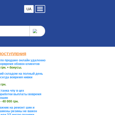
UA
ПОСТУПЛЕНИЯ
по продаже онлайн удаленно
орвремя обзвон клиентов
 грн. + бонусы.
й складом на полный день
сегда вовремя нивки
 грн.
танка чпу в цех
работки выплаты вовремя
тошин
 - 40 000 грн.
жник на ремонт шин и
замены резины не важен
 или 3/3 метро позняки