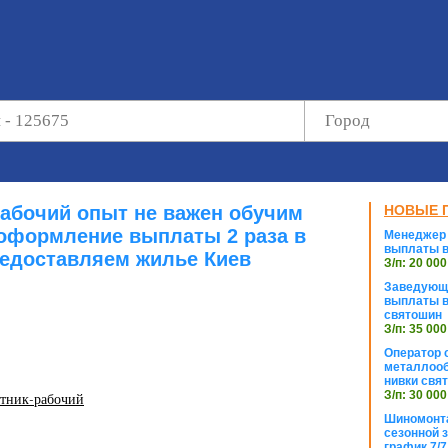
рабочий опыт не важен обучим
НОВЫЕ 
оформление выплаты 2 раза в
Менеджер 
выплаты в
едоставляем жилье Киев
З/п: 20 000
Заведующи
выплаты в
святошин
З/п: 35 000
Оператор с
металлооб
нивки свя
З/п: 30 000
отник-рабочий
Шиномонта
сезонной 
график 7/7