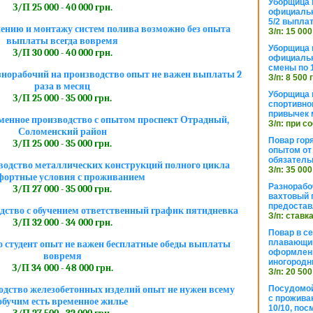
Уборщица 
З/П 25 000 - 40 000 грн.
официальн
5/2 выпла
нению и монтажу систем полива возможно без опыта
З/п: 15 000
выплаты всегда вовремя
Уборщица 
З/П 30 000 - 40 000 грн.
официальн
смены по 
орабочий на производство опыт не важен выплаты 2
З/п: 8 500 
раза в месяц
Уборщица 
З/П 25 000 - 35 000 грн.
спортивно
привычек 
менное производство с опытом проспект Отрадный,
З/п: при с
Соломенский район
Повар горя
З/П 25 000 - 35 000 грн.
опытом от 
обязател
водство металлических конструкций полного цикла
З/п: 35 000
фортные условия с проживанием
Разнорабо
З/П 27 000 - 35 000 грн.
вахтовый г
предостав
дство с обучением ответственный график пятидневка
З/п: ставк
З/П 32 000 - 34 000 грн.
Повар в с
плавающий
 студент опыт не важен бесплатные обеды выплаты
оформлени
вовремя
иногородн
З/П 34 000 - 48 000 грн.
З/п: 20 500
Посудомой
одство железобетонных изделий опыт не нужен всему
с прожива
обучим есть временное жилье
10/10, посм