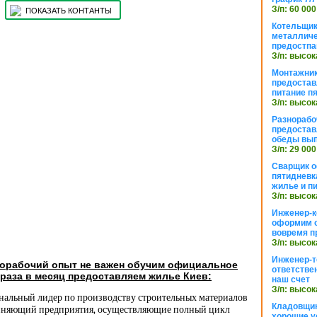
З/п: 60 000
ПОКАЗАТЬ КОНТАНТЫ
Котельщик
металличе
предостпа
З/п: высок
Монтажник
предостав
питание п
З/п: высок
Разнорабо
предостав
обеды вы
З/п: 29 000
Сварщик 
пятидневк
жилье и п
З/п: высок
Инженер-к
оформим 
вовремя п
З/п: высок
Инженер-т
норабочий опыт не важен обучим официальное
ответстве
раза в месяц предоставляем жилье Киев:
наш счет
З/п: высок
ональный лидер по производству строительных материалов
Кладовщи
диняющий предприятия, осуществляющие полный цикл
хорошие у