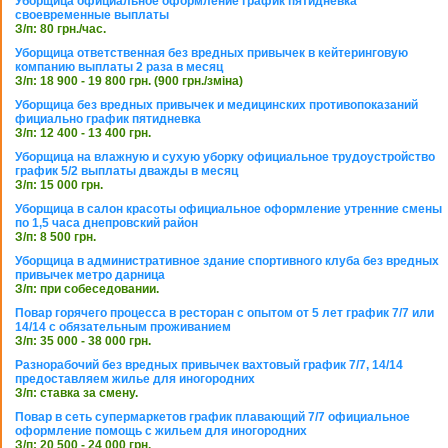
Уборщица официальное оформление график пятидневка
своевременные выплаты
З/п: 80 грн./час.
Уборщица ответственная без вредных привычек в кейтеринговую
компанию выплаты 2 раза в месяц
З/п: 18 900 - 19 800 грн. (900 грн./зміна)
Уборщица без вредных привычек и медицинских противопоказаний
фициально график пятидневка
З/п: 12 400 - 13 400 грн.
Уборщица на влажную и сухую уборку официальное трудоустройство
график 5/2 выплаты дважды в месяц
З/п: 15 000 грн.
Уборщица в салон красоты официальное оформление утренние смены
по 1,5 часа днепровский район
З/п: 8 500 грн.
Уборщица в административное здание спортивного клуба без вредных
привычек метро дарница
З/п: при собеседовании.
Повар горячего процесса в ресторан с опытом от 5 лет график 7/7 или
14/14 с обязательным проживанием
З/п: 35 000 - 38 000 грн.
Разнорабочий без вредных привычек вахтовый график 7/7, 14/14
предоставляем жилье для иногородних
З/п: ставка за смену.
Повар в сеть супермаркетов график плавающий 7/7 официальное
оформление помощь с жильем для иногородних
З/п: 20 500 - 24 000 грн.