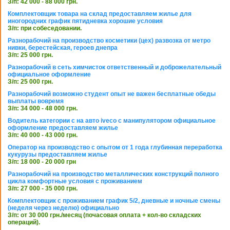
З/п: 42 000 - 88 000 грн.
Комплектовщик товара на склад предоставляем жилье для
иногородних график пятидневка хорошие условия
З/п: при собеседовании.
Разнорабочий на производство косметики (цех) развозка от метро
нивки, берестейская, героев днепра
З/п: 25 000 грн.
Разнорабочий в сеть химчисток ответственный и доброжелательный
официальное оформление
З/п: 25 000 грн.
Разнорабочий возможно студент опыт не важен бесплатные обеды
выплаты вовремя
З/п: 34 000 - 48 000 грн.
Водитель категории с на авто iveco с манипулятором официальное
оформление предоставляем жилье
З/п: 40 000 - 43 000 грн.
Оператор на производство с опытом от 1 года глубинная переработка
кукурузы предоставляем жилье
З/п: 18 000 - 20 000 грн
Разнорабочий на производство металлических конструкций полного
цикла комфортные условия с проживанием
З/п: 27 000 - 35 000 грн.
Комплектовщик с проживанием график 5/2, дневные и ночные смены
(неделя через неделю) официально
З/п: от 30 000 грн./месяц (почасовая оплата + кол-во складских
операций).