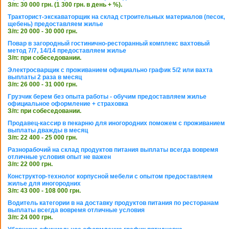
З/п: 30 000 грн. (1 300 грн. в день + %).
Тракторист-экскаваторщик на склад строительных материалов (песок,
щебень) предоставляем жилье
З/п: 20 000 - 30 000 грн.
Повар в загородный гостинично-ресторанный комплекс вахтовый
метод 7/7, 14/14 предоставляем жилье
З/п: при собеседовании.
Электросварщик с проживанием официально график 5/2 или вахта
выплаты 2 раза в месяц
З/п: 26 000 - 31 000 грн.
Грузчик берем без опыта работы - обучим предоставляем жилье
официальное оформление + страховка
З/п: при собеседовании.
Продавец-кассир в пекарню для иногородних поможем с проживанием
выплаты дважды в месяц
З/п: 22 400 - 25 000 грн.
Разнорабочий на склад продуктов питания выплаты всегда вовремя
отличные условия опыт не важен
З/п: 22 000 грн.
Конструктор-технолог корпусной мебели с опытом предоставляем
жилье для иногородних
З/п: 43 000 - 108 000 грн.
Водитель категории в на доставку продуктов питания по ресторанам
выплаты всегда вовремя отличные условия
З/п: 24 000 грн.