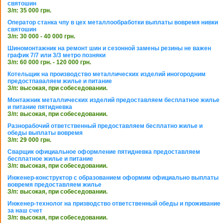
святошин
З/п: 35 000 грн.
Оператор станка чпу в цех металлообработки выплаты вовремя нивки
святошин
З/п: 30 000 - 40 000 грн.
Шиномонтажник на ремонт шин и сезонной замены резины не важен
график 7/7 или 3/3 метро позняки
З/п: 60 000 грн. - 120 000 грн.
Котельщик на производство металлических изделий иногородним
предостпаваляем жилье и питание
З/п: высокая, при собеседовании.
Монтажник металлических изделий предоставляем бесплатное жилье
и питание пятидневка
З/п: высокая, при собеседовании.
Разнорабочий ответственный предоставляем бесплатно жилье и
обеды выплаты вовремя
З/п: 29 000 грн.
Сварщик официальное оформление пятидневка предоставляем
бесплатное жилье и питание
З/п: высокая, при собеседовании.
Инженер-конструктор с образованием оформим официально выплаты
вовремя предоставляем жилье
З/п: высокая, при собеседовании.
Инженер-технолог на призводство ответственный обеды и проживание
за наш счет
З/п: высокая, при собеседовании.