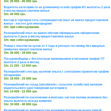
З/п: 26 000 - 40 000 грн.
Водитель категории се на длинномер scania график 6/1 выплаты 2 раза
в месяц предоставляем жилье
З/п: 40 000 грн.
Кассир в торговую сеть супермаркетов опыт не важен предоставляем
жилье - хостел для иногородних
З/п: при собеседовании.
Разнорабочий опыт не важен обучим официальное оформление
выплаты 2 раза в месяц предоставляем жилье
З/п: при собеседовании.
Повар с опытом на кухне от 1 года в уютную гостиницу без вредных
привычек предоставляем жилье
З/п: 36 000 - 39 600 грн.
Посудомойщица с бесплатным проживанием и питанием график 7/7
выплата 2 раза в месяц
З/п: 11 250 - 12 000 грн.
Разнорабочий-слесарь наличие опыта с электроинструментом график
пятидневка
З/п: 18 000 - 25 000 грн
Разнорабочий на склад (автобизнес, сельское хозяйство) наличие
водительского удостоверения категории в
З/п: 14 000 - 22 000 грн.
Разнорабочий по озеленению и монтажу систем полива возможно без
опыта выплаты всегда вовремя
З/п: 30 000 - 40 000 грн.
Разнорабочий на производство керамики физически выносливый