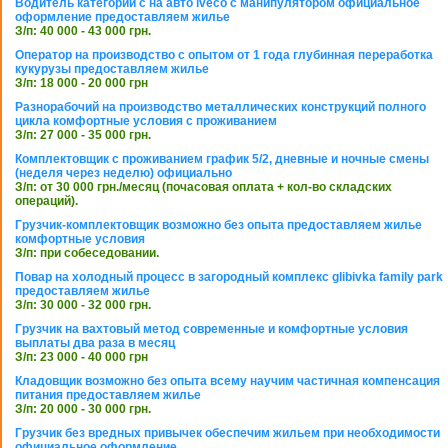
Водитель категории с на авто iveco с манипулятором официальное
оформление предоставляем жилье
З/п: 40 000 - 43 000 грн.
Оператор на производство с опытом от 1 года глубинная переработка
кукурузы предоставляем жилье
З/п: 18 000 - 20 000 грн
Разнорабочий на производство металлических конструкций полного
цикла комфортные условия с проживанием
З/п: 27 000 - 35 000 грн.
Комплектовщик с проживанием график 5/2, дневные и ночные смены
(неделя через неделю) официально
З/п: от 30 000 грн./месяц (почасовая оплата + кол-во складских
операций).
Грузчик-комплектовщик возможно без опыта предоставляем жилье
комфортные условия
З/п: при собеседовании.
Повар на холодный процесс в загородный комплекс glibivka family park
предоставляем жилье
З/п: 30 000 - 32 000 грн.
Грузчик на вахтовый метод современные и комфортные условия
выплаты два раза в месяц
З/п: 23 000 - 40 000 грн
Кладовщик возможно без опыта всему научим частичная компенсация
питания предоставляем жилье
З/п: 20 000 - 30 000 грн.
Грузчик без вредных привычек обеспечим жильем при необходимости
официальное оформление