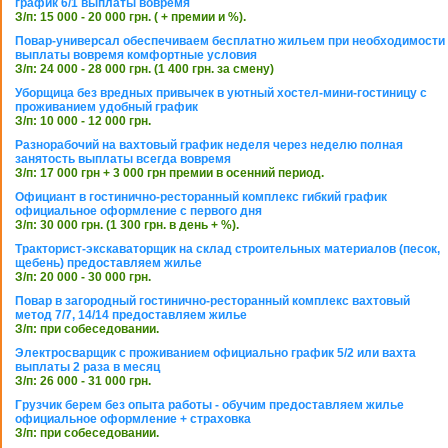
график 6/1 выплаты вовремя
З/п: 15 000 - 20 000 грн. ( + премии и %).
Повар-универсал обеспечиваем бесплатно жильем при необходимости
выплаты вовремя комфортные условия
З/п: 24 000 - 28 000 грн. (1 400 грн. за смену)
Уборщица без вредных привычек в уютный хостел-мини-гостиницу с
проживанием удобный график
З/п: 10 000 - 12 000 грн.
Разнорабочий на вахтовый график неделя через неделю полная
занятость выплаты всегда вовремя
З/п: 17 000 грн + 3 000 грн премии в осенний период.
Официант в гостинично-ресторанный комплекс гибкий график
официальное оформление с первого дня
З/п: 30 000 грн. (1 300 грн. в день + %).
Тракторист-экскаваторщик на склад строительных материалов (песок,
щебень) предоставляем жилье
З/п: 20 000 - 30 000 грн.
Повар в загородный гостинично-ресторанный комплекс вахтовый
метод 7/7, 14/14 предоставляем жилье
З/п: при собеседовании.
Электросварщик с проживанием официально график 5/2 или вахта
выплаты 2 раза в месяц
З/п: 26 000 - 31 000 грн.
Грузчик берем без опыта работы - обучим предоставляем жилье
официальное оформление + страховка
З/п: при собеседовании.