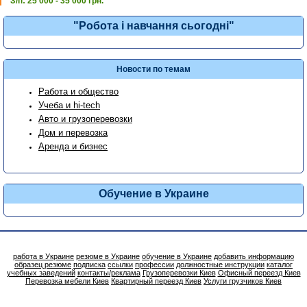
З/п: 25 000 - 35 000 грн.
"Робота і навчання сьогодні"
Новости по темам
Работа и общество
Учеба и hi-tech
Авто и грузоперевозки
Дом и перевозка
Аренда и бизнес
Обучение в Украине
работа в Украине
резюме в Украине
обучение в Украине
добавить информацию
образец резюме
подписка
ссылки
профессии
должностные инструкции
каталог
учебных заведений
контакты/реклама
Грузоперевозки Киев
Офисный переезд Киев
Перевозка мебели Киев
Квартирный переезд Киев
Услуги грузчиков Киев