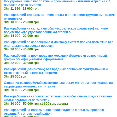
Посудомойщица с бесплатным проживанием и питанием график 7/7
выплата 2 раза в месяц
З/п: 11 250 - 12 000 грн.
Разнорабочий-слесарь наличие опыта с электроинструментом график
пятидневка
З/п: 18 000 - 25 000 грн
Разнорабочий на склад (автобизнес, сельское хозяйство) наличие
водительского удостоверения категории в
З/п: 14 000 - 22 000 грн.
Разнорабочий по озеленению и монтажу систем полива возможно без
опыта выплаты всегда вовремя
З/п: 30 000 - 40 000 грн.
Разнорабочий на производство керамики физически выносливый
график 5/2 официальное оформление
З/п: 22 000 - 30 000 грн
Разнорабочий (ремонтник) без вредных привычек пунктуальный и
ответственный выплаты вовремя
З/п: 25 000 грн
Охранник-разнорабочий возможно вахтовым методом проживание на
территории комплекса + питание
З/п: 20 000 - 25 000 грн.
Разнорабочий на строительство возможно без опыта предоставляем
жилье в удобных вагончиках
З/п: 30 000 - 50 000 грн. (1 600 грн. в день)
Разнорабочий на современное производство с опытом проспект
отрадный, соломенский район