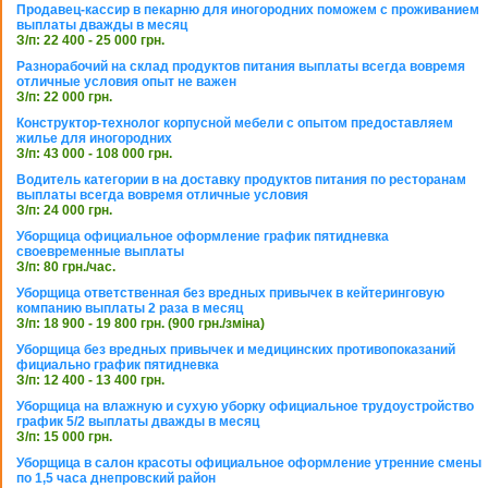
Продавец-кассир в пекарню для иногородних поможем с проживанием
выплаты дважды в месяц
З/п: 22 400 - 25 000 грн.
Разнорабочий на склад продуктов питания выплаты всегда вовремя
отличные условия опыт не важен
З/п: 22 000 грн.
Конструктор-технолог корпусной мебели с опытом предоставляем
жилье для иногородних
З/п: 43 000 - 108 000 грн.
Водитель категории в на доставку продуктов питания по ресторанам
выплаты всегда вовремя отличные условия
З/п: 24 000 грн.
Уборщица официальное оформление график пятидневка
своевременные выплаты
З/п: 80 грн./час.
Уборщица ответственная без вредных привычек в кейтеринговую
компанию выплаты 2 раза в месяц
З/п: 18 900 - 19 800 грн. (900 грн./зміна)
Уборщица без вредных привычек и медицинских противопоказаний
фициально график пятидневка
З/п: 12 400 - 13 400 грн.
Уборщица на влажную и сухую уборку официальное трудоустройство
график 5/2 выплаты дважды в месяц
З/п: 15 000 грн.
Уборщица в салон красоты официальное оформление утренние смены
по 1,5 часа днепровский район