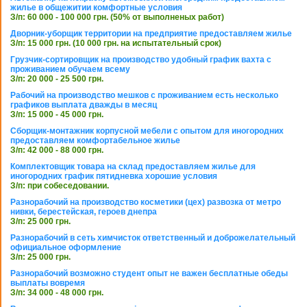
жилье в общежитии комфортные условия
З/п: 60 000 - 100 000 грн. (50% от выполненых работ)
Дворник-уборщик территории на предприятие предоставляем жилье
З/п: 15 000 грн. (10 000 грн. на испытательный срок)
Грузчик-сортировщик на производство удобный график вахта с
проживанием обучаем всему
З/п: 20 000 - 25 500 грн.
Рабочий на производство мешков с проживанием есть несколько
графиков выплата дважды в месяц
З/п: 15 000 - 45 000 грн.
Сборщик-монтажник корпусной мебели с опытом для иногородних
предоставляем комфортабельное жилье
З/п: 42 000 - 88 000 грн.
Комплектовщик товара на склад предоставляем жилье для
иногородних график пятидневка хорошие условия
З/п: при собеседовании.
Разнорабочий на производство косметики (цех) развозка от метро
нивки, берестейская, героев днепра
З/п: 25 000 грн.
Разнорабочий в сеть химчисток ответственный и доброжелательный
официальное оформление
З/п: 25 000 грн.
Разнорабочий возможно студент опыт не важен бесплатные обеды
выплаты вовремя
З/п: 34 000 - 48 000 грн.