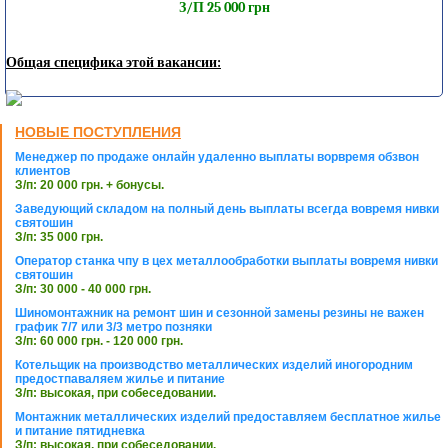
З/П 25 000 грн
Общая специфика этой вакансии:
НОВЫЕ ПОСТУПЛЕНИЯ
Менеджер по продаже онлайн удаленно выплаты ворвремя обзвон
клиентов
З/п: 20 000 грн. + бонусы.
Заведующий складом на полный день выплаты всегда вовремя нивки
святошин
З/п: 35 000 грн.
Оператор станка чпу в цех металлообработки выплаты вовремя нивки
святошин
З/п: 30 000 - 40 000 грн.
Шиномонтажник на ремонт шин и сезонной замены резины не важен
график 7/7 или 3/3 метро позняки
З/п: 60 000 грн. - 120 000 грн.
Котельщик на производство металлических изделий иногородним
предостпаваляем жилье и питание
З/п: высокая, при собеседовании.
Монтажник металлических изделий предоставляем бесплатное жилье
и питание пятидневка
З/п: высокая, при собеседовании.