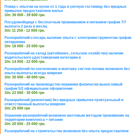
Повар с опытом на кухне от 1 года в уютную гостиницу без вредных
привычек предоставляем жилье
З/п: 36 000 - 39 600 грн.
Посудомойщица с бесплатным проживанием и питанием график 7/7
выплата 2 раза в месяц
З/п: 11 250 - 12 000 грн.
Разнорабочий-слесарь наличие опыта с электроинструментом график
пятидневка
З/п: 18 000 - 25 000 грн
Разнорабочий на склад (автобизнес, сельское хозяйство) наличие
водительского удостоверения категории в
З/п: 14 000 - 22 000 грн.
Разнорабочий по озеленению и монтажу систем полива возможно без
опыта выплаты всегда вовремя
З/п: 30 000 - 40 000 грн.
Разнорабочий на производство керамики физически выносливый
график 5/2 официальное оформление
З/п: 22 000 - 30 000 грн
Разнорабочий (ремонтник) без вредных привычек пунктуальный и
ответственный выплаты вовремя
З/п: 25 000 грн
Охранник-разнорабочий возможно вахтовым методом проживание на
территории комплекса + питание
З/п: 20 000 - 25 000 грн.
Разнорабочий на строительство возможно без опыта предоставляем