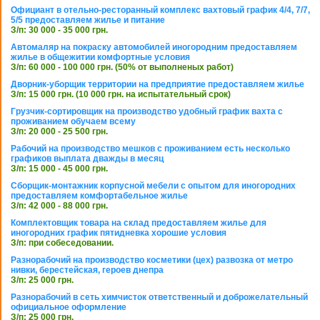
Официант в отельно-ресторанный комплекс вахтовый график 4/4, 7/7,
5/5 предоставляем жилье и питание
З/п: 30 000 - 35 000 грн.
Автомаляр на покраску автомобилей иногородним предоставляем
жилье в общежитии комфортные условия
З/п: 60 000 - 100 000 грн. (50% от выполненых работ)
Дворник-уборщик территории на предприятие предоставляем жилье
З/п: 15 000 грн. (10 000 грн. на испытательный срок)
Грузчик-сортировщик на производство удобный график вахта с
проживанием обучаем всему
З/п: 20 000 - 25 500 грн.
Рабочий на производство мешков с проживанием есть несколько
графиков выплата дважды в месяц
З/п: 15 000 - 45 000 грн.
Сборщик-монтажник корпусной мебели с опытом для иногородних
предоставляем комфортабельное жилье
З/п: 42 000 - 88 000 грн.
Комплектовщик товара на склад предоставляем жилье для
иногородних график пятидневка хорошие условия
З/п: при собеседовании.
Разнорабочий на производство косметики (цех) развозка от метро
нивки, берестейская, героев днепра
З/п: 25 000 грн.
Разнорабочий в сеть химчисток ответственный и доброжелательный
официальное оформление
З/п: 25 000 грн.