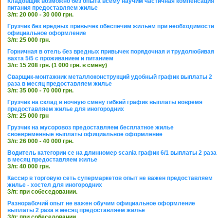
Кладовщик возможно без опыта всему научим частичная компенсация
питания предоставляем жилье
З/п: 20 000 - 30 000 грн.
Грузчик без вредных привычек обеспечим жильем при необходимости
официальное оформление
З/п: 25 000 грн.
Горничная в отель без вредных привычек порядочная и трудолюбивая
вахта 5/5 с проживанием и питанием
З/п: 15 208 грн. (1 000 грн. в смену)
Сварщик-монтажник металлоконструкций удобный график выплаты 2
раза в месяц предоставляем жилье
З/п: 35 000 - 70 000 грн.
Грузчик на склад в ночную смену гибкий график выплаты вовремя
предоставляем жилье для иногородних
З/п: 25 000 грн
Грузчик на мусоровоз предоставляем бесплатное жилье
своевременные выплаты официальное оформление
З/п: 26 000 - 40 000 грн.
Водитель категории се на длинномер scania график 6/1 выплаты 2 раза
в месяц предоставляем жилье
З/п: 40 000 грн.
Кассир в торговую сеть супермаркетов опыт не важен предоставляем
жилье - хостел для иногородних
З/п: при собеседовании.
Разнорабочий опыт не важен обучим официальное оформление
выплаты 2 раза в месяц предоставляем жилье
З/п: при собеседовании.