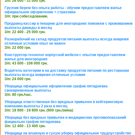
З/п: 26 000 - 31 000 грн.
Грузчик берем без опыта работы - обучим предоставляем жилье
официальное оформление + страховка
З/п: при собеседовании.
Продавец-кассир в пекарню для иногородних поможем с проживанием
выплаты дважды в месяц
З/п: 22 400 - 25 000 грн.
Разнорабочий на склад продуктов питания выплаты всегда вовремя
отличные условия опыт не важен
З/п: 22 000 грн.
Конструктор-технолог корпусной мебели с опытом предоставляем
жилье для иногородних
З/п: 43 000 - 108 000 грн.
Водитель категории в на доставку продуктов питания по ресторанам
выплаты всегда вовремя отличные условия
З/п: 24 000 грн.
Уборщица официальное оформление график пятидневка
своевременные выплаты
З/п: 80 грн./час.
Уборщица ответственная без вредных привычек в кейтеринговую
компанию выплаты 2 раза в месяц
З/п: 18 900 - 19 800 грн. (900 грн./зміна)
Уборщица без вредных привычек и медицинских противопоказаний
фициально график пятидневка
З/п: 12 400 - 13 400 грн.
Уборщица на влажную и сухую уборку официальное трудоустройство