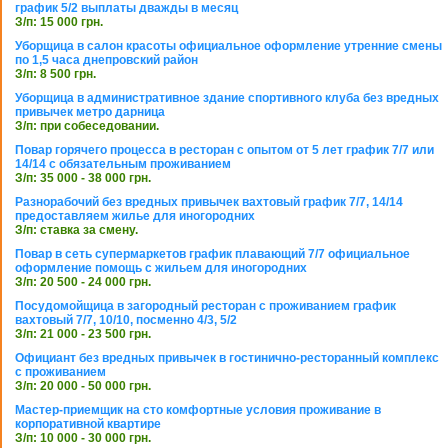
график 5/2 выплаты дважды в месяц
З/п: 15 000 грн.
Уборщица в салон красоты официальное оформление утренние смены
по 1,5 часа днепровский район
З/п: 8 500 грн.
Уборщица в административное здание спортивного клуба без вредных
привычек метро дарница
З/п: при собеседовании.
Повар горячего процесса в ресторан с опытом от 5 лет график 7/7 или
14/14 с обязательным проживанием
З/п: 35 000 - 38 000 грн.
Разнорабочий без вредных привычек вахтовый график 7/7, 14/14
предоставляем жилье для иногородних
З/п: ставка за смену.
Повар в сеть супермаркетов график плавающий 7/7 официальное
оформление помощь с жильем для иногородних
З/п: 20 500 - 24 000 грн.
Посудомойщица в загородный ресторан с проживанием график
вахтовый 7/7, 10/10, посменно 4/3, 5/2
З/п: 21 000 - 23 500 грн.
Официант без вредных привычек в гостинично-ресторанный комплекс
с проживанием
З/п: 20 000 - 50 000 грн.
Мастер-приемщик на сто комфортные условия проживание в
корпоративной квартире
З/п: 10 000 - 30 000 грн.