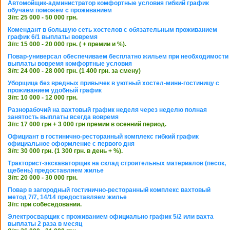
Автомойщик-администратор комфортные условия гибкий график
обучаем поможем с проживанием
З/п: 25 000 - 50 000 грн.
Комендант в большую сеть хостелов с обязательным проживанием
график 6/1 выплаты вовремя
З/п: 15 000 - 20 000 грн. ( + премии и %).
Повар-универсал обеспечиваем бесплатно жильем при необходимости
выплаты вовремя комфортные условия
З/п: 24 000 - 28 000 грн. (1 400 грн. за смену)
Уборщица без вредных привычек в уютный хостел-мини-гостиницу с
проживанием удобный график
З/п: 10 000 - 12 000 грн.
Разнорабочий на вахтовый график неделя через неделю полная
занятость выплаты всегда вовремя
З/п: 17 000 грн + 3 000 грн премии в осенний период.
Официант в гостинично-ресторанный комплекс гибкий график
официальное оформление с первого дня
З/п: 30 000 грн. (1 300 грн. в день + %).
Тракторист-экскаваторщик на склад строительных материалов (песок,
щебень) предоставляем жилье
З/п: 20 000 - 30 000 грн.
Повар в загородный гостинично-ресторанный комплекс вахтовый
метод 7/7, 14/14 предоставляем жилье
З/п: при собеседовании.
Электросварщик с проживанием официально график 5/2 или вахта
выплаты 2 раза в месяц