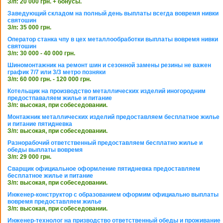
З/п: 20 000 грн. + бонусы.
Заведующий складом на полный день выплаты всегда вовремя нивки
святошин
З/п: 35 000 грн.
Оператор станка чпу в цех металлообработки выплаты вовремя нивки
святошин
З/п: 30 000 - 40 000 грн.
Шиномонтажник на ремонт шин и сезонной замены резины не важен
график 7/7 или 3/3 метро позняки
З/п: 60 000 грн. - 120 000 грн.
Котельщик на производство металлических изделий иногородним
предостпаваляем жилье и питание
З/п: высокая, при собеседовании.
Монтажник металлических изделий предоставляем бесплатное жилье
и питание пятидневка
З/п: высокая, при собеседовании.
Разнорабочий ответственный предоставляем бесплатно жилье и
обеды выплаты вовремя
З/п: 29 000 грн.
Сварщик официальное оформление пятидневка предоставляем
бесплатное жилье и питание
З/п: высокая, при собеседовании.
Инженер-конструктор с образованием оформим официально выплаты
вовремя предоставляем жилье
З/п: высокая, при собеседовании.
Инженер-технолог на призводство ответственный обеды и проживание