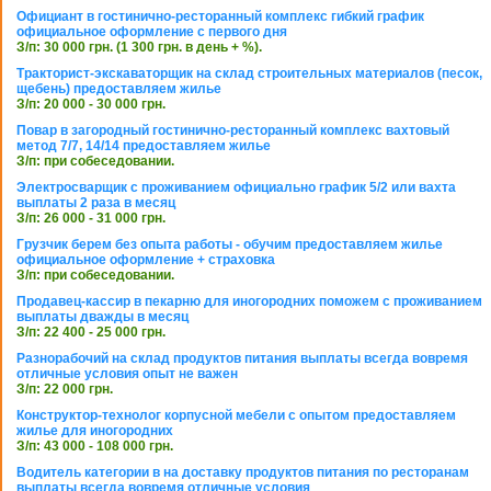
Официант в гостинично-ресторанный комплекс гибкий график
официальное оформление с первого дня
З/п: 30 000 грн. (1 300 грн. в день + %).
Тракторист-экскаваторщик на склад строительных материалов (песок,
щебень) предоставляем жилье
З/п: 20 000 - 30 000 грн.
Повар в загородный гостинично-ресторанный комплекс вахтовый
метод 7/7, 14/14 предоставляем жилье
З/п: при собеседовании.
Электросварщик с проживанием официально график 5/2 или вахта
выплаты 2 раза в месяц
З/п: 26 000 - 31 000 грн.
Грузчик берем без опыта работы - обучим предоставляем жилье
официальное оформление + страховка
З/п: при собеседовании.
Продавец-кассир в пекарню для иногородних поможем с проживанием
выплаты дважды в месяц
З/п: 22 400 - 25 000 грн.
Разнорабочий на склад продуктов питания выплаты всегда вовремя
отличные условия опыт не важен
З/п: 22 000 грн.
Конструктор-технолог корпусной мебели с опытом предоставляем
жилье для иногородних
З/п: 43 000 - 108 000 грн.
Водитель категории в на доставку продуктов питания по ресторанам
выплаты всегда вовремя отличные условия