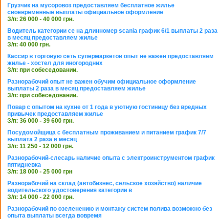
Грузчик на мусоровоз предоставляем бесплатное жилье
своевременные выплаты официальное оформление
З/п: 26 000 - 40 000 грн.
Водитель категории се на длинномер scania график 6/1 выплаты 2 раза
в месяц предоставляем жилье
З/п: 40 000 грн.
Кассир в торговую сеть супермаркетов опыт не важен предоставляем
жилье - хостел для иногородних
З/п: при собеседовании.
Разнорабочий опыт не важен обучим официальное оформление
выплаты 2 раза в месяц предоставляем жилье
З/п: при собеседовании.
Повар с опытом на кухне от 1 года в уютную гостиницу без вредных
привычек предоставляем жилье
З/п: 36 000 - 39 600 грн.
Посудомойщица с бесплатным проживанием и питанием график 7/7
выплата 2 раза в месяц
З/п: 11 250 - 12 000 грн.
Разнорабочий-слесарь наличие опыта с электроинструментом график
пятидневка
З/п: 18 000 - 25 000 грн
Разнорабочий на склад (автобизнес, сельское хозяйство) наличие
водительского удостоверения категории в
З/п: 14 000 - 22 000 грн.
Разнорабочий по озеленению и монтажу систем полива возможно без
опыта выплаты всегда вовремя