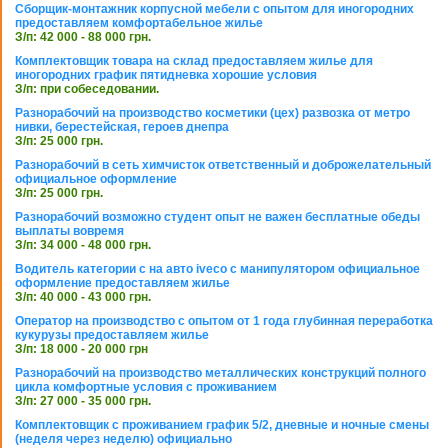
Сборщик-монтажник корпусной мебели с опытом для иногородних
предоставляем комфортабельное жилье
З/п: 42 000 - 88 000 грн.
Комплектовщик товара на склад предоставляем жилье для
иногородних график пятидневка хорошие условия
З/п: при собеседовании.
Разнорабочий на производство косметики (цех) развозка от метро
нивки, берестейская, героев днепра
З/п: 25 000 грн.
Разнорабочий в сеть химчисток ответственный и доброжелательный
официальное оформление
З/п: 25 000 грн.
Разнорабочий возможно студент опыт не важен бесплатные обеды
выплаты вовремя
З/п: 34 000 - 48 000 грн.
Водитель категории с на авто iveco с манипулятором официальное
оформление предоставляем жилье
З/п: 40 000 - 43 000 грн.
Оператор на производство с опытом от 1 года глубинная переработка
кукурузы предоставляем жилье
З/п: 18 000 - 20 000 грн
Разнорабочий на производство металлических конструкций полного
цикла комфортные условия с проживанием
З/п: 27 000 - 35 000 грн.
Комплектовщик с проживанием график 5/2, дневные и ночные смены
(неделя через неделю) официально