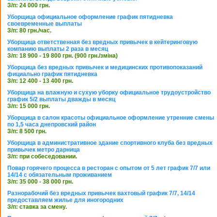
З/п: 24 000 грн.
Уборщица официальное оформление график пятидневка
своевременные выплаты
З/п: 80 грн./час.
Уборщица ответственная без вредных привычек в кейтеринговую
компанию выплаты 2 раза в месяц
З/п: 18 900 - 19 800 грн. (900 грн./зміна)
Уборщица без вредных привычек и медицинских противопоказаний
фициально график пятидневка
З/п: 12 400 - 13 400 грн.
Уборщица на влажную и сухую уборку официальное трудоустройство
график 5/2 выплаты дважды в месяц
З/п: 15 000 грн.
Уборщица в салон красоты официальное оформление утренние смены
по 1,5 часа днепровский район
З/п: 8 500 грн.
Уборщица в административное здание спортивного клуба без вредных
привычек метро дарница
З/п: при собеседовании.
Повар горячего процесса в ресторан с опытом от 5 лет график 7/7 или
14/14 с обязательным проживанием
З/п: 35 000 - 38 000 грн.
Разнорабочий без вредных привычек вахтовый график 7/7, 14/14
предоставляем жилье для иногородних
З/п: ставка за смену.