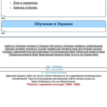
Дом и перевозка
Аренда и бизнес
Обучение в Украине
работа в Украине
резюме в Украине
обучение в Украине
добавить информацию
образец резюме
подписка
ссылки
профессии
должностные инструкции
каталог
учебных заведений
контакты/реклама
Грузоперевозки Киев
Офисный переезд Киев
Перевозка мебели Киев
Квартирный переезд Киев
Услуги грузчиков Киев
262 - переходы
190 - посетители
8 - просмотры контактов
Администрация сайта не несет ответственности за содержание размещенных
объявлений. При использовании материалов сайта гиперссылка на
https://robotazp.com.ua обязательна.
"Робота і навчання сьогодні" 2004 - 2025.