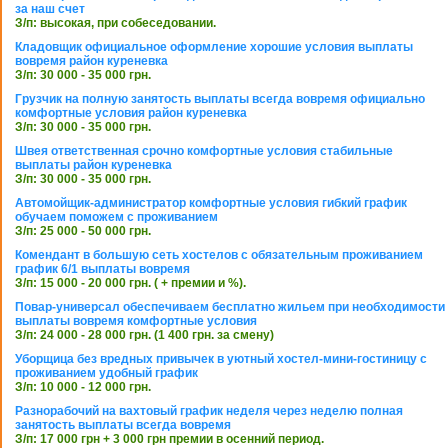
за наш счет
З/п: высокая, при собеседовании.
Кладовщик официальное оформление хорошие условия выплаты
вовремя район куреневка
З/п: 30 000 - 35 000 грн.
Грузчик на полную занятость выплаты всегда вовремя официально
комфортные условия район куреневка
З/п: 30 000 - 35 000 грн.
Швея ответственная срочно комфортные условия стабильные
выплаты район куреневка
З/п: 30 000 - 35 000 грн.
Автомойщик-администратор комфортные условия гибкий график
обучаем поможем с проживанием
З/п: 25 000 - 50 000 грн.
Комендант в большую сеть хостелов с обязательным проживанием
график 6/1 выплаты вовремя
З/п: 15 000 - 20 000 грн. ( + премии и %).
Повар-универсал обеспечиваем бесплатно жильем при необходимости
выплаты вовремя комфортные условия
З/п: 24 000 - 28 000 грн. (1 400 грн. за смену)
Уборщица без вредных привычек в уютный хостел-мини-гостиницу с
проживанием удобный график
З/п: 10 000 - 12 000 грн.
Разнорабочий на вахтовый график неделя через неделю полная
занятость выплаты всегда вовремя
З/п: 17 000 грн + 3 000 грн премии в осенний период.