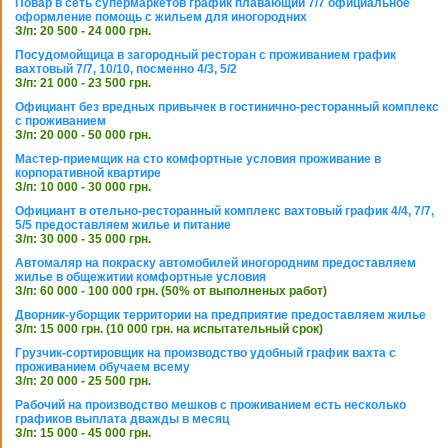
Повар в сеть супермаркетов график плавающий 7/7 официальное
оформление помощь с жильем для иногородних
З/п: 20 500 - 24 000 грн.
Посудомойщица в загородный ресторан с проживанием график
вахтовый 7/7, 10/10, посменно 4/3, 5/2
З/п: 21 000 - 23 500 грн.
Официант без вредных привычек в гостинично-ресторанный комплекс
с проживанием
З/п: 20 000 - 50 000 грн.
Мастер-приемщик на сто комфортные условия проживание в
корпоративной квартире
З/п: 10 000 - 30 000 грн.
Официант в отельно-ресторанный комплекс вахтовый график 4/4, 7/7,
5/5 предоставляем жилье и питание
З/п: 30 000 - 35 000 грн.
Автомаляр на покраску автомобилей иногородним предоставляем
жилье в общежитии комфортные условия
З/п: 60 000 - 100 000 грн. (50% от выполненых работ)
Дворник-уборщик территории на предприятие предоставляем жилье
З/п: 15 000 грн. (10 000 грн. на испытательный срок)
Грузчик-сортировщик на производство удобный график вахта с
проживанием обучаем всему
З/п: 20 000 - 25 500 грн.
Рабочий на производство мешков с проживанием есть несколько
графиков выплата дважды в месяц
З/п: 15 000 - 45 000 грн.