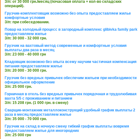
З/п: от 30 000 грн./месяц (почасовая оплата + кол-во складских
операций).
Грузчик-комплектовщик возможно без опыта предоставляем жилье
комфортные условия
З/п: при собеседовании.
Повар на холодный процесс в загородный комплекс glibivka family park
предоставляем жилье
З/п: 30 000 - 32 000 грн.
Грузчик на вахтовый метод современные и комфортные условия
выплаты два раза в месяц
З/п: 23 000 - 40 000 грн
Кладовщик возможно без опыта всему научим частичная компенсация
питания предоставляем жилье
З/п: 20 000 - 30 000 грн.
Грузчик без вредных привычек обеспечим жильем при необходимости
официальное оформление
З/п: 25 000 грн.
Горничная в отель без вредных привычек порядочная и трудолюбивая
вахта 5/5 с проживанием и питанием
З/п: 15 208 грн. (1 000 грн. в смену)
Сварщик-монтажник металлоконструкций удобный график выплаты 2
раза в месяц предоставляем жилье
З/п: 35 000 - 70 000 грн.
Грузчик на склад в ночную смену гибкий график выплаты вовремя
предоставляем жилье для иногородних
З/п: 25 000 грн