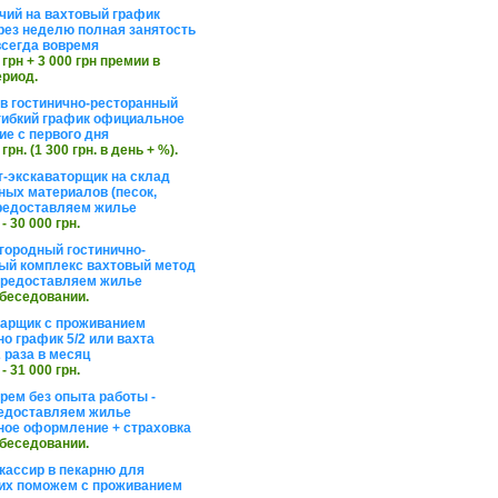
чий на вахтовый график
рез неделю полная занятость
сегда вовремя
 грн + 3 000 грн премии в
ериод.
в гостинично-ресторанный
гибкий график официальное
е с первого дня
 грн. (1 300 грн. в день + %).
т-экскаваторщик на склад
ных материалов (песок,
редоставляем жилье
 - 30 000 грн.
агородный гостинично-
ый комплекс вахтовый метод
 предоставляем жилье
обеседовании.
арщик с проживанием
о график 5/2 или вахта
 раза в месяц
 - 31 000 грн.
рем без опыта работы -
едоставляем жилье
ое оформление + страховка
обеседовании.
кассир в пекарню для
их поможем с проживанием