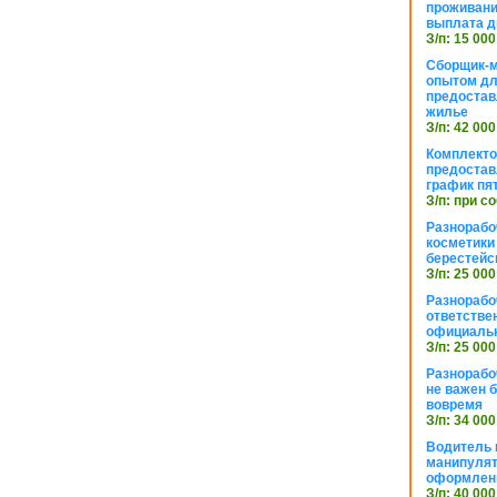
проживани
выплата д
З/п: 15 000
Сборщик-м
опытом дл
предоста
жилье
З/п: 42 000
Комплекто
предостав
график пя
З/п: при с
Разнорабо
косметики 
берестейс
З/п: 25 000
Разнорабо
ответстве
официаль
З/п: 25 000
Разнорабо
не важен 
вовремя
З/п: 34 000
Водитель к
манипуля
оформлен
З/п: 40 000