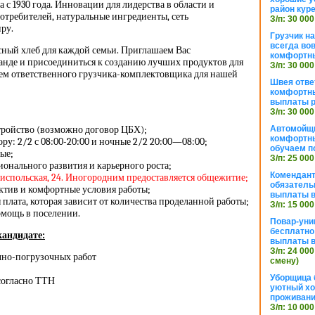
с 1930 года. Инновации для лидерства в области и
район кур
потребителей, натуральные ингредиенты, сеть
З/п: 30 000
ру.
Грузчик н
всегда во
сный хлеб для каждой семьи. Приглашаем Вас
комфортны
анде и присоединиться к созданию лучших продуктов для
З/п: 30 000
м ответственного грузчика-комплектовщика для нашей
Швея отве
комфортны
выплаты р
З/п: 30 000
ройство (возможно договор ЦБХ);
Автомойщ
комфортны
ру: 2/2 с 08:00-20:00 и ночные 2/2 20:00—08:00;
обучаем п
ые;
З/п: 25 000
онального развития и карьерного роста;
Комендант
ориспольская, 24. Иногородним предоставляется общежитие;
обязатель
тив и комфортные условия работы;
выплаты 
 плата, которая зависит от количества проделанной работы;
З/п: 15 000
мощь в поселении.
Повар-уни
бесплатно
кандидате:
выплаты 
З/п: 24 000
чно-погрузочных работ
смену)
Уборщица 
согласно ТТН
уютный хо
проживани
З/п: 10 000