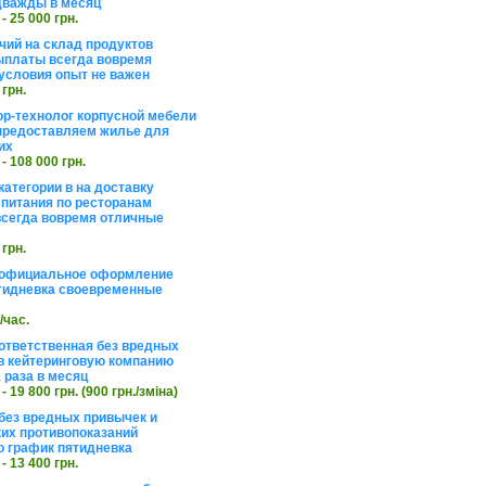
дважды в месяц
 - 25 000 грн.
чий на склад продуктов
ыплаты всегда вовремя
условия опыт не важен
 грн.
ор-технолог корпусной мебели
предоставляем жилье для
их
 - 108 000 грн.
категории в на доставку
 питания по ресторанам
сегда вовремя отличные
 грн.
 официальное оформление
тидневка своевременные
./час.
ответственная без вредных
в кейтеринговую компанию
 раза в месяц
 - 19 800 грн. (900 грн./зміна)
без вредных привычек и
их противопоказаний
 график пятидневка
 - 13 400 грн.