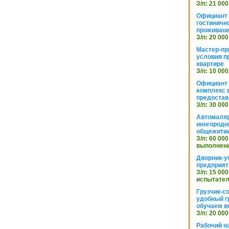
З/п: 21 000
Официант 
гостиничн
проживан
З/п: 20 000
Мастер-пр
условия п
квартире
З/п: 10 000
Официант 
комплекс в
предостав
З/п: 30 000
Автомаляр
иногородн
общежити
З/п: 60 000
выполнены
Дворник-у
предприят
З/п: 15 000
испытател
Грузчик-с
удобный г
обучаем в
З/п: 20 000
Рабочий н