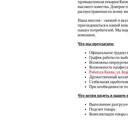
промышленная пекарня Киева 
высокого качества. Доверие 
распространения по всему ми
Наша миссия – свежий и вку
присоединиться к нашей ком
наших потребителей. Мы ище
компании.
Что мы предлагаем:
Официальное трудоуст
График работы по выбо
Возможны сверхурочн
Возможность професси
Работа в Киеве, ул. Б
Дружественный коллек
Стабильная заработная
При необходимости по
Что хотим видеть в нашем 
Выполнение разгрузо
Подсчет товара
Комплектация товара 