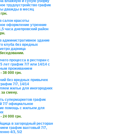
на влажную и сухую уборку
ое трудоустройство график
ты дважды в месяц
 грн.
в салон красоты
ое оформление утренние
1,5 часа днепровский район
грн.
в административное здание
го клуба без вредных
метро дарница
обеседовании.
чего процесса в ресторан с
5 лет график 7/7 или 14/14 с
ьным проживанием
 - 38 000 грн.
чий без вредных привычек
рафик 7/7, 14/14
ляем жилье для иногородних
а за смену.
еть супермаркетов график
 7/7 официальное
е помощь с жильем для
их
 - 24 000 грн.
щица в загородный ресторан
нием график вахтовый 7/7,
енно 4/3, 5/2