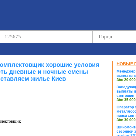
-комплектовщик хорошие условия
НОВЫЕ 
есть дневные и ночные смены
Менеджер 
выплаты в
ставляем жилье Киев
З/п: 20 000
Заведующи
выплаты в
святошин
З/п: 35 000
Оператор с
металлооб
нивки свя
З/п: 30 000
плектовщик
Шиномонта
сезонной 
график 7/7