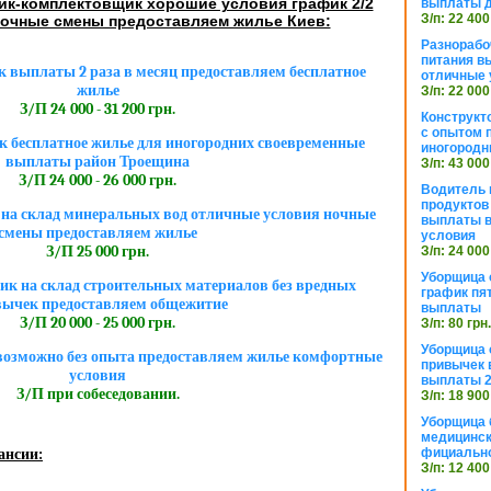
ик-комплектовщик хорошие условия график 2/2
выплаты 
З/п: 22 400
ночные смены предоставляем жилье Киев:
Разнорабо
питания в
 выплаты 2 раза в месяц предоставляем бесплатное
отличные 
жилье
З/п: 22 000
З/П 24 000 - 31 200 грн.
Конструкт
с опытом 
 бесплатное жилье для иногородних своевременные
иногородн
выплаты район Троещина
З/п: 43 000
З/П 24 000 - 26 000 грн.
Водитель 
продуктов
на склад минеральных вод отличные условия ночные
выплаты в
смены предоставляем жилье
условия
З/П 25 000 грн.
З/п: 24 000
Уборщица
к на склад строительных материалов без вредных
график пя
ычек предоставляем общежитие
выплаты
З/П 20 000 - 25 000 грн.
З/п: 80 грн
Уборщица 
озможно без опыта предоставляем жилье комфортные
привычек 
условия
выплаты 2
З/П при собеседовании.
З/п: 18 900
Уборщица 
медицинск
фициально
ансии:
З/п: 12 400