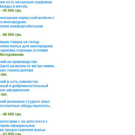
ем есть несколько графиков
важды в месяц
 - 45 000 грн.
онтажник корпусной мебели с
я иногородних
вляем комфортабельное
 - 88 000 грн.
вщик товара на склад
ляем жилье для иногородних
тидневка хорошие условия
обеседовании.
чий на производство
(цех) развозка от метро нивки,
кая, героев днепра
 грн.
чий в сеть химчисток
нный и доброжелательный
ное оформление
 грн.
чий возможно студент опыт
бесплатные обеды выплаты
 - 48 000 грн.
атегории с на авто iveco с
тором официальное
ие предоставляем жилье
 - 43 000 грн.