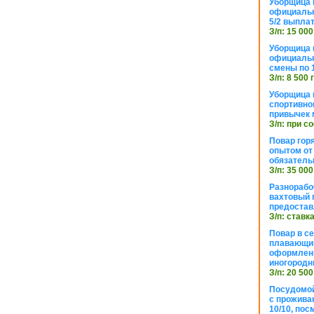
Уборщица 
официальн
5/2 выпла
З/п: 15 000
Уборщица 
официальн
смены по 
З/п: 8 500 
Уборщица 
спортивно
привычек 
З/п: при с
Повар горя
опытом от 
обязател
З/п: 35 000
Разнорабо
вахтовый г
предостав
З/п: ставк
Повар в с
плавающий
оформлени
иногородн
З/п: 20 500
Посудомой
с прожива
10/10, посм