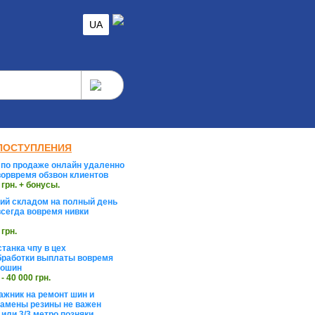
UA
ПОСТУПЛЕНИЯ
по продаже онлайн удаленно
орвремя обзвон клиентов
 грн. + бонусы.
й складом на полный день
сегда вовремя нивки
 грн.
танка чпу в цех
работки выплаты вовремя
тошин
 - 40 000 грн.
жник на ремонт шин и
замены резины не важен
 или 3/3 метро позняки