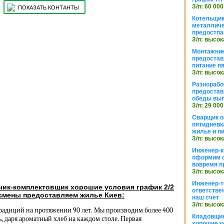
З/п: 60 000
ПОКАЗАТЬ КОНТАНТЫ
Котельщик
металличе
предостпа
З/п: высок
Монтажник
предостав
питание п
З/п: высок
Разнорабо
предостав
обеды вы
З/п: 29 000
Сварщик 
пятидневк
жилье и п
З/п: высок
Инженер-к
оформим 
вовремя п
З/п: высок
Инженер-т
чик-комплектовщик хорошие условия график 2/2
ответстве
 смены предоставляем жилье Киев:
наш счет
З/п: высок
традиций на протяжении 90 лет. Мы производим более 400
Кладовщи
 даря ароматный хлеб на каждом столе. Первая
хорошие у