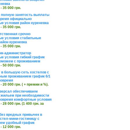
еневка
 - 35 000 грн.
а полную занятость выплаты
время официально
е условия район куреневка
 - 35 000 грн.
тственная срочно
е условия стабильные
айон куреневка
 - 35 000 грн.
ик-администратор
е условия гибкий график
оможем с проживанием
 - 50 000 грн.
 в большую сеть хостелов с
ным проживанием график 6/1
вовремя
 - 20 000 грн. ( + премии и %).
версал обеспечиваем
 жильем при необходимости
вовремя комфортные условия
 - 28 000 грн. (1 400 грн. за
без вредных привычек в
стел-мини-гостиницу с
ем удобный график
 - 12 000 грн.