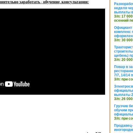
нительно заработать - обучение, консультации:
Разнорабо
неделя че
выплаты в
З/п: 17 000
осенний п
Официант 
комплекс 
оформлени
З/п: 30 000
Тракторис
строитель
щебень) п
З/п: 20 000
Повар в з
ресторанн
7/7, 14/14
З/п: при с
Электросв
официальн
выплаты 2
З/п: 26 000
Грузчик бе
обучим пр
официальн
З/п: при с
Продавец-
иногородн