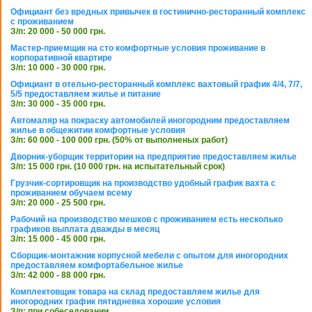
Официант без вредных привычек в гостинично-ресторанный комплекс
с проживанием
З/п: 20 000 - 50 000 грн.
Мастер-приемщик на сто комфортные условия проживание в
корпоративной квартире
З/п: 10 000 - 30 000 грн.
Официант в отельно-ресторанный комплекс вахтовый график 4/4, 7/7,
5/5 предоставляем жилье и питание
З/п: 30 000 - 35 000 грн.
Автомаляр на покраску автомобилей иногородним предоставляем
жилье в общежитии комфортные условия
З/п: 60 000 - 100 000 грн. (50% от выполненых работ)
Дворник-уборщик территории на предприятие предоставляем жилье
З/п: 15 000 грн. (10 000 грн. на испытательный срок)
Грузчик-сортировщик на производство удобный график вахта с
проживанием обучаем всему
З/п: 20 000 - 25 500 грн.
Рабочий на производство мешков с проживанием есть несколько
графиков выплата дважды в месяц
З/п: 15 000 - 45 000 грн.
Сборщик-монтажник корпусной мебели с опытом для иногородних
предоставляем комфортабельное жилье
З/п: 42 000 - 88 000 грн.
Комплектовщик товара на склад предоставляем жилье для
иногородних график пятидневка хорошие условия
З/п: при собеседовании.