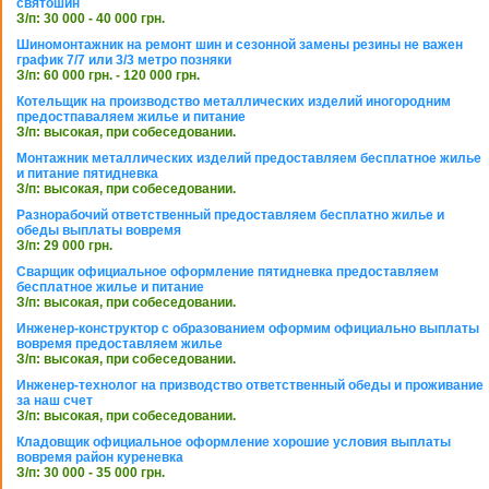
святошин
З/п: 30 000 - 40 000 грн.
Шиномонтажник на ремонт шин и сезонной замены резины не важен
график 7/7 или 3/3 метро позняки
З/п: 60 000 грн. - 120 000 грн.
Котельщик на производство металлических изделий иногородним
предостпаваляем жилье и питание
З/п: высокая, при собеседовании.
Монтажник металлических изделий предоставляем бесплатное жилье
и питание пятидневка
З/п: высокая, при собеседовании.
Разнорабочий ответственный предоставляем бесплатно жилье и
обеды выплаты вовремя
З/п: 29 000 грн.
Сварщик официальное оформление пятидневка предоставляем
бесплатное жилье и питание
З/п: высокая, при собеседовании.
Инженер-конструктор с образованием оформим официально выплаты
вовремя предоставляем жилье
З/п: высокая, при собеседовании.
Инженер-технолог на призводство ответственный обеды и проживание
за наш счет
З/п: высокая, при собеседовании.
Кладовщик официальное оформление хорошие условия выплаты
вовремя район куреневка
З/п: 30 000 - 35 000 грн.