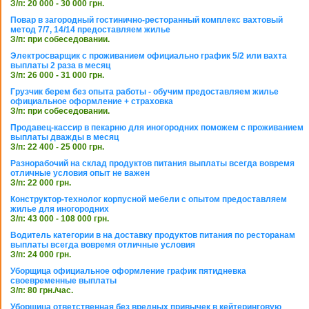
З/п: 20 000 - 30 000 грн.
Повар в загородный гостинично-ресторанный комплекс вахтовый
метод 7/7, 14/14 предоставляем жилье
З/п: при собеседовании.
Электросварщик с проживанием официально график 5/2 или вахта
выплаты 2 раза в месяц
З/п: 26 000 - 31 000 грн.
Грузчик берем без опыта работы - обучим предоставляем жилье
официальное оформление + страховка
З/п: при собеседовании.
Продавец-кассир в пекарню для иногородних поможем с проживанием
выплаты дважды в месяц
З/п: 22 400 - 25 000 грн.
Разнорабочий на склад продуктов питания выплаты всегда вовремя
отличные условия опыт не важен
З/п: 22 000 грн.
Конструктор-технолог корпусной мебели с опытом предоставляем
жилье для иногородних
З/п: 43 000 - 108 000 грн.
Водитель категории в на доставку продуктов питания по ресторанам
выплаты всегда вовремя отличные условия
З/п: 24 000 грн.
Уборщица официальное оформление график пятидневка
своевременные выплаты
З/п: 80 грн./час.
Уборщица ответственная без вредных привычек в кейтеринговую