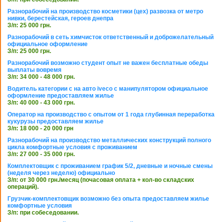
Разнорабочий на производство косметики (цех) развозка от метро
нивки, берестейская, героев днепра
З/п: 25 000 грн.
Разнорабочий в сеть химчисток ответственный и доброжелательный
официальное оформление
З/п: 25 000 грн.
Разнорабочий возможно студент опыт не важен бесплатные обеды
выплаты вовремя
З/п: 34 000 - 48 000 грн.
Водитель категории с на авто iveco с манипулятором официальное
оформление предоставляем жилье
З/п: 40 000 - 43 000 грн.
Оператор на производство с опытом от 1 года глубинная переработка
кукурузы предоставляем жилье
З/п: 18 000 - 20 000 грн
Разнорабочий на производство металлических конструкций полного
цикла комфортные условия с проживанием
З/п: 27 000 - 35 000 грн.
Комплектовщик с проживанием график 5/2, дневные и ночные смены
(неделя через неделю) официально
З/п: от 30 000 грн./месяц (почасовая оплата + кол-во складских
операций).
Грузчик-комплектовщик возможно без опыта предоставляем жилье
комфортные условия
З/п: при собеседовании.