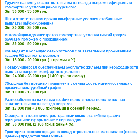
Грузчик на полную занятость выплаты всегда вовремя официально
комфортные условия район куреневка
З/п: 30 000 - 35 000 грн.
Швея ответственная срочно комфортные условия стабильные
выплаты район куреневка
З/п: 30 000 - 35 000 грн.
Автомойщик-администратор комфортные условия гибкий график
обучаем поможем с проживанием
З/п: 25 000 - 50 000 грн.
Комендант в большую сеть хостелов с обязательным проживанием
график 6/1 выплаты вовремя
З/п: 15 000 - 20 000 грн. ( + премии и %).
Повар-универсал обеспечиваем бесплатно жильем при необходимости
выплаты вовремя комфортные условия
З/п: 24 000 - 28 000 грн. (1 400 грн. за смену)
Уборщица без вредных привычек в уютный хостел-мини-гостиницу с
проживанием удобный график
З/п: 10 000 - 12 000 грн.
Разнорабочий на вахтовый график неделя через неделю полная
занятость выплаты всегда вовремя
З/п: 17 000 грн + 3 000 грн премии в осенний период.
Официант в гостинично-ресторанный комплекс гибкий график
официальное оформление с первого дня
З/п: 30 000 грн. (1 300 грн. в день + %).
Тракторист-экскаваторщик на склад строительных материалов (песок,
щебень) предоставляем жилье