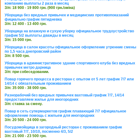
компанию выплаты 2 раза в месяц
З/п: 18 900 - 19 800 грн. (900 грн./зміна)
Уборщица без вредных привычек и медицинских противопоказаний
фициально график пятидневка
З/п: 12 400 - 13 400 грн.
Уборщица на влажную и сухую уборку официальное трудоустройство
график 5/2 выплаты дважды в месяц
З/п: 15 000 грн.
Уборщица в салон красоты официальное оформление утренние смены
по 1,5 часа днепровский район
З/п: 8 500 грн.
Уборщица в административное здание спортивного клуба без вредных
привычек метро дарница
З/п: при собеседовании.
Повар горячего процесса в ресторан с опытом от 5 лет график 7/7 или
14/14 с обязательным проживанием
З/п: 35 000 - 38 000 грн.
Разнорабочий без вредных привычек вахтовый график 7/7, 14/14
предоставляем жилье для иногородних
З/п: ставка за смену.
Повар в сеть супермаркетов график плавающий 7/7 официальное
оформление помощь с жильем для иногородних
З/п: 20 500 - 24 000 грн.
Посудомойщица в загородный ресторан с проживанием график
вахтовый 7/7, 10/10, посменно 4/3, 5/2
З/п: 21 000 - 23 500 грн.