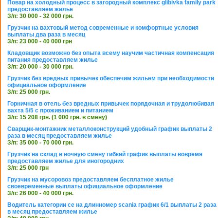
Повар на холодный процесс в загородный комплекс glibivka family park
предоставляем жилье
З/п: 30 000 - 32 000 грн.
Грузчик на вахтовый метод современные и комфортные условия
выплаты два раза в месяц
З/п: 23 000 - 40 000 грн
Кладовщик возможно без опыта всему научим частичная компенсация
питания предоставляем жилье
З/п: 20 000 - 30 000 грн.
Грузчик без вредных привычек обеспечим жильем при необходимости
официальное оформление
З/п: 25 000 грн.
Горничная в отель без вредных привычек порядочная и трудолюбивая
вахта 5/5 с проживанием и питанием
З/п: 15 208 грн. (1 000 грн. в смену)
Сварщик-монтажник металлоконструкций удобный график выплаты 2
раза в месяц предоставляем жилье
З/п: 35 000 - 70 000 грн.
Грузчик на склад в ночную смену гибкий график выплаты вовремя
предоставляем жилье для иногородних
З/п: 25 000 грн
Грузчик на мусоровоз предоставляем бесплатное жилье
своевременные выплаты официальное оформление
З/п: 26 000 - 40 000 грн.
Водитель категории се на длинномер scania график 6/1 выплаты 2 раза
в месяц предоставляем жилье