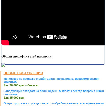
Общая специфика этой вакансии:
НОВЫЕ ПОСТУПЛЕНИЯ
Менеджер по продаже онлайн удаленно выплаты ворвремя обзвон
клиентов
З/п: 20 000 грн. + бонусы.
Заведующий складом на полный день выплаты всегда вовремя нивки
святошин
З/п: 35 000 грн.
Оператор станка чпу в цех металлообработки выплаты вовремя нивки