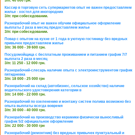
З/п: 40 000 грн.
Кассир в торговую сеть супермаркетов опыт не важен предоставляем
жилье - хостел для иногородних
З/п: при собеседовании.
Разнорабочий опыт не важен обучим официальное оформление
выплаты 2 раза в месяц предоставляем жилье
З/п: при собеседовании.
Повар с опытом на кухне от 1 года в уютную гостиницу без вредных
привычек предоставляем жилье
З/п: 36 000 - 39 600 грн.
Посудомойщица с бесплатным проживанием и питанием график 7/7
выплата 2 раза в месяц
З/п: 11 250 - 12 000 грн.
Разнорабочий-слесарь наличие опыта с электроинструментом график
пятидневка
З/п: 18 000 - 25 000 грн
Разнорабочий на склад (автобизнес, сельское хозяйство) наличие
водительского удостоверения категории в
З/п: 14 000 - 22 000 грн.
Разнорабочий по озеленению и монтажу систем полива возможно без
опыта выплаты всегда вовремя
З/п: 30 000 - 40 000 грн.
Разнорабочий на производство керамики физически выносливый
график 5/2 официальное оформление
З/п: 22 000 - 30 000 грн
Разнорабочий (ремонтник) без вредных привычек пунктуальный и