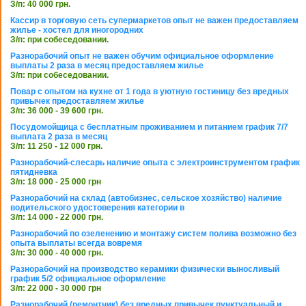
З/п: 40 000 грн.
Кассир в торговую сеть супермаркетов опыт не важен предоставляем
жилье - хостел для иногородних
З/п: при собеседовании.
Разнорабочий опыт не важен обучим официальное оформление
выплаты 2 раза в месяц предоставляем жилье
З/п: при собеседовании.
Повар с опытом на кухне от 1 года в уютную гостиницу без вредных
привычек предоставляем жилье
З/п: 36 000 - 39 600 грн.
Посудомойщица с бесплатным проживанием и питанием график 7/7
выплата 2 раза в месяц
З/п: 11 250 - 12 000 грн.
Разнорабочий-слесарь наличие опыта с электроинструментом график
пятидневка
З/п: 18 000 - 25 000 грн
Разнорабочий на склад (автобизнес, сельское хозяйство) наличие
водительского удостоверения категории в
З/п: 14 000 - 22 000 грн.
Разнорабочий по озеленению и монтажу систем полива возможно без
опыта выплаты всегда вовремя
З/п: 30 000 - 40 000 грн.
Разнорабочий на производство керамики физически выносливый
график 5/2 официальное оформление
З/п: 22 000 - 30 000 грн
Разнорабочий (ремонтник) без вредных привычек пунктуальный и