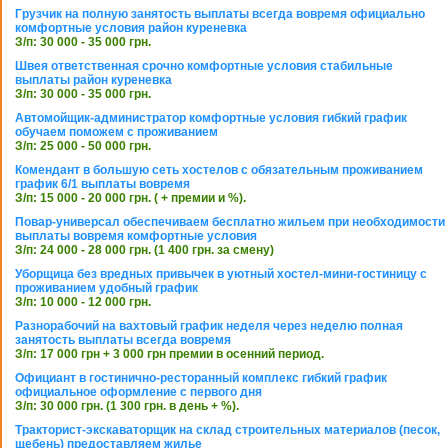
Грузчик на полную занятость выплаты всегда вовремя официально
комфортные условия район куреневка
З/п: 30 000 - 35 000 грн.
Швея ответственная срочно комфортные условия стабильные
выплаты район куреневка
З/п: 30 000 - 35 000 грн.
Автомойщик-администратор комфортные условия гибкий график
обучаем поможем с проживанием
З/п: 25 000 - 50 000 грн.
Комендант в большую сеть хостелов с обязательным проживанием
график 6/1 выплаты вовремя
З/п: 15 000 - 20 000 грн. ( + премии и %).
Повар-универсал обеспечиваем бесплатно жильем при необходимости
выплаты вовремя комфортные условия
З/п: 24 000 - 28 000 грн. (1 400 грн. за смену)
Уборщица без вредных привычек в уютный хостел-мини-гостиницу с
проживанием удобный график
З/п: 10 000 - 12 000 грн.
Разнорабочий на вахтовый график неделя через неделю полная
занятость выплаты всегда вовремя
З/п: 17 000 грн + 3 000 грн премии в осенний период.
Официант в гостинично-ресторанный комплекс гибкий график
официальное оформление с первого дня
З/п: 30 000 грн. (1 300 грн. в день + %).
Тракторист-экскаваторщик на склад строительных материалов (песок,
щебень) предоставляем жилье