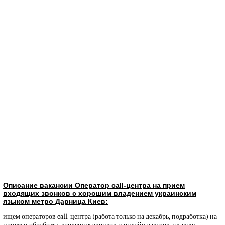
Описание вакансии Оператор call-центра на прием
входящих звонков с хорошим владением украинским
языком метро Дарница Киев:
ищем операторов call-центра (работа только на декабрь, подработка) на