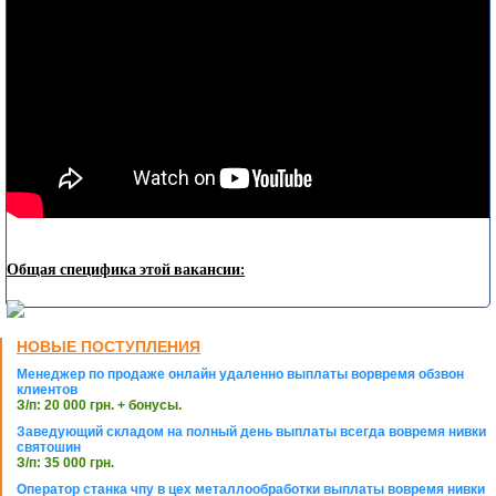
Общая специфика этой вакансии:
НОВЫЕ ПОСТУПЛЕНИЯ
Менеджер по продаже онлайн удаленно выплаты ворвремя обзвон
клиентов
З/п: 20 000 грн. + бонусы.
Заведующий складом на полный день выплаты всегда вовремя нивки
святошин
З/п: 35 000 грн.
Оператор станка чпу в цех металлообработки выплаты вовремя нивки