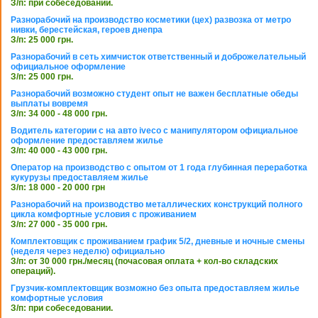
З/п: при собеседовании.
Разнорабочий на производство косметики (цех) развозка от метро
нивки, берестейская, героев днепра
З/п: 25 000 грн.
Разнорабочий в сеть химчисток ответственный и доброжелательный
официальное оформление
З/п: 25 000 грн.
Разнорабочий возможно студент опыт не важен бесплатные обеды
выплаты вовремя
З/п: 34 000 - 48 000 грн.
Водитель категории с на авто iveco с манипулятором официальное
оформление предоставляем жилье
З/п: 40 000 - 43 000 грн.
Оператор на производство с опытом от 1 года глубинная переработка
кукурузы предоставляем жилье
З/п: 18 000 - 20 000 грн
Разнорабочий на производство металлических конструкций полного
цикла комфортные условия с проживанием
З/п: 27 000 - 35 000 грн.
Комплектовщик с проживанием график 5/2, дневные и ночные смены
(неделя через неделю) официально
З/п: от 30 000 грн./месяц (почасовая оплата + кол-во складских
операций).
Грузчик-комплектовщик возможно без опыта предоставляем жилье
комфортные условия
З/п: при собеседовании.