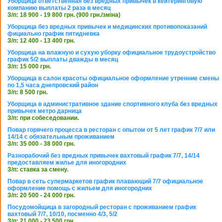
Уборщица ответственная без вредных привычек в кейтеринговую
компанию выплаты 2 раза в месяц
З/п: 18 900 - 19 800 грн. (900 грн./зміна)
Уборщица без вредных привычек и медицинских противопоказаний
фициально график пятидневка
З/п: 12 400 - 13 400 грн.
Уборщица на влажную и сухую уборку официальное трудоустройство
график 5/2 выплаты дважды в месяц
З/п: 15 000 грн.
Уборщица в салон красоты официальное оформление утренние смены
по 1,5 часа днепровский район
З/п: 8 500 грн.
Уборщица в административное здание спортивного клуба без вредных
привычек метро дарница
З/п: при собеседовании.
Повар горячего процесса в ресторан с опытом от 5 лет график 7/7 или
14/14 с обязательным проживанием
З/п: 35 000 - 38 000 грн.
Разнорабочий без вредных привычек вахтовый график 7/7, 14/14
предоставляем жилье для иногородних
З/п: ставка за смену.
Повар в сеть супермаркетов график плавающий 7/7 официальное
оформление помощь с жильем для иногородних
З/п: 20 500 - 24 000 грн.
Посудомойщица в загородный ресторан с проживанием график
вахтовый 7/7, 10/10, посменно 4/3, 5/2
З/п: 21 000 - 23 500 грн.