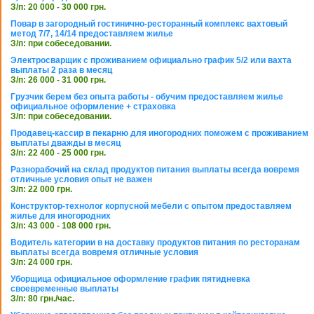
З/п: 20 000 - 30 000 грн.
Повар в загородный гостинично-ресторанный комплекс вахтовый
метод 7/7, 14/14 предоставляем жилье
З/п: при собеседовании.
Электросварщик с проживанием официально график 5/2 или вахта
выплаты 2 раза в месяц
З/п: 26 000 - 31 000 грн.
Грузчик берем без опыта работы - обучим предоставляем жилье
официальное оформление + страховка
З/п: при собеседовании.
Продавец-кассир в пекарню для иногородних поможем с проживанием
выплаты дважды в месяц
З/п: 22 400 - 25 000 грн.
Разнорабочий на склад продуктов питания выплаты всегда вовремя
отличные условия опыт не важен
З/п: 22 000 грн.
Конструктор-технолог корпусной мебели с опытом предоставляем
жилье для иногородних
З/п: 43 000 - 108 000 грн.
Водитель категории в на доставку продуктов питания по ресторанам
выплаты всегда вовремя отличные условия
З/п: 24 000 грн.
Уборщица официальное оформление график пятидневка
своевременные выплаты
З/п: 80 грн./час.