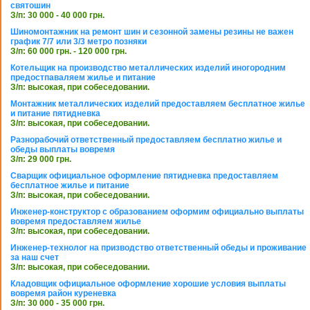
святошин
З/п: 30 000 - 40 000 грн.
Шиномонтажник на ремонт шин и сезонной замены резины не важен
график 7/7 или 3/3 метро позняки
З/п: 60 000 грн. - 120 000 грн.
Котельщик на производство металлических изделий иногородним
предостпаваляем жилье и питание
З/п: высокая, при собеседовании.
Монтажник металлических изделий предоставляем бесплатное жилье
и питание пятидневка
З/п: высокая, при собеседовании.
Разнорабочий ответственный предоставляем бесплатно жилье и
обеды выплаты вовремя
З/п: 29 000 грн.
Сварщик официальное оформление пятидневка предоставляем
бесплатное жилье и питание
З/п: высокая, при собеседовании.
Инженер-конструктор с образованием оформим официально выплаты
вовремя предоставляем жилье
З/п: высокая, при собеседовании.
Инженер-технолог на призводство ответственный обеды и проживание
за наш счет
З/п: высокая, при собеседовании.
Кладовщик официальное оформление хорошие условия выплаты
вовремя район куреневка
З/п: 30 000 - 35 000 грн.