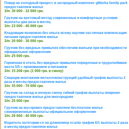
Повар на холодный процесс в загородный комплекс glibivka family park
предоставляем жилье
З/п: 30 000 - 32 000 грн.
Грузчик на вахтовый метод современные и комфортные условия
выплаты два раза в месяц
З/п: 23 000 - 40 000 грн
Кладовщик возможно без опыта всему научим частичная компенсация
питания предоставляем жилье
З/п: 20 000 - 30 000 грн.
Грузчик без вредных привычек обеспечим жильем при необходимости
официальное оформление
З/п: 25 000 грн.
Горничная в отель без вредных привычек порядочная и трудолюбивая
вахта 5/5 с проживанием и питанием
З/п: 15 208 грн. (1 000 грн. в смену)
Сварщик-монтажник металлоконструкций удобный график выплаты 2
раза в месяц предоставляем жилье
З/п: 35 000 - 70 000 грн.
Грузчик на склад в ночную смену гибкий график выплаты вовремя
предоставляем жилье для иногородних
З/п: 25 000 грн
Грузчик на мусоровоз предоставляем бесплатное жилье
своевременные выплаты официальное оформление
З/п: 26 000 - 40 000 грн.
Водитель категории се на длинномер scania график 6/1 выплаты 2 раза
в месяц предоставляем жилье