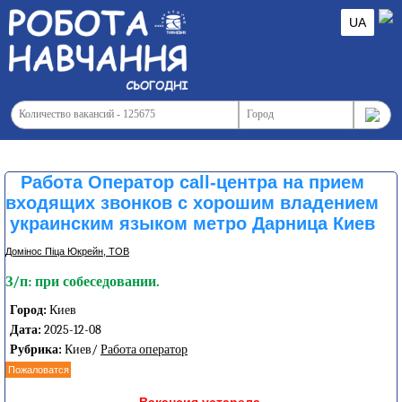
UA
Работа Оператор call-центра на прием
входящих звонков с хорошим владением
украинским языком метро Дарница Киев
Домінос Піца Юкрейн, ТОВ
З/п: при собеседовании.
Город:
Киев
Дата:
2025-12-08
Рубрика:
Киев/
Работа оператор
Пожаловатся
Вакансия устарела.