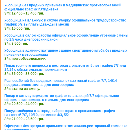
Уборщица без вредных привычек и медицинских противопоказаний
фициально график пятидневка
З/п: 12 400 - 13 400 грн.
Уборщица на влажную и сухую уборку официальное трудоустройство
график 5/2 выплаты дважды в месяц
З/п: 15 000 грн.
Уборщица в салон красоты официальное оформление утренние смены
по 1,5 часа днепровский район
З/п: 8 500 грн.
Уборщица в административное здание спортивного клуба без вредных
привычек метро дарница
З/п: при собеседовании.
Повар горячего процесса в ресторан с опытом от 5 лет график 7/7 или
14/14 с обязательным проживанием
З/п: 35 000 - 38 000 грн.
Разнорабочий без вредных привычек вахтовый график 7/7, 14/14
предоставляем жилье для иногородних
З/п: ставка за смену.
Повар в сеть супермаркетов график плавающий 7/7 официальное
оформление помощь с жильем для иногородних
З/п: 20 500 - 24 000 грн.
Посудомойщица в загородный ресторан с проживанием график
вахтовый 7/7, 10/10, посменно 4/3, 5/2
З/п: 21 000 - 23 500 грн.
Официант без вредных привычек в гостинично-ресторанный комплекс