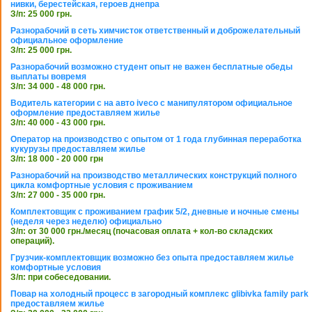
нивки, берестейская, героев днепра
З/п: 25 000 грн.
Разнорабочий в сеть химчисток ответственный и доброжелательный
официальное оформление
З/п: 25 000 грн.
Разнорабочий возможно студент опыт не важен бесплатные обеды
выплаты вовремя
З/п: 34 000 - 48 000 грн.
Водитель категории с на авто iveco с манипулятором официальное
оформление предоставляем жилье
З/п: 40 000 - 43 000 грн.
Оператор на производство с опытом от 1 года глубинная переработка
кукурузы предоставляем жилье
З/п: 18 000 - 20 000 грн
Разнорабочий на производство металлических конструкций полного
цикла комфортные условия с проживанием
З/п: 27 000 - 35 000 грн.
Комплектовщик с проживанием график 5/2, дневные и ночные смены
(неделя через неделю) официально
З/п: от 30 000 грн./месяц (почасовая оплата + кол-во складских
операций).
Грузчик-комплектовщик возможно без опыта предоставляем жилье
комфортные условия
З/п: при собеседовании.
Повар на холодный процесс в загородный комплекс glibivka family park
предоставляем жилье