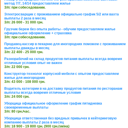
метод 7/7, 14/14 предоставляем жилье
З/п: при собеседовании.
Электросварщик с проживанием официально график 5/2 или вахта
выплаты 2 раза в месяц
З/п: 26 000 - 31 000 грн.
Грузчик берем без опыта работы - обучим предоставляем жилье
официальное оформление + страховка
З/п: при собеседовании.
Продавец-кассир в пекарню для иногородних поможем с проживанием
выплаты дважды в месяц
З/п: 22 400 - 25 000 грн.
Разнорабочий на склад продуктов питания выплаты всегда вовремя
отличные условия опыт не важен
З/п: 22 000 грн.
Конструктор-технолог корпусной мебели с опытом предоставляем
жилье для иногородних
З/п: 43 000 - 108 000 грн.
Водитель категории в на доставку продуктов питания по ресторанам
выплаты всегда вовремя отличные условия
З/п: 24 000 грн.
Уборщица официальное оформление график пятидневка
своевременные выплаты
З/п: 80 грн./час.
Уборщица ответственная без вредных привычек в кейтеринговую
компанию выплаты 2 раза в месяц
З/п: 18 900 - 19 800 грн. (900 грн./зміна)