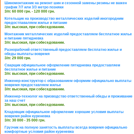
Шиномонтажник на ремонт шин и сезонной замены резины не важен
график 7/7 или 3/3 метро позняки
З/п: 60 000 грн. - 120 000 грн.
Котельщик на производство металлических изделий иногородним
предостпаваляем жилье и питание
З/п: высокая, при собеседовании.
Монтажник металлических изделий предоставляем бесплатное жилье
и питание пятидневка
З/п: высокая, при собеседовании.
Разнорабочий ответственный предоставляем бесплатно жилье и
обеды выплаты вовремя
З/п: 29 000 грн.
Сварщик официальное оформление пятидневка предоставляем
бесплатное жилье и питание
З/п: высокая, при собеседовании.
Инженер-конструктор с образованием оформим официально выплаты
вовремя предоставляем жилье
З/п: высокая, при собеседовании.
Инженер-технолог на призводство ответственный обеды и проживание
за наш счет
З/п: высокая, при собеседовании.
Кладовщик официальное оформление хорошие условия выплаты
вовремя район куреневка
З/п: 30 000 - 35 000 грн.
Грузчик на полную занятость выплаты всегда вовремя официально
комфортные условия район куреневка