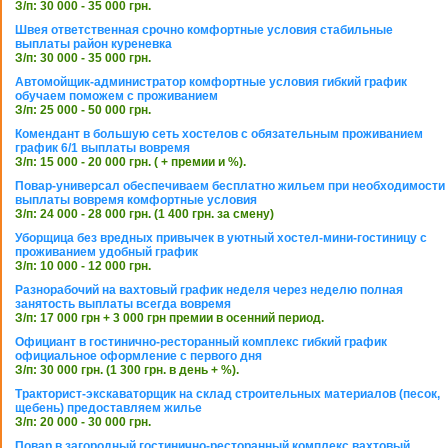
З/п: 30 000 - 35 000 грн.
Швея ответственная срочно комфортные условия стабильные
выплаты район куреневка
З/п: 30 000 - 35 000 грн.
Автомойщик-администратор комфортные условия гибкий график
обучаем поможем с проживанием
З/п: 25 000 - 50 000 грн.
Комендант в большую сеть хостелов с обязательным проживанием
график 6/1 выплаты вовремя
З/п: 15 000 - 20 000 грн. ( + премии и %).
Повар-универсал обеспечиваем бесплатно жильем при необходимости
выплаты вовремя комфортные условия
З/п: 24 000 - 28 000 грн. (1 400 грн. за смену)
Уборщица без вредных привычек в уютный хостел-мини-гостиницу с
проживанием удобный график
З/п: 10 000 - 12 000 грн.
Разнорабочий на вахтовый график неделя через неделю полная
занятость выплаты всегда вовремя
З/п: 17 000 грн + 3 000 грн премии в осенний период.
Официант в гостинично-ресторанный комплекс гибкий график
официальное оформление с первого дня
З/п: 30 000 грн. (1 300 грн. в день + %).
Тракторист-экскаваторщик на склад строительных материалов (песок,
щебень) предоставляем жилье
З/п: 20 000 - 30 000 грн.
Повар в загородный гостинично-ресторанный комплекс вахтовый