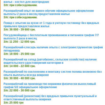
жилье - хостел для иногородних
З/п: при собеседовании.
Разнорабочий опыт не важен обучим официальное оформление
выплаты 2 раза в месяц предоставляем жилье
З/п: при собеседовании.
Повар с опытом на кухне от 1 года в уютную гостиницу без вредных
привычек предоставляем жилье
З/п: 36 000 - 39 600 грн.
Посудомойщица с бесплатным проживанием и питанием график 7/7
выплата 2 раза в месяц
З/п: 11 250 - 12 000 грн.
Разнорабочий-слесарь наличие опыта с электроинструментом график
пятидневка
З/п: 18 000 - 25 000 грн
Разнорабочий на склад (автобизнес, сельское хозяйство) наличие
водительского удостоверения категории в
З/п: 14 000 - 22 000 грн.
Разнорабочий по озеленению и монтажу систем полива возможно без
опыта выплаты всегда вовремя
З/п: 30 000 - 40 000 грн.
Разнорабочий на производство керамики физически выносливый
график 5/2 официальное оформление
З/п: 22 000 - 30 000 грн
Разнорабочий (ремонтник) без вредных привычек пунктуальный и
ответственный выплаты вовремя
З/п: 25 000 грн