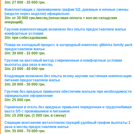
З/п: 27 000 - 35 000 грн.
Комплектовщик с проживанием график 5/2, дневные и ночные смены
(неделя через неделю) официально
З/п: от 30 000 грн./месяц (почасовая оплата + кол-во складских
операций).
Грузчик-комплектовщик возможно без опыта предоставляем жилье
комфортные условия
З/п: при собеседовании.
Повар на холодный процесс в загородный комплекс glibivka family park
предоставляем жилье
З/п: 30 000 - 32 000 грн.
Грузчик на вахтовый метод современные и комфортные условия
выплаты два раза в месяц
З/п: 23 000 - 40 000 грн
Кладовщик возможно без опыта всему научим частичная компенсация
питания предоставляем жилье
З/п: 20 000 - 30 000 грн.
Грузчик без вредных привычек обеспечим жильем при необходимости
официальное оформление
З/п: 25 000 грн.
Горничная в отель без вредных привычек порядочная и трудолюбивая
вахта 5/5 с проживанием и питанием
З/п: 15 208 грн. (1 000 грн. в смену)
Сварщик-монтажник металлоконструкций удобный график выплаты 2
раза в месяц предоставляем жилье
З/п: 35 000 - 70 000 грн.