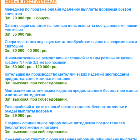
НОВЫЕ ПОСТУПЛЕНИЯ
Менеджер по продаже онлайн удаленно выплаты ворвремя обзвон
клиентов
З/п: 20 000 грн. + бонусы.
Заведующий складом на полный день выплаты всегда вовремя нивки
святошин
З/п: 35 000 грн.
Оператор станка чпу в цех металлообработки выплаты вовремя нивки
святошин
З/п: 30 000 - 40 000 грн.
Шиномонтажник на ремонт шин и сезонной замены резины не важен
график 7/7 или 3/3 метро позняки
З/п: 60 000 грн. - 120 000 грн.
Котельщик на производство металлических изделий иногородним
предостпаваляем жилье и питание
З/п: высокая, при собеседовании.
Монтажник металлических изделий предоставляем бесплатное жилье
и питание пятидневка
З/п: высокая, при собеседовании.
Разнорабочий ответственный предоставляем бесплатно жилье и
обеды выплаты вовремя
З/п: 29 000 грн.
Сварщик официальное оформление пятидневка предоставляем
бесплатное жилье и питание
З/п: высокая, при собеседовании.
Инженер-конструктор с образованием оформим официально выплаты