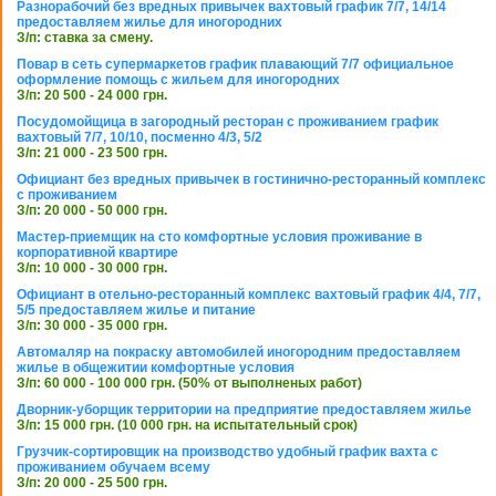
Разнорабочий без вредных привычек вахтовый график 7/7, 14/14
предоставляем жилье для иногородних
З/п: ставка за смену.
Повар в сеть супермаркетов график плавающий 7/7 официальное
оформление помощь с жильем для иногородних
З/п: 20 500 - 24 000 грн.
Посудомойщица в загородный ресторан с проживанием график
вахтовый 7/7, 10/10, посменно 4/3, 5/2
З/п: 21 000 - 23 500 грн.
Официант без вредных привычек в гостинично-ресторанный комплекс
с проживанием
З/п: 20 000 - 50 000 грн.
Мастер-приемщик на сто комфортные условия проживание в
корпоративной квартире
З/п: 10 000 - 30 000 грн.
Официант в отельно-ресторанный комплекс вахтовый график 4/4, 7/7,
5/5 предоставляем жилье и питание
З/п: 30 000 - 35 000 грн.
Автомаляр на покраску автомобилей иногородним предоставляем
жилье в общежитии комфортные условия
З/п: 60 000 - 100 000 грн. (50% от выполненых работ)
Дворник-уборщик территории на предприятие предоставляем жилье
З/п: 15 000 грн. (10 000 грн. на испытательный срок)
Грузчик-сортировщик на производство удобный график вахта с
проживанием обучаем всему
З/п: 20 000 - 25 500 грн.