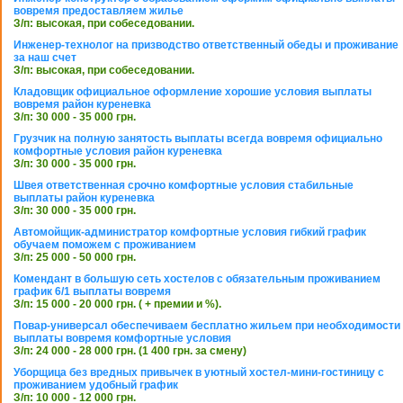
вовремя предоставляем жилье
З/п: высокая, при собеседовании.
Инженер-технолог на призводство ответственный обеды и проживание
за наш счет
З/п: высокая, при собеседовании.
Кладовщик официальное оформление хорошие условия выплаты
вовремя район куреневка
З/п: 30 000 - 35 000 грн.
Грузчик на полную занятость выплаты всегда вовремя официально
комфортные условия район куреневка
З/п: 30 000 - 35 000 грн.
Швея ответственная срочно комфортные условия стабильные
выплаты район куреневка
З/п: 30 000 - 35 000 грн.
Автомойщик-администратор комфортные условия гибкий график
обучаем поможем с проживанием
З/п: 25 000 - 50 000 грн.
Комендант в большую сеть хостелов с обязательным проживанием
график 6/1 выплаты вовремя
З/п: 15 000 - 20 000 грн. ( + премии и %).
Повар-универсал обеспечиваем бесплатно жильем при необходимости
выплаты вовремя комфортные условия
З/п: 24 000 - 28 000 грн. (1 400 грн. за смену)
Уборщица без вредных привычек в уютный хостел-мини-гостиницу с
проживанием удобный график
З/п: 10 000 - 12 000 грн.