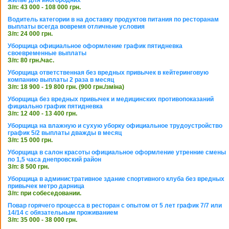
жилье для иногородних
З/п: 43 000 - 108 000 грн.
Водитель категории в на доставку продуктов питания по ресторанам
выплаты всегда вовремя отличные условия
З/п: 24 000 грн.
Уборщица официальное оформление график пятидневка
своевременные выплаты
З/п: 80 грн./час.
Уборщица ответственная без вредных привычек в кейтеринговую
компанию выплаты 2 раза в месяц
З/п: 18 900 - 19 800 грн. (900 грн./зміна)
Уборщица без вредных привычек и медицинских противопоказаний
фициально график пятидневка
З/п: 12 400 - 13 400 грн.
Уборщица на влажную и сухую уборку официальное трудоустройство
график 5/2 выплаты дважды в месяц
З/п: 15 000 грн.
Уборщица в салон красоты официальное оформление утренние смены
по 1,5 часа днепровский район
З/п: 8 500 грн.
Уборщица в административное здание спортивного клуба без вредных
привычек метро дарница
З/п: при собеседовании.
Повар горячего процесса в ресторан с опытом от 5 лет график 7/7 или
14/14 с обязательным проживанием
З/п: 35 000 - 38 000 грн.