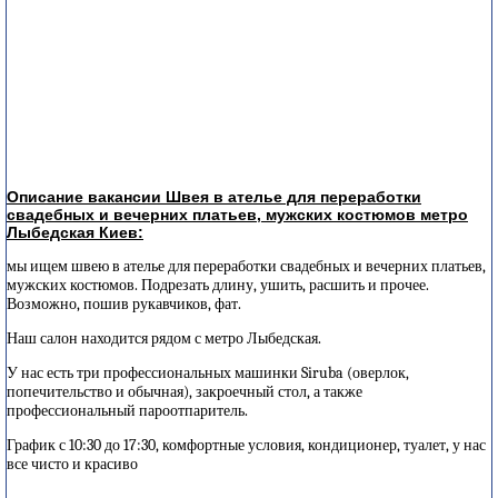
Описание вакансии Швея в ателье для переработки
свадебных и вечерних платьев, мужских костюмов метро
Лыбедская Киев:
мы ищем швею в ателье для переработки свадебных и вечерних платьев,
мужских костюмов. Подрезать длину, ушить, расшить и прочее.
Возможно, пошив рукавчиков, фат.
Наш салон находится рядом с метро Лыбедская.
У нас есть три профессиональных машинки Siruba (оверлок,
попечительство и обычная), закроечный стол, а также
профессиональный пароотпаритель.
График с 10:30 до 17:30, комфортные условия, кондиционер, туалет, у нас
все чисто и красиво