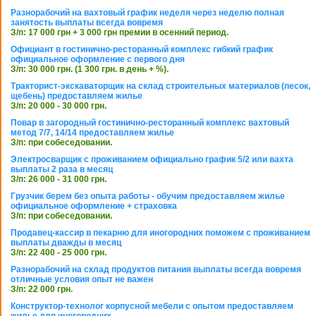
Разнорабочий на вахтовый график неделя через неделю полная
занятость выплаты всегда вовремя
З/п: 17 000 грн + 3 000 грн премии в осенний период.
Официант в гостинично-ресторанный комплекс гибкий график
официальное оформление с первого дня
З/п: 30 000 грн. (1 300 грн. в день + %).
Тракторист-экскаваторщик на склад строительных материалов (песок,
щебень) предоставляем жилье
З/п: 20 000 - 30 000 грн.
Повар в загородный гостинично-ресторанный комплекс вахтовый
метод 7/7, 14/14 предоставляем жилье
З/п: при собеседовании.
Электросварщик с проживанием официально график 5/2 или вахта
выплаты 2 раза в месяц
З/п: 26 000 - 31 000 грн.
Грузчик берем без опыта работы - обучим предоставляем жилье
официальное оформление + страховка
З/п: при собеседовании.
Продавец-кассир в пекарню для иногородних поможем с проживанием
выплаты дважды в месяц
З/п: 22 400 - 25 000 грн.
Разнорабочий на склад продуктов питания выплаты всегда вовремя
отличные условия опыт не важен
З/п: 22 000 грн.
Конструктор-технолог корпусной мебели с опытом предоставляем