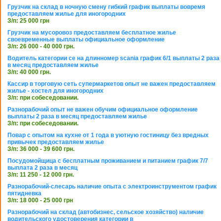
Грузчик на склад в ночную смену гибкий график выплаты вовремя
предоставляем жилье для иногородних
З/п: 25 000 грн
Грузчик на мусоровоз предоставляем бесплатное жилье
своевременные выплаты официальное оформление
З/п: 26 000 - 40 000 грн.
Водитель категории се на длинномер scania график 6/1 выплаты 2 раза
в месяц предоставляем жилье
З/п: 40 000 грн.
Кассир в торговую сеть супермаркетов опыт не важен предоставляем
жилье - хостел для иногородних
З/п: при собеседовании.
Разнорабочий опыт не важен обучим официальное оформление
выплаты 2 раза в месяц предоставляем жилье
З/п: при собеседовании.
Повар с опытом на кухне от 1 года в уютную гостиницу без вредных
привычек предоставляем жилье
З/п: 36 000 - 39 600 грн.
Посудомойщица с бесплатным проживанием и питанием график 7/7
выплата 2 раза в месяц
З/п: 11 250 - 12 000 грн.
Разнорабочий-слесарь наличие опыта с электроинструментом график
пятидневка
З/п: 18 000 - 25 000 грн
Разнорабочий на склад (автобизнес, сельское хозяйство) наличие
водительского удостоверения категории в