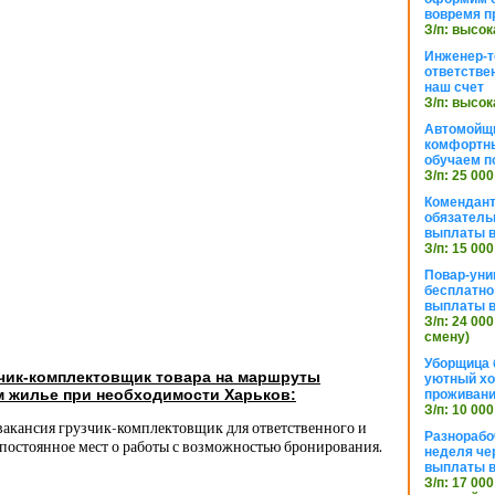
вовремя п
З/п: высок
Инженер-т
ответстве
наш счет
З/п: высок
Автомойщ
комфортны
обучаем п
З/п: 25 000
Комендант
обязатель
выплаты 
З/п: 15 000
Повар-уни
бесплатно
выплаты 
З/п: 24 000
смену)
Уборщица 
зчик-комплектовщик товара на маршруты
уютный хо
м жилье при необходимости Харьков:
проживани
З/п: 10 000
вакансия грузчик-комплектовщик для ответственного и
Разнорабо
 постоянное мест о работы с возможностью бронирования.
неделя че
выплаты в
З/п: 17 000