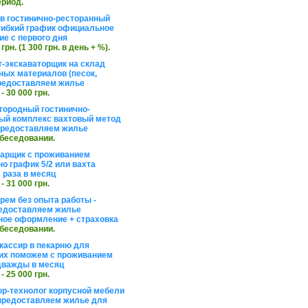
ериод.
в гостинично-ресторанный
гибкий график официальное
е с первого дня
 грн. (1 300 грн. в день + %).
т-экскаваторщик на склад
ных материалов (песок,
редоставляем жилье
 - 30 000 грн.
агородный гостинично-
ый комплекс вахтовый метод
 предоставляем жилье
обеседовании.
арщик с проживанием
о график 5/2 или вахта
 раза в месяц
 - 31 000 грн.
рем без опыта работы -
едоставляем жилье
ое оформление + страховка
обеседовании.
кассир в пекарню для
их поможем с проживанием
дважды в месяц
 - 25 000 грн.
ор-технолог корпусной мебели
предоставляем жилье для