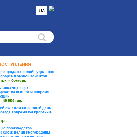
UA
ПОСТУПЛЕНИЯ
по продаже онлайн удаленно
орвремя обзвон клиентов
 грн. + бонусы.
танка чпу в цех
работки выплаты вовремя
тошин
 - 40 000 грн.
й складом на полный день
сегда вовремя комфортные
 грн.
 на производство
ских изделий иногородним
валяем жилье и питание