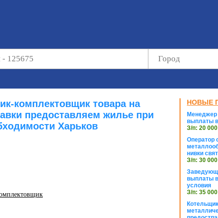
чик-комплектовщик товара на
НОВЫЕ 
авки предоставляем жилье при
Менеджер 
выплаты в
бходимости Харьков
З/п: 20 000
Оператор с
металлооб
нивки свя
З/п: 30 000
Заведующи
выплаты в
условия
З/п: 35 000
комплектовщик
Котельщик
металличе
предостпа