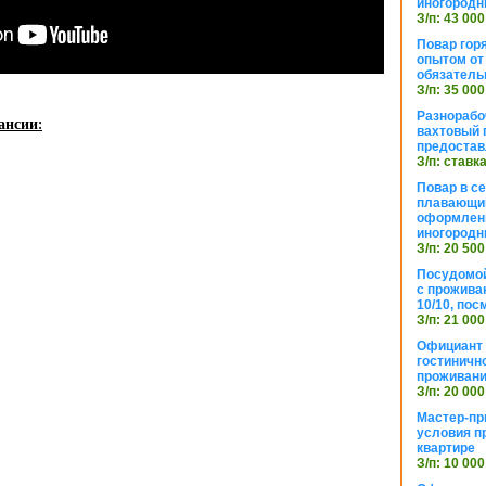
иногородн
З/п: 43 000
Повар горя
опытом от 
обязател
З/п: 35 000
Разнорабо
ансии:
вахтовый г
предостав
З/п: ставк
Повар в с
плавающий
оформлени
иногородн
З/п: 20 500
Посудомой
с прожива
10/10, посм
З/п: 21 000
Официант 
гостиничн
проживан
З/п: 20 000
Мастер-пр
условия п
квартире
З/п: 10 000