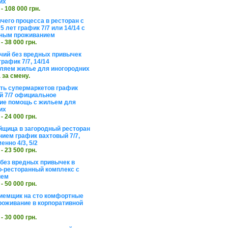
их
 - 108 000 грн.
чего процесса в ресторан с
5 лет график 7/7 или 14/14 с
ьным проживанием
 - 38 000 грн.
чий без вредных привычек
рафик 7/7, 14/14
ляем жилье для иногородних
а за смену.
еть супермаркетов график
 7/7 официальное
е помощь с жильем для
их
 - 24 000 грн.
щица в загородный ресторан
нием график вахтовый 7/7,
енно 4/3, 5/2
 - 23 500 грн.
без вредных привычек в
о-ресторанный комплекс с
ием
 - 50 000 грн.
иемщик на сто комфортные
роживание в корпоративной
 - 30 000 грн.