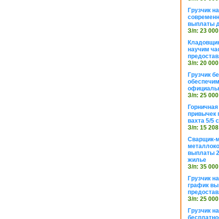
Грузчик н
современн
выплаты д
З/п: 23 000
Кладовщик
научим ча
предостав
З/п: 20 000
Грузчик б
обеспечим
официаль
З/п: 25 000
Горничная
привычек 
вахта 5/5
З/п: 15 208
Сварщик-
металлоко
выплаты 2
жилье
З/п: 35 000
Грузчик на
график вы
предостав
З/п: 25 000
Грузчик н
бесплатно