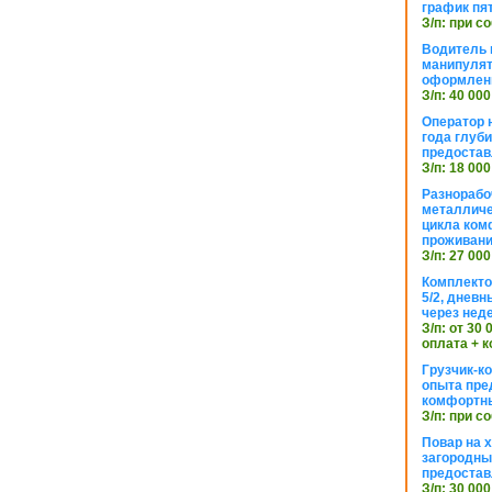
график пя
З/п: при с
Водитель к
манипуля
оформлен
З/п: 40 000
Оператор 
года глуб
предостав
З/п: 18 000
Разнорабо
металличе
цикла ком
проживан
З/п: 27 000
Комплекто
5/2, днев
через нед
З/п: от 30
оплата + к
Грузчик-к
опыта пре
комфортн
З/п: при с
Повар на 
загородный
предостав
З/п: 30 000