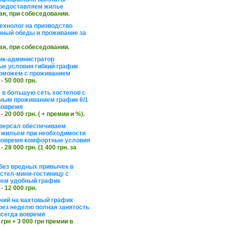
редоставляем жилье
ая, при собеседовании.
ехнолог на призводство
нный обеды и проживание за
ая, при собеседовании.
ик-администратор
е условия гибкий график
оможем с проживанием
 - 50 000 грн.
 в большую сеть хостелов с
ным проживанием график 6/1
вовремя
 - 20 000 грн. ( + премии и %).
версал обеспечиваем
 жильем при необходимости
вовремя комфортные условия
 - 28 000 грн. (1 400 грн. за
без вредных привычек в
стел-мини-гостиницу с
ем удобный график
 - 12 000 грн.
чий на вахтовый график
рез неделю полная занятость
сегда вовремя
 грн + 3 000 грн премии в