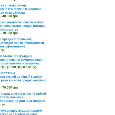
а вахтовый метод
ые и комфортные условия
ва раза в месяц
 - 40 000 грн
 возможно без опыта всему
стичная компенсация питания
ляем жилье
 - 30 000 грн.
ез вредных привычек
 жильем при необходимости
ное оформление
 грн.
 в отель без вредных
порядочная и трудолюбивая
 с проживанием и питанием
 грн. (1 000 грн. в смену)
монтажник
нструкций удобный график
 раза в месяц предоставляем
 - 70 000 грн.
 склад в ночную смену гибкий
платы вовремя
ляем жилье для иногородних
 грн
а мусоровоз предоставляем
е жилье своевременные