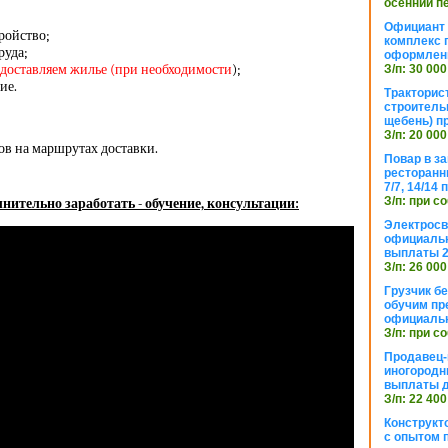
осенний п
Официант 
ройство;
комплекс 
руда;
оформлени
едоставляем жилье (при необходимости
);
З/п: 30 000
ие.
Тракторис
строитель
щебень) п
З/п: 20 000
ов на маршрутах доставки.
Повар в з
ресторанн
7/7, 14/14
З/п: при с
нительно заработать - обучение, консультации:
Электросв
официальн
выплаты 2
З/п: 26 000
Грузчик бе
обучим пр
официальн
З/п: при с
Продавец-
иногородн
выплаты 
З/п: 22 400
Конструкт
с опытом 