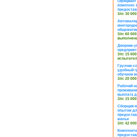
Официант 
комплекс в
предостав
З/п: 30 000
Автомаляр
иногородн
общежити
З/п: 60 000
выполнены
Дворник-у
предприят
З/п: 15 000
испытател
Грузчик-с
удобный г
обучаем в
З/п: 20 000
Рабочий н
проживани
выплата д
З/п: 15 000
Сборщик-м
опытом дл
предоста
жилье
З/п: 42 000
Комплекто
предостав