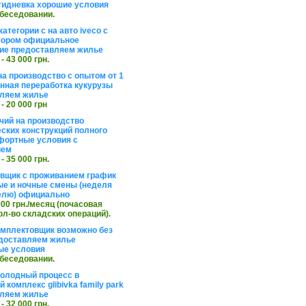
тидневка хорошие условия
обеседовании.
атегории с на авто iveco с
тором официальное
ие предоставляем жилье
 - 43 000 грн.
на производство с опытом от 1
инная переработка кукурузы
ляем жилье
 - 20 000 грн
чий на производство
ских конструкций полного
фортные условия с
ием
 - 35 000 грн.
вщик с проживанием график
ные и ночные смены (неделя
елю) официально
 000 грн./месяц (почасовая
ол-во складских операций).
омплектовщик возможно без
доставляем жилье
ые условия
обеседовании.
холодный процесс в
 комплекс glibivka family park
ляем жилье
 - 32 000 грн.