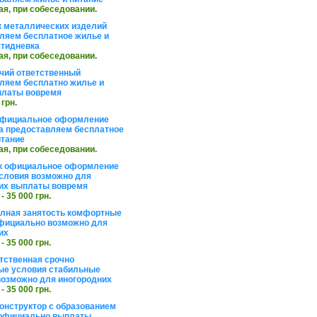
ая, при собеседовании.
 металлических изделий
ляем бесплатное жилье и
ятидневка
ая, при собеседовании.
чий ответственный
ляем бесплатно жилье и
платы вовремя
 грн.
официальное оформление
а предоставляем бесплатное
итание
ая, при собеседовании.
к официальное оформление
словия возможно для
их выплаты вовремя
 - 35 000 грн.
олная занятость комфортные
фициально возможно для
их
 - 35 000 грн.
тственная срочно
е условия стабильные
озможно для иногородних
 - 35 000 грн.
онструктор с образованием
официально выплаты