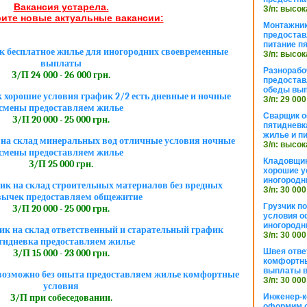
Вакансия устарела.
З/п: высок
ите новые актуальные вакансии:
Монтажник
предостав
питание п
 бесплатное жилье для иногородних своевременные
З/п: высок
выплаты
Разнорабо
З/П 24 000 - 26 000 грн.
предостав
обеды вы
хорошие условия график 2/2 есть дневные и ночные
З/п: 29 000
смены предоставляем жилье
Сварщик 
З/П 20 000 - 25 000 грн.
пятидневк
жилье и п
на склад минеральных вод отличные условия ночные
З/п: высок
смены предоставляем жилье
Кладовщи
З/П 25 000 грн.
хорошие у
иногородн
к на склад строительных материалов без вредных
З/п: 30 000
ычек предоставляем общежитие
Грузчик п
З/П 20 000 - 25 000 грн.
условия о
иногородн
к на склад ответственный и старательный график
З/п: 30 000
тидневка предоставляем жилье
Швея отве
З/П 15 000 - 23 000 грн.
комфортны
выплаты в
озможно без опыта предоставляем жилье комфортные
З/п: 30 000
условия
Инженер-к
З/П при собеседовании.
оформим 