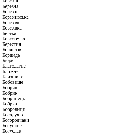
Березань
Березна
Березне
Березнівське
Березівка
Березівка
Берека
Берестечко
Берестин
Берислав
Бершадь
Бібрка
Благодатне
Ближнє
Близнюки
Бобовище
Бобрик
Бобрик
Бобринець
Бобрка
Бобровиця
Богодухів
Богородчани
Богунове
Богуслав