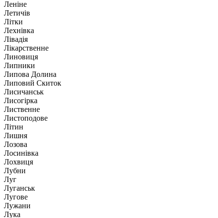
Леніне
Летичів
Літки
Лехнівка
Лівадія
Лікарственне
Линовиця
Липники
Липова Долина
Липовий Скиток
Лисичанськ
Лисогірка
Лиственне
Листоподове
Літин
Лишня
Лозова
Лосинівка
Лохвиця
Лубни
Луг
Луганськ
Лугове
Лужани
Лука