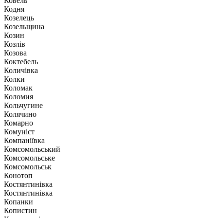
Ковель
Кодня
Козелець
Козельщина
Козин
Козлів
Козова
Коктебель
Количівка
Колки
Коломак
Коломия
Кольчугине
Колячино
Комарно
Комуніст
Компаніївка
Комсомольський
Комсомольське
Комсомольськ
Конотоп
Костянтинівка
Костянтинівка
Копанки
Копистин