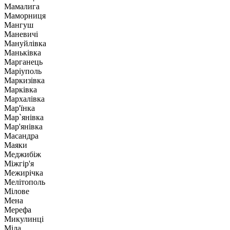
Мамалига
Маморниця
Мангуш
Маневичі
Мануйлівка
Маньківка
Марганець
Маріуполь
Маркизівка
Марківка
Мархалівка
Мар'їнка
Мар`янівка
Мар'янівка
Масандра
Маяки
Меджибіж
Міжгір'я
Межирічка
Мелітополь
Мілове
Мена
Мерефа
Микулинці
Міла