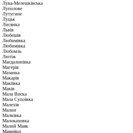
Лука-Мелешківська
Луполове
Лутугине
Луцьк
Лисянка
Львів
Любешів
Любимівка
Любимівка
Любомль
Лютіж
Магдалинівка
Магерів
Мазанка
Макарів
Макіївка
Маків
Мала Виска
Мала Супоївка
Малехів
Малин
Малківка
Малокаховка
Малий Маяк
Мамаївці