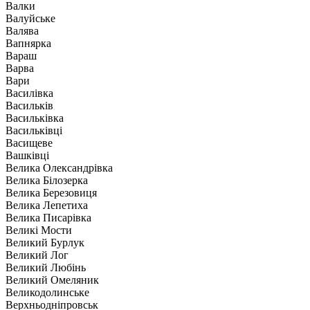
Валки
Валуйське
Валява
Вапнярка
Вараш
Варва
Вари
Василівка
Васильків
Васильківка
Васильківці
Васищеве
Вашківці
Велика Олександрівка
Велика Білозерка
Велика Березовиця
Велика Лепетиха
Велика Писарівка
Великі Мости
Великий Бурлук
Великий Лог
Великий Любінь
Великий Омеляник
Великодолинське
Верхньодніпровськ