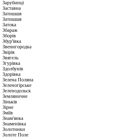
Зарубинці
Заставна
Затишшя
Затишшя
Затока
Збараж
Зборів
Збур'ївка
Звенигородка
Звірів
Звягель
Згурівка
Здолбунів
Здорівка
Зелена Поляна
Зеленогірське
Зеленодольск
Земляничне
Зіньків
Зірне
Зміїв
Знам'янка
Знаменівка
Золотники
Золоте Поле