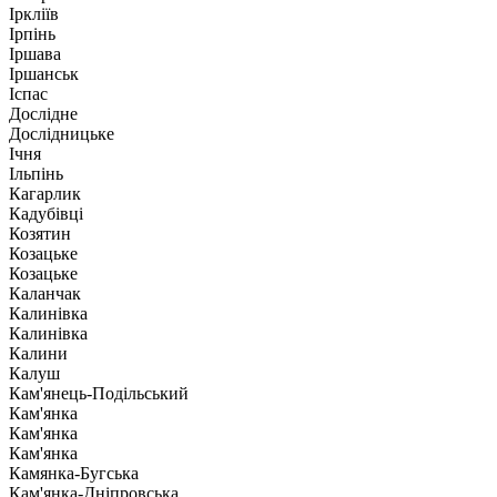
Іркліїв
Ірпінь
Іршава
Іршанськ
Іспас
Дослідне
Дослідницьке
Ічня
Ільпінь
Кагарлик
Кадубівці
Козятин
Козацьке
Козацьке
Каланчак
Калинівка
Калинівка
Калини
Калуш
Кам'янець-Подільський
Кам'янка
Кам'янка
Кам'янка
Камянка-Бугська
Кам'янка-Дніпровська