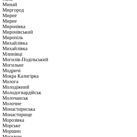
Минай
Миргород
Мирне
Мирне
Миронівка
Миронівський
Миропіль
Михайлівка
Михайлівка
Млинівці
Могилів-Подільський
Могильне
Модричі
Мокра Калигірка
Молога
Молодіжний
Молодогвардійськ
Молочанськ
Молочне
Монастириська
Монастирище
Морозівка
Морське
Моршин
Москвин