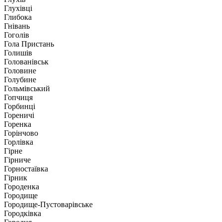
Глухівці
Глибока
Гнівань
Гоголів
Гола Пристань
Голишів
Голованівськ
Головине
Голубине
Гольмівський
Гопчиця
Горбинці
Гореничі
Горенка
Горінчово
Горлівка
Гірне
Гірниче
Горностаївка
Гірник
Городенка
Городище
Городище-Пустоварівське
Городківка