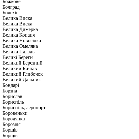
Божкове
Болград
Болехів
Велика Виска
Велика Виска
Велика Димерка
Велика Копаня
Велика Новосілка
Велика Омеляна
Велика Паладь
Великі Береги
Великий Березний
Великий Бичків
Великий Глибочок
Великий Дальник
Бондарі
Борзна
Борислав
Бориспіль
Бориспіль, аеропорт
Боровеньки
Бородянка
Боромля
Борщів
Борщів