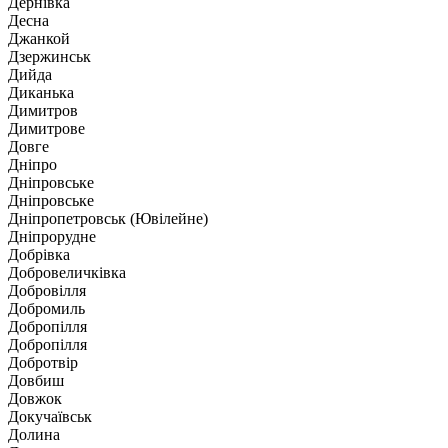
Дернівка
Десна
Джанкой
Дзержинськ
Дийда
Диканька
Димитров
Димитрове
Довге
Дніпро
Дніпровське
Дніпровське
Дніпропетровськ (Ювілейне)
Дніпрорудне
Добрівка
Добровеличківка
Добровілля
Добромиль
Добропілля
Добропілля
Добротвір
Довбиш
Довжок
Докучаївськ
Долина