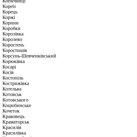
Копичинці
Кореїз
Корець
Коржі
Корнин
Коробки
Королівка
Королево
Коростень
Коростишів
Корсунь-Шевченківський
Корюківка
Косарі
Косів
Костопіль
Кострижівка
Котельва
Котовськ
Котовського
Коцюбинське
Кочеток
Краковець
Краматорськ
Красилів
Красилівка