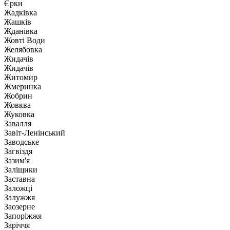
Єрки
Жадківка
Жашків
Жданівка
Жовті Води
Желябовка
Жидачів
Жидачів
Житомир
Жмеринка
Жобрин
Жовква
Жуковка
Завалля
Завіт-Ленінський
Заводське
Загвіздя
Зазим'я
Заліщики
Заставна
Заложці
Залужжя
Заозерне
Запоріжжя
Заріччя