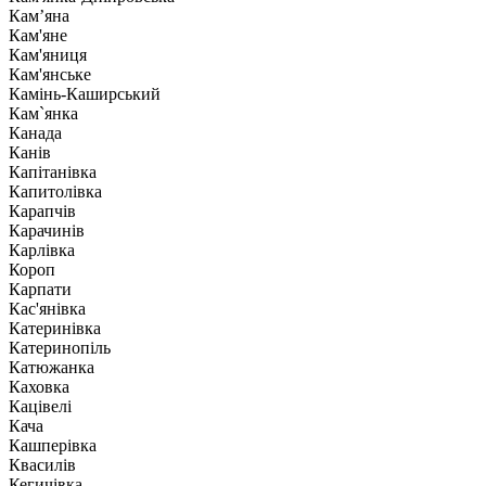
Кам’яна
Кам'яне
Кам'яниця
Кам'янське
Камінь-Каширський
Кам`янка
Канада
Канів
Капітанівка
Капитолівка
Карапчів
Карачинів
Карлівка
Короп
Карпати
Кас'янівка
Катеринівка
Катеринопіль
Катюжанка
Каховка
Кацівелі
Кача
Кашперівка
Квасилів
Кегичівка