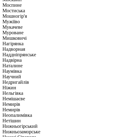
Моспине
Мостиська
Мошногір'я
Мужіїво
Мукачеве
Муроване
Мишковичі
Нагірянка
Надворная
Наддніпрянське
Надвірна
Наталине
Наумівка
Научний
Недригайлів
Ніжин
Нельгівка
Немішаєве
Немирів
Немирів
Неопалимівка
Нетішин
Нижньогірський
Нижньозаморське