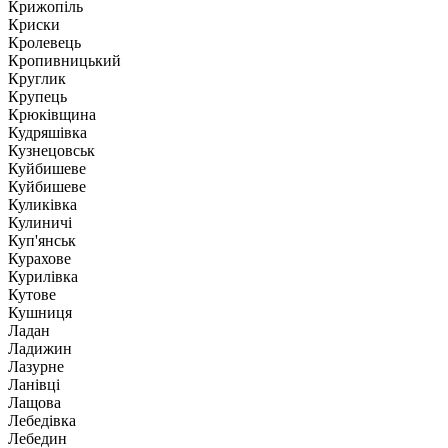
Крижопіль
Криски
Кролевець
Кропивницький
Круглик
Крупець
Крюківщина
Кудряшівка
Кузнецовськ
Куйбишеве
Куйбишеве
Куликівка
Кулиничі
Куп'янськ
Курахове
Курилівка
Кутове
Кушниця
Ладан
Ладижин
Лазурне
Ланівці
Лащова
Лебедівка
Лебедин