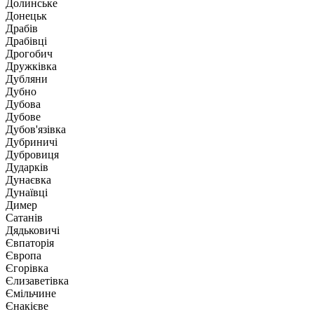
Долинське
Донецьк
Драбів
Драбівці
Дрогобич
Дружківка
Дубляни
Дубно
Дубова
Дубове
Дубов'язівка
Дубриничі
Дубровиця
Дударків
Дунаєвка
Дунаївці
Димер
Сатанів
Дядьковичі
Євпаторія
Європа
Єгорівка
Єлизаветівка
Ємільчине
Єнакієве