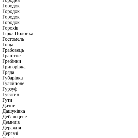
Городня
Городок
Городок
Городок
Городок
Горохів
Гірка Полонка
Гостомель
Гоща
Грабовець
Гранітне
Гребінки
Григорівка
Гряда
Губарівка
Гуляйполе
Гурзуф
Гусятин
Гути
Дачне
Дашуківка
Дебальцеве
Демидів
Деражня
Дергачі