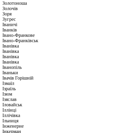
Золотоноша
Золочів
Зоря
Зугрес
Іваничі
Іванків
Івано-Франкове
Івано-Франківськ
Іванівка
Іванівка
Іванівка
Іванівка
Іванопіль
Іваньки
Івачів Горішній
Ізмаїл
Ізраїль
Ізюм
Ізяслав
Іловайськ
Іллінці
Іллічівка
Ільниця
Інженерне
Інкерман