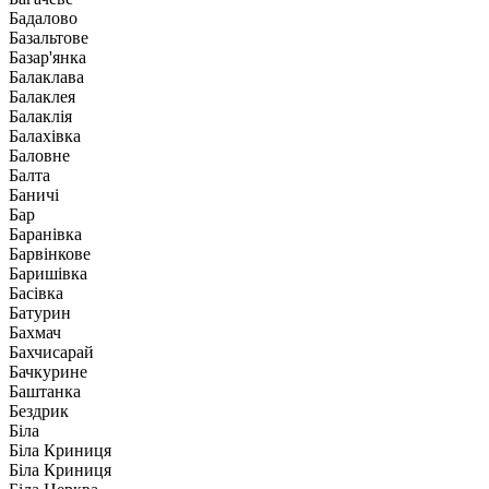
Бадалово
Базальтове
Базар'янка
Балаклава
Балаклея
Балаклія
Балахівка
Баловне
Балта
Баничі
Бар
Баранівка
Барвінкове
Баришівка
Басівка
Батурин
Бахмач
Бахчисарай
Бачкурине
Баштанка
Бездрик
Біла
Біла Криниця
Біла Криниця