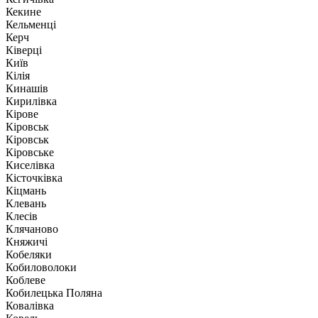
Кекине
Кельменці
Керч
Ківерці
Київ
Кілія
Кинашів
Кирилівка
Кірове
Кіровськ
Кіровськ
Кіровське
Киселівка
Кісточківка
Кіцмань
Клевань
Клесів
Клячаново
Княжичі
Кобеляки
Кобиловолоки
Коблеве
Кобилецька Поляна
Ковалівка