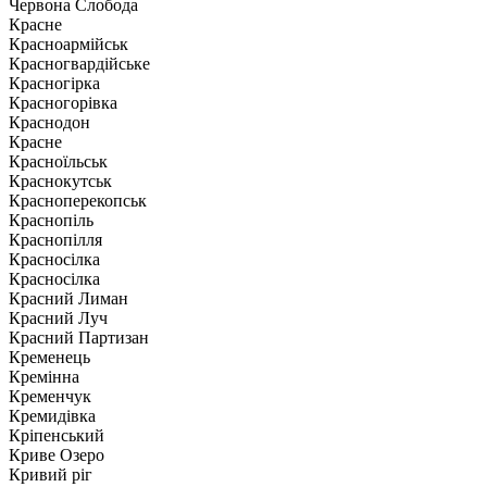
Червона Слобода
Красне
Красноармійськ
Красногвардійське
Красногірка
Красногорівка
Краснодон
Красне
Красноїльськ
Краснокутськ
Красноперекопськ
Краснопіль
Краснопілля
Красносілка
Красносілка
Красний Лиман
Красний Луч
Красний Партизан
Кременець
Кремінна
Кременчук
Кремидівка
Кріпенський
Криве Озеро
Кривий ріг