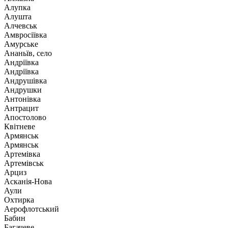
Алупка
Алушта
Алчевськ
Амвросіївка
Амурське
Ананьїв, село
Андріївка
Андріївка
Андрушівка
Андрушки
Антонівка
Антрацит
Апостолово
Квітневе
Армянськ
Армянськ
Артемівка
Артемівськ
Арциз
Асканія-Нова
Аули
Охтирка
Аерофлотський
Бабин
Багачеве