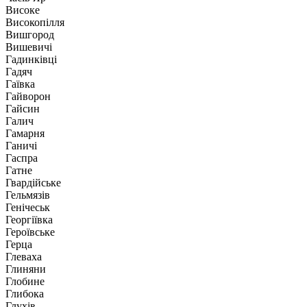
Високе
Високопілля
Вишгород
Вишевичі
Гадинківці
Гадяч
Гаївка
Гайворон
Гайсин
Галич
Гамарня
Ганичі
Гаспра
Гатне
Гвардійське
Гельмязів
Генічеськ
Георгіївка
Героївське
Герца
Глеваха
Глиняни
Глобине
Глибока
Глухів