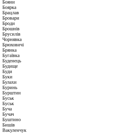
Бояни
Боярка
Брацлав
Бровари
Броди
Брошнів
Брусилів
Чорнявка
Брюховичі
Брянка
Бугаївка
Буденець
Будище
Буди
Буки
Булахи
Буринь
Бурштин
Буськ
Буськ
Буча
Бучач
Буштино
Бишів
Вакуленчук