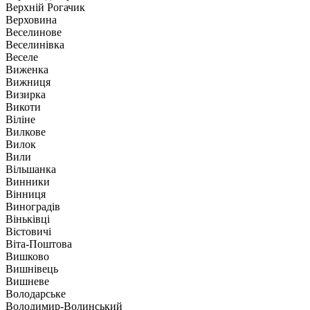
Верхній Рогачик
Верховина
Веселинове
Веселинівка
Веселе
Виженка
Вижниця
Визирка
Викоти
Віліне
Вилкове
Вилок
Вили
Вільшанка
Винники
Вінниця
Виноградів
Віньківці
Вістовичі
Віта-Поштова
Вишково
Вишнівець
Вишневе
Володарське
Володимир-Волинський