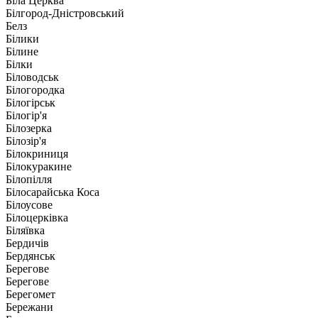
Біла Церква
Білгород-Дністровський
Белз
Білики
Білине
Білки
Біловодськ
Білогородка
Білогірськ
Білогір'я
Білозерка
Білозір'я
Білокриниця
Білокуракине
Білопілля
Білосарайська Коса
Білоусове
Білоцерківка
Біляївка
Бердичів
Бердянськ
Берегове
Берегове
Берегомет
Бережани