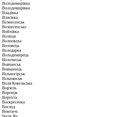
Володимирівка
Володимирівка
Владівка
Власівка
Вознесенськ
Вознесенське
Войнівка
Волиця
Волноваха
Воловець
Володарка
Володимирець
Волочиськ
Вовчанськ
Вовчинець
Вільногірськ
Вільнянськ
Воля Ковельська
Ворзель
Вороніж
Ворохта
Воскресенка
Восход
Воютичі
Часів Яр