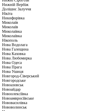
Нижні Сірогози
Нижній Вербіж
Долішнє Залуччя
Нікіта
Никифорівка
Миколаїв
Миколаїв
Миколаївка
Миколаївка
Нікополь
Нова Водолага
Нова Галещина
Нова Каховка
Нова Любомирка
Нова Одеса
Нова Прага
Нова Ушиця
Новгород-Сіверський
Новгородське
Новоазовськ
Новоайдар
Новоолексіївка
Новоамвросіївське
Нововасилівка
Нововолинськ