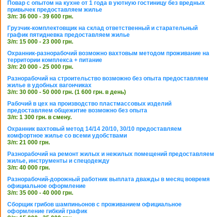
Повар с опытом на кухне от 1 года в уютную гостиницу без вредных
привычек предоставляем жилье
З/п: 36 000 - 39 600 грн.
Грузчик-комплектовщик на склад ответственный и старательный
график пятидневка предоставляем жилье
З/п: 15 000 - 23 000 грн.
Охранник-разнорабочий возможно вахтовым методом проживание на
территории комплекса + питание
З/п: 20 000 - 25 000 грн.
Разнорабочий на строительство возможно без опыта предоставляем
жилье в удобных вагончиках
З/п: 30 000 - 50 000 грн. (1 600 грн. в день)
Рабочий в цех на производство пластмассовых изделий
предоставляем общежитие возможно без опыта
З/п: 1 300 грн. в смену.
Охранник вахтовый метод 14/14 20/10, 30/10 предоставляем
комфортное жилье со всеми удобствами
З/п: 21 000 грн.
Разнорабочий на ремонт жилых и нежилых помещений предоставляем
жилье, инструменты и спецодежду
З/п: 40 000 грн.
Разнорабочий-дорожный работник выплата дважды в месяц вовремя
официальное оформление
З/п: 35 000 - 40 000 грн.
Сборщик грибов шампиньонов с проживанием официальное
оформление гибкий график