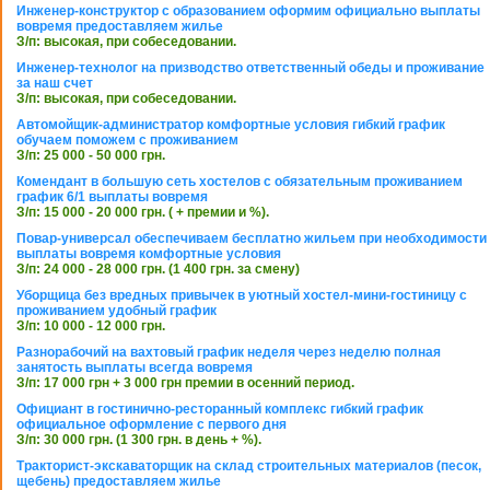
Инженер-конструктор с образованием оформим официально выплаты
вовремя предоставляем жилье
З/п: высокая, при собеседовании.
Инженер-технолог на призводство ответственный обеды и проживание
за наш счет
З/п: высокая, при собеседовании.
Автомойщик-администратор комфортные условия гибкий график
обучаем поможем с проживанием
З/п: 25 000 - 50 000 грн.
Комендант в большую сеть хостелов с обязательным проживанием
график 6/1 выплаты вовремя
З/п: 15 000 - 20 000 грн. ( + премии и %).
Повар-универсал обеспечиваем бесплатно жильем при необходимости
выплаты вовремя комфортные условия
З/п: 24 000 - 28 000 грн. (1 400 грн. за смену)
Уборщица без вредных привычек в уютный хостел-мини-гостиницу с
проживанием удобный график
З/п: 10 000 - 12 000 грн.
Разнорабочий на вахтовый график неделя через неделю полная
занятость выплаты всегда вовремя
З/п: 17 000 грн + 3 000 грн премии в осенний период.
Официант в гостинично-ресторанный комплекс гибкий график
официальное оформление с первого дня
З/п: 30 000 грн. (1 300 грн. в день + %).
Тракторист-экскаваторщик на склад строительных материалов (песок,
щебень) предоставляем жилье