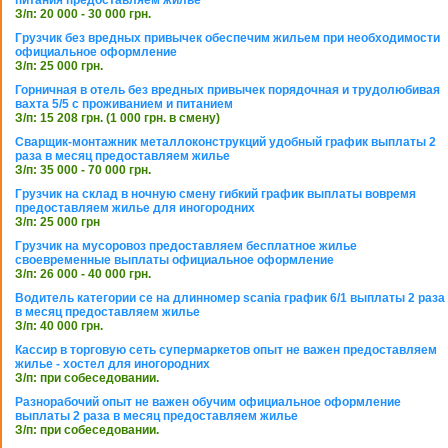
З/п: 20 000 - 30 000 грн.
Грузчик без вредных привычек обеспечим жильем при необходимости
официальное оформление
З/п: 25 000 грн.
Горничная в отель без вредных привычек порядочная и трудолюбивая
вахта 5/5 с проживанием и питанием
З/п: 15 208 грн. (1 000 грн. в смену)
Сварщик-монтажник металлоконструкций удобный график выплаты 2
раза в месяц предоставляем жилье
З/п: 35 000 - 70 000 грн.
Грузчик на склад в ночную смену гибкий график выплаты вовремя
предоставляем жилье для иногородних
З/п: 25 000 грн
Грузчик на мусоровоз предоставляем бесплатное жилье
своевременные выплаты официальное оформление
З/п: 26 000 - 40 000 грн.
Водитель категории се на длинномер scania график 6/1 выплаты 2 раза
в месяц предоставляем жилье
З/п: 40 000 грн.
Кассир в торговую сеть супермаркетов опыт не важен предоставляем
жилье - хостел для иногородних
З/п: при собеседовании.
Разнорабочий опыт не важен обучим официальное оформление
выплаты 2 раза в месяц предоставляем жилье
З/п: при собеседовании.