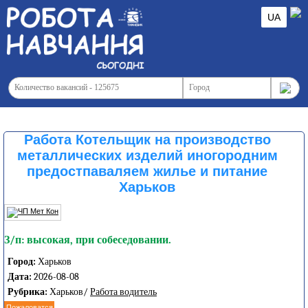
UA
Работа Котельщик на производство
металлических изделий иногородним
предостпаваляем жилье и питание
Харьков
З/п: высокая, при собеседовании.
Город:
Харьков
Дата:
2026-08-08
Рубрика:
Харьков/
Работа водитель
Пожаловатся