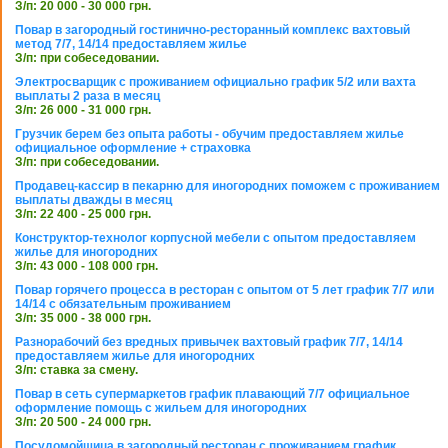
З/п: 20 000 - 30 000 грн.
Повар в загородный гостинично-ресторанный комплекс вахтовый
метод 7/7, 14/14 предоставляем жилье
З/п: при собеседовании.
Электросварщик с проживанием официально график 5/2 или вахта
выплаты 2 раза в месяц
З/п: 26 000 - 31 000 грн.
Грузчик берем без опыта работы - обучим предоставляем жилье
официальное оформление + страховка
З/п: при собеседовании.
Продавец-кассир в пекарню для иногородних поможем с проживанием
выплаты дважды в месяц
З/п: 22 400 - 25 000 грн.
Конструктор-технолог корпусной мебели с опытом предоставляем
жилье для иногородних
З/п: 43 000 - 108 000 грн.
Повар горячего процесса в ресторан с опытом от 5 лет график 7/7 или
14/14 с обязательным проживанием
З/п: 35 000 - 38 000 грн.
Разнорабочий без вредных привычек вахтовый график 7/7, 14/14
предоставляем жилье для иногородних
З/п: ставка за смену.
Повар в сеть супермаркетов график плавающий 7/7 официальное
оформление помощь с жильем для иногородних
З/п: 20 500 - 24 000 грн.
Посудомойщица в загородный ресторан с проживанием график