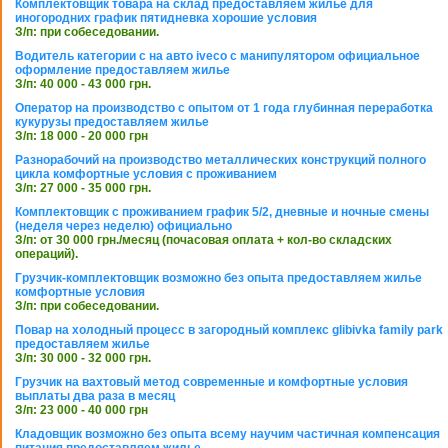
Комплектовщик товара на склад предоставляем жилье для
иногородних график пятидневка хорошие условия
З/п: при собеседовании.
Водитель категории с на авто iveco с манипулятором официальное
оформление предоставляем жилье
З/п: 40 000 - 43 000 грн.
Оператор на производство с опытом от 1 года глубинная переработка
кукурузы предоставляем жилье
З/п: 18 000 - 20 000 грн
Разнорабочий на производство металлических конструкций полного
цикла комфортные условия с проживанием
З/п: 27 000 - 35 000 грн.
Комплектовщик с проживанием график 5/2, дневные и ночные смены
(неделя через неделю) официально
З/п: от 30 000 грн./месяц (почасовая оплата + кол-во складских
операций).
Грузчик-комплектовщик возможно без опыта предоставляем жилье
комфортные условия
З/п: при собеседовании.
Повар на холодный процесс в загородный комплекс glibivka family park
предоставляем жилье
З/п: 30 000 - 32 000 грн.
Грузчик на вахтовый метод современные и комфортные условия
выплаты два раза в месяц
З/п: 23 000 - 40 000 грн
Кладовщик возможно без опыта всему научим частичная компенсация
питания предоставляем жилье