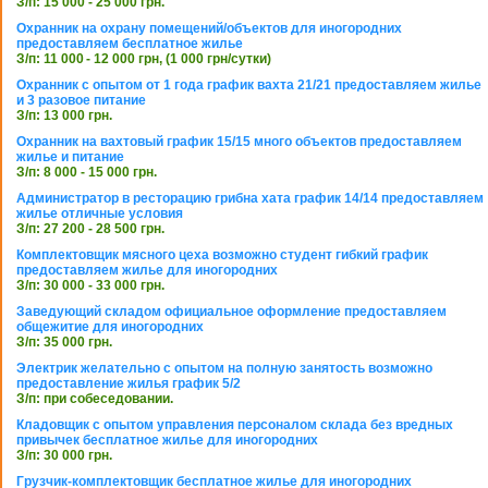
З/п: 15 000 - 25 000 грн.
Охранник на охрану помещений/объектов для иногородних
предоставляем бесплатное жилье
З/п: 11 000 - 12 000 грн, (1 000 грн/сутки)
Охранник с опытом от 1 года график вахта 21/21 предоставляем жилье
и 3 разовое питание
З/п: 13 000 грн.
Охранник на вахтовый график 15/15 много объектов предоставляем
жилье и питание
З/п: 8 000 - 15 000 грн.
Администратор в ресторацию грибна хата график 14/14 предоставляем
жилье отличные условия
З/п: 27 200 - 28 500 грн.
Комплектовщик мясного цеха возможно студент гибкий график
предоставляем жилье для иногородних
З/п: 30 000 - 33 000 грн.
Заведующий складом официальное оформление предоставляем
общежитие для иногородних
З/п: 35 000 грн.
Электрик желательно с опытом на полную занятость возможно
предоставление жилья график 5/2
З/п: при собеседовании.
Кладовщик с опытом управления персоналом склада без вредных
привычек бесплатное жилье для иногородних
З/п: 30 000 грн.
Грузчик-комплектовщик бесплатное жилье для иногородних