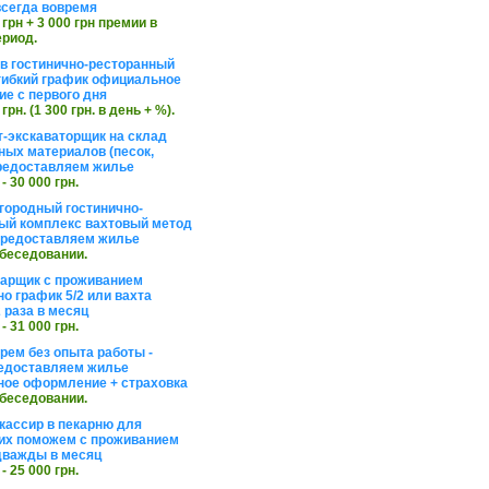
сегда вовремя
 грн + 3 000 грн премии в
ериод.
в гостинично-ресторанный
гибкий график официальное
е с первого дня
 грн. (1 300 грн. в день + %).
т-экскаваторщик на склад
ных материалов (песок,
редоставляем жилье
 - 30 000 грн.
агородный гостинично-
ый комплекс вахтовый метод
 предоставляем жилье
обеседовании.
арщик с проживанием
о график 5/2 или вахта
 раза в месяц
 - 31 000 грн.
рем без опыта работы -
едоставляем жилье
ое оформление + страховка
обеседовании.
кассир в пекарню для
их поможем с проживанием
дважды в месяц
 - 25 000 грн.