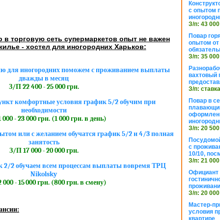
Конструкт
с опытом 
иногородн
З/п: 43 000
Повар горя
 в торговую сеть супермаркетов опыт не важен
опытом от 
илье - хостел для иногородних Харьков:
обязател
З/п: 35 000
Разнорабо
ню для иногородних поможем с проживанием выплаты
вахтовый г
дважды в месяц
предостав
З/П 22 400 - 25 000 грн.
З/п: ставк
Повар в с
ункт комфортные условия график 5/2 обучим при
плавающий
необходимости
оформлени
 000 - 23 000 грн. (1 000 грн. в день)
иногородн
З/п: 20 500
ытом или с желанием обучатся график 5/2 и 4/3 полная
Посудомой
занятость
с прожива
З/П 17 000 - 20 000 грн.
10/10, посм
З/п: 21 000
к 2/2 обучаем всем процессам выплаты вовремя ТРЦ
Официант 
Nikolsky
гостиничн
 000 - 15 000 грн. (800 грн. в смену)
проживан
З/п: 20 000
Мастер-пр
ансии:
условия п
квартире