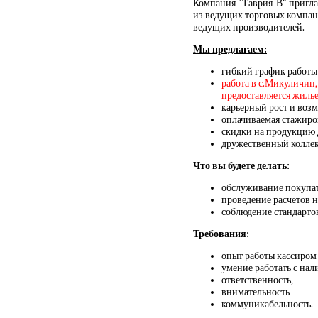
Компания "Таврия-В" приглаш
из ведущих торговых компани
ведущих производителей.
Мы предлагаем:
гибкий график работы 
работа в с.Микуличин
предоставляется жилье 
карьерный рост и воз
оплачиваемая стажиро
скидки на продукцию 
дружественный коллек
Что вы будете делать:
обслуживание покупат
проведение расчетов 
соблюдение стандарто
Требования:
опыт работы кассиром 
умение работать с нал
ответственность,
внимательность
коммуникабельность.