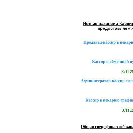
Новые вакансии Кассир
предоставляем ж
Продавец-кассир в пекар
Кассир в обменный п
З/П 21
Администратор-кассир с оп
Кассир в пекарню графи
З/П 12
Общая специфика этой вак