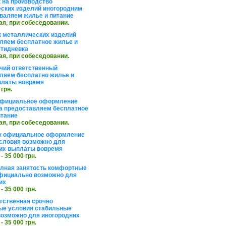
 на производство
ских изделий иногородним
валяем жилье и питание
ая, при собеседовании.
 металлических изделий
ляем бесплатное жилье и
ятидневка
ая, при собеседовании.
чий ответственный
ляем бесплатно жилье и
платы вовремя
 грн.
официальное оформление
а предоставляем бесплатное
итание
ая, при собеседовании.
к официальное оформление
словия возможно для
их выплаты вовремя
 - 35 000 грн.
олная занятость комфортные
фициально возможно для
их
 - 35 000 грн.
тственная срочно
е условия стабильные
озможно для иногородних
 - 35 000 грн.