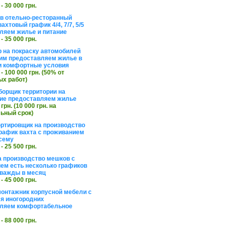
 - 30 000 грн.
в отельно-ресторанный
ахтовый график 4/4, 7/7, 5/5
ляем жилье и питание
 - 35 000 грн.
 на покраску автомобилей
им предоставляем жилье в
и комфортные условия
 - 100 000 грн. (50% от
х работ)
борщик территории на
ие предоставляем жилье
 грн. (10 000 грн. на
ьный срок)
ортировщик на производство
рафик вахта с проживанием
сему
 - 25 500 грн.
а производство мешков с
ем есть несколько графиков
важды в месяц
 - 45 000 грн.
онтажник корпусной мебели с
я иногородних
вляем комфортабельное
 - 88 000 грн.