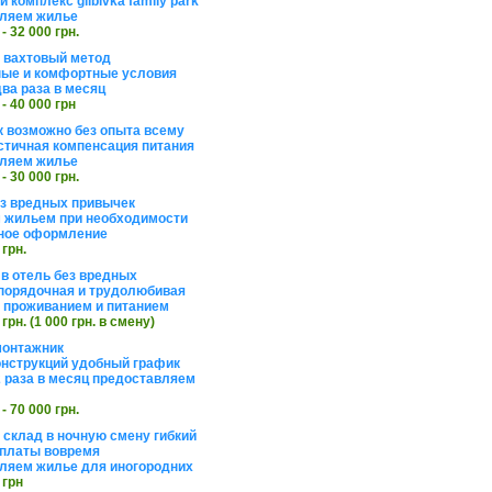
 комплекс glibivka family park
ляем жилье
 - 32 000 грн.
а вахтовый метод
ые и комфортные условия
ва раза в месяц
 - 40 000 грн
 возможно без опыта всему
стичная компенсация питания
ляем жилье
 - 30 000 грн.
ез вредных привычек
 жильем при необходимости
ное оформление
 грн.
 в отель без вредных
порядочная и трудолюбивая
 с проживанием и питанием
 грн. (1 000 грн. в смену)
монтажник
нструкций удобный график
 раза в месяц предоставляем
 - 70 000 грн.
 склад в ночную смену гибкий
платы вовремя
ляем жилье для иногородних
 грн