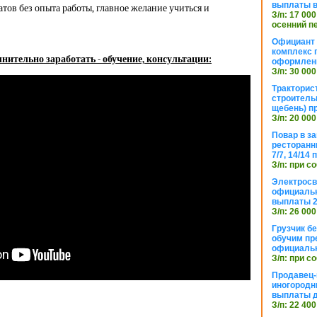
выплаты в
тов без опыта работы, главное желание учиться и
З/п: 17 000
осенний п
Официант 
комплекс 
нительно заработать - обучение, консультации:
оформлени
З/п: 30 000
Тракторис
строитель
щебень) п
З/п: 20 000
Повар в з
ресторанн
7/7, 14/14
З/п: при с
Электросв
официальн
выплаты 2
З/п: 26 000
Грузчик бе
обучим пр
официальн
З/п: при с
Продавец-
иногородн
выплаты 
З/п: 22 400