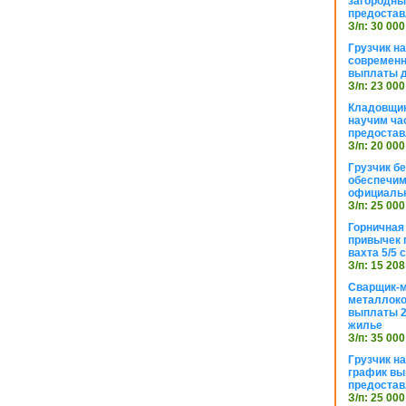
загородный
предостав
З/п: 30 000
Грузчик н
современн
выплаты д
З/п: 23 000
Кладовщик
научим ча
предостав
З/п: 20 000
Грузчик б
обеспечим
официаль
З/п: 25 000
Горничная
привычек 
вахта 5/5
З/п: 15 208
Сварщик-
металлоко
выплаты 2
жилье
З/п: 35 000
Грузчик на
график вы
предостав
З/п: 25 000