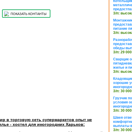
Котельщик
металличе
предостпа
З/п: высок
ПОКАЗАТЬ КОНТАНТЫ
Монтажник
предостав
питание п
З/п: высок
Разнорабо
предостав
обеды вы
З/п: 29 000
Сварщик 
пятидневк
жилье и п
З/п: высок
Кладовщи
хорошие у
иногородн
З/п: 30 000
Грузчик п
условия о
иногородн
З/п: 30 000
Швея отве
ир в торговую сеть супермаркетов опыт не
комфортны
лье - хостел для иногородних Харьков:
выплаты в
З/п: 30 000