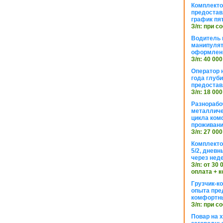
Комплекто
предостав
график пя
З/п: при с
Водитель к
манипуля
оформлен
З/п: 40 000
Оператор 
года глуб
предостав
З/п: 18 000
Разнорабо
металличе
цикла ком
проживан
З/п: 27 000
Комплекто
5/2, днев
через нед
З/п: от 30
оплата + к
Грузчик-к
опыта пре
комфортн
З/п: при с
Повар на 