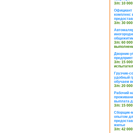
З/п: 10 000
Официант 
комплекс в
предостав
З/п: 30 000
Автомаляр
иногородн
общежити
З/п: 60 000
выполнены
Дворник-у
предприят
З/п: 15 000
испытател
Грузчик-с
удобный г
обучаем в
З/п: 20 000
Рабочий н
проживани
выплата д
З/п: 15 000
Сборщик-м
опытом дл
предоста
жилье
З/п: 42 000