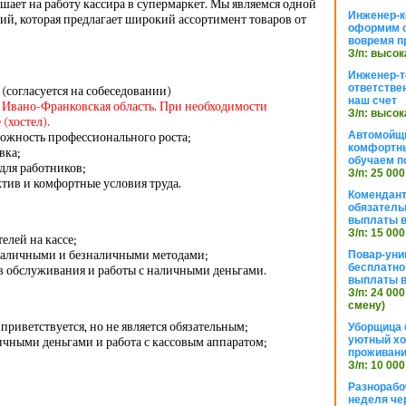
ает на работу кассира в супермаркет. Мы являемся одной
Инженер-к
й, которая предлагает широкий ассортимент товаров от
оформим 
вовремя п
З/п: высок
Инженер-т
ответстве
(согласуется на собеседовании)
наш счет
, Ивано-Франковская область
. При необходимости
З/п: высок
(хостел).
Автомойщ
можность профессионального роста;
комфортны
вка;
обучаем п
для работников;
З/п: 25 000
тив и комфортные условия труда.
Комендант
обязатель
выплаты 
З/п: 15 000
елей на кассе;
наличными и безналичными методами;
Повар-уни
бесплатно
в обслуживания и работы с наличными деньгами.
выплаты 
З/п: 24 000
смену)
приветствуется, но не является обязательным;
Уборщица 
уютный хо
ичными деньгами и работа с кассовым аппаратом;
проживани
З/п: 10 000
Разнорабо
неделя че