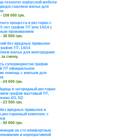
ор-технолог корпусной мебели
предоставляем жилье для
их
 - 108 000 грн.
чего процесса в ресторан с
5 лет график 7/7 или 14/14 с
ьным проживанием
 - 38 000 грн.
чий без вредных привычек
рафик 7/7, 14/14
ляем жилье для иногородних
а за смену.
еть супермаркетов график
 7/7 официальное
е помощь с жильем для
их
 - 24 000 грн.
щица в загородный ресторан
нием график вахтовый 7/7,
енно 4/3, 5/2
 - 23 500 грн.
без вредных привычек в
о-ресторанный комплекс с
ием
 - 50 000 грн.
иемщик на сто комфортные
роживание в корпоративной