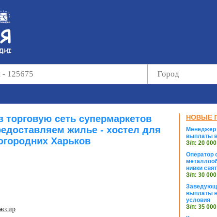
в торговую сеть супермаркетов
НОВЫЕ 
редоставляем жилье - хостел для
Менеджер 
выплаты в
огородних Харьков
З/п: 20 000
Оператор с
металлооб
нивки свя
З/п: 30 000
Заведующи
выплаты в
условия
З/п: 35 000
кассир