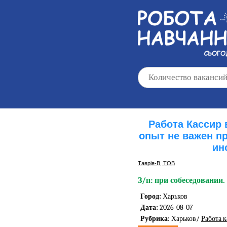
Работа Кассир 
опыт не важен п
ин
Таврія-В, ТОВ
З/п: при собеседовании.
Город:
Харьков
Дата:
2026-08-07
Рубрика:
Харьков/
Работа 