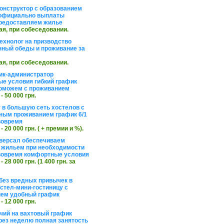
онструктор с образованием
официально выплаты
редоставляем жилье
ая, при собеседовании.
ехнолог на призводство
нный обеды и проживание за
ая, при собеседовании.
ик-администратор
е условия гибкий график
оможем с проживанием
 - 50 000 грн.
 в большую сеть хостелов с
ным проживанием график 6/1
вовремя
 - 20 000 грн. ( + премии и %).
версал обеспечиваем
 жильем при необходимости
вовремя комфортные условия
 - 28 000 грн. (1 400 грн. за
без вредных привычек в
стел-мини-гостиницу с
ем удобный график
 - 12 000 грн.
чий на вахтовый график
рез неделю полная занятость