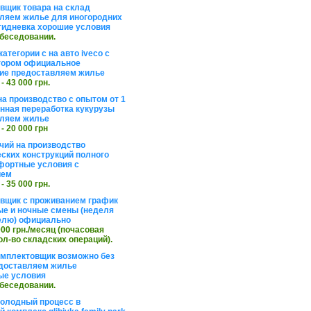
вщик товара на склад
ляем жилье для иногородних
тидневка хорошие условия
обеседовании.
атегории с на авто iveco с
тором официальное
ие предоставляем жилье
 - 43 000 грн.
на производство с опытом от 1
инная переработка кукурузы
ляем жилье
 - 20 000 грн
чий на производство
ских конструкций полного
фортные условия с
ием
 - 35 000 грн.
вщик с проживанием график
ные и ночные смены (неделя
елю) официально
 000 грн./месяц (почасовая
ол-во складских операций).
омплектовщик возможно без
доставляем жилье
ые условия
обеседовании.
холодный процесс в