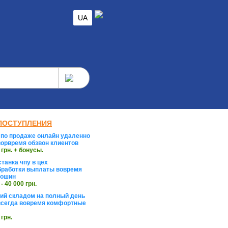
UA
ПОСТУПЛЕНИЯ
по продаже онлайн удаленно
орвремя обзвон клиентов
 грн. + бонусы.
танка чпу в цех
работки выплаты вовремя
тошин
 - 40 000 грн.
й складом на полный день
сегда вовремя комфортные
 грн.