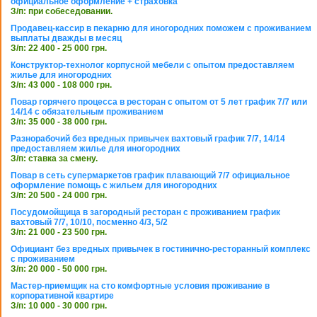
официальное оформление + страховка
З/п: при собеседовании.
Продавец-кассир в пекарню для иногородних поможем с проживанием
выплаты дважды в месяц
З/п: 22 400 - 25 000 грн.
Конструктор-технолог корпусной мебели с опытом предоставляем
жилье для иногородних
З/п: 43 000 - 108 000 грн.
Повар горячего процесса в ресторан с опытом от 5 лет график 7/7 или
14/14 с обязательным проживанием
З/п: 35 000 - 38 000 грн.
Разнорабочий без вредных привычек вахтовый график 7/7, 14/14
предоставляем жилье для иногородних
З/п: ставка за смену.
Повар в сеть супермаркетов график плавающий 7/7 официальное
оформление помощь с жильем для иногородних
З/п: 20 500 - 24 000 грн.
Посудомойщица в загородный ресторан с проживанием график
вахтовый 7/7, 10/10, посменно 4/3, 5/2
З/п: 21 000 - 23 500 грн.
Официант без вредных привычек в гостинично-ресторанный комплекс
с проживанием
З/п: 20 000 - 50 000 грн.
Мастер-приемщик на сто комфортные условия проживание в
корпоративной квартире
З/п: 10 000 - 30 000 грн.