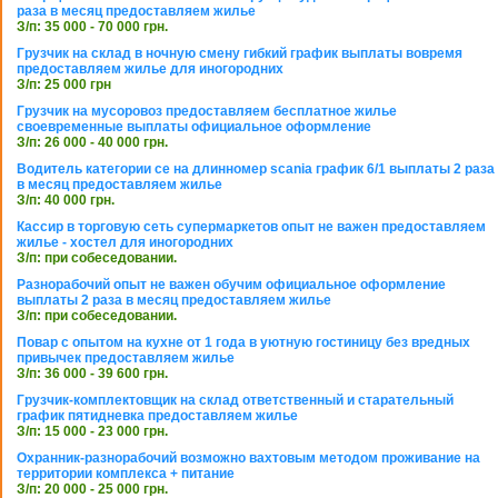
раза в месяц предоставляем жилье
З/п: 35 000 - 70 000 грн.
Грузчик на склад в ночную смену гибкий график выплаты вовремя
предоставляем жилье для иногородних
З/п: 25 000 грн
Грузчик на мусоровоз предоставляем бесплатное жилье
своевременные выплаты официальное оформление
З/п: 26 000 - 40 000 грн.
Водитель категории се на длинномер scania график 6/1 выплаты 2 раза
в месяц предоставляем жилье
З/п: 40 000 грн.
Кассир в торговую сеть супермаркетов опыт не важен предоставляем
жилье - хостел для иногородних
З/п: при собеседовании.
Разнорабочий опыт не важен обучим официальное оформление
выплаты 2 раза в месяц предоставляем жилье
З/п: при собеседовании.
Повар с опытом на кухне от 1 года в уютную гостиницу без вредных
привычек предоставляем жилье
З/п: 36 000 - 39 600 грн.
Грузчик-комплектовщик на склад ответственный и старательный
график пятидневка предоставляем жилье
З/п: 15 000 - 23 000 грн.
Охранник-разнорабочий возможно вахтовым методом проживание на
территории комплекса + питание
З/п: 20 000 - 25 000 грн.