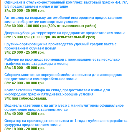
Официант в отельно-ресторанный комплекс вахтовый график 4/4, 7/7,
5/5 предоставляем жилье и питание
З/п: 30 000 - 35 000 грн.
Автомаляр на покраску автомобилей иногородним предоставляем
жилье в общежитии комфортные условия
З/п: 60 000 - 100 000 грн. (50% от выполненых работ)
Дворник-уборщик территории на предприятие предоставляем жилье
З/п: 15 000 грн. (10 000 грн. на испытательный срок)
Грузчик-сортировщик на производство удобный график вахта с
проживанием обучаем всему
З/п: 20 000 - 25 500 грн.
Рабочий на производство мешков с проживанием есть несколько
графиков выплата дважды в месяц
З/п: 15 000 - 45 000 грн.
Сборщик-монтажник корпусной мебели с опытом для иногородних
предоставляем комфортабельное жилье
З/п: 42 000 - 88 000 грн.
Комплектовщик товара на склад предоставляем жилье для
иногородних график пятидневка хорошие условия
З/п: при собеседовании.
Водитель категории с на авто iveco с манипулятором официальное
оформление предоставляем жилье
З/п: 40 000 - 43 000 грн.
Оператор на производство с опытом от 1 года глубинная переработка
кукурузы предоставляем жилье
З/п: 18 000 - 20 000 грн