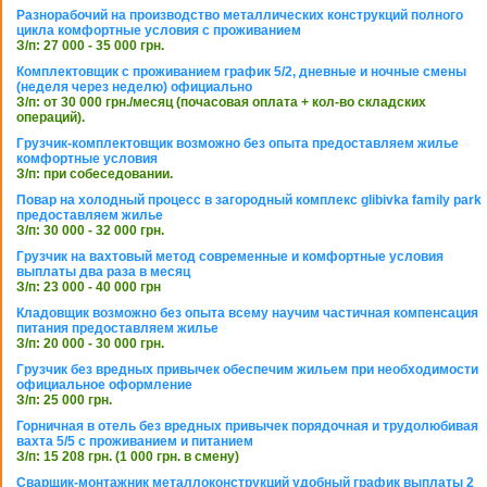
Разнорабочий на производство металлических конструкций полного
цикла комфортные условия с проживанием
З/п: 27 000 - 35 000 грн.
Комплектовщик с проживанием график 5/2, дневные и ночные смены
(неделя через неделю) официально
З/п: от 30 000 грн./месяц (почасовая оплата + кол-во складских
операций).
Грузчик-комплектовщик возможно без опыта предоставляем жилье
комфортные условия
З/п: при собеседовании.
Повар на холодный процесс в загородный комплекс glibivka family park
предоставляем жилье
З/п: 30 000 - 32 000 грн.
Грузчик на вахтовый метод современные и комфортные условия
выплаты два раза в месяц
З/п: 23 000 - 40 000 грн
Кладовщик возможно без опыта всему научим частичная компенсация
питания предоставляем жилье
З/п: 20 000 - 30 000 грн.
Грузчик без вредных привычек обеспечим жильем при необходимости
официальное оформление
З/п: 25 000 грн.
Горничная в отель без вредных привычек порядочная и трудолюбивая
вахта 5/5 с проживанием и питанием
З/п: 15 208 грн. (1 000 грн. в смену)
Сварщик-монтажник металлоконструкций удобный график выплаты 2