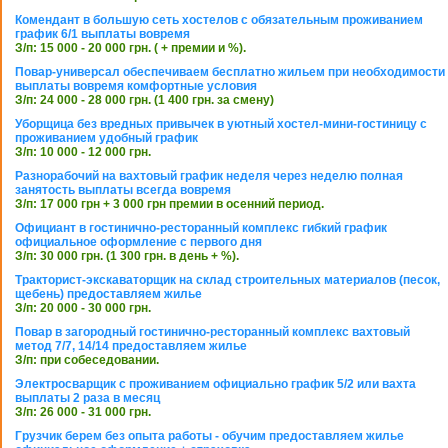
Комендант в большую сеть хостелов с обязательным проживанием
график 6/1 выплаты вовремя
З/п: 15 000 - 20 000 грн. ( + премии и %).
Повар-универсал обеспечиваем бесплатно жильем при необходимости
выплаты вовремя комфортные условия
З/п: 24 000 - 28 000 грн. (1 400 грн. за смену)
Уборщица без вредных привычек в уютный хостел-мини-гостиницу с
проживанием удобный график
З/п: 10 000 - 12 000 грн.
Разнорабочий на вахтовый график неделя через неделю полная
занятость выплаты всегда вовремя
З/п: 17 000 грн + 3 000 грн премии в осенний период.
Официант в гостинично-ресторанный комплекс гибкий график
официальное оформление с первого дня
З/п: 30 000 грн. (1 300 грн. в день + %).
Тракторист-экскаваторщик на склад строительных материалов (песок,
щебень) предоставляем жилье
З/п: 20 000 - 30 000 грн.
Повар в загородный гостинично-ресторанный комплекс вахтовый
метод 7/7, 14/14 предоставляем жилье
З/п: при собеседовании.
Электросварщик с проживанием официально график 5/2 или вахта
выплаты 2 раза в месяц
З/п: 26 000 - 31 000 грн.
Грузчик берем без опыта работы - обучим предоставляем жилье