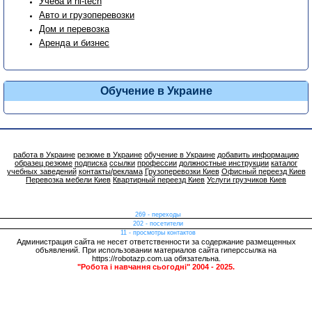
Учеба и hi-tech
Авто и грузоперевозки
Дом и перевозка
Аренда и бизнес
Обучение в Украине
работа в Украине
резюме в Украине
обучение в Украине
добавить информацию
образец резюме
подписка
ссылки
профессии
должностные инструкции
каталог
учебных заведений
контакты/реклама
Грузоперевозки Киев
Офисный переезд Киев
Перевозка мебели Киев
Квартирный переезд Киев
Услуги грузчиков Киев
269 - переходы
202 - посетители
11 - просмотры контактов
Администрация сайта не несет ответственности за содержание размещенных
объявлений. При использовании материалов сайта гиперссылка на
https://robotazp.com.ua обязательна.
"Робота і навчання сьогодні" 2004 - 2025.