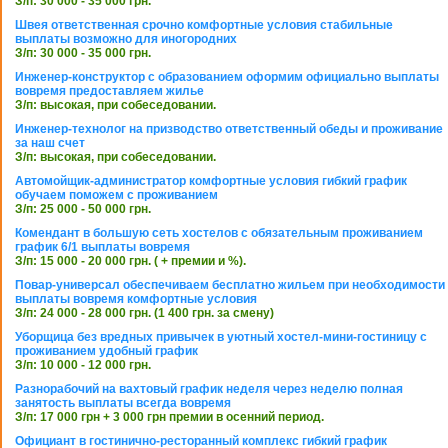
З/п: 30 000 - 35 000 грн.
Швея ответственная срочно комфортные условия стабильные
выплаты возможно для иногородних
З/п: 30 000 - 35 000 грн.
Инженер-конструктор с образованием оформим официально выплаты
вовремя предоставляем жилье
З/п: высокая, при собеседовании.
Инженер-технолог на призводство ответственный обеды и проживание
за наш счет
З/п: высокая, при собеседовании.
Автомойщик-администратор комфортные условия гибкий график
обучаем поможем с проживанием
З/п: 25 000 - 50 000 грн.
Комендант в большую сеть хостелов с обязательным проживанием
график 6/1 выплаты вовремя
З/п: 15 000 - 20 000 грн. ( + премии и %).
Повар-универсал обеспечиваем бесплатно жильем при необходимости
выплаты вовремя комфортные условия
З/п: 24 000 - 28 000 грн. (1 400 грн. за смену)
Уборщица без вредных привычек в уютный хостел-мини-гостиницу с
проживанием удобный график
З/п: 10 000 - 12 000 грн.
Разнорабочий на вахтовый график неделя через неделю полная
занятость выплаты всегда вовремя
З/п: 17 000 грн + 3 000 грн премии в осенний период.
Официант в гостинично-ресторанный комплекс гибкий график