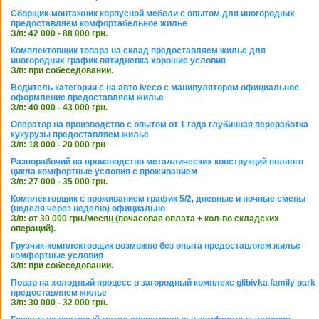
Сборщик-монтажник корпусной мебели с опытом для иногородних
предоставляем комфортабельное жилье
З/п: 42 000 - 88 000 грн.
Комплектовщик товара на склад предоставляем жилье для
иногородних график пятидневка хорошие условия
З/п: при собеседовании.
Водитель категории с на авто iveco с манипулятором официальное
оформление предоставляем жилье
З/п: 40 000 - 43 000 грн.
Оператор на производство с опытом от 1 года глубинная переработка
кукурузы предоставляем жилье
З/п: 18 000 - 20 000 грн
Разнорабочий на производство металлических конструкций полного
цикла комфортные условия с проживанием
З/п: 27 000 - 35 000 грн.
Комплектовщик с проживанием график 5/2, дневные и ночные смены
(неделя через неделю) официально
З/п: от 30 000 грн./месяц (почасовая оплата + кол-во складских
операций).
Грузчик-комплектовщик возможно без опыта предоставляем жилье
комфортные условия
З/п: при собеседовании.
Повар на холодный процесс в загородный комплекс glibivka family park
предоставляем жилье
З/п: 30 000 - 32 000 грн.