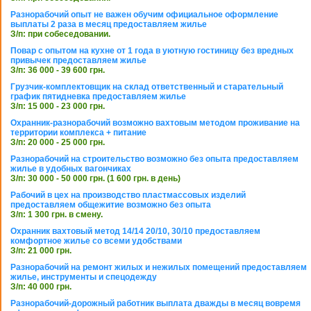
Разнорабочий опыт не важен обучим официальное оформление
выплаты 2 раза в месяц предоставляем жилье
З/п: при собеседовании.
Повар с опытом на кухне от 1 года в уютную гостиницу без вредных
привычек предоставляем жилье
З/п: 36 000 - 39 600 грн.
Грузчик-комплектовщик на склад ответственный и старательный
график пятидневка предоставляем жилье
З/п: 15 000 - 23 000 грн.
Охранник-разнорабочий возможно вахтовым методом проживание на
территории комплекса + питание
З/п: 20 000 - 25 000 грн.
Разнорабочий на строительство возможно без опыта предоставляем
жилье в удобных вагончиках
З/п: 30 000 - 50 000 грн. (1 600 грн. в день)
Рабочий в цех на производство пластмассовых изделий
предоставляем общежитие возможно без опыта
З/п: 1 300 грн. в смену.
Охранник вахтовый метод 14/14 20/10, 30/10 предоставляем
комфортное жилье со всеми удобствами
З/п: 21 000 грн.
Разнорабочий на ремонт жилых и нежилых помещений предоставляем
жилье, инструменты и спецодежду
З/п: 40 000 грн.
Разнорабочий-дорожный работник выплата дважды в месяц вовремя