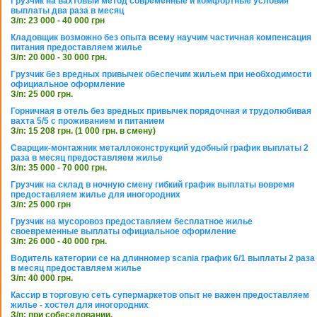
Грузчик на вахтовый метод современные и комфортные условия
выплаты два раза в месяц
З/п: 23 000 - 40 000 грн
Кладовщик возможно без опыта всему научим частичная компенсация
питания предоставляем жилье
З/п: 20 000 - 30 000 грн.
Грузчик без вредных привычек обеспечим жильем при необходимости
официальное оформление
З/п: 25 000 грн.
Горничная в отель без вредных привычек порядочная и трудолюбивая
вахта 5/5 с проживанием и питанием
З/п: 15 208 грн. (1 000 грн. в смену)
Сварщик-монтажник металлоконструкций удобный график выплаты 2
раза в месяц предоставляем жилье
З/п: 35 000 - 70 000 грн.
Грузчик на склад в ночную смену гибкий график выплаты вовремя
предоставляем жилье для иногородних
З/п: 25 000 грн
Грузчик на мусоровоз предоставляем бесплатное жилье
своевременные выплаты официальное оформление
З/п: 26 000 - 40 000 грн.
Водитель категории се на длинномер scania график 6/1 выплаты 2 раза
в месяц предоставляем жилье
З/п: 40 000 грн.
Кассир в торговую сеть супермаркетов опыт не важен предоставляем
жилье - хостел для иногородних
З/п: при собеседовании.