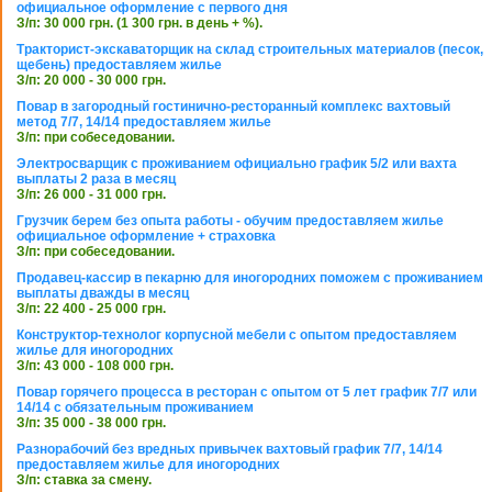
официальное оформление с первого дня
З/п: 30 000 грн. (1 300 грн. в день + %).
Тракторист-экскаваторщик на склад строительных материалов (песок,
щебень) предоставляем жилье
З/п: 20 000 - 30 000 грн.
Повар в загородный гостинично-ресторанный комплекс вахтовый
метод 7/7, 14/14 предоставляем жилье
З/п: при собеседовании.
Электросварщик с проживанием официально график 5/2 или вахта
выплаты 2 раза в месяц
З/п: 26 000 - 31 000 грн.
Грузчик берем без опыта работы - обучим предоставляем жилье
официальное оформление + страховка
З/п: при собеседовании.
Продавец-кассир в пекарню для иногородних поможем с проживанием
выплаты дважды в месяц
З/п: 22 400 - 25 000 грн.
Конструктор-технолог корпусной мебели с опытом предоставляем
жилье для иногородних
З/п: 43 000 - 108 000 грн.
Повар горячего процесса в ресторан с опытом от 5 лет график 7/7 или
14/14 с обязательным проживанием
З/п: 35 000 - 38 000 грн.
Разнорабочий без вредных привычек вахтовый график 7/7, 14/14
предоставляем жилье для иногородних
З/п: ставка за смену.