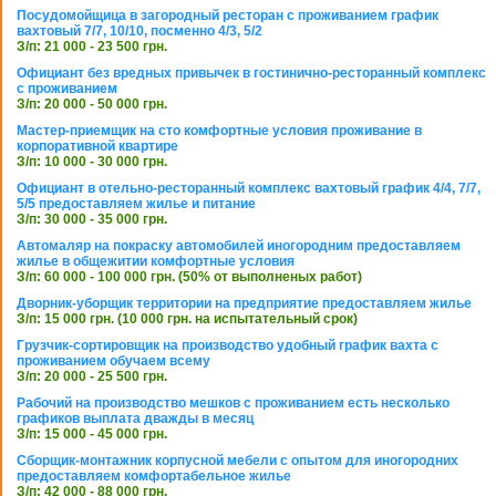
Посудомойщица в загородный ресторан с проживанием график
вахтовый 7/7, 10/10, посменно 4/3, 5/2
З/п: 21 000 - 23 500 грн.
Официант без вредных привычек в гостинично-ресторанный комплекс
с проживанием
З/п: 20 000 - 50 000 грн.
Мастер-приемщик на сто комфортные условия проживание в
корпоративной квартире
З/п: 10 000 - 30 000 грн.
Официант в отельно-ресторанный комплекс вахтовый график 4/4, 7/7,
5/5 предоставляем жилье и питание
З/п: 30 000 - 35 000 грн.
Автомаляр на покраску автомобилей иногородним предоставляем
жилье в общежитии комфортные условия
З/п: 60 000 - 100 000 грн. (50% от выполненых работ)
Дворник-уборщик территории на предприятие предоставляем жилье
З/п: 15 000 грн. (10 000 грн. на испытательный срок)
Грузчик-сортировщик на производство удобный график вахта с
проживанием обучаем всему
З/п: 20 000 - 25 500 грн.
Рабочий на производство мешков с проживанием есть несколько
графиков выплата дважды в месяц
З/п: 15 000 - 45 000 грн.
Сборщик-монтажник корпусной мебели с опытом для иногородних
предоставляем комфортабельное жилье
З/п: 42 000 - 88 000 грн.