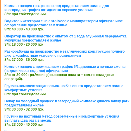
Комплектовщик товара на склад предоставляем жилье для
иногородних график пятидневка хорошие условия
З/п: при собеседовании.
Водитель категории с на авто iveco с манипулятором официальное
оформление предоставляем жилье
З/п: 40 000 - 43 000 грн.
Оператор на производство с опытом от 1 года глубинная переработка
кукурузы предоставляем жилье
З/п: 18 000 - 20 000 грн
Разнорабочий на производство металлических конструкций полного
цикла комфортные условия с проживанием
З/п: 27 000 - 35 000 грн.
Комплектовщик с проживанием график 5/2, дневные и ночные смены
(неделя через неделю) официально
З/п: от 30 000 грн./месяц (почасовая оплата + кол-во складских
операций).
Грузчик-комплектовщик возможно без опыта предоставляем жилье
комфортные условия
З/п: при собеседовании.
Повар на холодный процесс в загородный комплекс glibivka family park
предоставляем жилье
З/п: 30 000 - 32 000 грн.
Грузчик на вахтовый метод современные и комфортные условия
выплаты два раза в месяц
З/п: 23 000 - 40 000 грн