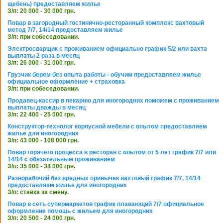
щебень) предоставляем жилье
З/п: 20 000 - 30 000 грн.
Повар в загородный гостинично-ресторанный комплекс вахтовый
метод 7/7, 14/14 предоставляем жилье
З/п: при собеседовании.
Электросварщик с проживанием официально график 5/2 или вахта
выплаты 2 раза в месяц
З/п: 26 000 - 31 000 грн.
Грузчик берем без опыта работы - обучим предоставляем жилье
официальное оформление + страховка
З/п: при собеседовании.
Продавец-кассир в пекарню для иногородних поможем с проживанием
выплаты дважды в месяц
З/п: 22 400 - 25 000 грн.
Конструктор-технолог корпусной мебели с опытом предоставляем
жилье для иногородних
З/п: 43 000 - 108 000 грн.
Повар горячего процесса в ресторан с опытом от 5 лет график 7/7 или
14/14 с обязательным проживанием
З/п: 35 000 - 38 000 грн.
Разнорабочий без вредных привычек вахтовый график 7/7, 14/14
предоставляем жилье для иногородних
З/п: ставка за смену.
Повар в сеть супермаркетов график плавающий 7/7 официальное
оформление помощь с жильем для иногородних
З/п: 20 500 - 24 000 грн.