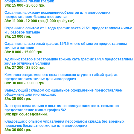
оформление гибкий график
З/п: 15 000 - 25 000 грн.
Охранник на охрану помещений/объектов для иногородних
предоставляем бесплатное жилье
З/п: 11 000 - 12 000 грн, (1 000 грн/сутки)
Охранник с опытом от 1 года график вахта 21/21 предоставляем жилье
и 3 разовое питание
З/п: 13 000 грн.
Охранник на вахтовый график 15/15 много объектов предоставляем
жилье и питание
З/п: 8 000 - 15 000 грн.
Администратор в ресторацию грибна хата график 14/14 предоставляем
жилье отличные условия
З/п: 27 200 - 28 500 грн.
Комплектовщик мясного цеха возможно студент гибкий график
предоставляем жилье для иногородних
З/п: 30 000 - 33 000 грн.
Заведующий складом официальное оформление предоставляем
общежитие для иногородних
З/п: 35 000 грн.
Электрик желательно с опытом на полную занятость возможно
предоставление жилья график 5/2
З/п: при собеседовании.
Кладовщик с опытом управления персоналом склада без вредных
привычек бесплатное жилье для иногородних
З/п: 30 000 грн.