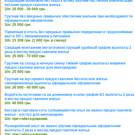
Кладовщик возможно без опыта всему научим частичная компенсация
питания предоставляем жилье
З/п: 20 000 - 30 000 грн.
Грузчик без вредных привычек обеспечим жильем при необходимости
официальное оформление
З/п: 25 000 грн.
Горничная в отель без вредных привычек порядочная и трудолюбивая
вахта 5/5 с проживанием и питанием
З/п: 15 208 грн. (1 000 грн. в смену)
Сварщик-монтажник металлоконструкций удобный график выплаты 2
раза в месяц предоставляем жилье
З/п: 35 000 - 70 000 грн.
Грузчик на склад в ночную смену гибкий график выплаты вовремя
предоставляем жилье для иногородних
З/п: 25 000 грн
Грузчик на мусоровоз предоставляем бесплатное жилье
своевременные выплаты официальное оформление
З/п: 26 000 - 40 000 грн.
Водитель категории се на длинномер scania график 6/1 выплаты 2 раза
в месяц предоставляем жилье
З/п: 40 000 грн.
Кассир в торговую сеть супермаркетов опыт не важен предоставляем
жилье - хостел для иногородних
З/п: при собеседовании.
Разнорабочий опыт не важен обучим официальное оформление
выплаты 2 раза в месяц предоставляем жилье
З/п: при собеседовании.