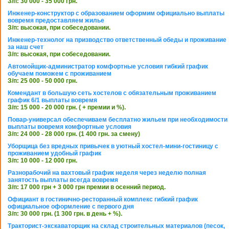
З/п: 30 000 - 35 000 грн.
Инженер-конструктор с образованием оформим официально выплаты
вовремя предоставляем жилье
З/п: высокая, при собеседовании.
Инженер-технолог на призводство ответственный обеды и проживание
за наш счет
З/п: высокая, при собеседовании.
Автомойщик-администратор комфортные условия гибкий график
обучаем поможем с проживанием
З/п: 25 000 - 50 000 грн.
Комендант в большую сеть хостелов с обязательным проживанием
график 6/1 выплаты вовремя
З/п: 15 000 - 20 000 грн. ( + премии и %).
Повар-универсал обеспечиваем бесплатно жильем при необходимости
выплаты вовремя комфортные условия
З/п: 24 000 - 28 000 грн. (1 400 грн. за смену)
Уборщица без вредных привычек в уютный хостел-мини-гостиницу с
проживанием удобный график
З/п: 10 000 - 12 000 грн.
Разнорабочий на вахтовый график неделя через неделю полная
занятость выплаты всегда вовремя
З/п: 17 000 грн + 3 000 грн премии в осенний период.
Официант в гостинично-ресторанный комплекс гибкий график
официальное оформление с первого дня
З/п: 30 000 грн. (1 300 грн. в день + %).
Тракторист-экскаваторщик на склад строительных материалов (песок,