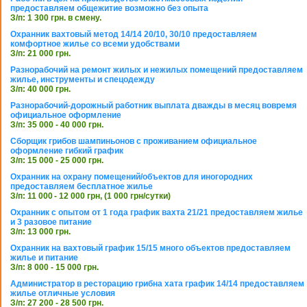
предоставляем общежитие возможно без опыта
З/п: 1 300 грн. в смену.
Охранник вахтовый метод 14/14 20/10, 30/10 предоставляем
комфортное жилье со всеми удобствами
З/п: 21 000 грн.
Разнорабочий на ремонт жилых и нежилых помещений предоставляем
жилье, инструменты и спецодежду
З/п: 40 000 грн.
Разнорабочий-дорожный работник выплата дважды в месяц вовремя
официальное оформление
З/п: 35 000 - 40 000 грн.
Сборщик грибов шампиньонов с проживанием официальное
оформление гибкий график
З/п: 15 000 - 25 000 грн.
Охранник на охрану помещений/объектов для иногородних
предоставляем бесплатное жилье
З/п: 11 000 - 12 000 грн, (1 000 грн/сутки)
Охранник с опытом от 1 года график вахта 21/21 предоставляем жилье
и 3 разовое питание
З/п: 13 000 грн.
Охранник на вахтовый график 15/15 много объектов предоставляем
жилье и питание
З/п: 8 000 - 15 000 грн.
Администратор в ресторацию грибна хата график 14/14 предоставляем
жилье отличные условия
З/п: 27 200 - 28 500 грн.