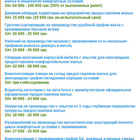
жилье в общежитии комфортные условия
З/п: 60 000 - 100 000 грн. (50% от выполненых работ)
Дворник-уборщик территории на предприятие предоставляем жилье
З/п: 15 000 грн. (10 000 грн. на испытательный срок)
Грузчик-сортировщик на производство удобный график вахта с
проживанием обучаем всему
З/п: 20 000 - 25 500 грн.
Рабочий на производство мешков с проживанием есть несколько
графиков выплата дважды в месяц
З/п: 15 000 - 45 000 грн.
Сборщик-монтажник корпусной мебели с опытом для иногородних
предоставляем комфортабельное жилье
З/п: 42 000 - 88 000 грн.
Комплектовщик товара на склад предоставляем жилье для
иногородних график пятидневка хорошие условия
З/п: при собеседовании.
Водитель категории с на авто iveco с манипулятором официальное
оформление предоставляем жилье
З/п: 40 000 - 43 000 грн.
Оператор на производство с опытом от 1 года глубинная переработка
кукурузы предоставляем жилье
З/п: 18 000 - 20 000 грн
Разнорабочий на производство металлических конструкций полного
цикла комфортные условия с проживанием
З/п: 27 000 - 35 000 грн.
Комплектовщик с проживанием график 5/2, дневные и ночные смены