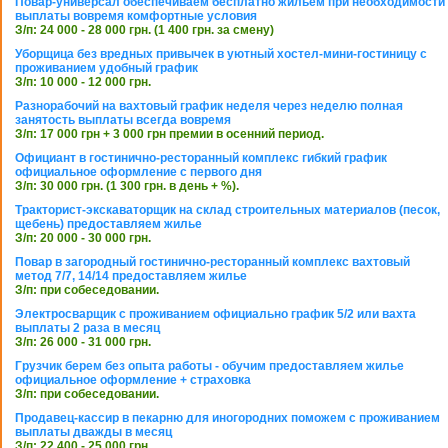
Повар-универсал обеспечиваем бесплатно жильем при необходимости
выплаты вовремя комфортные условия
З/п: 24 000 - 28 000 грн. (1 400 грн. за смену)
Уборщица без вредных привычек в уютный хостел-мини-гостиницу с
проживанием удобный график
З/п: 10 000 - 12 000 грн.
Разнорабочий на вахтовый график неделя через неделю полная
занятость выплаты всегда вовремя
З/п: 17 000 грн + 3 000 грн премии в осенний период.
Официант в гостинично-ресторанный комплекс гибкий график
официальное оформление с первого дня
З/п: 30 000 грн. (1 300 грн. в день + %).
Тракторист-экскаваторщик на склад строительных материалов (песок,
щебень) предоставляем жилье
З/п: 20 000 - 30 000 грн.
Повар в загородный гостинично-ресторанный комплекс вахтовый
метод 7/7, 14/14 предоставляем жилье
З/п: при собеседовании.
Электросварщик с проживанием официально график 5/2 или вахта
выплаты 2 раза в месяц
З/п: 26 000 - 31 000 грн.
Грузчик берем без опыта работы - обучим предоставляем жилье
официальное оформление + страховка
З/п: при собеседовании.
Продавец-кассир в пекарню для иногородних поможем с проживанием
выплаты дважды в месяц
З/п: 22 400 - 25 000 грн.