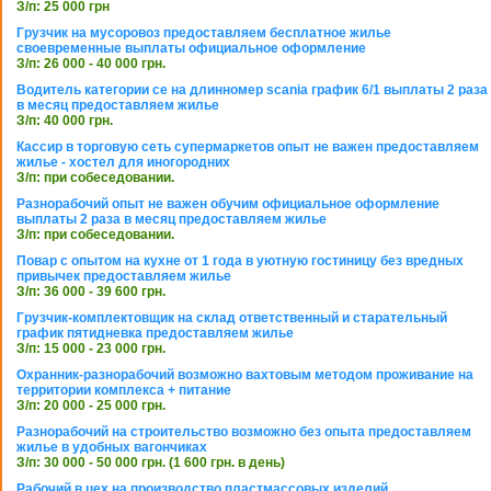
З/п: 25 000 грн
Грузчик на мусоровоз предоставляем бесплатное жилье
своевременные выплаты официальное оформление
З/п: 26 000 - 40 000 грн.
Водитель категории се на длинномер scania график 6/1 выплаты 2 раза
в месяц предоставляем жилье
З/п: 40 000 грн.
Кассир в торговую сеть супермаркетов опыт не важен предоставляем
жилье - хостел для иногородних
З/п: при собеседовании.
Разнорабочий опыт не важен обучим официальное оформление
выплаты 2 раза в месяц предоставляем жилье
З/п: при собеседовании.
Повар с опытом на кухне от 1 года в уютную гостиницу без вредных
привычек предоставляем жилье
З/п: 36 000 - 39 600 грн.
Грузчик-комплектовщик на склад ответственный и старательный
график пятидневка предоставляем жилье
З/п: 15 000 - 23 000 грн.
Охранник-разнорабочий возможно вахтовым методом проживание на
территории комплекса + питание
З/п: 20 000 - 25 000 грн.
Разнорабочий на строительство возможно без опыта предоставляем
жилье в удобных вагончиках
З/п: 30 000 - 50 000 грн. (1 600 грн. в день)
Рабочий в цех на производство пластмассовых изделий