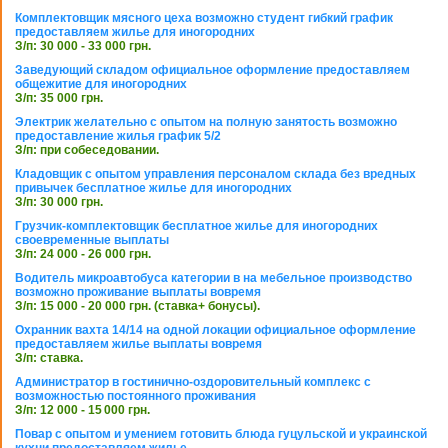
Комплектовщик мясного цеха возможно студент гибкий график
предоставляем жилье для иногородних
З/п: 30 000 - 33 000 грн.
Заведующий складом официальное оформление предоставляем
общежитие для иногородних
З/п: 35 000 грн.
Электрик желательно с опытом на полную занятость возможно
предоставление жилья график 5/2
З/п: при собеседовании.
Кладовщик с опытом управления персоналом склада без вредных
привычек бесплатное жилье для иногородних
З/п: 30 000 грн.
Грузчик-комплектовщик бесплатное жилье для иногородних
своевременные выплаты
З/п: 24 000 - 26 000 грн.
Водитель микроавтобуса категории в на мебельное производство
возможно проживание выплаты вовремя
З/п: 15 000 - 20 000 грн. (ставка+ бонусы).
Охранник вахта 14/14 на одной локации официальное оформление
предоставляем жилье выплаты вовремя
З/п: ставка.
Администратор в гостинично-оздоровительный комплекс с
возможностью постоянного проживания
З/п: 12 000 - 15 000 грн.
Повар с опытом и умением готовить блюда гуцульской и украинской