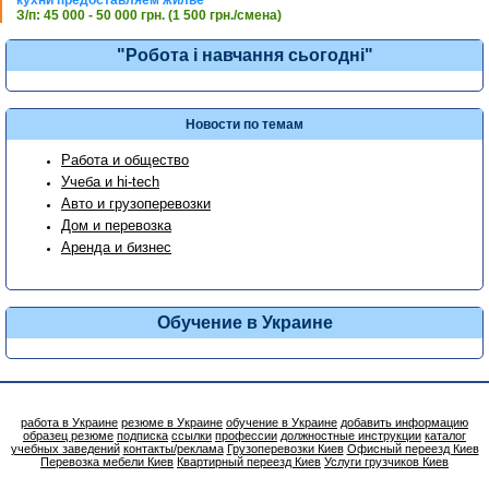
кухни предоставляем жилье
З/п: 45 000 - 50 000 грн. (1 500 грн./смена)
"Робота і навчання сьогодні"
Новости по темам
Работа и общество
Учеба и hi-tech
Авто и грузоперевозки
Дом и перевозка
Аренда и бизнес
Обучение в Украине
работа в Украине
резюме в Украине
обучение в Украине
добавить информацию
образец резюме
подписка
ссылки
профессии
должностные инструкции
каталог
учебных заведений
контакты/реклама
Грузоперевозки Киев
Офисный переезд Киев
Перевозка мебели Киев
Квартирный переезд Киев
Услуги грузчиков Киев