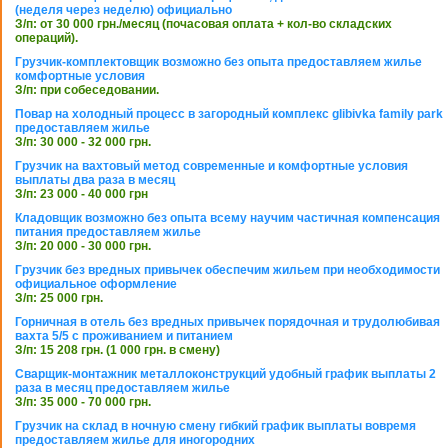
(неделя через неделю) официально
З/п: от 30 000 грн./месяц (почасовая оплата + кол-во складских
операций).
Грузчик-комплектовщик возможно без опыта предоставляем жилье
комфортные условия
З/п: при собеседовании.
Повар на холодный процесс в загородный комплекс glibivka family park
предоставляем жилье
З/п: 30 000 - 32 000 грн.
Грузчик на вахтовый метод современные и комфортные условия
выплаты два раза в месяц
З/п: 23 000 - 40 000 грн
Кладовщик возможно без опыта всему научим частичная компенсация
питания предоставляем жилье
З/п: 20 000 - 30 000 грн.
Грузчик без вредных привычек обеспечим жильем при необходимости
официальное оформление
З/п: 25 000 грн.
Горничная в отель без вредных привычек порядочная и трудолюбивая
вахта 5/5 с проживанием и питанием
З/п: 15 208 грн. (1 000 грн. в смену)
Сварщик-монтажник металлоконструкций удобный график выплаты 2
раза в месяц предоставляем жилье
З/п: 35 000 - 70 000 грн.
Грузчик на склад в ночную смену гибкий график выплаты вовремя
предоставляем жилье для иногородних