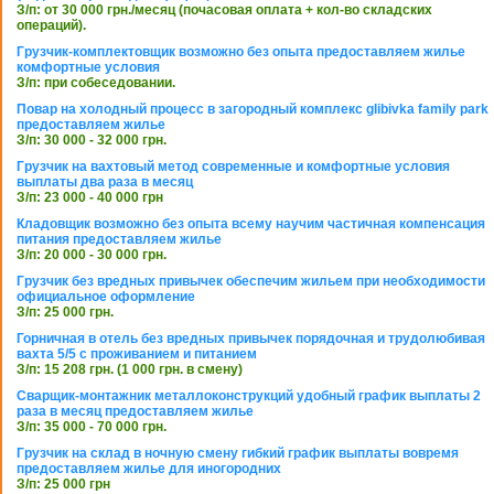
З/п: от 30 000 грн./месяц (почасовая оплата + кол-во складских
операций).
Грузчик-комплектовщик возможно без опыта предоставляем жилье
комфортные условия
З/п: при собеседовании.
Повар на холодный процесс в загородный комплекс glibivka family park
предоставляем жилье
З/п: 30 000 - 32 000 грн.
Грузчик на вахтовый метод современные и комфортные условия
выплаты два раза в месяц
З/п: 23 000 - 40 000 грн
Кладовщик возможно без опыта всему научим частичная компенсация
питания предоставляем жилье
З/п: 20 000 - 30 000 грн.
Грузчик без вредных привычек обеспечим жильем при необходимости
официальное оформление
З/п: 25 000 грн.
Горничная в отель без вредных привычек порядочная и трудолюбивая
вахта 5/5 с проживанием и питанием
З/п: 15 208 грн. (1 000 грн. в смену)
Сварщик-монтажник металлоконструкций удобный график выплаты 2
раза в месяц предоставляем жилье
З/п: 35 000 - 70 000 грн.
Грузчик на склад в ночную смену гибкий график выплаты вовремя
предоставляем жилье для иногородних
З/п: 25 000 грн