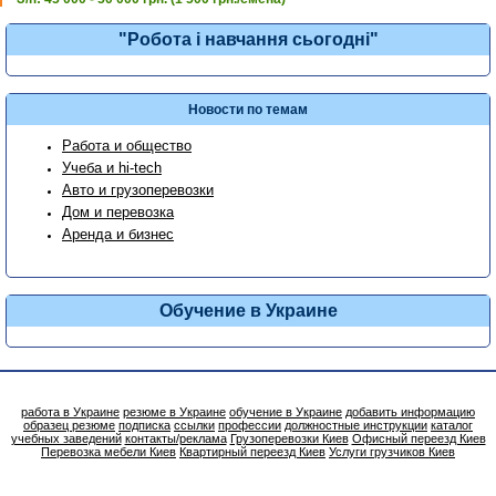
"Робота і навчання сьогодні"
Новости по темам
Работа и общество
Учеба и hi-tech
Авто и грузоперевозки
Дом и перевозка
Аренда и бизнес
Обучение в Украине
работа в Украине
резюме в Украине
обучение в Украине
добавить информацию
образец резюме
подписка
ссылки
профессии
должностные инструкции
каталог
учебных заведений
контакты/реклама
Грузоперевозки Киев
Офисный переезд Киев
Перевозка мебели Киев
Квартирный переезд Киев
Услуги грузчиков Киев