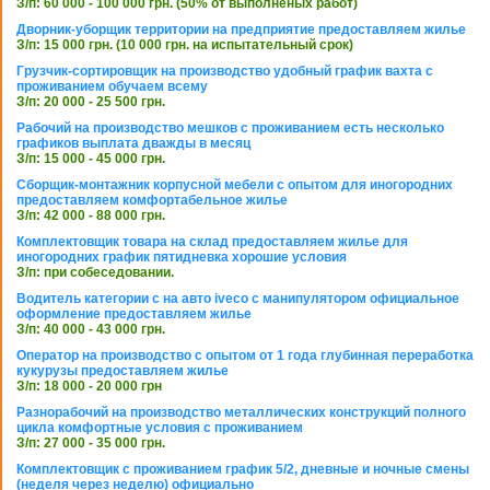
З/п: 60 000 - 100 000 грн. (50% от выполненых работ)
Дворник-уборщик территории на предприятие предоставляем жилье
З/п: 15 000 грн. (10 000 грн. на испытательный срок)
Грузчик-сортировщик на производство удобный график вахта с
проживанием обучаем всему
З/п: 20 000 - 25 500 грн.
Рабочий на производство мешков с проживанием есть несколько
графиков выплата дважды в месяц
З/п: 15 000 - 45 000 грн.
Сборщик-монтажник корпусной мебели с опытом для иногородних
предоставляем комфортабельное жилье
З/п: 42 000 - 88 000 грн.
Комплектовщик товара на склад предоставляем жилье для
иногородних график пятидневка хорошие условия
З/п: при собеседовании.
Водитель категории с на авто iveco с манипулятором официальное
оформление предоставляем жилье
З/п: 40 000 - 43 000 грн.
Оператор на производство с опытом от 1 года глубинная переработка
кукурузы предоставляем жилье
З/п: 18 000 - 20 000 грн
Разнорабочий на производство металлических конструкций полного
цикла комфортные условия с проживанием
З/п: 27 000 - 35 000 грн.
Комплектовщик с проживанием график 5/2, дневные и ночные смены
(неделя через неделю) официально