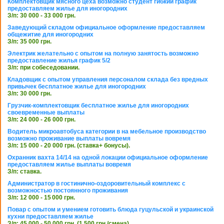
Комплектовщик мясного цеха возможно студент гибкий график
предоставляем жилье для иногородних
З/п: 30 000 - 33 000 грн.
Заведующий складом официальное оформление предоставляем
общежитие для иногородних
З/п: 35 000 грн.
Электрик желательно с опытом на полную занятость возможно
предоставление жилья график 5/2
З/п: при собеседовании.
Кладовщик с опытом управления персоналом склада без вредных
привычек бесплатное жилье для иногородних
З/п: 30 000 грн.
Грузчик-комплектовщик бесплатное жилье для иногородних
своевременные выплаты
З/п: 24 000 - 26 000 грн.
Водитель микроавтобуса категории в на мебельное производство
возможно проживание выплаты вовремя
З/п: 15 000 - 20 000 грн. (ставка+ бонусы).
Охранник вахта 14/14 на одной локации официальное оформление
предоставляем жилье выплаты вовремя
З/п: ставка.
Администратор в гостинично-оздоровительный комплекс с
возможностью постоянного проживания
З/п: 12 000 - 15 000 грн.
Повар с опытом и умением готовить блюда гуцульской и украинской
кухни предоставляем жилье
З/п: 45 000 - 50 000 грн. (1 500 грн./смена)