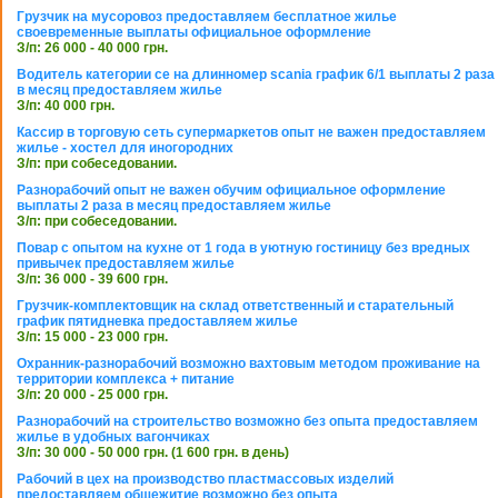
Грузчик на мусоровоз предоставляем бесплатное жилье
своевременные выплаты официальное оформление
З/п: 26 000 - 40 000 грн.
Водитель категории се на длинномер scania график 6/1 выплаты 2 раза
в месяц предоставляем жилье
З/п: 40 000 грн.
Кассир в торговую сеть супермаркетов опыт не важен предоставляем
жилье - хостел для иногородних
З/п: при собеседовании.
Разнорабочий опыт не важен обучим официальное оформление
выплаты 2 раза в месяц предоставляем жилье
З/п: при собеседовании.
Повар с опытом на кухне от 1 года в уютную гостиницу без вредных
привычек предоставляем жилье
З/п: 36 000 - 39 600 грн.
Грузчик-комплектовщик на склад ответственный и старательный
график пятидневка предоставляем жилье
З/п: 15 000 - 23 000 грн.
Охранник-разнорабочий возможно вахтовым методом проживание на
территории комплекса + питание
З/п: 20 000 - 25 000 грн.
Разнорабочий на строительство возможно без опыта предоставляем
жилье в удобных вагончиках
З/п: 30 000 - 50 000 грн. (1 600 грн. в день)
Рабочий в цех на производство пластмассовых изделий
предоставляем общежитие возможно без опыта