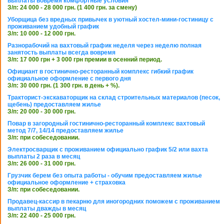
выплаты вовремя комфортные условия
З/п: 24 000 - 28 000 грн. (1 400 грн. за смену)
Уборщица без вредных привычек в уютный хостел-мини-гостиницу с
проживанием удобный график
З/п: 10 000 - 12 000 грн.
Разнорабочий на вахтовый график неделя через неделю полная
занятость выплаты всегда вовремя
З/п: 17 000 грн + 3 000 грн премии в осенний период.
Официант в гостинично-ресторанный комплекс гибкий график
официальное оформление с первого дня
З/п: 30 000 грн. (1 300 грн. в день + %).
Тракторист-экскаваторщик на склад строительных материалов (песок,
щебень) предоставляем жилье
З/п: 20 000 - 30 000 грн.
Повар в загородный гостинично-ресторанный комплекс вахтовый
метод 7/7, 14/14 предоставляем жилье
З/п: при собеседовании.
Электросварщик с проживанием официально график 5/2 или вахта
выплаты 2 раза в месяц
З/п: 26 000 - 31 000 грн.
Грузчик берем без опыта работы - обучим предоставляем жилье
официальное оформление + страховка
З/п: при собеседовании.
Продавец-кассир в пекарню для иногородних поможем с проживанием
выплаты дважды в месяц
З/п: 22 400 - 25 000 грн.