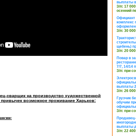
выплаты в
З/п: 17 000
осенний п
Официант 
комплекс 
оформлени
З/п: 30 000
Тракторис
строитель
щебень) п
З/п: 20 000
Повар в з
ресторанн
7/7, 14/14
З/п: при с
Электросв
официальн
выплаты 2
З/п: 26 000
ец-сварщик на производство художественной
Грузчик бе
х привычек возможное проживание Харьков:
обучим пр
официальн
З/п: при с
ансии:
Продавец-
иногородн
выплаты 
З/п: 22 400