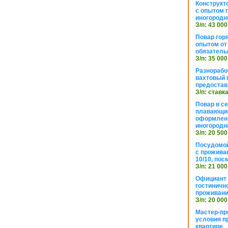
Конструкт
с опытом 
иногородн
З/п: 43 000
Повар горя
опытом от 
обязател
З/п: 35 000
Разнорабо
вахтовый г
предостав
З/п: ставк
Повар в с
плавающий
оформлени
иногородн
З/п: 20 500
Посудомой
с прожива
10/10, посм
З/п: 21 000
Официант 
гостиничн
проживан
З/п: 20 000
Мастер-пр
условия п
квартире