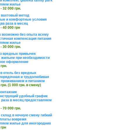
 комплекс glibivka family park
ляем жилье
 - 32 000 грн.
а вахтовый метод
ые и комфортные условия
ва раза в месяц
 - 40 000 грн
 возможно без опыта всему
стичная компенсация питания
ляем жилье
 - 30 000 грн.
ез вредных привычек
 жильем при необходимости
ное оформление
 грн.
 в отель без вредных
порядочная и трудолюбивая
 с проживанием и питанием
 грн. (1 000 грн. в смену)
монтажник
нструкций удобный график
 раза в месяц предоставляем
 - 70 000 грн.
 склад в ночную смену гибкий
платы вовремя
ляем жилье для иногородних
 грн