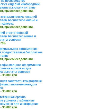
 на производство
ских изделий иногородним
валяем жилье и питание
ая, при собеседовании.
 металлических изделий
ляем бесплатное жилье и
ятидневка
ая, при собеседовании.
чий ответственный
ляем бесплатно жилье и
платы вовремя
 грн.
официальное оформление
а предоставляем бесплатное
итание
ая, при собеседовании.
к официальное оформление
словия возможно для
их выплаты вовремя
 - 35 000 грн.
олная занятость комфортные
фициально возможно для
их
 - 35 000 грн.
тственная срочно
е условия стабильные
озможно для иногородних
 - 35 000 грн.