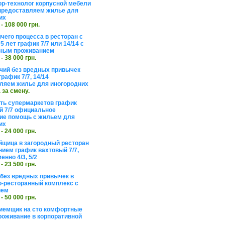
ор-технолог корпусной мебели
предоставляем жилье для
их
 - 108 000 грн.
чего процесса в ресторан с
5 лет график 7/7 или 14/14 с
ьным проживанием
 - 38 000 грн.
чий без вредных привычек
рафик 7/7, 14/14
ляем жилье для иногородних
а за смену.
еть супермаркетов график
 7/7 официальное
е помощь с жильем для
их
 - 24 000 грн.
щица в загородный ресторан
нием график вахтовый 7/7,
енно 4/3, 5/2
 - 23 500 грн.
без вредных привычек в
о-ресторанный комплекс с
ием
 - 50 000 грн.
иемщик на сто комфортные
роживание в корпоративной