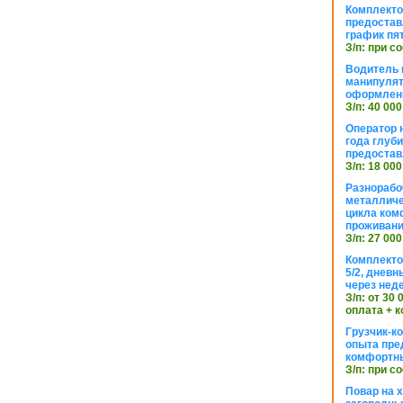
Комплекто
предостав
график пя
З/п: при с
Водитель к
манипуля
оформлен
З/п: 40 000
Оператор 
года глуб
предостав
З/п: 18 000
Разнорабо
металличе
цикла ком
проживан
З/п: 27 000
Комплекто
5/2, днев
через нед
З/п: от 30
оплата + к
Грузчик-к
опыта пре
комфортн
З/п: при с
Повар на 