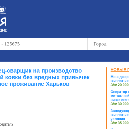
ец-сварщик на производство
НОВЫЕ 
й ковки без вредных привычек
Менеджер 
выплаты в
ое проживание Харьков
З/п: 20 000
Оператор с
металлооб
нивки свя
З/п: 30 000
Заведующи
выплаты в
условия
З/п: 35 000
водитель