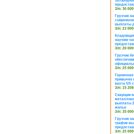
загородный
предостав
З/п: 30 000
Грузчик н
современн
выплаты д
З/п: 23 000
Кладовщик
научим ча
предостав
З/п: 20 000
Грузчик б
обеспечим
официаль
З/п: 25 000
Горничная
привычек 
вахта 5/5
З/п: 15 208
Сварщик-
металлоко
выплаты 2
жилье
З/п: 35 000
Грузчик на
график вы
предостав
З/п: 25 000