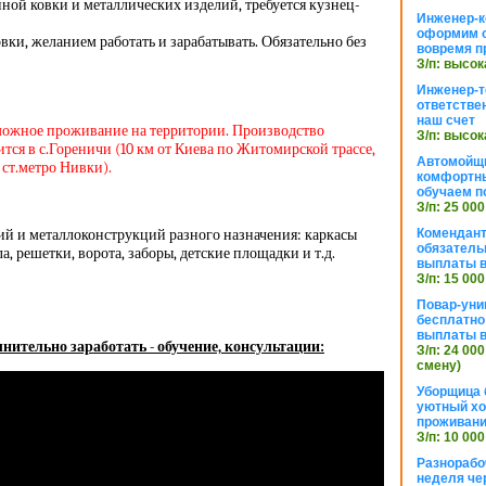
ной ковки и металлических изделий, требуется кузнец-
Инженер-к
оформим 
ки, желанием работать и зарабатывать. Обязательно без
вовремя п
З/п: высок
Инженер-т
ответстве
наш счет
ожное проживание на территории. Производство
З/п: высок
тся в с.Гореничи (10 км от Киева по Житомирской трассе,
Автомойщ
ст.метро Нивки).
комфортны
обучаем п
З/п: 25 000
ий и металлоконструкций разного назначения: каркасы
Комендант
обязатель
а, решетки, ворота, заборы, детские площадки и т.д.
выплаты 
З/п: 15 000
Повар-уни
бесплатно
выплаты 
нительно заработать - обучение, консультации:
З/п: 24 000
смену)
Уборщица 
уютный хо
проживани
З/п: 10 000
Разнорабо
неделя че