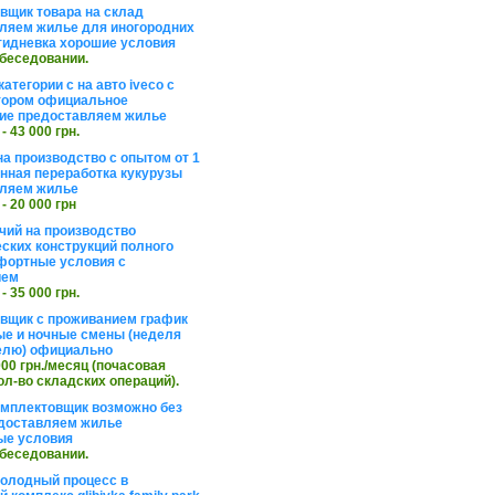
вщик товара на склад
ляем жилье для иногородних
тидневка хорошие условия
обеседовании.
атегории с на авто iveco с
тором официальное
ие предоставляем жилье
 - 43 000 грн.
на производство с опытом от 1
инная переработка кукурузы
ляем жилье
 - 20 000 грн
чий на производство
ских конструкций полного
фортные условия с
ием
 - 35 000 грн.
вщик с проживанием график
ные и ночные смены (неделя
елю) официально
 000 грн./месяц (почасовая
ол-во складских операций).
омплектовщик возможно без
доставляем жилье
ые условия
обеседовании.
холодный процесс в