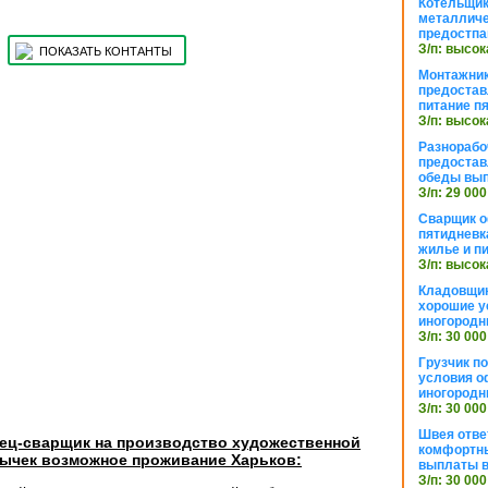
Котельщик
металличе
предостпа
З/п: высок
ПОКАЗАТЬ КОНТАНТЫ
Монтажник
предостав
питание п
З/п: высок
Разнорабо
предостав
обеды вы
З/п: 29 000
Сварщик 
пятидневк
жилье и п
З/п: высок
Кладовщи
хорошие у
иногородн
З/п: 30 000
Грузчик п
условия о
иногородн
З/п: 30 000
Швея отве
нец-сварщик на производство художественной
комфортны
вычек возможное проживание Харьков:
выплаты в
З/п: 30 000