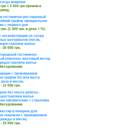
сегда вовремя
 грн + 3 000 грн премии в
ериод.
в гостинично-ресторанный
гибкий график официальное
е с первого дня
 грн. (1 300 грн. в день + %).
т-экскаваторщик на склад
ных материалов (песок,
редоставляем жилье
 - 30 000 грн.
агородный гостинично-
ый комплекс вахтовый метод
 предоставляем жилье
обеседовании.
арщик с проживанием
о график 5/2 или вахта
 раза в месяц
 - 31 000 грн.
рем без опыта работы -
едоставляем жилье
ое оформление + страховка
обеседовании.
кассир в пекарню для
их поможем с проживанием
дважды в месяц
 - 25 000 грн.