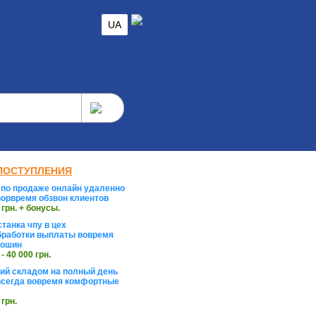
UA
ПОСТУПЛЕНИЯ
по продаже онлайн удаленно
орвремя обзвон клиентов
 грн. + бонусы.
танка чпу в цех
работки выплаты вовремя
тошин
 - 40 000 грн.
й складом на полный день
сегда вовремя комфортные
 грн.