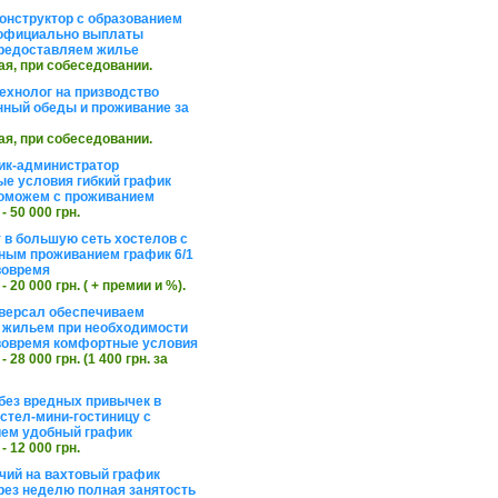
онструктор с образованием
официально выплаты
редоставляем жилье
ая, при собеседовании.
ехнолог на призводство
нный обеды и проживание за
ая, при собеседовании.
ик-администратор
е условия гибкий график
оможем с проживанием
 - 50 000 грн.
 в большую сеть хостелов с
ным проживанием график 6/1
вовремя
 - 20 000 грн. ( + премии и %).
версал обеспечиваем
 жильем при необходимости
вовремя комфортные условия
 - 28 000 грн. (1 400 грн. за
без вредных привычек в
стел-мини-гостиницу с
ем удобный график
 - 12 000 грн.
чий на вахтовый график
рез неделю полная занятость