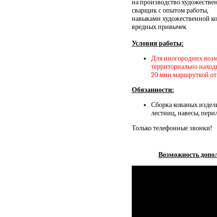
на производство художествен
сварщик с опытом работы,
навыками художественной ков
вредных привычек
Условия работы:
Для иногородних возм
территориально находи
20 мин маршруткой от 
Обязанности:
Сборка кованых издел
лестниц, навесы, перил
Только телефонные звонки!
Возможность допол