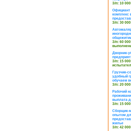
З/п: 10 000
Официант 
комплекс в
предостав
З/п: 30 000
Автомаляр
иногородн
общежити
З/п: 60 000
выполнены
Дворник-у
предприят
З/п: 15 000
испытател
Грузчик-с
удобный г
обучаем в
З/п: 20 000
Рабочий н
проживани
выплата д
З/п: 15 000
Сборщик-м
опытом дл
предоста
жилье
З/п: 42 000