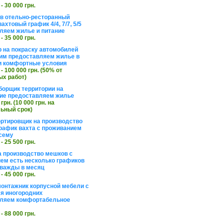
 - 30 000 грн.
в отельно-ресторанный
ахтовый график 4/4, 7/7, 5/5
ляем жилье и питание
 - 35 000 грн.
 на покраску автомобилей
им предоставляем жилье в
и комфортные условия
 - 100 000 грн. (50% от
х работ)
борщик территории на
ие предоставляем жилье
 грн. (10 000 грн. на
ьный срок)
ортировщик на производство
рафик вахта с проживанием
сему
 - 25 500 грн.
а производство мешков с
ем есть несколько графиков
важды в месяц
 - 45 000 грн.
онтажник корпусной мебели с
я иногородних
вляем комфортабельное
 - 88 000 грн.