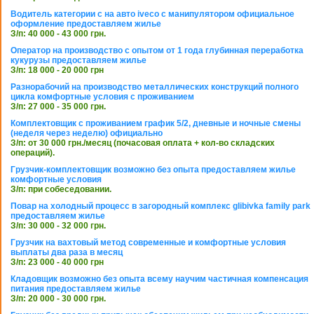
Водитель категории с на авто iveco с манипулятором официальное
оформление предоставляем жилье
З/п: 40 000 - 43 000 грн.
Оператор на производство с опытом от 1 года глубинная переработка
кукурузы предоставляем жилье
З/п: 18 000 - 20 000 грн
Разнорабочий на производство металлических конструкций полного
цикла комфортные условия с проживанием
З/п: 27 000 - 35 000 грн.
Комплектовщик с проживанием график 5/2, дневные и ночные смены
(неделя через неделю) официально
З/п: от 30 000 грн./месяц (почасовая оплата + кол-во складских
операций).
Грузчик-комплектовщик возможно без опыта предоставляем жилье
комфортные условия
З/п: при собеседовании.
Повар на холодный процесс в загородный комплекс glibivka family park
предоставляем жилье
З/п: 30 000 - 32 000 грн.
Грузчик на вахтовый метод современные и комфортные условия
выплаты два раза в месяц
З/п: 23 000 - 40 000 грн
Кладовщик возможно без опыта всему научим частичная компенсация
питания предоставляем жилье
З/п: 20 000 - 30 000 грн.