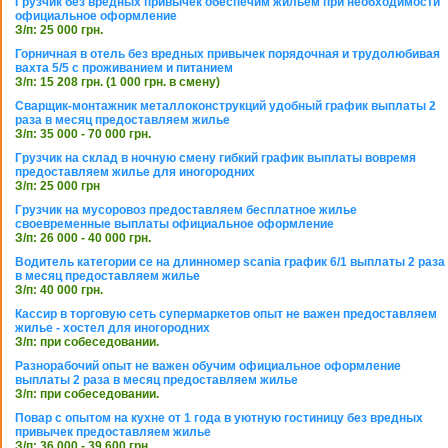
Грузчик без вредных привычек обеспечим жильем при необходимости
официальное оформление
З/п: 25 000 грн.
Горничная в отель без вредных привычек порядочная и трудолюбивая
вахта 5/5 с проживанием и питанием
З/п: 15 208 грн. (1 000 грн. в смену)
Сварщик-монтажник металлоконструкций удобный график выплаты 2
раза в месяц предоставляем жилье
З/п: 35 000 - 70 000 грн.
Грузчик на склад в ночную смену гибкий график выплаты вовремя
предоставляем жилье для иногородних
З/п: 25 000 грн
Грузчик на мусоровоз предоставляем бесплатное жилье
своевременные выплаты официальное оформление
З/п: 26 000 - 40 000 грн.
Водитель категории се на длинномер scania график 6/1 выплаты 2 раза
в месяц предоставляем жилье
З/п: 40 000 грн.
Кассир в торговую сеть супермаркетов опыт не важен предоставляем
жилье - хостел для иногородних
З/п: при собеседовании.
Разнорабочий опыт не важен обучим официальное оформление
выплаты 2 раза в месяц предоставляем жилье
З/п: при собеседовании.
Повар с опытом на кухне от 1 года в уютную гостиницу без вредных
привычек предоставляем жилье
З/п: 36 000 - 39 600 грн.