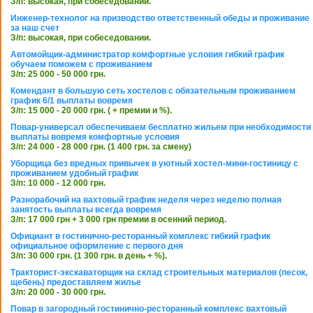
З/п: высокая, при собеседовании.
Инженер-технолог на призводство ответственный обеды и проживание
за наш счет
З/п: высокая, при собеседовании.
Автомойщик-администратор комфортные условия гибкий график
обучаем поможем с проживанием
З/п: 25 000 - 50 000 грн.
Комендант в большую сеть хостелов с обязательным проживанием
график 6/1 выплаты вовремя
З/п: 15 000 - 20 000 грн. ( + премии и %).
Повар-универсал обеспечиваем бесплатно жильем при необходимости
выплаты вовремя комфортные условия
З/п: 24 000 - 28 000 грн. (1 400 грн. за смену)
Уборщица без вредных привычек в уютный хостел-мини-гостиницу с
проживанием удобный график
З/п: 10 000 - 12 000 грн.
Разнорабочий на вахтовый график неделя через неделю полная
занятость выплаты всегда вовремя
З/п: 17 000 грн + 3 000 грн премии в осенний период.
Официант в гостинично-ресторанный комплекс гибкий график
официальное оформление с первого дня
З/п: 30 000 грн. (1 300 грн. в день + %).
Тракторист-экскаваторщик на склад строительных материалов (песок,
щебень) предоставляем жилье
З/п: 20 000 - 30 000 грн.
Повар в загородный гостинично-ресторанный комплекс вахтовый