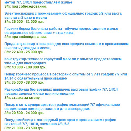
метод 7/7, 14/14 предоставляем жилье
З/п: при собеседовании.
Электросварщик с проживанием официально график 5/2 или вахта
выплаты 2 раза в месяц
З/п: 26 000 - 31 000 грн.
Грузчик берем без опыта работы - обучим предоставляем жилье
официальное оформление + страховка
З/п: при собеседовании.
Продавец-кассир в пекарню для иногородних поможем с проживанием
выплаты дважды в месяц
З/п: 22 400 - 25 000 грн.
Конструктор-технолог корпусной мебели с опытом предоставляем
жилье для иногородних
З/п: 43 000 - 108 000 грн.
Повар горячего процесса в ресторан с опытом от 5 лет график 7/7 или
14/14 с обязательным проживанием
З/п: 35 000 - 38 000 грн.
Разнорабочий без вредных привычек вахтовый график 7/7, 14/14
предоставляем жилье для иногородних
З/п: ставка за смену.
Повар в сеть супермаркетов график плавающий 7/7 официальное
оформление помощь с жильем для иногородних
З/п: 20 500 - 24 000 грн.
Посудомойщица в загородный ресторан с проживанием график
вахтовый 7/7, 10/10, посменно 4/3, 5/2
З/п: 21 000 - 23 500 грн.