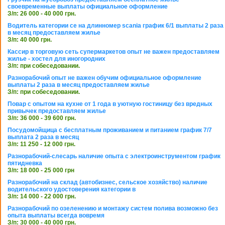
своевременные выплаты официальное оформление
З/п: 26 000 - 40 000 грн.
Водитель категории се на длинномер scania график 6/1 выплаты 2 раза
в месяц предоставляем жилье
З/п: 40 000 грн.
Кассир в торговую сеть супермаркетов опыт не важен предоставляем
жилье - хостел для иногородних
З/п: при собеседовании.
Разнорабочий опыт не важен обучим официальное оформление
выплаты 2 раза в месяц предоставляем жилье
З/п: при собеседовании.
Повар с опытом на кухне от 1 года в уютную гостиницу без вредных
привычек предоставляем жилье
З/п: 36 000 - 39 600 грн.
Посудомойщица с бесплатным проживанием и питанием график 7/7
выплата 2 раза в месяц
З/п: 11 250 - 12 000 грн.
Разнорабочий-слесарь наличие опыта с электроинструментом график
пятидневка
З/п: 18 000 - 25 000 грн
Разнорабочий на склад (автобизнес, сельское хозяйство) наличие
водительского удостоверения категории в
З/п: 14 000 - 22 000 грн.
Разнорабочий по озеленению и монтажу систем полива возможно без
опыта выплаты всегда вовремя
З/п: 30 000 - 40 000 грн.