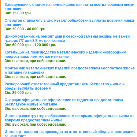
Заведующий складом на полный день выплаты всегда вовремя нивки
святошин
З/п: 35 000 грн.
Оператор станка чпу в цех металлообработки выплаты вовремя нивки
святошин
З/п: 30 000 - 40 000 грн.
Шиномонтажник на ремонт шин и сезонной замены резины не важен
график 7/7 или 3/3 метро позняки
З/п: 60 000 грн. - 120 000 грн.
Котельщик на производство металлических изделий иногородним
предостпаваляем жилье и питание
З/п: высокая, при собеседовании.
Монтажник металлических изделий предоставляем бесплатное жилье
и питание пятидневка
З/п: высокая, при собеседовании.
Разнорабочий ответственный предоставляем бесплатно жилье и
обеды выплаты вовремя
З/п: 29 000 грн.
Сварщик официальное оформление пятидневка предоставляем
бесплатное жилье и питание
З/п: высокая, при собеседовании.
Инженер-конструктор с образованием оформим официально выплаты
вовремя предоставляем жилье
З/п: высокая, при собеседовании.
Инженер-технолог на призводство ответственный обеды и проживание
за наш счет