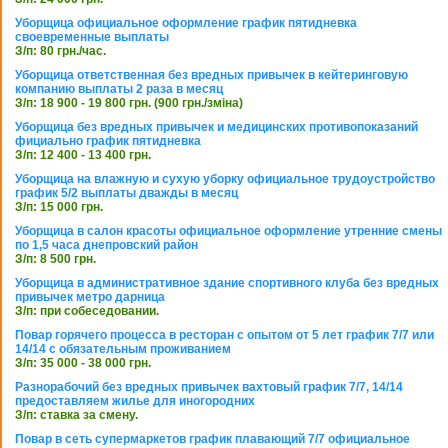
Уборщица официальное оформление график пятидневка
своевременные выплаты
З/п: 80 грн./час.
Уборщица ответственная без вредных привычек в кейтеринговую
компанию выплаты 2 раза в месяц
З/п: 18 900 - 19 800 грн. (900 грн./зміна)
Уборщица без вредных привычек и медицинских противопоказаний
фициально график пятидневка
З/п: 12 400 - 13 400 грн.
Уборщица на влажную и сухую уборку официальное трудоустройство
график 5/2 выплаты дважды в месяц
З/п: 15 000 грн.
Уборщица в салон красоты официальное оформление утренние смены
по 1,5 часа днепровский район
З/п: 8 500 грн.
Уборщица в административное здание спортивного клуба без вредных
привычек метро дарница
З/п: при собеседовании.
Повар горячего процесса в ресторан с опытом от 5 лет график 7/7 или
14/14 с обязательным проживанием
З/п: 35 000 - 38 000 грн.
Разнорабочий без вредных привычек вахтовый график 7/7, 14/14
предоставляем жилье для иногородних
З/п: ставка за смену.
Повар в сеть супермаркетов график плавающий 7/7 официальное