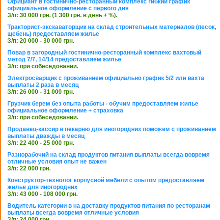
Официант в гостинично-ресторанный комплекс гибкий график
официальное оформление с первого дня
З/п: 30 000 грн. (1 300 грн. в день + %).
Тракторист-экскаваторщик на склад строительных материалов (песок,
щебень) предоставляем жилье
З/п: 20 000 - 30 000 грн.
Повар в загородный гостинично-ресторанный комплекс вахтовый
метод 7/7, 14/14 предоставляем жилье
З/п: при собеседовании.
Электросварщик с проживанием официально график 5/2 или вахта
выплаты 2 раза в месяц
З/п: 26 000 - 31 000 грн.
Грузчик берем без опыта работы - обучим предоставляем жилье
официальное оформление + страховка
З/п: при собеседовании.
Продавец-кассир в пекарню для иногородних поможем с проживанием
выплаты дважды в месяц
З/п: 22 400 - 25 000 грн.
Разнорабочий на склад продуктов питания выплаты всегда вовремя
отличные условия опыт не важен
З/п: 22 000 грн.
Конструктор-технолог корпусной мебели с опытом предоставляем
жилье для иногородних
З/п: 43 000 - 108 000 грн.
Водитель категории в на доставку продуктов питания по ресторанам
выплаты всегда вовремя отличные условия
З/п: 24 000 грн.