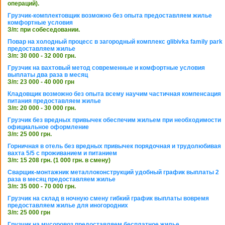
операций).
Грузчик-комплектовщик возможно без опыта предоставляем жилье
комфортные условия
З/п: при собеседовании.
Повар на холодный процесс в загородный комплекс glibivka family park
предоставляем жилье
З/п: 30 000 - 32 000 грн.
Грузчик на вахтовый метод современные и комфортные условия
выплаты два раза в месяц
З/п: 23 000 - 40 000 грн
Кладовщик возможно без опыта всему научим частичная компенсация
питания предоставляем жилье
З/п: 20 000 - 30 000 грн.
Грузчик без вредных привычек обеспечим жильем при необходимости
официальное оформление
З/п: 25 000 грн.
Горничная в отель без вредных привычек порядочная и трудолюбивая
вахта 5/5 с проживанием и питанием
З/п: 15 208 грн. (1 000 грн. в смену)
Сварщик-монтажник металлоконструкций удобный график выплаты 2
раза в месяц предоставляем жилье
З/п: 35 000 - 70 000 грн.
Грузчик на склад в ночную смену гибкий график выплаты вовремя
предоставляем жилье для иногородних
З/п: 25 000 грн
Грузчик на мусоровоз предоставляем бесплатное жилье