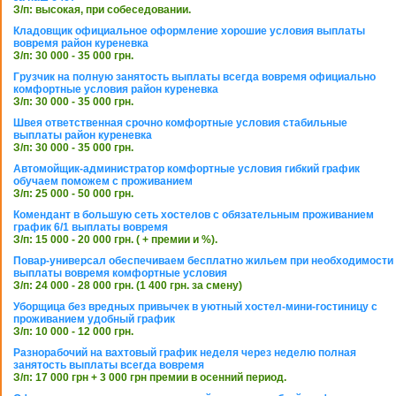
З/п: высокая, при собеседовании.
Кладовщик официальное оформление хорошие условия выплаты
вовремя район куреневка
З/п: 30 000 - 35 000 грн.
Грузчик на полную занятость выплаты всегда вовремя официально
комфортные условия район куреневка
З/п: 30 000 - 35 000 грн.
Швея ответственная срочно комфортные условия стабильные
выплаты район куреневка
З/п: 30 000 - 35 000 грн.
Автомойщик-администратор комфортные условия гибкий график
обучаем поможем с проживанием
З/п: 25 000 - 50 000 грн.
Комендант в большую сеть хостелов с обязательным проживанием
график 6/1 выплаты вовремя
З/п: 15 000 - 20 000 грн. ( + премии и %).
Повар-универсал обеспечиваем бесплатно жильем при необходимости
выплаты вовремя комфортные условия
З/п: 24 000 - 28 000 грн. (1 400 грн. за смену)
Уборщица без вредных привычек в уютный хостел-мини-гостиницу с
проживанием удобный график
З/п: 10 000 - 12 000 грн.
Разнорабочий на вахтовый график неделя через неделю полная
занятость выплаты всегда вовремя
З/п: 17 000 грн + 3 000 грн премии в осенний период.