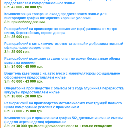
предоставляем комфортабельное жилье
З/п: 42 000 - 88 000 грн.
Комплектовщик товара на склад предоставляем жилье для
иногородних график пятидневка хорошие условия
З/п: при собеседовании.
Разнорабочий на производство косметики (цех) развозка от метро
нивки, берестейская, героев днепра
З/п: 25 000 грн.
Разнорабочий в сеть химчисток ответственный и доброжелательный
официальное оформление
З/п: 25 000 грн.
Разнорабочий возможно студент опыт не важен бесплатные обеды
выплаты вовремя
З/п: 34 000 - 48 000 грн.
Водитель категории с на авто iveco с манипулятором официальное
оформление предоставляем жилье
З/п: 40 000 - 43 000 грн.
Оператор на производство с опытом от 1 года глубинная переработка
кукурузы предоставляем жилье
З/п: 18 000 - 20 000 грн
Разнорабочий на производство металлических конструкций полного
цикла комфортные условия с проживанием
З/п: 27 000 - 35 000 грн.
Комплектовщик с проживанием график 5/2, дневные и ночные смены
(неделя через неделю) официально
З/п: от 30 000 грн./месяц (почасовая оплата + кол-во складских