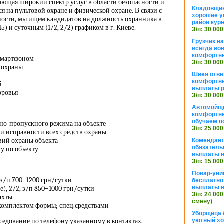
яющая широкий спектр услуг в области безопасности и
Кладовщи
 на пультовой охране и физической охране. В связи с
хорошие у
ости, мы ищем кандидатов на должность охранника в
район кур
) и суточным (1/2, 2/2) графиком в г. Киеве.
З/п: 30 000
Грузчик н
всегда во
комфортны
смартфоном
З/п: 30 000
 охраны
Швея отве
комфортны
й
выплаты р
оровья
З/п: 30 000
Автомойщ
комфортны
обучаем п
но-пропускного режима на объекте
З/п: 25 000
и исправности всех средств охраны
вий охраны объекта
Комендант
обязатель
у по объекту
выплаты 
З/п: 15 000
Повар-уни
, з/п 700−1200 грн/сутки
бесплатно
выплаты 
е), 2/2, з/п 850−1000 грн/сутки
З/п: 24 000
ахты
смену)
комплектом формы; спец.средствами
Уборщица 
еседование по телефону указанному в контактах.
уютный хо