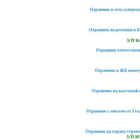
Охранник в сеть суперма
Охранник на ресепшн в Б
З/П 16 
Охранник ответствен
Охранник в ЖК комму
Охранник на вахтовый г
Охранник с опытом от 1 го
Охранник на охрану строи
З/П 10 