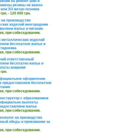
жник на ремонт шин и
замены резины не важен
 или 3/3 метро позняки
 грн. - 120 000 грн.
 на производство
ских изделий иногородним
валяем жилье и питание
ая, при собеседовании.
 металлических изделий
ляем бесплатное жилье и
ятидневка
ая, при собеседовании.
чий ответственный
ляем бесплатно жилье и
платы вовремя
 грн.
официальное оформление
а предоставляем бесплатное
итание
ая, при собеседовании.
онструктор с образованием
официально выплаты
редоставляем жилье
ая, при собеседовании.
ехнолог на призводство
нный обеды и проживание за
ая, при собеседовании.