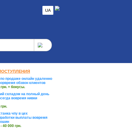
UA
ПОСТУПЛЕНИЯ
по продаже онлайн удаленно
орвремя обзвон клиентов
 грн. + бонусы.
й складом на полный день
сегда вовремя нивки
 грн.
танка чпу в цех
работки выплаты вовремя
тошин
 - 40 000 грн.