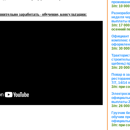
проживани
З/п: 10 000
Разнорабо
нительно заработать - обучение, консультации:
неделя че
выплаты в
З/п: 17 000
осенний п
Официант 
комплекс 
оформлени
З/п: 30 000
Тракторис
строитель
щебень) п
З/п: 20 000
Повар в з
ресторанн
7/7, 14/14
З/п: при с
Электросв
официальн
выплаты 2
З/п: 26 000
Грузчик бе
обучим пр
официальн
З/п: при с