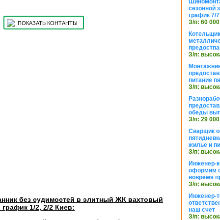
Шиномонта
сезонной 
график 7/7
З/п: 60 000
ПОКАЗАТЬ КОНТАНТЫ
Котельщик
металличе
предостпа
З/п: высок
Монтажник
предостав
питание п
З/п: высок
Разнорабо
предостав
обеды вы
З/п: 29 000
Сварщик 
пятидневк
жилье и п
З/п: высок
Инженер-к
оформим 
вовремя п
З/п: высок
Инженер-т
анник без судимостей в элитный ЖК вахтовый
ответстве
график 1/2, 2/2 Киев:
наш счет
З/п: высок