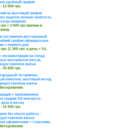
ем удобный график
 - 12 000 грн.
чий на вахтовый график
рез неделю полная занятость
сегда вовремя
 грн + 3 000 грн премии в
ериод.
в гостинично-ресторанный
гибкий график официальное
е с первого дня
 грн. (1 300 грн. в день + %).
т-экскаваторщик на склад
ных материалов (песок,
редоставляем жилье
 - 30 000 грн.
агородный гостинично-
ый комплекс вахтовый метод
 предоставляем жилье
обеседовании.
арщик с проживанием
о график 5/2 или вахта
 раза в месяц
 - 31 000 грн.
рем без опыта работы -
едоставляем жилье
ое оформление + страховка
обеседовании.