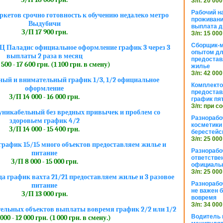
З/п: 20 000
Рабочий н
ркетов срочно готовность к обучению недалеко метро
проживани
Выдубичи
выплата д
З/П 17 900 грн.
З/п: 15 000
Сборщик-м
Ц Паладис официальное оформление график 3 через 3
опытом дл
выплаты 2 раза в месяц
предоста
500 - 17 600 грн. (1 100 грн. в смену)
жилье
З/п: 42 000
ный и внимательный график 1/3, 1/2 официальное
Комплекто
оформление
предостав
З/П 14 000 - 16 000 грн.
график пя
З/п: при с
никабельный без вредных привычек и проблем со
Разнорабо
здоровьем график 4/2
косметики 
З/П 14 000 - 15 400 грн.
берестейс
З/п: 25 000
рафик 15/15 много объектов предоставляем жилье и
Разнорабо
питание
ответстве
З/П 8 000 - 15 000 грн.
официаль
З/п: 25 000
да график вахта 21/21 предоставляем жилье и 3 разовое
Разнорабо
питание
не важен 
З/П 13 000 грн.
вовремя
З/п: 34 000
тельных объектов выплаты вовремя график 2/2 или 1/2
Водитель к
000 - 12 000 грн. (1 000 грн. в смену.)