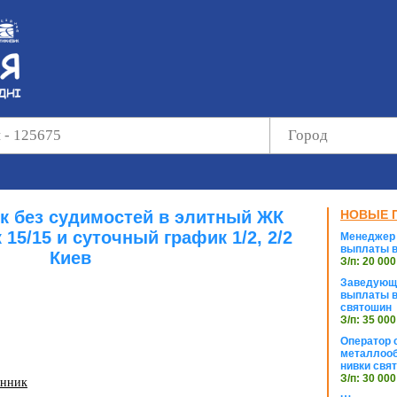
к без судимостей в элитный ЖК
НОВЫЕ 
15/15 и суточный график 1/2, 2/2
Менеджер 
выплаты в
Киев
З/п: 20 000
Заведующи
выплаты в
святошин
З/п: 35 000
Оператор с
металлооб
нивки свя
З/п: 30 000
анник