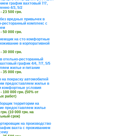
нием график вахтовый 7/7,
енно 4/3, 5/2
 - 23 500 грн.
без вредных привычек в
о-ресторанный комплекс с
ием
 - 50 000 грн.
иемщик на сто комфортные
роживание в корпоративной
 - 30 000 грн.
в отельно-ресторанный
ахтовый график 4/4, 7/7, 5/5
ляем жилье и питание
 - 35 000 грн.
 на покраску автомобилей
им предоставляем жилье в
и комфортные условия
 - 100 000 грн. (50% от
х работ)
борщик территории на
ие предоставляем жилье
 грн. (10 000 грн. на
ьный срок)
ортировщик на производство
рафик вахта с проживанием
сему