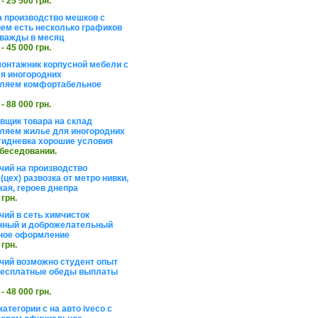
 - 25 500 грн.
а производство мешков с
ем есть несколько графиков
важды в месяц
 - 45 000 грн.
онтажник корпусной мебели с
я иногородних
вляем комфортабельное
 - 88 000 грн.
вщик товара на склад
ляем жилье для иногородних
тидневка хорошие условия
обеседовании.
чий на производство
(цех) развозка от метро нивки,
кая, героев днепра
 грн.
чий в сеть химчисток
нный и доброжелательный
ное оформление
 грн.
чий возможно студент опыт
бесплатные обеды выплаты
 - 48 000 грн.
атегории с на авто iveco с