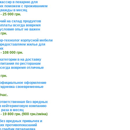
кассир в пекарню для
их поможем с проживанием
дважды в месяц
 - 25 000 грн.
чий на склад продуктов
ыплаты всегда вовремя
условия опыт не важен
 грн.
ор-технолог корпусной мебели
предоставляем жилье для
их
 - 108 000 грн.
категории в на доставку
 питания по ресторанам
сегда вовремя отличные
 грн.
 официальное оформление
тидневка своевременные
./час.
ответственная без вредных
в кейтеринговую компанию
 раза в месяц
 - 19 800 грн. (900 грн./зміна)
без вредных привычек и
их противопоказаний
 график пятидневка