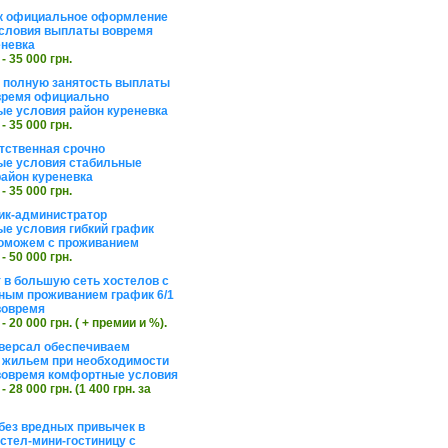
к официальное оформление
словия выплаты вовремя
еневка
 - 35 000 грн.
а полную занятость выплаты
время официально
е условия район куреневка
 - 35 000 грн.
тственная срочно
е условия стабильные
айон куреневка
 - 35 000 грн.
ик-администратор
е условия гибкий график
оможем с проживанием
 - 50 000 грн.
 в большую сеть хостелов с
ным проживанием график 6/1
вовремя
 - 20 000 грн. ( + премии и %).
версал обеспечиваем
 жильем при необходимости
вовремя комфортные условия
 - 28 000 грн. (1 400 грн. за
без вредных привычек в
стел-мини-гостиницу с