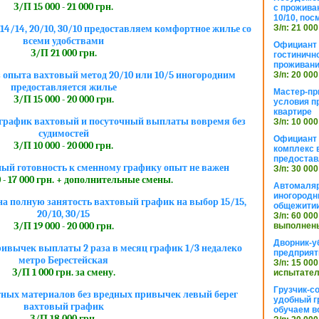
З/П 15 000 - 21 000 грн.
с прожива
10/10, посм
З/п: 21 000
4/14, 20/10, 30/10 предоставляем комфортное жилье со
всеми удобствами
Официант 
З/П 21 000 грн.
гостиничн
проживан
 опыта вахтовый метод 20/10 или 10/5 иногородним
З/п: 20 000
предоставляется жилье
Мастер-пр
З/П 15 000 - 20 000 грн.
условия п
квартире
график вахтовый и посуточный выплаты вовремя без
З/п: 10 000
судимостей
Официант 
З/П 10 000 - 20 000 грн.
комплекс в
предостав
ый готовность к сменному графику опыт не важен
З/п: 30 000
 - 17 000 грн. + дополнительные смены.
Автомаляр
иногородн
на полную занятость вахтовый график на выбор 15/15,
общежити
20/10, 30/15
З/п: 60 000
З/П 19 000 - 20 000 грн.
выполнены
Дворник-у
ивычек выплаты 2 раза в месяц график 1/3 недалеко
предприят
метро Берестейская
З/п: 15 000
З/П 1 000 грн. за смену.
испытател
Грузчик-с
тных материалов без вредных привычек левый берег
удобный г
вахтовый график
обучаем в
З/П 18 000 грн.