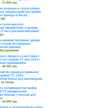
 - 13 400 грн.
на влажную и сухую уборку
ое трудоустройство график
ты дважды в месяц
 грн.
в салон красоты
ое оформление утренние
1,5 часа днепровский район
грн.
в административное здание
го клуба без вредных
метро дарница
обеседовании.
чего процесса в ресторан с
5 лет график 7/7 или 14/14 с
ьным проживанием
 - 38 000 грн.
чий без вредных привычек
рафик 7/7, 14/14
ляем жилье для иногородних
а за смену.
еть супермаркетов график
 7/7 официальное
е помощь с жильем для
их
 - 24 000 грн.
щица в загородный ресторан