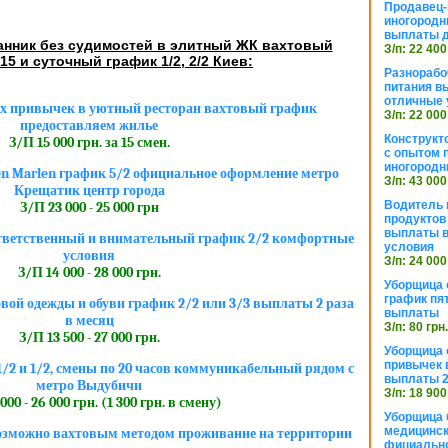
Продавец-
иногородн
выплаты 
нник без судимостей в элитный ЖК вахтовый
З/п: 22 400
15 и суточный график 1/2, 2/2 Киев:
Разнорабо
питания в
отличные 
х привычек в уютный ресторан вахтовый график
З/п: 22 000
предоставляем жилье
Конструкт
З/П 15 000 грн. за 15 смен.
с опытом 
иногородн
en Marlen график 5/2 официальное оформление метро
З/п: 43 000
Крещатик центр города
Водитель 
З/П 23 000 - 25 000 грн
продуктов
выплаты в
ответственный и внимательный график 2/2 комфортные
условия
условия
З/п: 24 000
З/П 14 000 - 28 000 грн.
Уборщица
график пя
вой одежды и обуви график 2/2 или 3/3 выплаты 2 раза
выплаты
в месяц
З/п: 80 грн
З/П 13 500 - 27 000 грн.
Уборщица 
привычек 
2 и 1/2, смены по 20 часов коммуникабельный рядом с
выплаты 2
метро Выдубичи
З/п: 18 900
000 - 26 000 грн. (1 300 грн. в смену)
Уборщица 
медицинск
озможно вахтовым методом проживание на территории
фициально