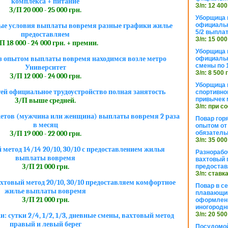
комплекса + питание
З/п: 12 400
З/П 20 000 - 25 000 грн.
Уборщица 
официальн
ые условия выплаты вовремя разные графики жилье
5/2 выпла
предоставляем
З/п: 15 000
П 18 000 - 24 000 грн. + премии.
Уборщица 
з опытом выплаты вовремя находимся возле метро
официальн
смены по 
Университет
З/п: 8 500 
З/П 12 000 - 24 000 грн.
Уборщица 
ей официальное трудоустройство полная занятость
спортивно
привычек 
З/П выше средней.
З/п: при с
кетов (мужчина или женщина) выплаты вовремя 2 раза
Повар горя
в месяц
опытом от 
обязател
З/П 19 000 - 22 000 грн.
З/п: 35 000
метод 14/14 20/10, 30/10 с предоставлением жилья
Разнорабо
выплаты вовремя
вахтовый г
З/П 21 000 грн.
предостав
З/п: ставк
хтовый метод 20/10, 30/10 предоставляем комфортное
Повар в с
жилье выплаты вовремя
плавающий
З/П 21 000 грн.
оформлени
иногородн
З/п: 20 500
 сутки 2/4, 1/2, 1/3, дневные смены, вахтовый метод
правый и левый берег
Посудомой