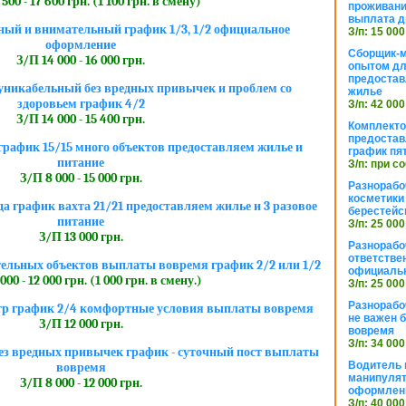
500 - 17 600 грн. (1 100 грн. в смену)
проживани
выплата д
ный и внимательный график 1/3, 1/2 официальное
З/п: 15 000
оформление
Сборщик-м
З/П 14 000 - 16 000 грн.
опытом дл
предоста
никабельный без вредных привычек и проблем со
жилье
здоровьем график 4/2
З/п: 42 000
З/П 14 000 - 15 400 грн.
Комплекто
предостав
рафик 15/15 много объектов предоставляем жилье и
график пя
питание
З/п: при с
З/П 8 000 - 15 000 грн.
Разнорабо
косметики 
да график вахта 21/21 предоставляем жилье и 3 разовое
берестейс
питание
З/п: 25 000
З/П 13 000 грн.
Разнорабо
ответстве
тельных объектов выплаты вовремя график 2/2 или 1/2
официаль
000 - 12 000 грн. (1 000 грн. в смену.)
З/п: 25 000
Разнорабо
тр график 2/4 комфортные условия выплаты вовремя
не важен 
З/П 12 000 грн.
вовремя
З/п: 34 000
з вредных привычек график - суточный пост выплаты
Водитель к
вовремя
манипуля
З/П 8 000 - 12 000 грн.
оформлен
З/п: 40 000