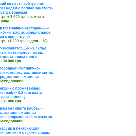
чий на вахтовый график
рез неделю полная занятость
сегда вовремя
 грн + 3 000 грн премии в
ериод.
в гостинично-ресторанный
гибкий график официальное
е с первого дня
 грн. (1 300 грн. в день + %).
т-экскаваторщик на склад
ных материалов (песок,
редоставляем жилье
 - 30 000 грн.
агородный гостинично-
ый комплекс вахтовый метод
 предоставляем жилье
обеседовании.
арщик с проживанием
о график 5/2 или вахта
 раза в месяц
 - 31 000 грн.
рем без опыта работы -
едоставляем жилье
ое оформление + страховка
обеседовании.
кассир в пекарню для
их поможем с проживанием