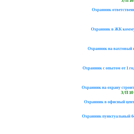
З/П 16 
Охранник ответствен
Охранник в ЖК комму
Охранник на вахтовый г
Охранник с опытом от 1 го
Охранник на охрану строи
З/П 10 
Охранник в офисный цен
Охранник пунктуальный бе