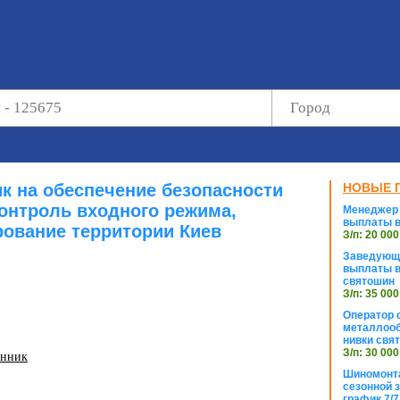
к на обеспечение безопасности
НОВЫЕ 
контроль входного режима,
Менеджер 
выплаты в
рование территории Киев
З/п: 20 000
Заведующи
выплаты в
святошин
З/п: 35 000
Оператор с
металлооб
нивки свя
З/п: 30 000
анник
Шиномонта
сезонной 
график 7/7