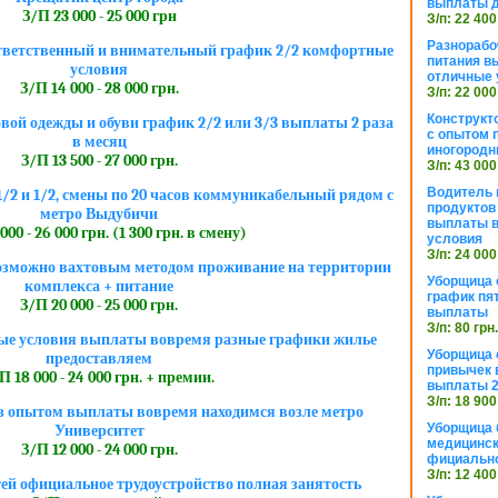
выплаты 
З/П 23 000 - 25 000 грн
З/п: 22 400
Разнорабо
ответственный и внимательный график 2/2 комфортные
питания в
условия
отличные 
З/П 14 000 - 28 000 грн.
З/п: 22 000
Конструкт
вой одежды и обуви график 2/2 или 3/3 выплаты 2 раза
с опытом 
в месяц
иногородн
З/П 13 500 - 27 000 грн.
З/п: 43 000
Водитель 
2 и 1/2, смены по 20 часов коммуникабельный рядом с
продуктов
метро Выдубичи
выплаты в
000 - 26 000 грн. (1 300 грн. в смену)
условия
З/п: 24 000
озможно вахтовым методом проживание на территории
Уборщица
комплекса + питание
график пя
З/П 20 000 - 25 000 грн.
выплаты
З/п: 80 грн
ые условия выплаты вовремя разные графики жилье
Уборщица 
предоставляем
привычек 
П 18 000 - 24 000 грн. + премии.
выплаты 2
З/п: 18 900
з опытом выплаты вовремя находимся возле метро
Уборщица 
Университет
медицинск
З/П 12 000 - 24 000 грн.
фициально
З/п: 12 400
ей официальное трудоустройство полная занятость