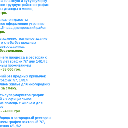
на влажную и сухую уборку
ое трудоустройство график
ты дважды в месяц
 грн.
в салон красоты
ое оформление утренние
1,5 часа днепровский район
грн.
в административное здание
го клуба без вредных
метро дарница
обеседовании.
чего процесса в ресторан с
5 лет график 7/7 или 14/14 с
ьным проживанием
 - 38 000 грн.
чий без вредных привычек
рафик 7/7, 14/14
ляем жилье для иногородних
а за смену.
еть супермаркетов график
 7/7 официальное
е помощь с жильем для
их
 - 24 000 грн.
щица в загородный ресторан
нием график вахтовый 7/7,
енно 4/3, 5/2