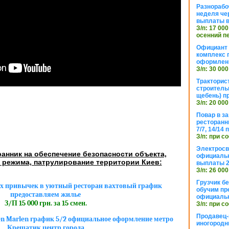
Разнорабо
неделя че
выплаты в
З/п: 17 000
осенний п
Официант 
комплекс 
оформлени
З/п: 30 000
Тракторис
строитель
щебень) п
З/п: 20 000
Повар в з
ресторанн
7/7, 14/14
З/п: при с
Электросв
анник на обеспечение безопасности объекта,
официальн
 режима, патрулирование территории Киев:
выплаты 2
З/п: 26 000
Грузчик бе
х привычек в уютный ресторан вахтовый график
обучим пр
предоставляем жилье
официальн
З/П 15 000 грн. за 15 смен.
З/п: при с
Продавец-
en Marlen график 5/2 официальное оформление метро
иногородн
Крещатик центр города