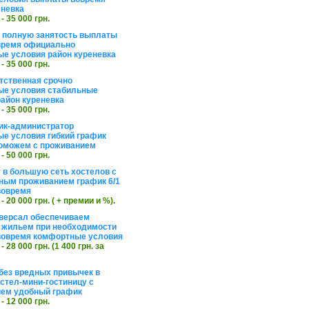
еневка
 - 35 000 грн.
а полную занятость выплаты
время официально
е условия район куреневка
 - 35 000 грн.
тственная срочно
е условия стабильные
айон куреневка
 - 35 000 грн.
ик-администратор
е условия гибкий график
оможем с проживанием
 - 50 000 грн.
 в большую сеть хостелов с
ным проживанием график 6/1
вовремя
 - 20 000 грн. ( + премии и %).
версал обеспечиваем
 жильем при необходимости
вовремя комфортные условия
 - 28 000 грн. (1 400 грн. за
без вредных привычек в
стел-мини-гостиницу с
ем удобный график
 - 12 000 грн.