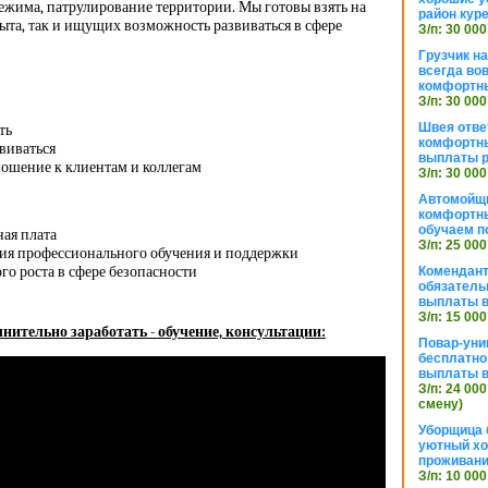
режима, патрулирование территории. Мы готовы взять на
район кур
пыта, так и ищущих возможность развиваться в сфере
З/п: 30 000
Грузчик н
всегда во
комфортны
З/п: 30 000
Швея отве
ть
комфортны
виваться
выплаты р
ошение к клиентам и коллегам
З/п: 30 000
Автомойщ
комфортны
обучаем п
ная плата
З/п: 25 000
ия профессионального обучения и поддержки
о роста в сфере безопасности
Комендант
обязатель
выплаты 
З/п: 15 000
нительно заработать - обучение, консультации:
Повар-уни
бесплатно
выплаты 
З/п: 24 000
смену)
Уборщица 
уютный хо
проживани
З/п: 10 000