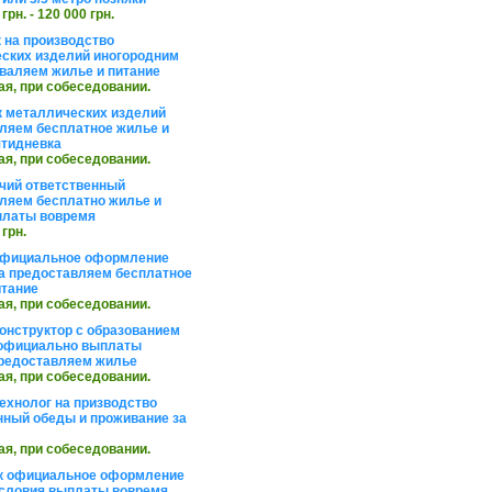
 грн. - 120 000 грн.
 на производство
ских изделий иногородним
валяем жилье и питание
ая, при собеседовании.
 металлических изделий
ляем бесплатное жилье и
ятидневка
ая, при собеседовании.
чий ответственный
ляем бесплатно жилье и
платы вовремя
 грн.
официальное оформление
а предоставляем бесплатное
итание
ая, при собеседовании.
онструктор с образованием
официально выплаты
редоставляем жилье
ая, при собеседовании.
ехнолог на призводство
нный обеды и проживание за
ая, при собеседовании.
к официальное оформление
словия выплаты вовремя