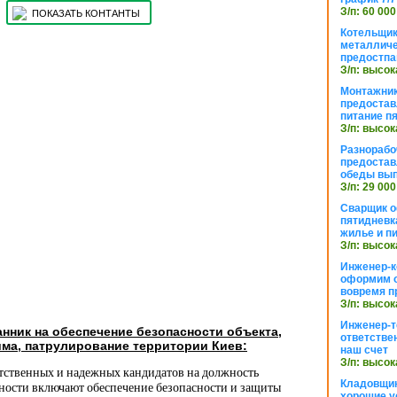
З/п: 60 000
ПОКАЗАТЬ КОНТАНТЫ
Котельщик
металличе
предостпа
З/п: высок
Монтажник
предостав
питание п
З/п: высок
Разнорабо
предостав
обеды вы
З/п: 29 000
Сварщик 
пятидневк
жилье и п
З/п: высок
Инженер-к
оформим 
вовремя п
З/п: высок
Инженер-т
нник на обеспечение безопасности объекта,
ответстве
ма, патрулирование территории Киев:
наш счет
З/п: высок
етственных и надежных кандидатов на должность
Кладовщи
ности включают обеспечение безопасности и защиты
хорошие у