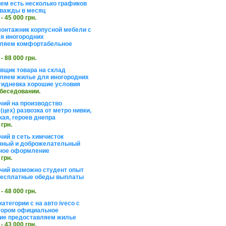
ем есть несколько графиков
важды в месяц
 - 45 000 грн.
онтажник корпусной мебели с
я иногородних
вляем комфортабельное
 - 88 000 грн.
вщик товара на склад
ляем жилье для иногородних
тидневка хорошие условия
обеседовании.
чий на производство
(цех) развозка от метро нивки,
кая, героев днепра
 грн.
чий в сеть химчисток
нный и доброжелательный
ное оформление
 грн.
чий возможно студент опыт
бесплатные обеды выплаты
 - 48 000 грн.
атегории с на авто iveco с
тором официальное
ие предоставляем жилье
 - 43 000 грн.