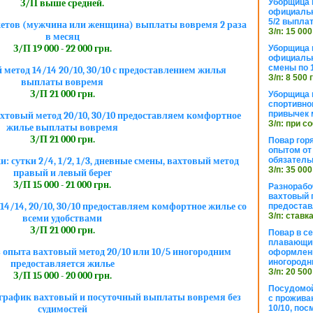
Уборщица 
З/П выше средней.
официальн
5/2 выпла
кетов (мужчина или женщина) выплаты вовремя 2 раза
З/п: 15 000
в месяц
З/П 19 000 - 22 000 грн.
Уборщица 
официальн
смены по 
метод 14/14 20/10, 30/10 с предоставлением жилья
З/п: 8 500 
выплаты вовремя
З/П 21 000 грн.
Уборщица 
спортивно
привычек 
хтовый метод 20/10, 30/10 предоставляем комфортное
З/п: при с
жилье выплаты вовремя
З/П 21 000 грн.
Повар горя
опытом от 
обязател
 сутки 2/4, 1/2, 1/3, дневные смены, вахтовый метод
З/п: 35 000
правый и левый берег
З/П 15 000 - 21 000 грн.
Разнорабо
вахтовый г
4/14, 20/10, 30/10 предоставляем комфортное жилье со
предостав
З/п: ставк
всеми удобствами
З/П 21 000 грн.
Повар в с
плавающий
 опыта вахтовый метод 20/10 или 10/5 иногородним
оформлени
иногородн
предоставляется жилье
З/п: 20 500
З/П 15 000 - 20 000 грн.
Посудомой
график вахтовый и посуточный выплаты вовремя без
с прожива
10/10, посм
судимостей