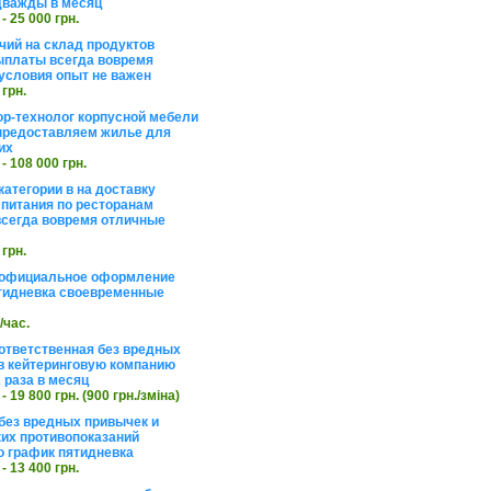
дважды в месяц
 - 25 000 грн.
чий на склад продуктов
ыплаты всегда вовремя
условия опыт не важен
 грн.
ор-технолог корпусной мебели
предоставляем жилье для
их
 - 108 000 грн.
категории в на доставку
 питания по ресторанам
сегда вовремя отличные
 грн.
 официальное оформление
тидневка своевременные
./час.
ответственная без вредных
в кейтеринговую компанию
 раза в месяц
 - 19 800 грн. (900 грн./зміна)
без вредных привычек и
их противопоказаний
 график пятидневка
 - 13 400 грн.