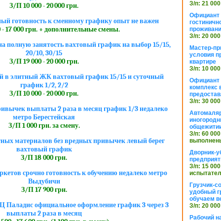
З/п: 21 000
З/П 10 000 - 20 000 грн.
Официант 
ый готовность к сменному графику опыт не важен
гостиничн
 - 17 000 грн. + дополнительные смены.
проживан
З/п: 20 000
на полную занятость вахтовый график на выбор 15/15,
Мастер-пр
20/10, 30/15
условия п
З/П 19 000 - 20 000 грн.
квартире
З/п: 10 000
ей в элитный ЖК вахтовый график 15/15 и суточный
Официант 
график 1/2, 2/2
комплекс в
З/П 10 000 - 20 000 грн.
предостав
З/п: 30 000
ивычек выплаты 2 раза в месяц график 1/3 недалеко
Автомаляр
метро Берестейская
иногородн
З/П 1 000 грн. за смену.
общежити
З/п: 60 000
тных материалов без вредных привычек левый берег
выполнены
вахтовый график
Дворник-у
З/П 18 000 грн.
предприят
З/п: 15 000
ркетов срочно готовность к обучению недалеко метро
испытател
Выдубичи
Грузчик-с
З/П 17 900 грн.
удобный г
обучаем в
Ц Паладис официальное оформление график 3 через 3
З/п: 20 000
выплаты 2 раза в месяц
Рабочий н