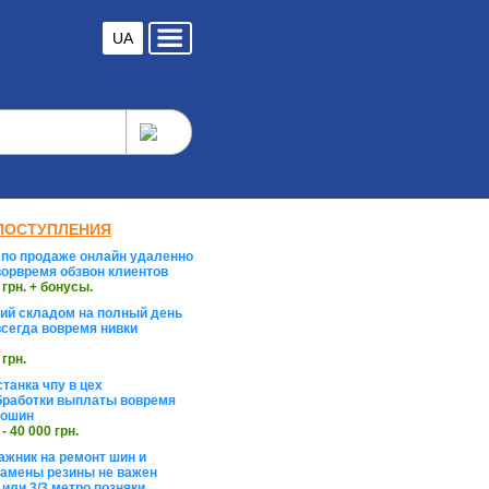
UA
ПОСТУПЛЕНИЯ
по продаже онлайн удаленно
орвремя обзвон клиентов
 грн. + бонусы.
й складом на полный день
сегда вовремя нивки
 грн.
танка чпу в цех
работки выплаты вовремя
тошин
 - 40 000 грн.
жник на ремонт шин и
замены резины не важен
 или 3/3 метро позняки