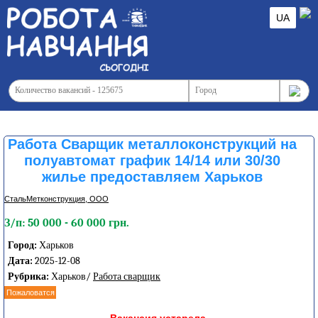
UA
Работа Сварщик металлоконструкций на
полуавтомат график 14/14 или 30/30
жилье предоставляем Харьков
СтальМетконструкция, ООО
З/п: 50 000 - 60 000 грн.
Город:
Харьков
Дата:
2025-12-08
Рубрика:
Харьков/
Работа сварщик
Пожаловатся
Вакансия устарела.