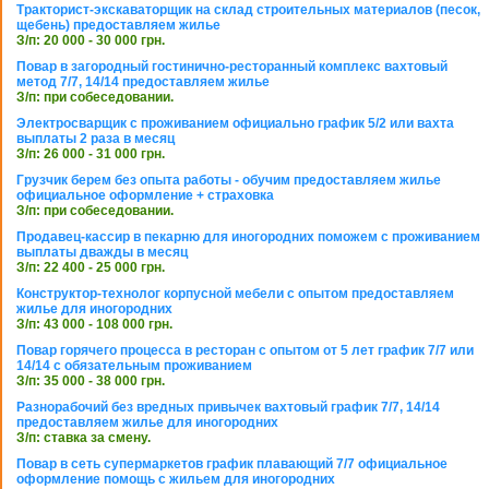
Тракторист-экскаваторщик на склад строительных материалов (песок,
щебень) предоставляем жилье
З/п: 20 000 - 30 000 грн.
Повар в загородный гостинично-ресторанный комплекс вахтовый
метод 7/7, 14/14 предоставляем жилье
З/п: при собеседовании.
Электросварщик с проживанием официально график 5/2 или вахта
выплаты 2 раза в месяц
З/п: 26 000 - 31 000 грн.
Грузчик берем без опыта работы - обучим предоставляем жилье
официальное оформление + страховка
З/п: при собеседовании.
Продавец-кассир в пекарню для иногородних поможем с проживанием
выплаты дважды в месяц
З/п: 22 400 - 25 000 грн.
Конструктор-технолог корпусной мебели с опытом предоставляем
жилье для иногородних
З/п: 43 000 - 108 000 грн.
Повар горячего процесса в ресторан с опытом от 5 лет график 7/7 или
14/14 с обязательным проживанием
З/п: 35 000 - 38 000 грн.
Разнорабочий без вредных привычек вахтовый график 7/7, 14/14
предоставляем жилье для иногородних
З/п: ставка за смену.
Повар в сеть супермаркетов график плавающий 7/7 официальное
оформление помощь с жильем для иногородних