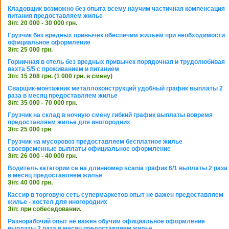
Кладовщик возможно без опыта всему научим частичная компенсация
питания предоставляем жилье
З/п: 20 000 - 30 000 грн.
Грузчик без вредных привычек обеспечим жильем при необходимости
официальное оформление
З/п: 25 000 грн.
Горничная в отель без вредных привычек порядочная и трудолюбивая
вахта 5/5 с проживанием и питанием
З/п: 15 208 грн. (1 000 грн. в смену)
Сварщик-монтажник металлоконструкций удобный график выплаты 2
раза в месяц предоставляем жилье
З/п: 35 000 - 70 000 грн.
Грузчик на склад в ночную смену гибкий график выплаты вовремя
предоставляем жилье для иногородних
З/п: 25 000 грн
Грузчик на мусоровоз предоставляем бесплатное жилье
своевременные выплаты официальное оформление
З/п: 26 000 - 40 000 грн.
Водитель категории се на длинномер scania график 6/1 выплаты 2 раза
в месяц предоставляем жилье
З/п: 40 000 грн.
Кассир в торговую сеть супермаркетов опыт не важен предоставляем
жилье - хостел для иногородних
З/п: при собеседовании.
Разнорабочий опыт не важен обучим официальное оформление
выплаты 2 раза в месяц предоставляем жилье