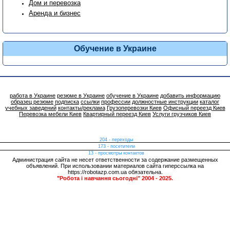
Дом и перевозка
Аренда и бизнес
Обучение в Украине
работа в Украине
резюме в Украине
обучение в Украине
добавить информацию
образец резюме
подписка
ссылки
профессии
должностные инструкции
каталог
учебных заведений
контакты/реклама
Грузоперевозки Киев
Офисный переезд Киев
Перевозка мебели Киев
Квартирный переезд Киев
Услуги грузчиков Киев
204 - переходы
173 - посетители
13 - просмотры контактов
Администрация сайта не несет ответственности за содержание размещенных
объявлений. При использовании материалов сайта гиперссылка на
https://robotazp.com.ua обязательна.
"Робота і навчання сьогодні" 2004 - 2025.