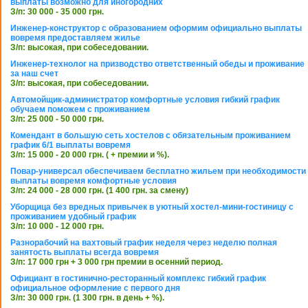
выплаты возможно для иногородних
З/п: 30 000 - 35 000 грн.
Инженер-конструктор с образованием оформим официально выплаты
вовремя предоставляем жилье
З/п: высокая, при собеседовании.
Инженер-технолог на призводство ответственный обеды и проживание
за наш счет
З/п: высокая, при собеседовании.
Автомойщик-администратор комфортные условия гибкий график
обучаем поможем с проживанием
З/п: 25 000 - 50 000 грн.
Комендант в большую сеть хостелов с обязательным проживанием
график 6/1 выплаты вовремя
З/п: 15 000 - 20 000 грн. ( + премии и %).
Повар-универсал обеспечиваем бесплатно жильем при необходимости
выплаты вовремя комфортные условия
З/п: 24 000 - 28 000 грн. (1 400 грн. за смену)
Уборщица без вредных привычек в уютный хостел-мини-гостиницу с
проживанием удобный график
З/п: 10 000 - 12 000 грн.
Разнорабочий на вахтовый график неделя через неделю полная
занятость выплаты всегда вовремя
З/п: 17 000 грн + 3 000 грн премии в осенний период.
Официант в гостинично-ресторанный комплекс гибкий график
официальное оформление с первого дня
З/п: 30 000 грн. (1 300 грн. в день + %).