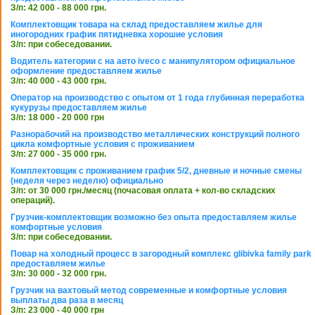
З/п: 42 000 - 88 000 грн.
Комплектовщик товара на склад предоставляем жилье для
иногородних график пятидневка хорошие условия
З/п: при собеседовании.
Водитель категории с на авто iveco с манипулятором официальное
оформление предоставляем жилье
З/п: 40 000 - 43 000 грн.
Оператор на производство с опытом от 1 года глубинная переработка
кукурузы предоставляем жилье
З/п: 18 000 - 20 000 грн
Разнорабочий на производство металлических конструкций полного
цикла комфортные условия с проживанием
З/п: 27 000 - 35 000 грн.
Комплектовщик с проживанием график 5/2, дневные и ночные смены
(неделя через неделю) официально
З/п: от 30 000 грн./месяц (почасовая оплата + кол-во складских
операций).
Грузчик-комплектовщик возможно без опыта предоставляем жилье
комфортные условия
З/п: при собеседовании.
Повар на холодный процесс в загородный комплекс glibivka family park
предоставляем жилье
З/п: 30 000 - 32 000 грн.
Грузчик на вахтовый метод современные и комфортные условия
выплаты два раза в месяц
З/п: 23 000 - 40 000 грн